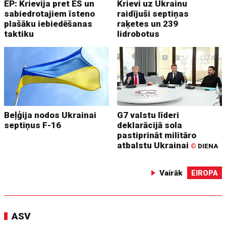
EP: Krievija pret ES un
Krievi uz Ukrainu
sabiedrotajiem īsteno
raidījuši septiņas
plašāku iebiedēšanas
raķetes un 239
taktiku
lidrobotus
Beļģija nodos Ukrainai
G7 valstu līderi
septiņus F-16
deklarācijā sola
pastiprināt militāro
atbalstu Ukrainai
©
DIENA
Vairāk
EIROPA
ASV