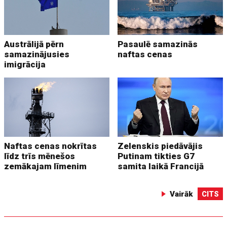
Austrālijā pērn
Pasaulē samazinās
samazinājusies
naftas cenas
imigrācija
Naftas cenas nokrītas
Zelenskis piedāvājis
līdz trīs mēnešos
Putinam tikties G7
zemākajam līmenim
samita laikā Francijā
Vairāk
CITS