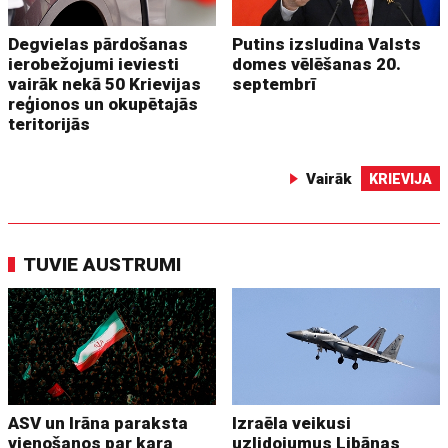
Degvielas pārdošanas
Putins izsludina Valsts
ierobežojumi ieviesti
domes vēlēšanas 20.
vairāk nekā 50 Krievijas
septembrī
reģionos un okupētajās
teritorijās
Vairāk
KRIEVIJA
TUVIE AUSTRUMI
ASV un Irāna paraksta
Izraēla veikusi
vienošanos par kara
uzlidojumus Libānas