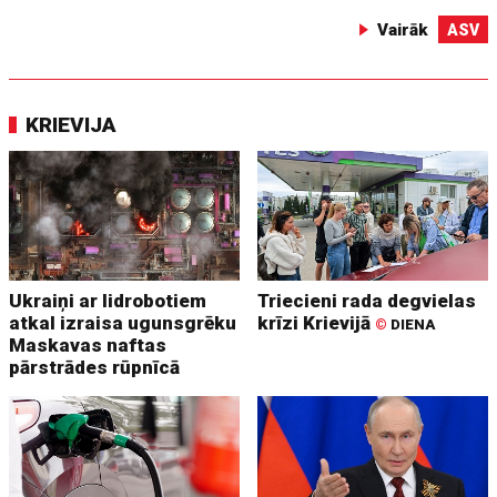
Vairāk
ASV
KRIEVIJA
Ukraiņi ar lidrobotiem
Triecieni rada degvielas
atkal izraisa ugunsgrēku
krīzi Krievijā
©
DIENA
Maskavas naftas
pārstrādes rūpnīcā