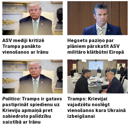
ASV mediji kritizē
Hegsets paziņo par
Trampa panākto
plāniem pārskatīt ASV
vienošanos ar Irānu
militāro klātbūtni Eiropā
Politico
: Tramps ir gatavs
Tramps: Krievijai
pastiprināt spiedienu uz
vajadzētu noslēgt
Krieviju apmaiņā pret
vienošanos kara Ukrainā
sabiedroto palīdzību
izbeigšanai
saistībā ar Irānu