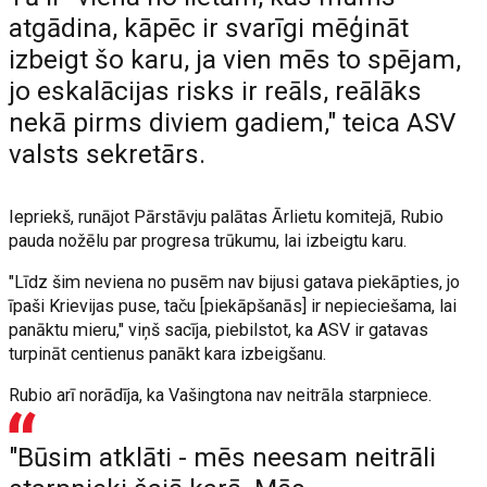
atgādina, kāpēc ir svarīgi mēģināt
izbeigt šo karu, ja vien mēs to spējam,
jo eskalācijas risks ir reāls, reālāks
nekā pirms diviem gadiem," teica ASV
valsts sekretārs.
Iepriekš, runājot Pārstāvju palātas Ārlietu komitejā, Rubio
pauda nožēlu par progresa trūkumu, lai izbeigtu karu.
"Līdz šim neviena no pusēm nav bijusi gatava piekāpties, jo
īpaši Krievijas puse, taču [piekāpšanās] ir nepieciešama, lai
panāktu mieru," viņš sacīja, piebilstot, ka ASV ir gatavas
turpināt centienus panākt kara izbeigšanu.
Rubio arī norādīja, ka Vašingtona nav neitrāla starpniece.
"Būsim atklāti - mēs neesam neitrāli