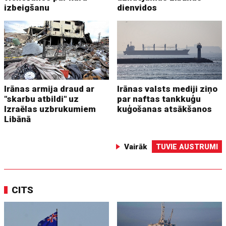
izbeigšanu
dienvidos
Irānas armija draud ar
Irānas valsts mediji ziņo
"skarbu atbildi" uz
par naftas tankkuģu
Izraēlas uzbrukumiem
kuģošanas atsākšanos
Libānā
Vairāk
TUVIE AUSTRUMI
CITS