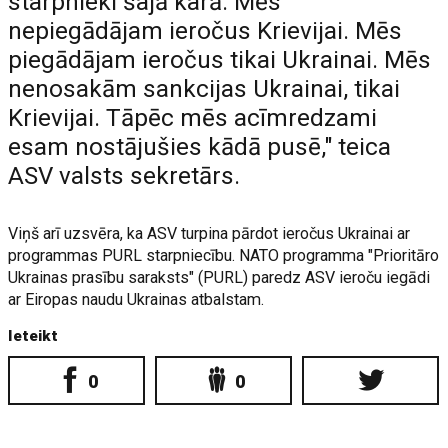
starpnieki šajā karā. Mēs
nepiegādājam ieročus Krievijai. Mēs
piegādājam ieročus tikai Ukrainai. Mēs
nenosakām sankcijas Ukrainai, tikai
Krievijai. Tāpēc mēs acīmredzami
esam nostājušies kādā pusē," teica
ASV valsts sekretārs.
Viņš arī uzsvēra, ka ASV turpina pārdot ieročus Ukrainai ar
programmas PURL starpniecību. NATO programma "Prioritāro
Ukrainas prasību saraksts" (PURL) paredz ASV ieroču iegādi
ar Eiropas naudu Ukrainas atbalstam.
Ieteikt
0
0