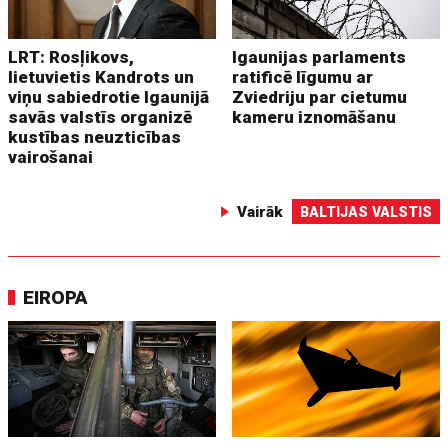
LRT: Rosļikovs,
Igaunijas parlaments
lietuvietis Kandrots un
ratificē līgumu ar
viņu sabiedrotie Igaunijā
Zviedriju par cietumu
savās valstīs organizē
kameru iznomāšanu
kustības neuzticības
vairošanai
Vairāk
BALTIJAS VALSTIS
EIROPA