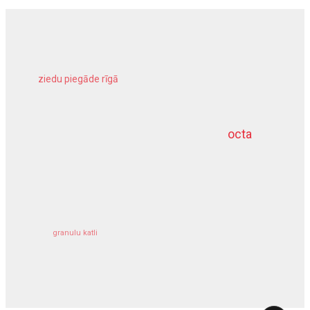
ziedu piegāde rīgā
meliorācijas darbi
octa
dziļurbums
kravu apdrošināšana
granulu katli
siltumsūknis