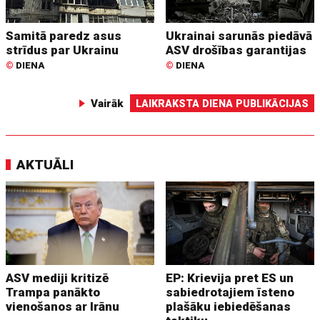
Samitā paredz asus
Ukrainai sarunās piedāvā
strīdus par Ukrainu
ASV drošības garantijas
©
DIENA
©
DIENA
Vairāk
LAIKRAKSTA DIENA PUBLIKĀCIJAS
AKTUĀLI
ASV mediji kritizē
EP: Krievija pret ES un
Trampa panākto
sabiedrotajiem īsteno
vienošanos ar Irānu
plašāku iebiedēšanas