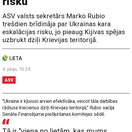
risku
ASV valsts sekretārs Marko Rubio
trešdien brīdināja par Ukrainas kara
eskalācijas risku, jo pieaug Kijivas spējas
uzbrukt dziļi Krievijas teritorijā.
4. jūnijs, 10:24
ASV
"Ukraina ir kļuvusi arvien efektīvāka, veicot tāla darbības
rādiusa triecienus dziļi Krievijas teritorijā," Rubio sacīja
Senāta Finansējuma piešķiršanas komitejas sēdē.
Tā ir "viena no lietām, kas mums