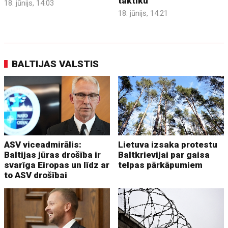
taktiku
18. jūnijs, 14:03
18. jūnijs, 14:21
BALTIJAS VALSTIS
ASV viceadmirālis:
Lietuva izsaka protestu
Baltijas jūras drošība ir
Baltkrievijai par gaisa
svarīga Eiropas un līdz ar
telpas pārkāpumiem
to ASV drošībai