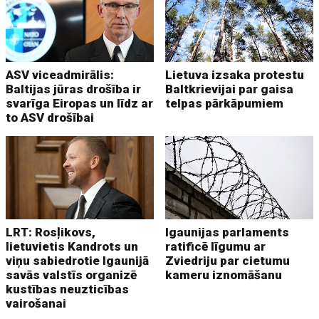
ASV viceadmirālis:
Lietuva izsaka protestu
Baltijas jūras drošība ir
Baltkrievijai par gaisa
svarīga Eiropas un līdz ar
telpas pārkāpumiem
to ASV drošībai
LRT: Rosļikovs,
Igaunijas parlaments
lietuvietis Kandrots un
ratificē līgumu ar
viņu sabiedrotie Igaunijā
Zviedriju par cietumu
savās valstīs organizē
kameru iznomāšanu
kustības neuzticības
vairošanai