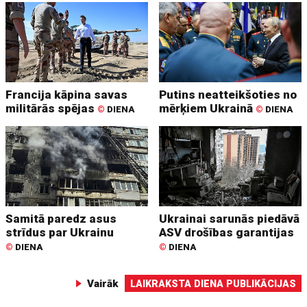
Francija kāpina savas
Putins neatteikšoties no
militārās spējas
mērķiem Ukrainā
©
DIENA
©
DIENA
Samitā paredz asus
Ukrainai sarunās piedāvā
strīdus par Ukrainu
ASV drošības garantijas
©
DIENA
©
DIENA
Vairāk
LAIKRAKSTA DIENA PUBLIKĀCIJAS