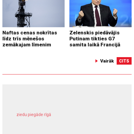
Naftas cenas nokrītas
Zelenskis piedāvājis
līdz trīs mēnešos
Putinam tikties G7
zemākajam līmenim
samita laikā Francijā
Vairāk
CITS
ziedu piegāde rīgā
meliorācijas darbi