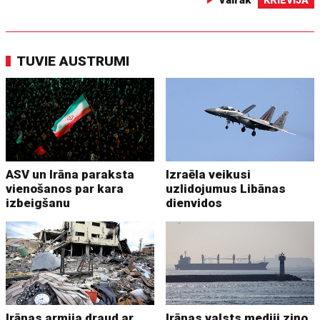
TUVIE AUSTRUMI
ASV un Irāna paraksta
Izraēla veikusi
vienošanos par kara
uzlidojumus Libānas
izbeigšanu
dienvidos
Irānas armija draud ar
Irānas valsts mediji ziņo