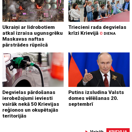
Ukraiņi ar lidrobotiem
Triecieni rada degvielas
atkal izraisa ugunsgrēku
krīzi Krievijā
©
DIENA
Maskavas naftas
pārstrādes rūpnīcā
Degvielas pārdošanas
Putins izsludina Valsts
ierobežojumi ieviesti
domes vēlēšanas 20.
vairāk nekā 50 Krievijas
septembrī
reģionos un okupētajās
teritorijās
Vairāk
KRIEVIJA