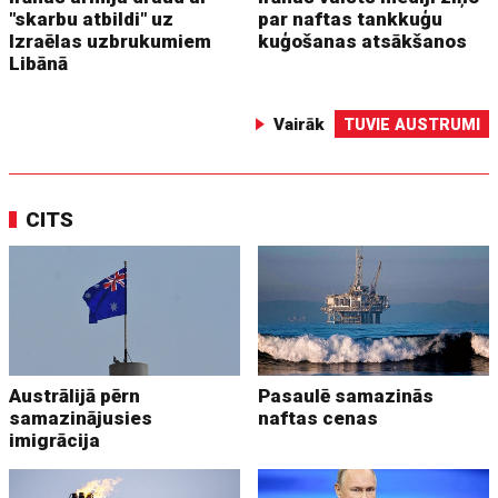
"skarbu atbildi" uz
par naftas tankkuģu
Izraēlas uzbrukumiem
kuģošanas atsākšanos
Libānā
Vairāk
TUVIE AUSTRUMI
CITS
Austrālijā pērn
Pasaulē samazinās
samazinājusies
naftas cenas
imigrācija