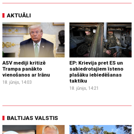
AKTUĀLI
ASV mediji kritizē
EP: Krievija pret ES un
Trampa panākto
sabiedrotajiem īsteno
vienošanos ar Irānu
plašāku iebiedēšanas
taktiku
18. jūnijs, 14:03
18. jūnijs, 14:21
BALTIJAS VALSTIS