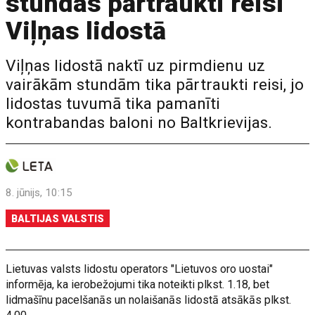
stundas pārtraukti reisi
Viļņas lidostā
Viļņas lidostā naktī uz pirmdienu uz
vairākām stundām tika pārtraukti reisi, jo
lidostas tuvumā tika pamanīti
kontrabandas baloni no Baltkrievijas.
8. jūnijs, 10:15
BALTIJAS VALSTIS
Lietuvas valsts lidostu operators "Lietuvos oro uostai"
informēja, ka ierobežojumi tika noteikti plkst. 1.18, bet
lidmašīnu pacelšanās un nolaišanās lidostā atsākās plkst.