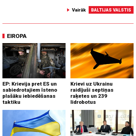
Vairāk
BALTIJAS VALSTIS
EIROPA
EP: Krievija pret ES un
Krievi uz Ukrainu
sabiedrotajiem īsteno
raidījuši septiņas
plašāku iebiedēšanas
raķetes un 239
taktiku
lidrobotus