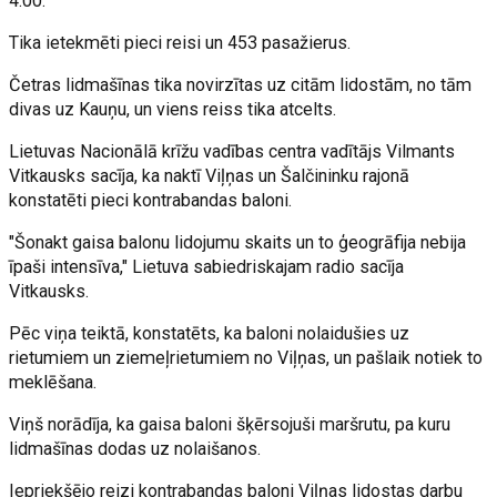
4.00.
Tika ietekmēti pieci reisi un 453 pasažierus.
Četras lidmašīnas tika novirzītas uz citām lidostām, no tām
divas uz Kauņu, un viens reiss tika atcelts.
Lietuvas Nacionālā krīžu vadības centra vadītājs Vilmants
Vitkausks sacīja, ka naktī Viļņas un Šalčininku rajonā
konstatēti pieci kontrabandas baloni.
"Šonakt gaisa balonu lidojumu skaits un to ģeogrāfija nebija
īpaši intensīva," Lietuva sabiedriskajam radio sacīja
Vitkausks.
Pēc viņa teiktā, konstatēts, ka baloni nolaidušies uz
rietumiem un ziemeļrietumiem no Viļņas, un pašlaik notiek to
meklēšana.
Viņš norādīja, ka gaisa baloni šķērsojuši maršrutu, pa kuru
lidmašīnas dodas uz nolaišanos.
Iepriekšējo reizi kontrabandas baloni Viļņas lidostas darbu