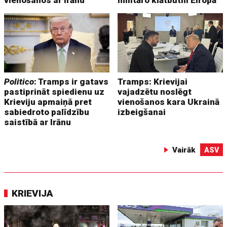
vienošanos ar Irānu
militāro klātbūtni Eiropā
Politico
: Tramps ir gatavs
Tramps: Krievijai
pastiprināt spiedienu uz
vajadzētu noslēgt
Krieviju apmaiņā pret
vienošanos kara Ukrainā
sabiedroto palīdzību
izbeigšanai
saistībā ar Irānu
Vairāk
ASV
KRIEVIJA