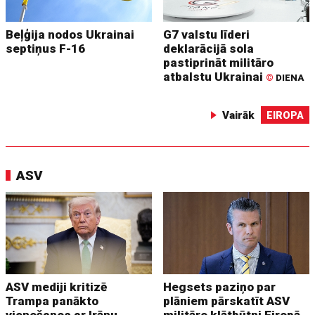
Beļģija nodos Ukrainai
G7 valstu līderi
septiņus F-16
deklarācijā sola
pastiprināt militāro
atbalstu Ukrainai
©
DIENA
Vairāk
EIROPA
ASV
ASV mediji kritizē
Hegsets paziņo par
Trampa panākto
plāniem pārskatīt ASV