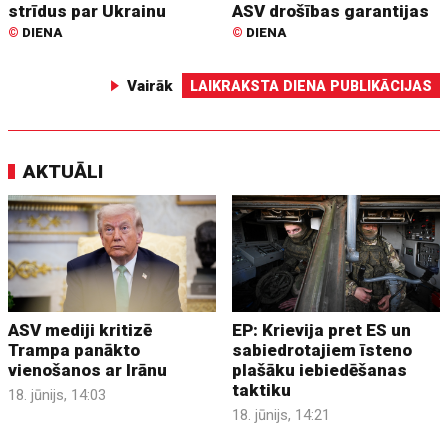
strīdus par Ukrainu
ASV drošības garantijas
©
DIENA
©
DIENA
Vairāk
LAIKRAKSTA DIENA PUBLIKĀCIJAS
AKTUĀLI
ASV mediji kritizē
EP: Krievija pret ES un
Trampa panākto
sabiedrotajiem īsteno
vienošanos ar Irānu
plašāku iebiedēšanas
taktiku
18. jūnijs, 14:03
18. jūnijs, 14:21