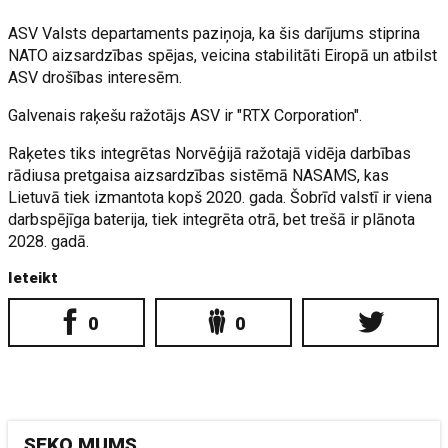
ASV Valsts departaments paziņoja, ka šis darījums stiprina
NATO aizsardzības spējas, veicina stabilitāti Eiropā un atbilst
ASV drošības interesēm.
Galvenais raķešu ražotājs ASV ir "RTX Corporation".
Raķetes tiks integrētas Norvēģijā ražotajā vidēja darbības
rādiusa pretgaisa aizsardzības sistēmā NASAMS, kas
Lietuvā tiek izmantota kopš 2020. gada. Šobrīd valstī ir viena
darbspējīga baterija, tiek integrēta otrā, bet trešā ir plānota
2028. gadā.
Ieteikt
0
0
SEKO MUMS