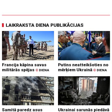
LAIKRAKSTA DIENA PUBLIKĀCIJAS
Francija kāpina savas
Putins neatteikšoties no
militārās spējas
mērķiem Ukrainā
©
DIENA
©
DIENA
Samitā paredz asus
Ukrainai sarunās piedāvā