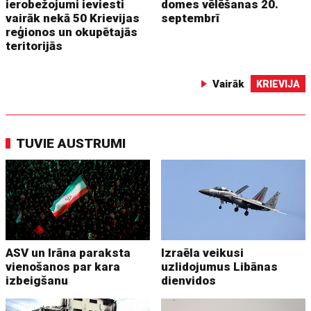
ierobežojumi ieviesti
domes vēlēšanas 20.
vairāk nekā 50 Krievijas
septembrī
reģionos un okupētajās
teritorijās
Vairāk
KRIEVIJA
TUVIE AUSTRUMI
ASV un Irāna paraksta
Izraēla veikusi
vienošanos par kara
uzlidojumus Libānas
izbeigšanu
dienvidos