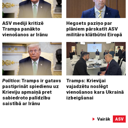
ASV mediji kritizē
Hegsets paziņo par
Trampa panākto
plāniem pārskatīt ASV
vienošanos ar Irānu
militāro klātbūtni Eiropā
Politico
: Tramps ir gatavs
Tramps: Krievijai
pastiprināt spiedienu uz
vajadzētu noslēgt
Krieviju apmaiņā pret
vienošanos kara Ukrainā
sabiedroto palīdzību
izbeigšanai
saistībā ar Irānu
Vairāk
ASV