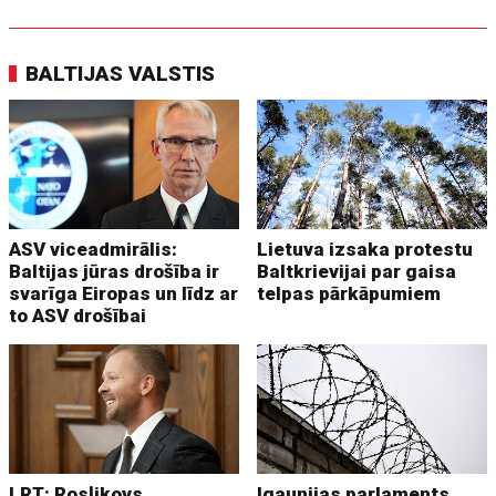
BALTIJAS VALSTIS
ASV viceadmirālis:
Lietuva izsaka protestu
Baltijas jūras drošība ir
Baltkrievijai par gaisa
svarīga Eiropas un līdz ar
telpas pārkāpumiem
to ASV drošībai
LRT: Rosļikovs,
Igaunijas parlaments