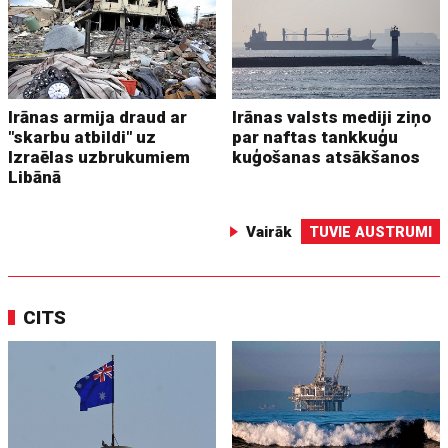
Irānas armija draud ar
Irānas valsts mediji ziņo
"skarbu atbildi" uz
par naftas tankkuģu
Izraēlas uzbrukumiem
kuģošanas atsākšanos
Libānā
Vairāk
TUVIE AUSTRUMI
CITS