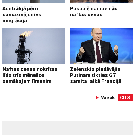
Austrālijā pērn
Pasaulē samazinās
samazinājusies
naftas cenas
imigrācija
Naftas cenas nokrītas
Zelenskis piedāvājis
līdz trīs mēnešos
Putinam tikties G7
zemākajam līmenim
samita laikā Francijā
Vairāk
CITS