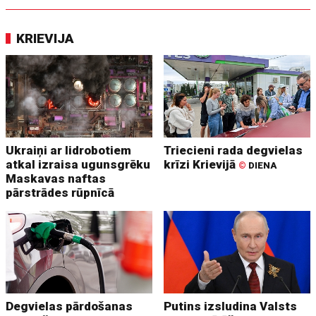
KRIEVIJA
Ukraiņi ar lidrobotiem
Triecieni rada degvielas
atkal izraisa ugunsgrēku
krīzi Krievijā
©
DIENA
Maskavas naftas
pārstrādes rūpnīcā
Degvielas pārdošanas
Putins izsludina Valsts