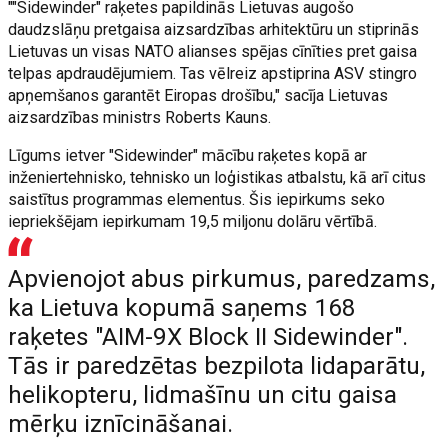
""Sidewinder" raķetes papildinās Lietuvas augošo
daudzslāņu pretgaisa aizsardzības arhitektūru un stiprinās
Lietuvas un visas NATO alianses spējas cīnīties pret gaisa
telpas apdraudējumiem. Tas vēlreiz apstiprina ASV stingro
apņemšanos garantēt Eiropas drošību," sacīja Lietuvas
aizsardzības ministrs Roberts Kauns.
Līgums ietver "Sidewinder" mācību raķetes kopā ar
inženiertehnisko, tehnisko un loģistikas atbalstu, kā arī citus
saistītus programmas elementus. Šis iepirkums seko
iepriekšējam iepirkumam 19,5 miljonu dolāru vērtībā.
Apvienojot abus pirkumus, paredzams,
ka Lietuva kopumā saņems 168
raķetes "AIM-9X Block II Sidewinder".
Tās ir paredzētas bezpilota lidaparātu,
helikopteru, lidmašīnu un citu gaisa
mērķu iznīcināšanai.