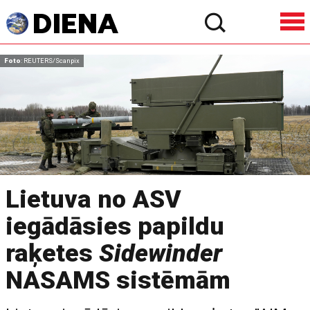
Foto
: REUTERS/Scanpix
Lietuva no ASV
iegādāsies papildu
raķetes
Sidewinder
NASAMS sistēmām