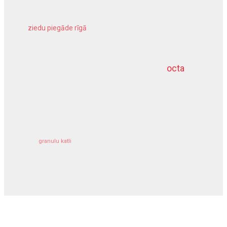
ziedu piegāde rīgā
meliorācijas darbi
octa
dziļurbums
kravu apdrošināšana
granulu katli
siltumsūknis