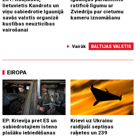
lietuvietis Kandrots un
ratificē līgumu ar
viņu sabiedrotie Igaunijā
Zviedriju par cietumu
savās valstīs organizē
kameru iznomāšanu
kustības neuzticības
vairošanai
Vairāk
BALTIJAS VALSTIS
EIROPA
EP: Krievija pret ES un
Krievi uz Ukrainu
sabiedrotajiem īsteno
raidījuši septiņas
plašāku iebiedēšanas
raķetes un 239