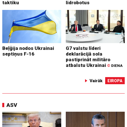
taktiku
lidrobotus
Beļģija nodos Ukrainai
G7 valstu līderi
septiņus F-16
deklarācijā sola
pastiprināt militāro
atbalstu Ukrainai
©
DIENA
Vairāk
EIROPA
ASV