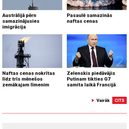
Austrālijā pērn
Pasaulē samazinās
samazinājusies
naftas cenas
imigrācija
Naftas cenas nokrītas
Zelenskis piedāvājis
līdz trīs mēnešos
Putinam tikties G7
zemākajam līmenim
samita laikā Francijā
Vairāk
CITS