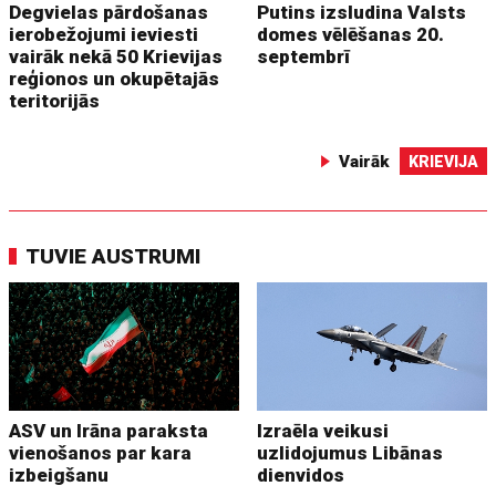
Degvielas pārdošanas
Putins izsludina Valsts
ierobežojumi ieviesti
domes vēlēšanas 20.
vairāk nekā 50 Krievijas
septembrī
reģionos un okupētajās
teritorijās
Vairāk
KRIEVIJA
TUVIE AUSTRUMI
ASV un Irāna paraksta
Izraēla veikusi
vienošanos par kara
uzlidojumus Libānas
izbeigšanu
dienvidos