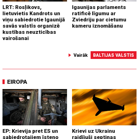
LRT: Rosļikovs,
Igaunijas parlaments
lietuvietis Kandrots un
ratificē līgumu ar
viņu sabiedrotie Igaunijā
Zviedriju par cietumu
savās valstīs organizē
kameru iznomāšanu
kustības neuzticības
vairošanai
Vairāk
BALTIJAS VALSTIS
EIROPA
EP: Krievija pret ES un
Krievi uz Ukrainu
sabiedrotajiem īsteno
raidījuši septiņas