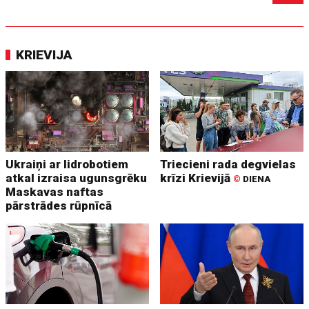
KRIEVIJA
Ukraiņi ar lidrobotiem
Triecieni rada degvielas
atkal izraisa ugunsgrēku
krīzi Krievijā
©
DIENA
Maskavas naftas
pārstrādes rūpnīcā