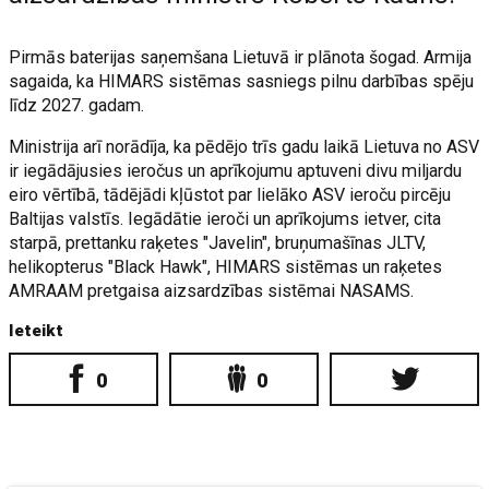
Pirmās baterijas saņemšana Lietuvā ir plānota šogad. Armija
sagaida, ka HIMARS sistēmas sasniegs pilnu darbības spēju
līdz 2027. gadam.
Ministrija arī norādīja, ka pēdējo trīs gadu laikā Lietuva no ASV
ir iegādājusies ieročus un aprīkojumu aptuveni divu miljardu
eiro vērtībā, tādējādi kļūstot par lielāko ASV ieroču pircēju
Baltijas valstīs. Iegādātie ieroči un aprīkojums ietver, cita
starpā, prettanku raķetes "Javelin", bruņumašīnas JLTV,
helikopterus "Black Hawk", HIMARS sistēmas un raķetes
AMRAAM pretgaisa aizsardzības sistēmai NASAMS.
Ieteikt
0
0