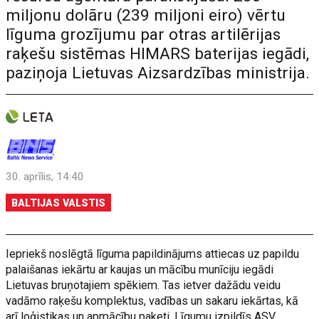
miljonu dolāru (239 miljoni eiro) vērtu
līguma grozījumu par otras artilērijas
raķešu sistēmas HIMARS baterijas iegādi,
paziņoja Lietuvas Aizsardzības ministrija.
30. aprīlis, 14:40
BALTIJAS VALSTIS
Iepriekš noslēgtā līguma papildinājums attiecas uz papildu
palaišanas iekārtu ar kaujas un mācību munīciju iegādi
Lietuvas bruņotajiem spēkiem. Tas ietver dažādu veidu
vadāmo raķešu komplektus, vadības un sakaru iekārtas, kā
arī loģistikas un apmācību paketi. Līgumu izpildīs ASV