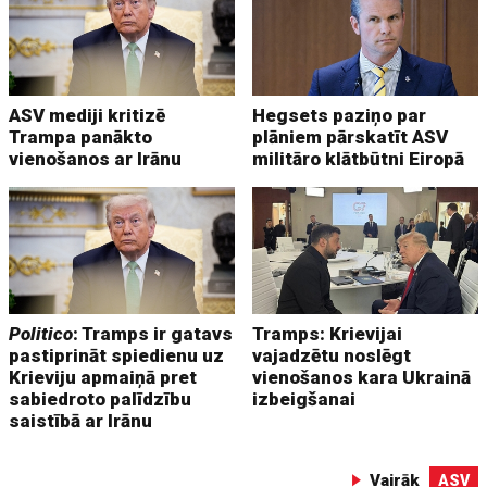
ASV mediji kritizē
Hegsets paziņo par
Trampa panākto
plāniem pārskatīt ASV
vienošanos ar Irānu
militāro klātbūtni Eiropā
Politico
: Tramps ir gatavs
Tramps: Krievijai
pastiprināt spiedienu uz
vajadzētu noslēgt
Krieviju apmaiņā pret
vienošanos kara Ukrainā
sabiedroto palīdzību
izbeigšanai
saistībā ar Irānu
Vairāk
ASV