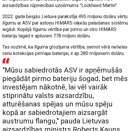
aizsardzības rūpniecības uzņēmums "Lockheed Martin".
2022. gada beigās Lietuva parakstīja 495 miljonu dolāru vērtu
līgumu ar ASV par astoņu HIMARS raķešu palaišanas sistēmu
iegādi. Kopējā līgumu vērtība par pirmo un otro HIMARS
bateriju tagad ir aptuveni 778 miljoni dolāru.
Tas nozīmē, ka līguma grozījuma vērtība, ņemot vērā nelielas
cenu korekcijas pirmajai baterijai, ir ap 280 miljoniem dolāru.
"Mūsu sabiedrotās ASV ir apņēmušās
piegādāt pirmo bateriju šogad, bet mēs
investējam nākotnē, lai vēl vairāk
stiprinātu valsts aizsardzību,
atturēšanas spējas un mūsu spēju
kopā ar sabiedrotajiem aizsargāt
austrumu flangu," pauda Lietuvas
aizsardzības ministrs Roberts Kauns.