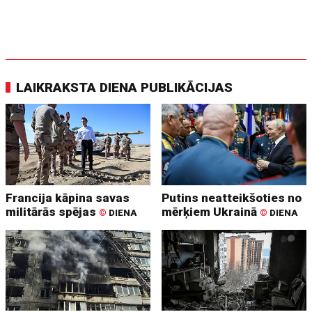
LAIKRAKSTA DIENA PUBLIKĀCIJAS
Francija kāpina savas
Putins neatteikšoties no
militārās spējas
mērķiem Ukrainā
©
DIENA
©
DIENA