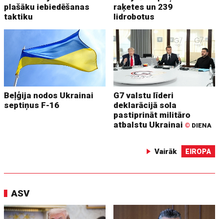
plašāku iebiedēšanas
raķetes un 239
taktiku
lidrobotus
Beļģija nodos Ukrainai
G7 valstu līderi
septiņus F-16
deklarācijā sola
pastiprināt militāro
atbalstu Ukrainai
©
DIENA
Vairāk
EIROPA
ASV