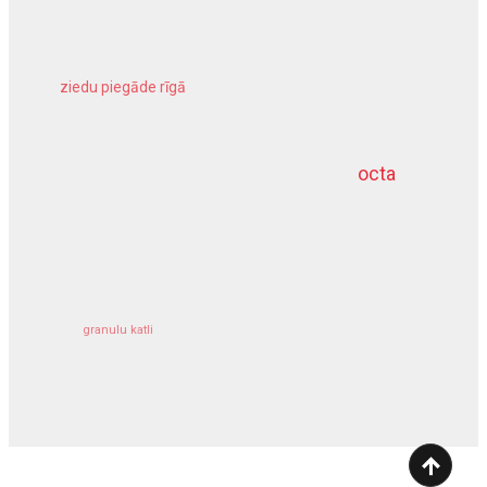
ziedu piegāde rīgā
meliorācijas darbi
octa
dziļurbums
kravu apdrošināšana
granulu katli
siltumsūknis