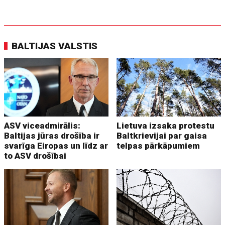
BALTIJAS VALSTIS
ASV viceadmirālis:
Lietuva izsaka protestu
Baltijas jūras drošība ir
Baltkrievijai par gaisa
svarīga Eiropas un līdz ar
telpas pārkāpumiem
to ASV drošībai