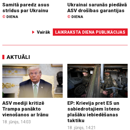
Samitā paredz asus
Ukrainai sarunās piedāvā
strīdus par Ukrainu
ASV drošības garantijas
©
DIENA
©
DIENA
Vairāk
LAIKRAKSTA DIENA PUBLIKĀCIJAS
AKTUĀLI
ASV mediji kritizē
EP: Krievija pret ES un
Trampa panākto
sabiedrotajiem īsteno
vienošanos ar Irānu
plašāku iebiedēšanas
taktiku
18. jūnijs, 14:03
18. jūnijs, 14:21