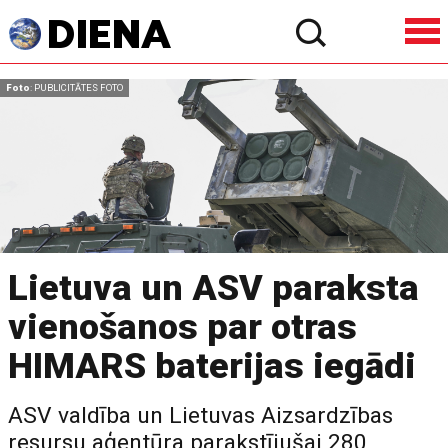
Foto
: PUBLICITĀTES FOTO
Lietuva un ASV paraksta
vienošanos par otras
HIMARS baterijas iegādi
ASV valdība un Lietuvas Aizsardzības
resursu aģentūra parakstījušai 280