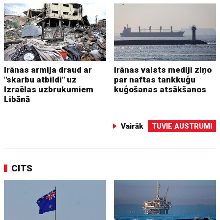
Irānas armija draud ar
Irānas valsts mediji ziņo
"skarbu atbildi" uz
par naftas tankkuģu
Izraēlas uzbrukumiem
kuģošanas atsākšanos
Libānā
Vairāk
TUVIE AUSTRUMI
CITS