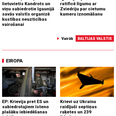
lietuvietis Kandrots un
ratificē līgumu ar
viņu sabiedrotie Igaunijā
Zviedriju par cietumu
savās valstīs organizē
kameru iznomāšanu
kustības neuzticības
vairošanai
Vairāk
BALTIJAS VALSTIS
EIROPA
EP: Krievija pret ES un
Krievi uz Ukrainu
sabiedrotajiem īsteno
raidījuši septiņas
plašāku iebiedēšanas
raķetes un 239