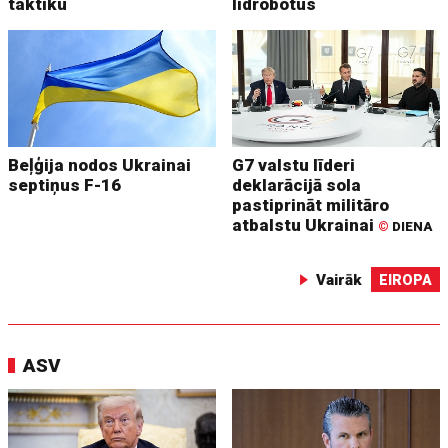
taktiku
lidrobotus
Beļģija nodos Ukrainai
G7 valstu līderi
septiņus F-16
deklarācijā sola
pastiprināt militāro
atbalstu Ukrainai
©
DIENA
Vairāk
EIROPA
ASV