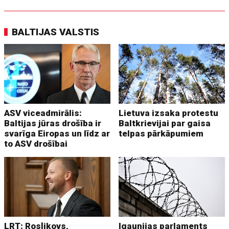
BALTIJAS VALSTIS
ASV viceadmirālis:
Lietuva izsaka protestu
Baltijas jūras drošība ir
Baltkrievijai par gaisa
svarīga Eiropas un līdz ar
telpas pārkāpumiem
to ASV drošībai
LRT: Rosļikovs,
Igaunijas parlaments