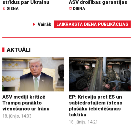
strīdus par Ukrainu
ASV drošības garantijas
©
DIENA
©
DIENA
Vairāk
LAIKRAKSTA DIENA PUBLIKĀCIJAS
AKTUĀLI
ASV mediji kritizē
EP: Krievija pret ES un
Trampa panākto
sabiedrotajiem īsteno
vienošanos ar Irānu
plašāku iebiedēšanas
taktiku
18. jūnijs, 14:03
18. jūnijs, 14:21