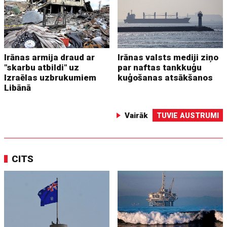
Irānas armija draud ar
Irānas valsts mediji ziņo
"skarbu atbildi" uz
par naftas tankkuģu
Izraēlas uzbrukumiem
kuģošanas atsākšanos
Libānā
Vairāk
TUVIE AUSTRUMI
CITS