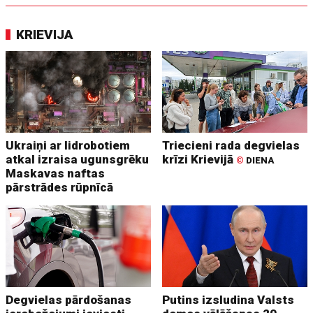
KRIEVIJA
Ukraiņi ar lidrobotiem
Triecieni rada degvielas
atkal izraisa ugunsgrēku
krīzi Krievijā
©
DIENA
Maskavas naftas
pārstrādes rūpnīcā
Degvielas pārdošanas
Putins izsludina Valsts