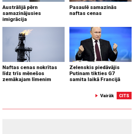
Austrālijā pērn
Pasaulē samazinās
samazinājusies
naftas cenas
imigrācija
Naftas cenas nokrītas
Zelenskis piedāvājis
līdz trīs mēnešos
Putinam tikties G7
zemākajam līmenim
samita laikā Francijā
Vairāk
CITS