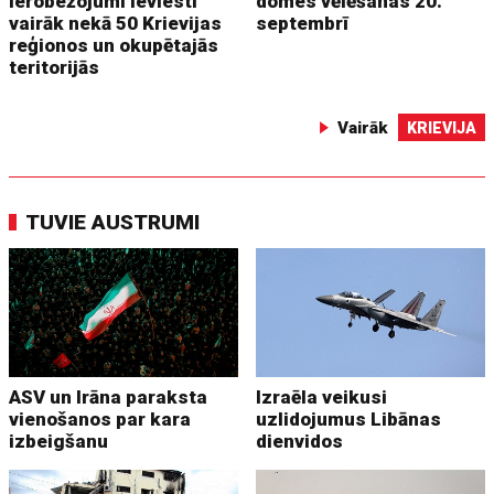
ierobežojumi ieviesti
domes vēlēšanas 20.
vairāk nekā 50 Krievijas
septembrī
reģionos un okupētajās
teritorijās
Vairāk
KRIEVIJA
TUVIE AUSTRUMI
ASV un Irāna paraksta
Izraēla veikusi
vienošanos par kara
uzlidojumus Libānas
izbeigšanu
dienvidos