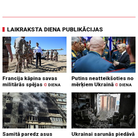
LAIKRAKSTA DIENA PUBLIKĀCIJAS
Francija kāpina savas
Putins neatteikšoties no
militārās spējas
mērķiem Ukrainā
©
DIENA
©
DIENA
Samitā paredz asus
Ukrainai sarunās piedāvā