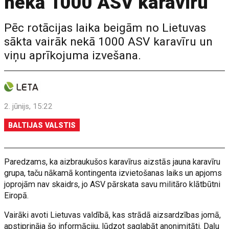
nekā 1000 ASV karavīru
Pēc rotācijas laika beigām no Lietuvas
sākta vairāk nekā 1000 ASV karavīru un
viņu aprīkojuma izvešana.
2. jūnijs, 15:22
BALTIJAS VALSTIS
Paredzams, ka aizbraukušos karavīrus aizstās jauna karavīru
grupa, taču nākamā kontingenta izvietošanas laiks un apjoms
joprojām nav skaidrs, jo ASV pārskata savu militāro klātbūtni
Eiropā.
Vairāki avoti Lietuvas valdībā, kas strādā aizsardzības jomā,
apstiprināja šo informāciju, lūdzot saglabāt anonimitāti. Daļu