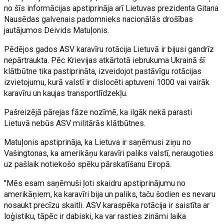
no šīs informācijas apstiprināja arī Lietuvas prezidenta Gitana
Nausēdas galvenais padomnieks nacionālās drošības
jautājumos Deivids Matuļonis.
Pēdējos gados ASV karavīru rotācija Lietuvā ir bijusi gandrīz
nepārtraukta. Pēc Krievijas atkārtotā iebrukuma Ukrainā šī
klātbūtne tika pastiprināta, izveidojot pastāvīgu rotācijas
izvietojumu, kurā valstī ir dislocēti aptuveni 1000 vai vairāk
karavīru un kaujas transportlīdzekļu.
Pašreizējā pārejas fāze nozīmē, ka ilgāk nekā parasti
Lietuvā nebūs ASV militārās klātbūtnes.
Matuļonis apstiprināja, ka Lietuva ir saņēmusi ziņu no
Vašingtonas, ka amerikāņu karavīri paliks valstī, neraugoties
uz pašlaik notiekošo spēku pārskatīšanu Eiropā.
"Mēs esam saņēmuši ļoti skaidru apstiprinājumu no
amerikāņiem, ka karavīri bija un paliks, taču šodien es nevaru
nosaukt precīzu skaitli. ASV karaspēka rotācija ir saistīta ar
loģistiku, tāpēc ir dabiski, ka var rasties zināmi laika