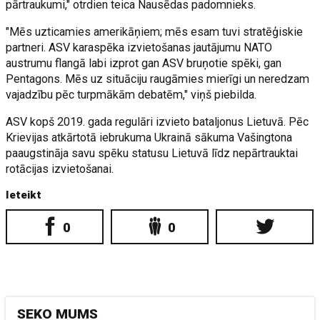
pārtraukumi," otrdien teica Nausēdas padomnieks.
"Mēs uzticamies amerikāņiem; mēs esam tuvi stratēģiskie
partneri. ASV karaspēka izvietošanas jautājumu NATO
austrumu flangā labi izprot gan ASV bruņotie spēki, gan
Pentagons. Mēs uz situāciju raugāmies mierīgi un neredzam
vajadzību pēc turpmākām debatēm," viņš piebilda.
ASV kopš 2019. gada regulāri izvieto bataljonus Lietuvā. Pēc
Krievijas atkārtotā iebrukuma Ukrainā sākuma Vašingtona
paaugstināja savu spēku statusu Lietuvā līdz nepārtrauktai
rotācijas izvietošanai.
Ieteikt
0
0
SEKO MUMS