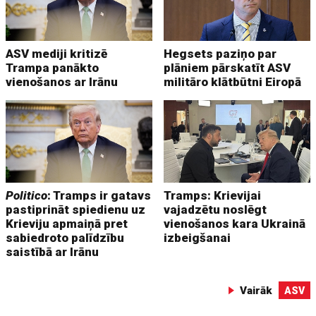
ASV mediji kritizē
Hegsets paziņo par
Trampa panākto
plāniem pārskatīt ASV
vienošanos ar Irānu
militāro klātbūtni Eiropā
Politico
: Tramps ir gatavs
Tramps: Krievijai
pastiprināt spiedienu uz
vajadzētu noslēgt
Krieviju apmaiņā pret
vienošanos kara Ukrainā
sabiedroto palīdzību
izbeigšanai
saistībā ar Irānu
Vairāk
ASV