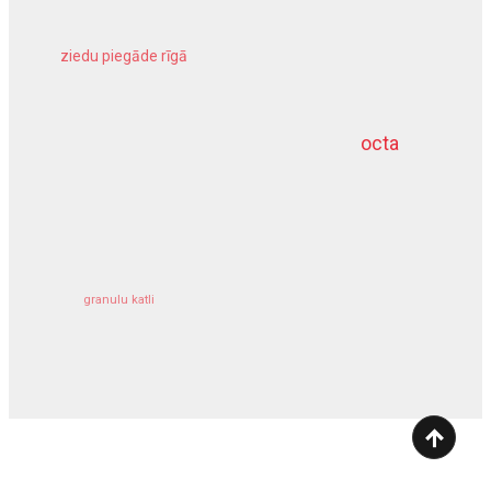
ziedu piegāde rīgā
meliorācijas darbi
octa
dziļurbums
kravu apdrošināšana
granulu katli
siltumsūknis