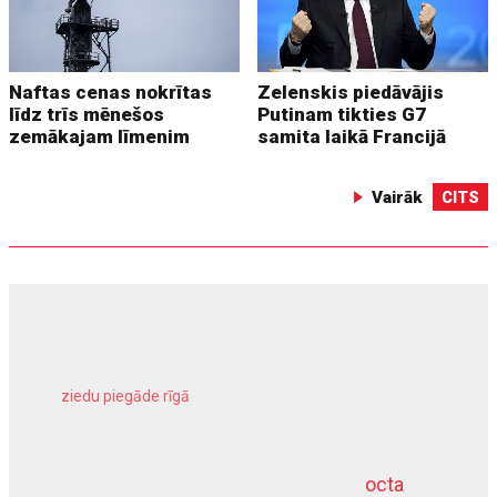
Naftas cenas nokrītas
Zelenskis piedāvājis
līdz trīs mēnešos
Putinam tikties G7
zemākajam līmenim
samita laikā Francijā
Vairāk
CITS
ziedu piegāde rīgā
meliorācijas darbi
octa
dziļurbums