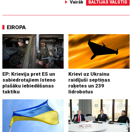
Vairāk
BALTIJAS VALSTIS
EIROPA
EP: Krievija pret ES un
Krievi uz Ukrainu
sabiedrotajiem īsteno
raidījuši septiņas
plašāku iebiedēšanas
raķetes un 239
taktiku
lidrobotus