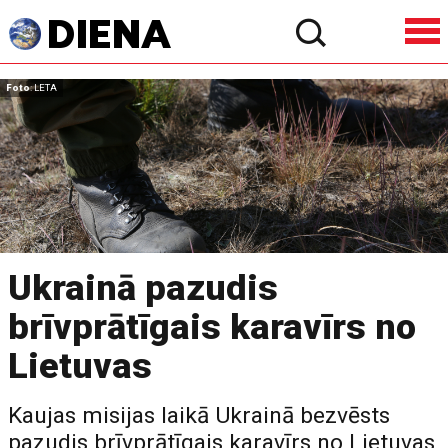
Foto
: LETA
Ukrainā pazudis
brīvprātīgais karavīrs no
Lietuvas
Kaujas misijas laikā Ukrainā bezvēsts
pazudis brīvprātīgais karavīrs no Lietuvas,