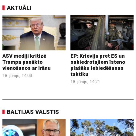
AKTUĀLI
ASV mediji kritizē
EP: Krievija pret ES un
Trampa panākto
sabiedrotajiem īsteno
vienošanos ar Irānu
plašāku iebiedēšanas
taktiku
18. jūnijs, 14:03
18. jūnijs, 14:21
BALTIJAS VALSTIS