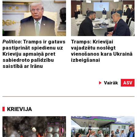
Politico
: Tramps ir gatavs
Tramps: Krievijai
pastiprināt spiedienu uz
vajadzētu noslēgt
Krieviju apmaiņā pret
vienošanos kara Ukrainā
sabiedroto palīdzību
izbeigšanai
saistībā ar Irānu
Vairāk
ASV
KRIEVIJA