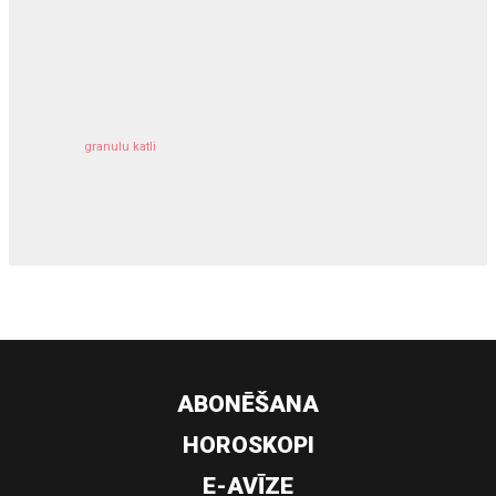
kravu apdrošināšana
granulu katli
siltumsūknis
ABONĒŠANA
HOROSKOPI
E-AVĪZE