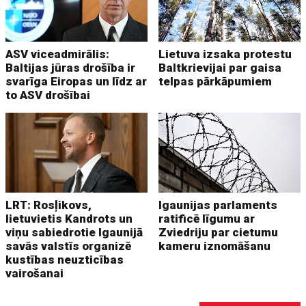
ASV viceadmirālis:
Lietuva izsaka protestu
Baltijas jūras drošība ir
Baltkrievijai par gaisa
svarīga Eiropas un līdz ar
telpas pārkāpumiem
to ASV drošībai
LRT: Rosļikovs,
Igaunijas parlaments
lietuvietis Kandrots un
ratificē līgumu ar
viņu sabiedrotie Igaunijā
Zviedriju par cietumu
savās valstīs organizē
kameru iznomāšanu
kustības neuzticības
vairošanai