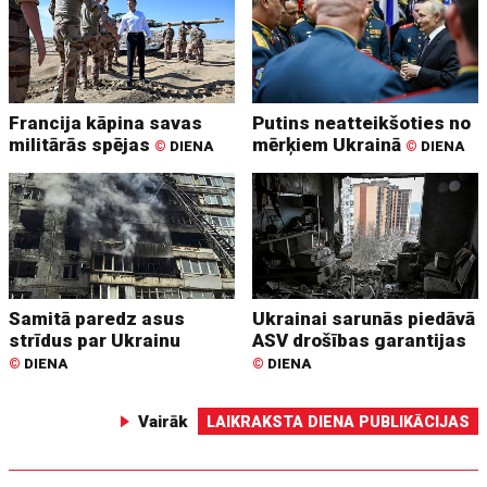
Francija kāpina savas
Putins neatteikšoties no
militārās spējas
mērķiem Ukrainā
©
DIENA
©
DIENA
Samitā paredz asus
Ukrainai sarunās piedāvā
strīdus par Ukrainu
ASV drošības garantijas
©
DIENA
©
DIENA
Vairāk
LAIKRAKSTA DIENA PUBLIKĀCIJAS