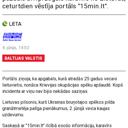
ceturtdien vēstīja portāls "15min.lt".
4. jūnijs, 14:02
BALTIJAS VALSTIS
Portāls ziņoja, ka apgabals, kurā atradās 25 gadus vecais
lietuvietis, nonāca Krievijas okupācijas spēku apšaudē. Kopš
incidenta ar viņu nav bijis nekādas saziņas.
Lietuvas pilsonis, kurš Ukrainas bruņotajos spēkos pilda
granātmetēja palīga pienākumus, 2. jūnijā veica kaujas
uzdevumu.
Saskaņā ar "15min.lt" rīcībā esošo informāciju, karavīrs