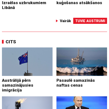
Izraēlas uzbrukumiem
kuģošanas atsākšanos
Libānā
Vairāk
TUVIE AUSTRUMI
CITS
Austrālijā pērn
Pasaulē samazinās
samazinājusies
naftas cenas
imigrācija