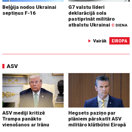
Beļģija nodos Ukrainai
G7 valstu līderi
septiņus F-16
deklarācijā sola
pastiprināt militāro
atbalstu Ukrainai
©
DIENA
Vairāk
EIROPA
ASV
ASV mediji kritizē
Hegsets paziņo par
Trampa panākto
plāniem pārskatīt ASV
vienošanos ar Irānu
militāro klātbūtni Eiropā