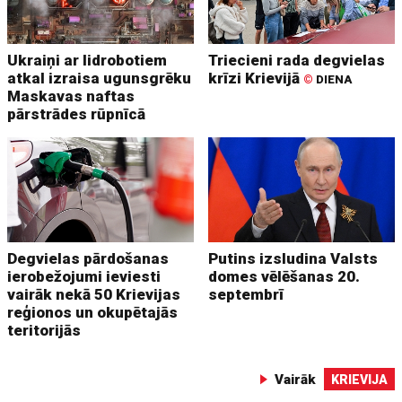
Ukraiņi ar lidrobotiem
Triecieni rada degvielas
atkal izraisa ugunsgrēku
krīzi Krievijā
©
DIENA
Maskavas naftas
pārstrādes rūpnīcā
Degvielas pārdošanas
Putins izsludina Valsts
ierobežojumi ieviesti
domes vēlēšanas 20.
vairāk nekā 50 Krievijas
septembrī
reģionos un okupētajās
teritorijās
Vairāk
KRIEVIJA