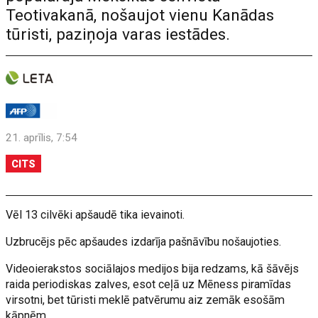
Teotivakanā, nošaujot vienu Kanādas
tūristi, paziņoja varas iestādes.
21. aprīlis, 7:54
CITS
Vēl 13 cilvēki apšaudē tika ievainoti.
Uzbrucējs pēc apšaudes izdarīja pašnāvību nošaujoties.
Videoierakstos sociālajos medijos bija redzams, kā šāvējs
raida periodiskas zalves, esot ceļā uz Mēness piramīdas
virsotni, bet tūristi meklē patvērumu aiz zemāk esošām
kāpnēm.