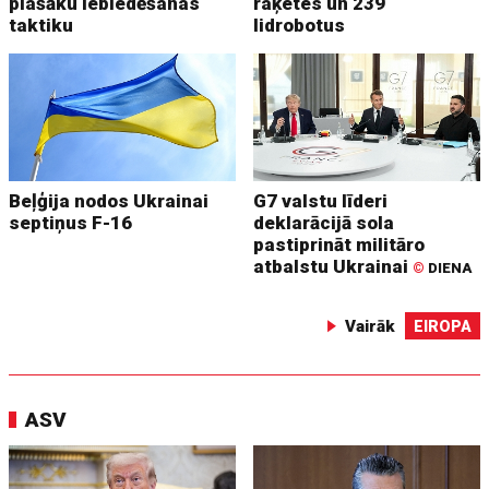
plašāku iebiedēšanas
raķetes un 239
taktiku
lidrobotus
Beļģija nodos Ukrainai
G7 valstu līderi
septiņus F-16
deklarācijā sola
pastiprināt militāro
atbalstu Ukrainai
©
DIENA
Vairāk
EIROPA
ASV