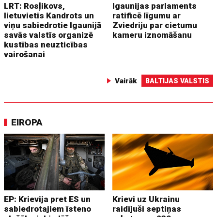
LRT: Rosļikovs,
Igaunijas parlaments
lietuvietis Kandrots un
ratificē līgumu ar
viņu sabiedrotie Igaunijā
Zviedriju par cietumu
savās valstīs organizē
kameru iznomāšanu
kustības neuzticības
vairošanai
Vairāk
BALTIJAS VALSTIS
EIROPA
EP: Krievija pret ES un
Krievi uz Ukrainu
sabiedrotajiem īsteno
raidījuši septiņas