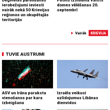
ierobežojumi ieviesti
domes vēlēšanas 20.
vairāk nekā 50 Krievijas
septembrī
reģionos un okupētajās
teritorijās
Vairāk
KRIEVIJA
TUVIE AUSTRUMI
ASV un Irāna paraksta
Izraēla veikusi
vienošanos par kara
uzlidojumus Libānas
izbeigšanu
dienvidos