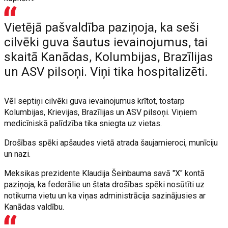
Vietējā pašvaldība paziņoja, ka seši
cilvēki guva šautus ievainojumus, tai
skaitā Kanādas, Kolumbijas, Brazīlijas
un ASV pilsoņi. Viņi tika hospitalizēti.
Vēl septiņi cilvēki guva ievainojumus krītot, tostarp
Kolumbijas, Krievijas, Brazīlijas un ASV pilsoņi. Viņiem
medicīniskā palīdzība tika sniegta uz vietas.
Drošības spēki apšaudes vietā atrada šaujamieroci, munīciju
un nazi.
Meksikas prezidente Klaudija Šeinbauma savā "X" kontā
paziņoja, ka federālie un štata drošības spēki nosūtīti uz
notikuma vietu un ka viņas administrācija sazinājusies ar
Kanādas valdību.