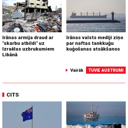
Irānas armija draud ar
Irānas valsts mediji ziņo
"skarbu atbildi" uz
par naftas tankkuģu
Izraēlas uzbrukumiem
kuģošanas atsākšanos
Libānā
Vairāk
TUVIE AUSTRUMI
CITS