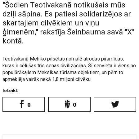
"Šodien Teotivakanā notikušais mūs
dziļi sāpina. Es patiesi solidarizējos ar
skartajiem cilvēkiem un viņu
ģimenēm," rakstīja Šeinbauma savā "X"
kontā.
Teotivakanā Mehiko pilsētas nomalē atrodas piramīdas,
kuras ir cēlušas trīs senas civilizācijas. Šī senvieta ir viens no
populārākajiem Meksikas tūrisma objektiem, un pērn to
apmeklēja vairāk nekā 1,8 miljoni cilvēku.
Ieteikt
0
0