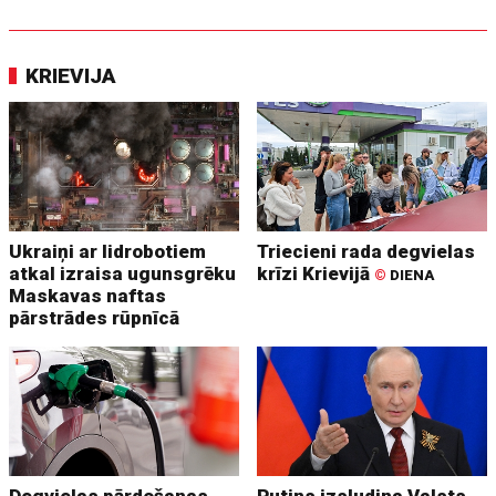
KRIEVIJA
Ukraiņi ar lidrobotiem
Triecieni rada degvielas
atkal izraisa ugunsgrēku
krīzi Krievijā
©
DIENA
Maskavas naftas
pārstrādes rūpnīcā
Degvielas pārdošanas
Putins izsludina Valsts