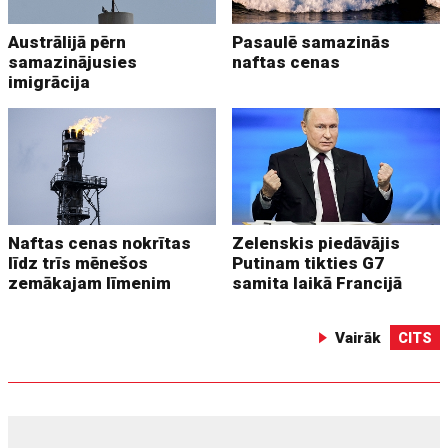
Austrālijā pērn
Pasaulē samazinās
samazinājusies
naftas cenas
imigrācija
Naftas cenas nokrītas
Zelenskis piedāvājis
līdz trīs mēnešos
Putinam tikties G7
zemākajam līmenim
samita laikā Francijā
Vairāk
CITS