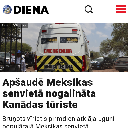
Foto
: EPA/Scanpix
Apšaudē Meksikas
senvietā nogalināta
Kanādas tūriste
Bruņots vīrietis pirmdien atklāja uguni
populārajā Meksikas senvietā