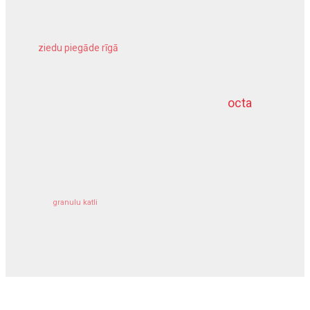
ziedu piegāde rīgā
meliorācijas darbi
octa
dziļurbums
kravu apdrošināšana
granulu katli
siltumsūknis