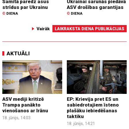
Samitā paredz asus
Ukrainai sarunās piedāvā
strīdus par Ukrainu
ASV drošības garantijas
©
DIENA
©
DIENA
Vairāk
LAIKRAKSTA DIENA PUBLIKĀCIJAS
AKTUĀLI
ASV mediji kritizē
EP: Krievija pret ES un
Trampa panākto
sabiedrotajiem īsteno
vienošanos ar Irānu
plašāku iebiedēšanas
taktiku
18. jūnijs, 14:03
18. jūnijs, 14:21