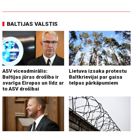
BALTIJAS VALSTIS
ASV viceadmirālis:
Lietuva izsaka protestu
Baltijas jūras drošība ir
Baltkrievijai par gaisa
svarīga Eiropas un līdz ar
telpas pārkāpumiem
to ASV drošībai