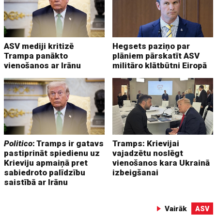
ASV mediji kritizē
Hegsets paziņo par
Trampa panākto
plāniem pārskatīt ASV
vienošanos ar Irānu
militāro klātbūtni Eiropā
Politico
: Tramps ir gatavs
Tramps: Krievijai
pastiprināt spiedienu uz
vajadzētu noslēgt
Krieviju apmaiņā pret
vienošanos kara Ukrainā
sabiedroto palīdzību
izbeigšanai
saistībā ar Irānu
Vairāk
ASV