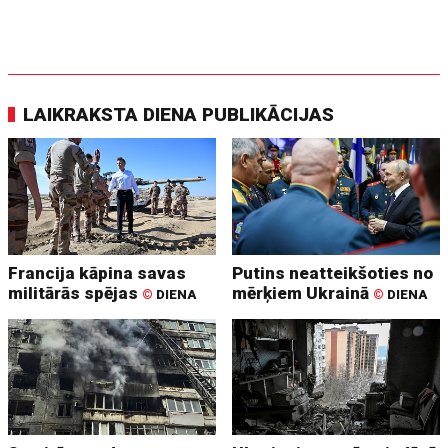
LAIKRAKSTA DIENA PUBLIKĀCIJAS
Francija kāpina savas
Putins neatteikšoties no
militārās spējas
mērķiem Ukrainā
©
DIENA
©
DIENA