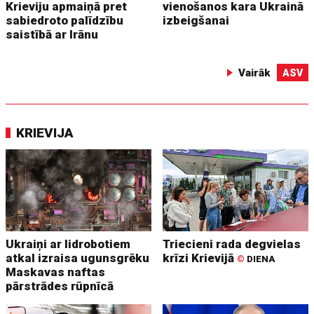
Krieviju apmaiņā pret
vienošanos kara Ukrainā
sabiedroto palīdzību
izbeigšanai
saistībā ar Irānu
Vairāk
ASV
KRIEVIJA
Ukraiņi ar lidrobotiem
Triecieni rada degvielas
atkal izraisa ugunsgrēku
krīzi Krievijā
©
DIENA
Maskavas naftas
pārstrādes rūpnīcā