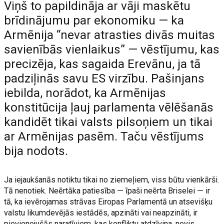
Viņš to papildināja ar vāji maskētu
brīdinājumu par ekonomiku — ka
Armēnija “nevar atrasties divās muitas
savienībās vienlaikus” — vēstījumu, kas
precizēja, kas sagaida Erevānu, ja tā
padziļinās savu ES virzību. Pašinjans
iebilda, norādot, ka Armēnijas
konstitūcija ļauj parlamenta vēlēšanās
kandidēt tikai valsts pilsoņiem un tikai
ar Armēnijas pasēm. Taču vēstījums
bija nodots.
Ja iejaukšanās notiktu tikai no ziemeļiem, viss būtu vienkārši.
Tā nenotiek. Neērtāka patiesība — īpaši neērta Briselei — ir
tā, ka ievērojamas strāvas Eiropas Parlamentā un atsevišķu
valstu likumdevējās iestādēs, apzināti vai neapzināti, ir
pievienojušās naratīviem, kas konfliktu atdzīvina, nevis