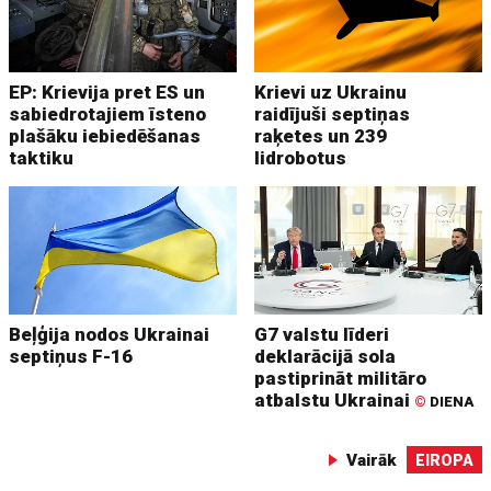
EP: Krievija pret ES un
Krievi uz Ukrainu
sabiedrotajiem īsteno
raidījuši septiņas
plašāku iebiedēšanas
raķetes un 239
taktiku
lidrobotus
Beļģija nodos Ukrainai
G7 valstu līderi
septiņus F-16
deklarācijā sola
pastiprināt militāro
atbalstu Ukrainai
©
DIENA
Vairāk
EIROPA