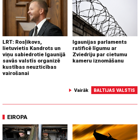
LRT: Rosļikovs,
Igaunijas parlaments
lietuvietis Kandrots un
ratificē līgumu ar
viņu sabiedrotie Igaunijā
Zviedriju par cietumu
savās valstīs organizē
kameru iznomāšanu
kustības neuzticības
vairošanai
Vairāk
BALTIJAS VALSTIS
EIROPA