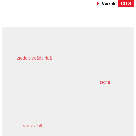
Vairāk
CITS
ziedu piegāde rīgā
meliorācijas darbi
octa
dziļurbums
kravu apdrošināšana
granulu katli
siltumsūknis