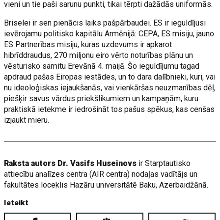
vieni un tie paši sarunu punkti, tikai tērpti dažādās uniformās.
Briselei ir sen pienācis laiks pašpārbaudei. ES ir ieguldījusi
ievērojamu politisko kapitālu Armēnijā: CEPA, ES misiju, jauno
ES Partnerības misiju, kuras uzdevums ir apkarot
hibrīddraudus, 270 miljonu eiro vērto noturības plānu un
vēsturisko samitu Erevānā 4. maijā. Šo ieguldījumu tagad
apdraud pašas Eiropas iestādes, un to dara dalībnieki, kuri, vai
nu ideoloģiskas iejaukšanās, vai vienkāršas neuzmanības dēļ,
piešķir savus vārdus priekšlikumiem un kampaņām, kuru
praktiskā ietekme ir iedrošināt tos pašus spēkus, kas cenšas
izjaukt mieru.
Raksta autors Dr. Vasifs Huseinovs
ir Starptautisko
attiecību analīzes centra (AIR centra) nodaļas vadītājs un
fakultātes loceklis Hazāru universitātē Baku, Azerbaidžānā.
Ieteikt