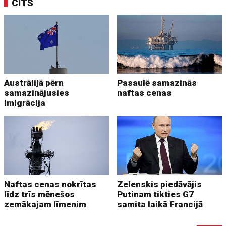
CITS
Austrālijā pērn
Pasaulē samazinās
samazinājusies
naftas cenas
imigrācija
Naftas cenas nokrītas
Zelenskis piedāvājis
līdz trīs mēnešos
Putinam tikties G7
zemākajam līmenim
samita laikā Francijā