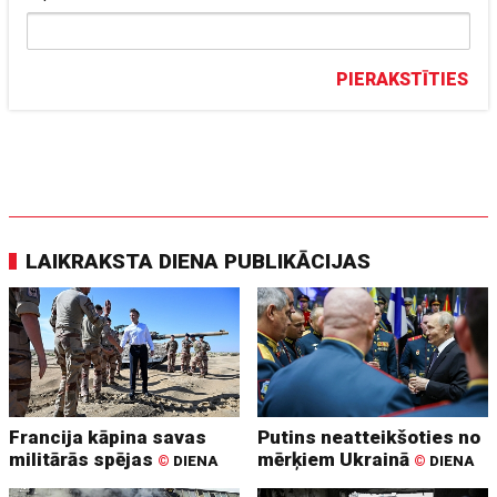
PIERAKSTĪTIES
LAIKRAKSTA DIENA PUBLIKĀCIJAS
Francija kāpina savas
Putins neatteikšoties no
militārās spējas
mērķiem Ukrainā
©
DIENA
©
DIENA