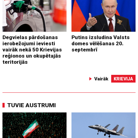
Degvielas pārdošanas
Putins izsludina Valsts
ierobežojumi ieviesti
domes vēlēšanas 20.
vairāk nekā 50 Krievijas
septembrī
reģionos un okupētajās
teritorijās
Vairāk
KRIEVIJA
TUVIE AUSTRUMI