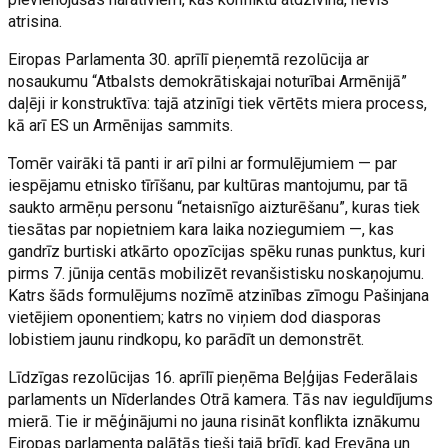
atrisina.
Eiropas Parlamenta 30. aprīlī pieņemtā rezolūcija ar
nosaukumu “Atbalsts demokrātiskajai noturībai Armēnijā”
daļēji ir konstruktīva: tajā atzinīgi tiek vērtēts miera process,
kā arī ES un Armēnijas sammits.
Tomēr vairāki tā panti ir arī pilni ar formulējumiem — par
iespējamu etnisko tīrīšanu, par kultūras mantojumu, par tā
saukto armēņu personu “netaisnīgo aizturēšanu”, kuras tiek
tiesātas par nopietniem kara laika noziegumiem —, kas
gandrīz burtiski atkārto opozīcijas spēku runas punktus, kuri
pirms 7. jūnija centās mobilizēt revanšistisku noskaņojumu.
Katrs šāds formulējums nozīmē atzinības zīmogu Pašinjana
vietējiem oponentiem; katrs no viņiem dod diasporas
lobistiem jaunu rindkopu, ko parādīt un demonstrēt.
Līdzīgas rezolūcijas 16. aprīlī pieņēma Beļģijas Federālais
parlaments un Nīderlandes Otrā kamera. Tās nav ieguldījums
mierā. Tie ir mēģinājumi no jauna risināt konflikta iznākumu
Eiropas parlamenta palātās tieši tajā brīdī, kad Erevāna un