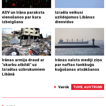
ASV un Irāna paraksta
Izraēla veikusi
vienošanos par kara
uzlidojumus Libānas
izbeigšanu
dienvidos
Irānas armija draud ar
Irānas valsts mediji ziņo
"skarbu atbildi" uz
par naftas tankkuģu
Izraēlas uzbrukumiem
kuģošanas atsākšanos
Libānā
Vairāk
TUVIE AUSTRUMI