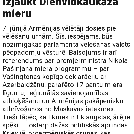
izjaukt Dienvidkaukāza
mieru
7. jūnijā Armēnijas vēlētāji dosies pie
vēlēšanu urnām. Šīs, iespējams, būs
nozīmīgākās parlamenta vēlēšanas valsts
pēcpadomju vēsturē. Balsojums ir arī
referendums par premjerministra Nikola
Pašinjana miera programmu – par
Vašingtonas kopīgo deklarāciju ar
Azerbaidžānu, parafēto 17 pantu miera
līgumu, reģionālās savienojamības
atbloķēšanu un Armēnijas pakāpenisku
atbrīvošanos no Maskavas ietekmes.
Tieši tāpēc, ka likmes ir tik augstas, ārējie
spēki – tostarp dažas politiskās aprindas
Krievijā, proarmēniskās grupas, kas