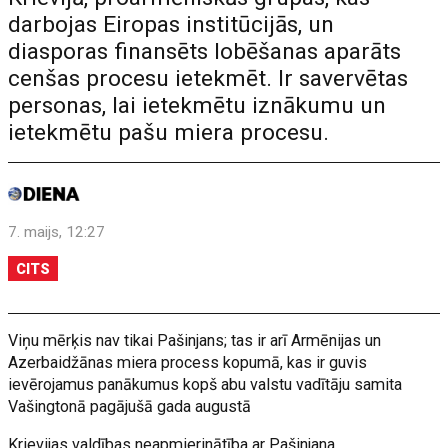
darbojas Eiropas institūcijās, un
diasporas finansēts lobēšanas aparāts
cenšas procesu ietekmēt. Ir savervētas
personas, lai ietekmētu iznākumu un
ietekmētu pašu miera procesu.
7. maijs, 12:27
CITS
Viņu mērķis nav tikai Pašinjans; tas ir arī Armēnijas un
Azerbaidžānas miera process kopumā, kas ir guvis
ievērojamus panākumus kopš abu valstu vadītāju samita
Vašingtonā pagājušā gada augustā
Krievijas valdības neapmierinātība ar Pašinjana