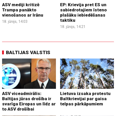
ASV mediji kritizē
EP: Krievija pret ES un
Trampa panākto
sabiedrotajiem īsteno
vienošanos ar Irānu
plašāku iebiedēšanas
taktiku
18. jūnijs, 14:03
18. jūnijs, 14:21
BALTIJAS VALSTIS
ASV viceadmirālis:
Lietuva izsaka protestu
Baltijas jūras drošība ir
Baltkrievijai par gaisa
svarīga Eiropas un līdz ar
telpas pārkāpumiem
to ASV drošībai