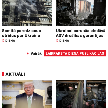
Samitā paredz asus
Ukrainai sarunās piedāvā
strīdus par Ukrainu
ASV drošības garantijas
©
DIENA
©
DIENA
Vairāk
LAIKRAKSTA DIENA PUBLIKĀCIJAS
AKTUĀLI