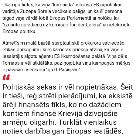
Okampo lielās, ka viņa "komandā" ir bijušā ES ārpolitikas
vadītāja Žuzepa Borela vecākais palīgs, un ka šī persona
tagad viņa vārdā lobē Eiropas Parlamentā ar nolūku, lai
"izdarītu spiedienu uz komisāri fon der Leienu" un ietekmētu
Eiropas politiku.
Atmetīsim malā bijušā starptautiskā prokurora satriecošo
ētikas pārkāpumu, kurš kameras priekšā atzina, ka viņš ir
iesaistījis algotu aģentu ES likumdošanas palātā. Viņa dēls
Tomass ir vēl atklātāks, paziņojot, ka viņu kampaņas mērķis
ir pavisam vienkārši "gāzt Pašinjanu".
Politiskās sekas ir vēl nopietnākas. Šeit
ir tieši, reģistrēti pierādījumi, ka eksistē
ārēji finansēts tīkls, ko no dažādiem
kontiem finansē Krievijā dzīvojošie
armēņu oligarhi. Turklāt vienlaikus
notiek darbība gan Eiropas iestādēs,