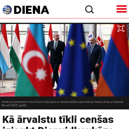
Armēnijas premjerministra Nikola Pašinjana un Azerbaidžānas prezidenta Ilhama Alijeva tikšanās
Briselē (2025. gadā)
Kā ārvalstu tīkli cenšas