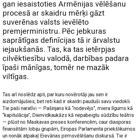
gan iesaistoties Armēnijas vēlēšanu
procesā ar skaidru mērķi gāzt
suverēnas valsts ievēlēto
premjerministru. Pēc jebkuras
saprātīgas definīcijas tā ir ārvalstu
iejaukšanās. Tas, ka tas ietērpjas
cilvēktiesību valodā, darbības padara
īpaši mānīgas, tomēr ne mazāk
viltīgas.
Tas arī noslēdz apli, par kuru novērotāji jau sen ir
aizdomājušies, bet reti kad ir skaidri pauduši savu viedokli.
Tie paši naratīvi — Pašinjans kā “nodevējs”, miera līgums kā
“kapitulācija”, Dienvidkaukāzs kā nepabeigtu sūdzību teātris
— plūst no Maskavas preses konferencēm, caur diasporas
finansētām lobiju grupām, Eiropas Parlamenta priekšlikumos
un nonāk atpakaļ Erevānas pirmsvēlēšanu diskursā. Tie ir