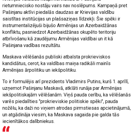
rietumniecisko nostāju vairs nav noslēpums. Kampaņā pret
Pašinjanu aktīvi piedalās daudzas ar Krievijas valdību
saistītas institūcijas un plašsaziņas līdzekļi. Šie spēki ir
instrumentalizējuši bijušo Armēnijas un Azerbaidžānas
konfliktu, pasniedzot Azerbaidžānas okupēto teritoriju
atbrīvošanu kā zaudējumu Armēnijas valdībai un it kā
Pašinjana vadības rezultātu.
Maskava vēlēšanās publiski atbalsta prokrieviskos
kandidātus, cerot, ka valdības maiņa radikāli mainīs
Armēnijas ārpolitiku un iekšpolitiku.
To ir formulējis arī prezidents Vladimirs Putins, kurš 1. aprīlī,
uzņemot Pašinjanu Maskavā, atklāti runāja par Armēnijas
iekšpolitiskajām vēlēšanām. Viņš pauda cerību, ka vēlēšanās
varēs piedalīties "prokrieviskie politiskie spēki", pauda
nožēlu, ka daži no viņiem atrodas pirmstiesas apcietinājumā,
un atgādināja viesim, ka Maskava sagaida pie galda tās
iecienītākos dalībniekus.