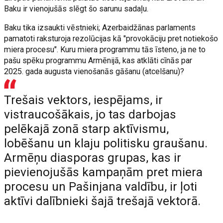
Baku ir vienojušās slēgt šo sarunu sadaļu.
Baku tika izsaukti vēstnieki; Azerbaidžānas parlaments
pamatoti raksturoja rezolūcijas kā "provokāciju pret notiekošo
miera procesu". Kuru miera programmu tās īsteno, ja ne to
pašu spēku programmu Armēnijā, kas atklāti cīnās par
2025. gada augusta vienošanās gāšanu (atcelšanu)?
Trešais vektors, iespējams, ir
vistraucošākais, jo tas darbojas
pelēkajā zonā starp aktīvismu,
lobēšanu un klaju politisku graušanu.
Armēņu diasporas grupas, kas ir
pievienojušās kampaņām pret miera
procesu un Pašinjana valdību, ir ļoti
aktīvi dalībnieki šajā trešajā vektorā.