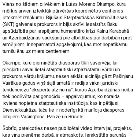
Viens no šādiem cilvēkiem ir Luiss Moreno Okampo, kura
mērķis arvien izteiktāk pārvēršas koordinētos centienos
ietekmēt iznākumu. Bijušais Starptautiskās Krimināltiesas
(SKT) galvenais prokurors ir bijis aktīvi iesaistīts Baku
apsūdzībās par iespējamu humanitāro krīzi Kalnu Karabahā
un Azerbaidžānas saukšanā pie atbildības par darbībām pret
armēņiem. Ir nepamatoti apgalvojumi, kas met nepatīkamu
tumšu ēnu uz miera centieniem.
Okampo, kuru pieminētās diasporas tīkli savervēja, lai
piešķirtu savai lietai starptautiski atpazīstamu vārdu un
prokurora vārdu krājumu, nesen atklāti aicināja gāzt Pašinjanu.
Vairākus gadus viņš šajā amatā ir radījis virkni juridiski
tendenciozu "ekspertu atzinumu", kuros Azerbaidžānas rīcība
tiek nodēvēta par genocīdu – apgalvojumus, ko noraida
ikviena nopietna starptautiska institūcija, kas ir pētījusi
Dienvidkaukāzu, taču tie ir noderīgi kā munīcija diasporas
lobijiem Vašingtonā, Parīzē un Briselē.
Šobrīd, pateicoties nesen publicētai video intervijai, projekts,
kas viņu pieņēma darbā, ir atmaskots. Ierakstītās sarunās