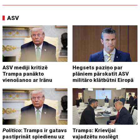
ASV
ASV mediji kritizē
Hegsets paziņo par
Trampa panākto
plāniem pārskatīt ASV
vienošanos ar Irānu
militāro klātbūtni Eiropā
Politico
: Tramps ir gatavs
Tramps: Krievijai
pastiprināt spiedienu uz
vajadzētu noslēgt