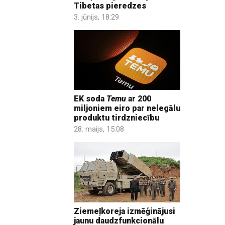
Tibetas pieredzes
3. jūnijs, 18:29
EK soda
Temu
ar 200
miljoniem eiro par nelegālu
produktu tirdzniecību
28. maijs, 15:08
Ziemeļkoreja izmēģinājusi
jaunu daudzfunkcionālu