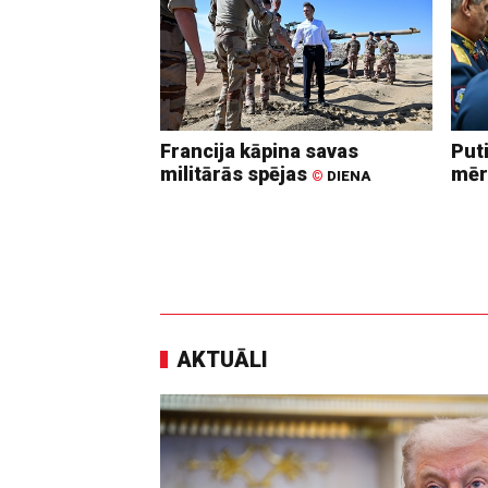
Francija kāpina savas
Put
militārās spējas
mēr
©
DIENA
AKTUĀLI