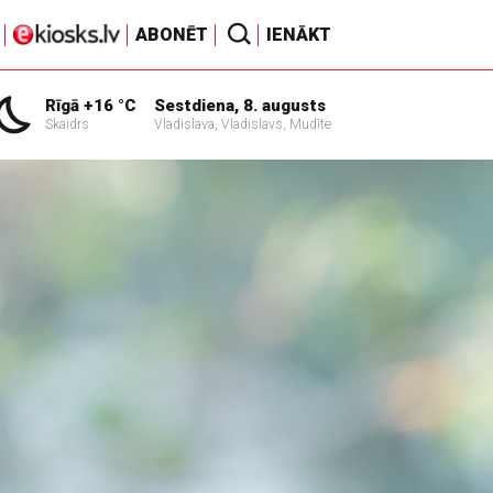
ABONĒT
IENĀKT
Rīgā +16 °C
Sestdiena, 8. augusts
Skaidrs
Vladislava, Vladislavs, Mudīte