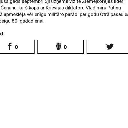
ušā gada septembrī Sji uzņēma vizītē Ziemeļkorejas līderi
Čenunu, kurš kopā ar Krievijas diktatoru Vladimiru Putinu
ā apmeklēja vērienīgu militāro parādi par godu Otrā pasaule
beigu 80. gadadienai.
kt
0
0