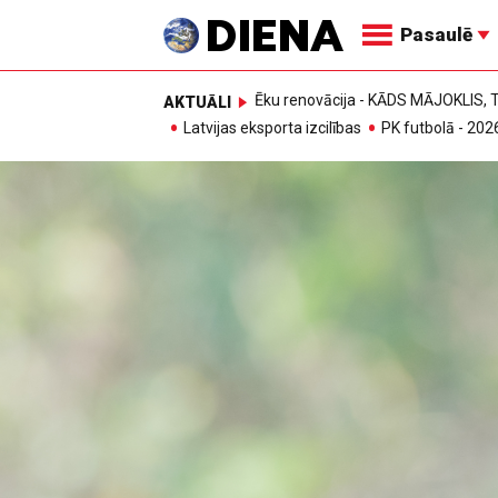
Pasaulē
Ēku renovācija - KĀDS MĀJOKLIS
AKTUĀLI
Latvijas eksporta izcilības
PK futbolā - 202