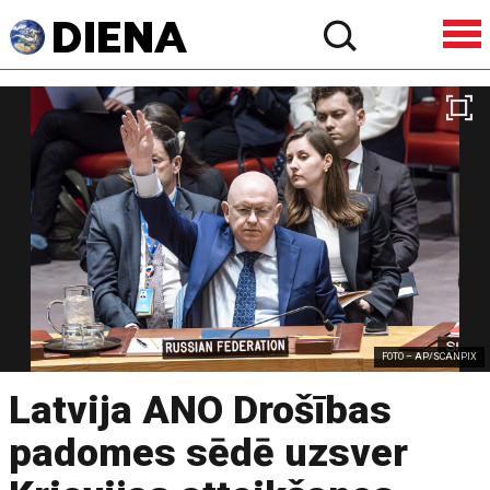
FOTO – AP/SCANPIX
Latvija ANO Drošības
padomes sēdē uzsver