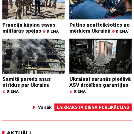
Francija kāpina savas
Putins neatteikšoties no
militārās spējas
mērķiem Ukrainā
©
DIENA
©
DIENA
Samitā paredz asus
Ukrainai sarunās piedāvā
strīdus par Ukrainu
ASV drošības garantijas
©
DIENA
©
DIENA
Vairāk
LAIKRAKSTA DIENA PUBLIKĀCIJAS
AKTUĀLI