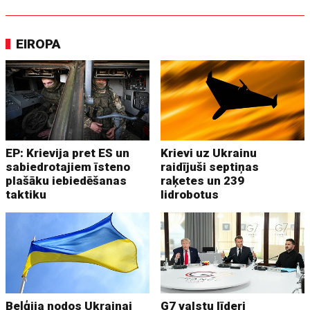
EIROPA
EP: Krievija pret ES un
Krievi uz Ukrainu
sabiedrotajiem īsteno
raidījuši septiņas
plašāku iebiedēšanas
raķetes un 239
taktiku
lidrobotus
Beļģija nodos Ukrainai
G7 valstu līderi