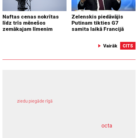
Naftas cenas nokrītas
Zelenskis piedāvājis
līdz trīs mēnešos
Putinam tikties G7
zemākajam līmenim
samita laikā Francijā
Vairāk
CITS
ziedu piegāde rīgā
meliorācijas darbi
octa
dziļurbums