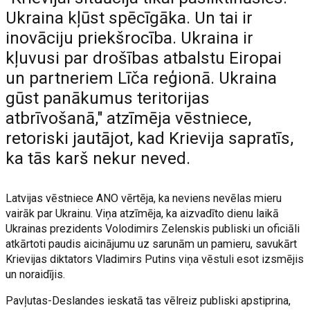
Ukraina kļūst spēcīgāka. Un tai ir
inovāciju priekšrocība. Ukraina ir
kļuvusi par drošības atbalstu Eiropai
un partneriem Līča reģionā. Ukraina
gūst panākumus teritorijas
atbrīvošanā," atzīmēja vēstniece,
retoriski jautājot, kad Krievija sapratīs,
ka tās karš nekur neved.
Latvijas vēstniece ANO vērtēja, ka neviens nevēlas mieru
vairāk par Ukrainu. Viņa atzīmēja, ka aizvadīto dienu laikā
Ukrainas prezidents Volodimirs Zelenskis publiski un oficiāli
atkārtoti paudis aicinājumu uz sarunām un pamieru, savukārt
Krievijas diktators Vladimirs Putins viņa vēstuli esot izsmējis
un noraidījis.
Pavļutas-Deslandes ieskatā tas vēlreiz publiski apstiprina,