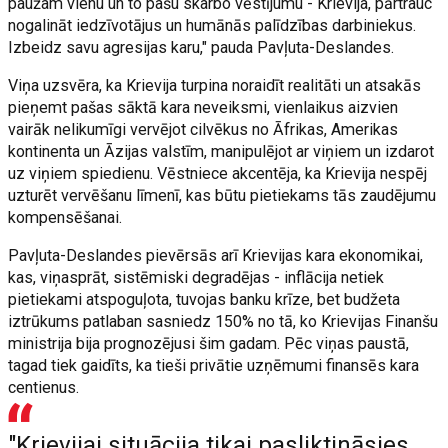
paužam vienu un to pašu skarbo vēstījumu - Krievija, pārtrauc
nogalināt iedzīvotājus un humānās palīdzības darbiniekus.
Izbeidz savu agresijas karu," pauda Pavļuta-Deslandes.
Viņa uzsvēra, ka Krievija turpina noraidīt realitāti un atsakās
pieņemt pašas sāktā kara neveiksmi, vienlaikus aizvien
vairāk nelikumīgi vervējot cilvēkus no Āfrikas, Amerikas
kontinenta un Āzijas valstīm, manipulējot ar viņiem un izdarot
uz viņiem spiedienu. Vēstniece akcentēja, ka Krievija nespēj
uzturēt vervēšanu līmenī, kas būtu pietiekams tās zaudējumu
kompensēšanai.
Pavļuta-Deslandes pievērsās arī Krievijas kara ekonomikai,
kas, viņasprāt, sistēmiski degradējas - inflācija netiek
pietiekami atspoguļota, tuvojas banku krīze, bet budžeta
iztrūkums patlaban sasniedz 150% no tā, ko Krievijas Finanšu
ministrija bija prognozējusi šim gadam. Pēc viņas paustā,
tagad tiek gaidīts, ka tieši privātie uzņēmumi finansēs kara
centienus.
"Krievijai situācija tikai pasliktināsies.