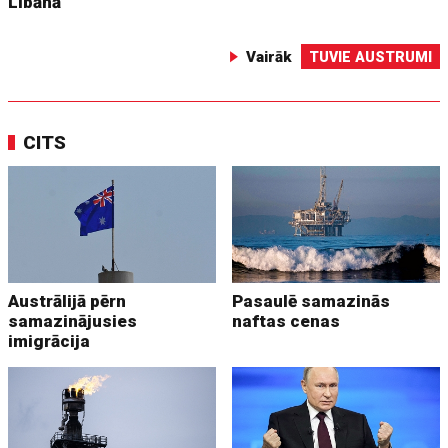
Libānā
Vairāk
TUVIE AUSTRUMI
CITS
Austrālijā pērn
Pasaulē samazinās
samazinājusies
naftas cenas
imigrācija