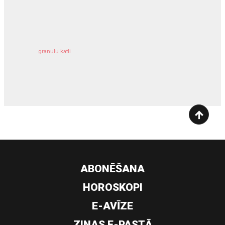
kravu apdrošināšana
granulu katli
siltumsūknis
ABONĒŠANA
HOROSKOPI
E-AVĪZE
ZIŅAS E-PASTĀ