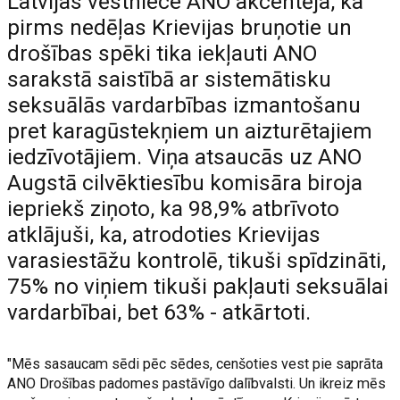
Latvijas vēstniece ANO akcentēja, ka
pirms nedēļas Krievijas bruņotie un
drošības spēki tika iekļauti ANO
sarakstā saistībā ar sistemātisku
seksuālās vardarbības izmantošanu
pret karagūstekņiem un aizturētajiem
iedzīvotājiem. Viņa atsaucās uz ANO
Augstā cilvēktiesību komisāra biroja
iepriekš ziņoto, ka 98,9% atbrīvoto
atklājuši, ka, atrodoties Krievijas
varasiestāžu kontrolē, tikuši spīdzināti,
75% no viņiem tikuši pakļauti seksuālai
vardarbībai, bet 63% - atkārtoti.
"Mēs sasaucam sēdi pēc sēdes, cenšoties vest pie saprāta
ANO Drošības padomes pastāvīgo dalībvalsti. Un ikreiz mēs