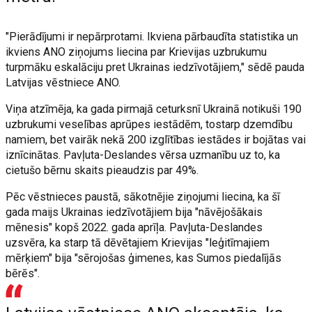
"Pierādījumi ir nepārprotami. Ikviena pārbaudīta statistika un
ikviens ANO ziņojums liecina par Krievijas uzbrukumu
turpmāku eskalāciju pret Ukrainas iedzīvotājiem," sēdē pauda
Latvijas vēstniece ANO.
Viņa atzīmēja, ka gada pirmajā ceturksnī Ukrainā notikuši 190
uzbrukumi veselības aprūpes iestādēm, tostarp dzemdību
namiem, bet vairāk nekā 200 izglītības iestādes ir bojātas vai
iznīcinātas. Pavļuta-Deslandes vērsa uzmanību uz to, ka
cietušo bērnu skaits pieaudzis par 49%.
Pēc vēstnieces paustā, sākotnējie ziņojumi liecina, ka šī
gada maijs Ukrainas iedzīvotājiem bija "nāvējošākais
mēnesis" kopš 2022. gada aprīļa. Pavļuta-Deslandes
uzsvēra, ka starp tā dēvētajiem Krievijas "leģitīmajiem
mērķiem" bija "sērojošas ģimenes, kas Sumos piedalījās
bērēs".