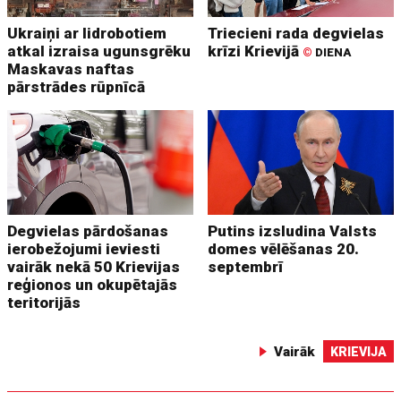
Ukraiņi ar lidrobotiem
Triecieni rada degvielas
atkal izraisa ugunsgrēku
krīzi Krievijā
©
DIENA
Maskavas naftas
pārstrādes rūpnīcā
Degvielas pārdošanas
Putins izsludina Valsts
ierobežojumi ieviesti
domes vēlēšanas 20.
vairāk nekā 50 Krievijas
septembrī
reģionos un okupētajās
teritorijās
Vairāk
KRIEVIJA