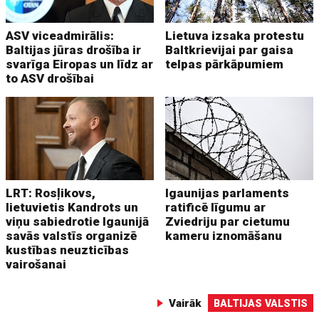
ASV viceadmirālis:
Lietuva izsaka protestu
Baltijas jūras drošība ir
Baltkrievijai par gaisa
svarīga Eiropas un līdz ar
telpas pārkāpumiem
to ASV drošībai
LRT: Rosļikovs,
Igaunijas parlaments
lietuvietis Kandrots un
ratificē līgumu ar
viņu sabiedrotie Igaunijā
Zviedriju par cietumu
savās valstīs organizē
kameru iznomāšanu
kustības neuzticības
vairošanai
Vairāk
BALTIJAS VALSTIS