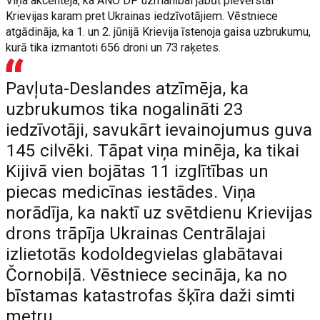
Viņa akcentēja, ka ANO DP uzmanībai jābūt pievērstai
Krievijas karam pret Ukrainas iedzīvotājiem. Vēstniece
atgādināja, ka 1. un 2. jūnijā Krievija īstenoja gaisa uzbrukumu,
kurā tika izmantoti 656 droni un 73 raķetes.
Pavļuta-Deslandes atzīmēja, ka
uzbrukumos tika nogalināti 23
iedzīvotāji, savukārt ievainojumus guva
145 cilvēki. Tāpat viņa minēja, ka tikai
Kijivā vien bojātas 11 izglītības un
piecas medicīnas iestādes. Viņa
norādīja, ka naktī uz svētdienu Krievijas
drons trāpīja Ukrainas Centrālajai
izlietotās kodoldegvielas glabātavai
Čornobiļā. Vēstniece secināja, ka no
bīstamas katastrofas šķīra daži simti
metru.