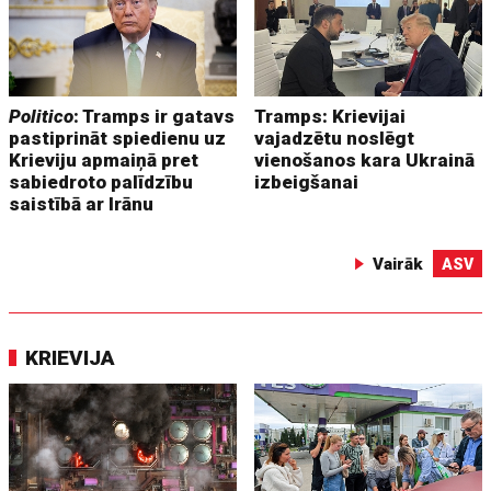
Politico
: Tramps ir gatavs
Tramps: Krievijai
pastiprināt spiedienu uz
vajadzētu noslēgt
Krieviju apmaiņā pret
vienošanos kara Ukrainā
sabiedroto palīdzību
izbeigšanai
saistībā ar Irānu
Vairāk
ASV
KRIEVIJA