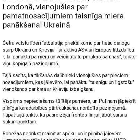
Londonā, vienojušies par
pamatnosacījumiem taisnīga miera
panākšanai Ukrainā.
Četru valstu līderi "atbalstīja priekšlikumu par tiešu dialogu
starp Ukrainu un Krieviju - ar aktīvu ASV un Eiropas līdzdalību
-, lai panāktu pamieru un veicinātu turpmākas sarunas", teikts
viņu kopīgajā paziņojumā.
Tajā sacīts, ka tikšanās dalībnieki vienojušies par pieciem
nosacījumiem, kas jāievēro, lai panāktu "taisnīgu un ilgstošu"
vienošanos par kara ar Krieviju izbeigšanu.
Vispirms nepieciešams tūlītējs pamiers, un Putinam jāpiekrīt
pilnīgai karadarbības pārtraukšanai, norādīts paziņojumā.
Tāpat tajā teikts, ka pašreizējai frontes līnijai jābūt sarunu
sākumpunktam.
Robežas nedrīkst mainīt ar spēku, un ir pilnībā jāievēro