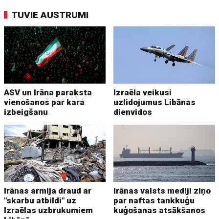
TUVIE AUSTRUMI
ASV un Irāna paraksta
Izraēla veikusi
vienošanos par kara
uzlidojumus Libānas
izbeigšanu
dienvidos
Irānas armija draud ar
Irānas valsts mediji ziņo
"skarbu atbildi" uz
par naftas tankkuģu
Izraēlas uzbrukumiem
kuģošanas atsākšanos