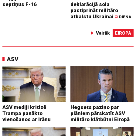
septiņus F-16
deklarācijā sola
pastiprināt militāro
atbalstu Ukrainai
©
DIENA
Vairāk
EIROPA
ASV
ASV mediji kritizē
Hegsets paziņo par
Trampa panākto
plāniem pārskatīt ASV
vienošanos ar Irānu
militāro klātbūtni Eiropā