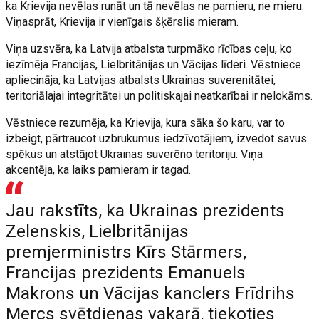
ka Krievija nevēlas runāt un tā nevēlas ne pamieru, ne mieru.
Viņasprāt, Krievija ir vienīgais šķērslis mieram.
Viņa uzsvēra, ka Latvija atbalsta turpmāko rīcības ceļu, ko
iezīmēja Francijas, Lielbritānijas un Vācijas līderi. Vēstniece
apliecināja, ka Latvijas atbalsts Ukrainas suverenitātei,
teritoriālajai integritātei un politiskajai neatkarībai ir nelokāms.
Vēstniece rezumēja, ka Krievija, kura sāka šo karu, var to
izbeigt, pārtraucot uzbrukumus iedzīvotājiem, izvedot savus
spēkus un atstājot Ukrainas suverēno teritoriju. Viņa
akcentēja, ka laiks pamieram ir tagad.
Jau rakstīts, ka Ukrainas prezidents
Zelenskis, Lielbritānijas
premjerministrs Kīrs Stārmers,
Francijas prezidents Emanuels
Makrons un Vācijas kanclers Frīdrihs
Mercs svētdienas vakarā, tiekoties