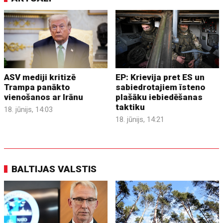
ASV mediji kritizē
EP: Krievija pret ES un
Trampa panākto
sabiedrotajiem īsteno
vienošanos ar Irānu
plašāku iebiedēšanas
taktiku
18. jūnijs, 14:03
18. jūnijs, 14:21
BALTIJAS VALSTIS