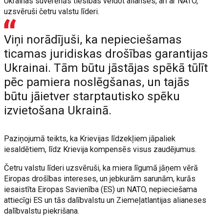
Ukrainas suverēnās tiesības veidot alianses, arī ar NATO,
uzsvēruši četru valstu līderi.
Viņi norādījuši, ka nepieciešamas
ticamas juridiskas drošības garantijas
Ukrainai. Tām būtu jāstājas spēkā tūlīt
pēc pamiera noslēgšanas, un tajās
būtu jāietver starptautisko spēku
izvietošana Ukrainā.
Paziņojumā teikts, ka Krievijas līdzekļiem jāpaliek
iesaldētiem, līdz Krievija kompensēs visus zaudējumus.
Četru valstu līderi uzsvēruši, ka miera līgumā jāņem vērā
Eiropas drošības intereses, un jebkurām sarunām, kurās
iesaistīta Eiropas Savienība (ES) un NATO, nepieciešama
attiecīgi ES un tās dalībvalstu un Ziemeļatlantijas alianeses
dalībvalstu piekrišana.