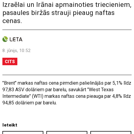
Izraēlai un Irānai apmainoties triecieniem,
pasaules biržās strauji pieaug naftas
cenas.
8. jūnijs, 10:52
CITS
"Brent" markas naftas cena pirmdien palielinājās par 5,1% līdz
97,83 ASV dolāriem par barelu, savukārt "West Texas
Intermediate" (WTI) markas naftas cena pieauga par 4,8% līdz
94,85 dolāriem par barelu.
Ieteikt