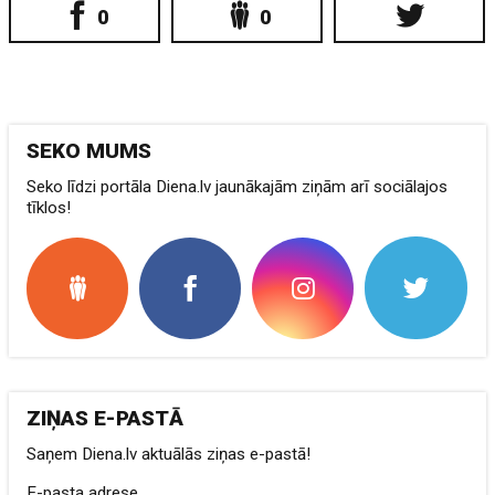
0
0
SEKO MUMS
Seko līdzi portāla Diena.lv jaunākajām ziņām arī sociālajos
tīklos!
ZIŅAS E-PASTĀ
Saņem Diena.lv aktuālās ziņas e-pastā!
E-pasta adrese