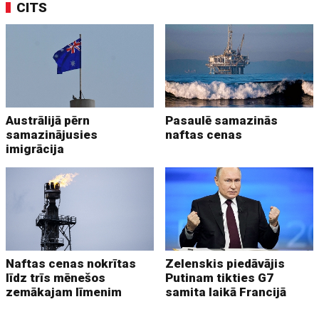
CITS
Austrālijā pērn
Pasaulē samazinās
samazinājusies
naftas cenas
imigrācija
Naftas cenas nokrītas
Zelenskis piedāvājis
līdz trīs mēnešos
Putinam tikties G7
zemākajam līmenim
samita laikā Francijā