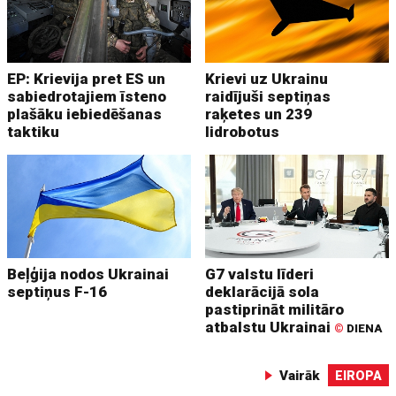
EP: Krievija pret ES un
Krievi uz Ukrainu
sabiedrotajiem īsteno
raidījuši septiņas
plašāku iebiedēšanas
raķetes un 239
taktiku
lidrobotus
Beļģija nodos Ukrainai
G7 valstu līderi
septiņus F-16
deklarācijā sola
pastiprināt militāro
atbalstu Ukrainai
©
DIENA
Vairāk
EIROPA