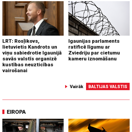
LRT: Rosļikovs,
Igaunijas parlaments
lietuvietis Kandrots un
ratificē līgumu ar
viņu sabiedrotie Igaunijā
Zviedriju par cietumu
savās valstīs organizē
kameru iznomāšanu
kustības neuzticības
vairošanai
Vairāk
BALTIJAS VALSTIS
EIROPA