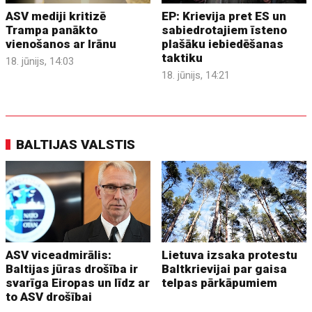
ASV mediji kritizē
EP: Krievija pret ES un
Trampa panākto
sabiedrotajiem īsteno
vienošanos ar Irānu
plašāku iebiedēšanas
taktiku
18. jūnijs, 14:03
18. jūnijs, 14:21
BALTIJAS VALSTIS
ASV viceadmirālis:
Lietuva izsaka protestu
Baltijas jūras drošība ir
Baltkrievijai par gaisa
svarīga Eiropas un līdz ar
telpas pārkāpumiem
to ASV drošībai