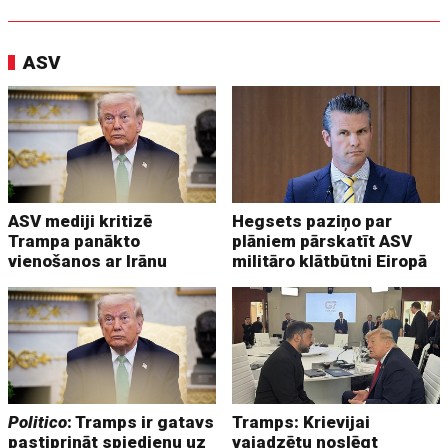
ASV
ASV mediji kritizē
Hegsets paziņo par
Trampa panākto
plāniem pārskatīt ASV
vienošanos ar Irānu
militāro klātbūtni Eiropā
Politico
: Tramps ir gatavs
Tramps: Krievijai
pastiprināt spiedienu uz
vajadzētu noslēgt