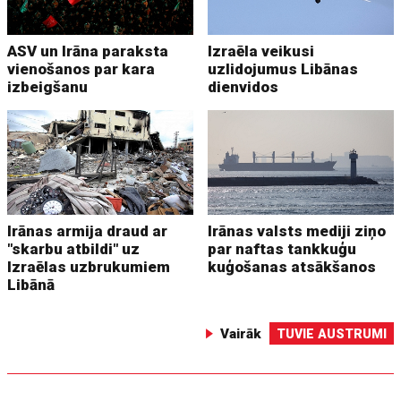
ASV un Irāna paraksta
Izraēla veikusi
vienošanos par kara
uzlidojumus Libānas
izbeigšanu
dienvidos
Irānas armija draud ar
Irānas valsts mediji ziņo
"skarbu atbildi" uz
par naftas tankkuģu
Izraēlas uzbrukumiem
kuģošanas atsākšanos
Libānā
Vairāk
TUVIE AUSTRUMI