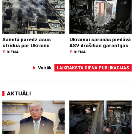
Samitā paredz asus
Ukrainai sarunās piedāvā
strīdus par Ukrainu
ASV drošības garantijas
©
DIENA
©
DIENA
Vairāk
LAIKRAKSTA DIENA PUBLIKĀCIJAS
AKTUĀLI