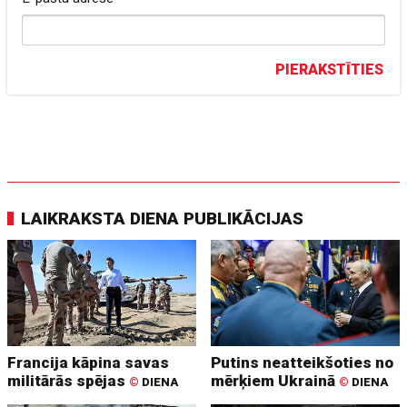
PIERAKSTĪTIES
LAIKRAKSTA DIENA PUBLIKĀCIJAS
Francija kāpina savas
Putins neatteikšoties no
militārās spējas
mērķiem Ukrainā
©
DIENA
©
DIENA