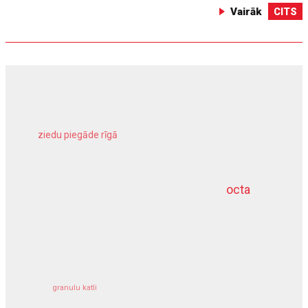
Vairāk
CITS
ziedu piegāde rīgā
meliorācijas darbi
octa
dziļurbums
kravu apdrošināšana
granulu katli
siltumsūknis