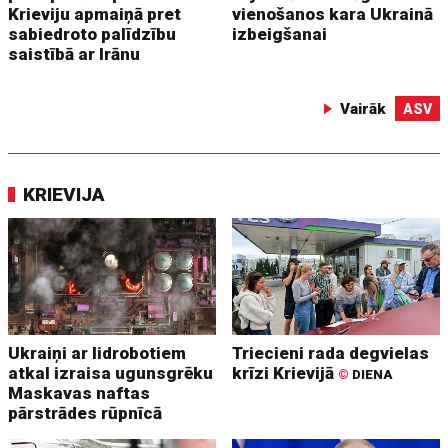
Krieviju apmaiņā pret
vienošanos kara Ukrainā
sabiedroto palīdzību
izbeigšanai
saistībā ar Irānu
Vairāk
ASV
KRIEVIJA
Ukraiņi ar lidrobotiem
Triecieni rada degvielas
atkal izraisa ugunsgrēku
krīzi Krievijā
©
DIENA
Maskavas naftas
pārstrādes rūpnīcā