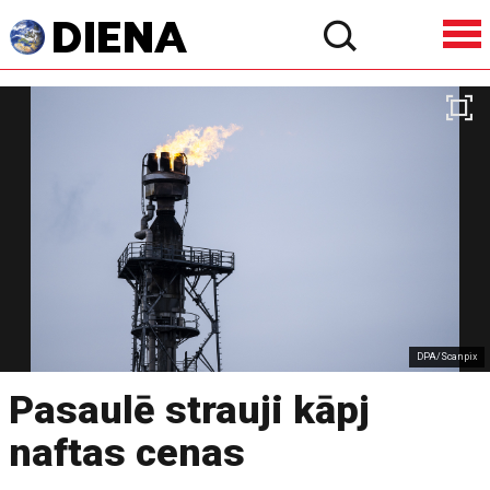
DPA/Scanpix
Pasaulē strauji kāpj
naftas cenas