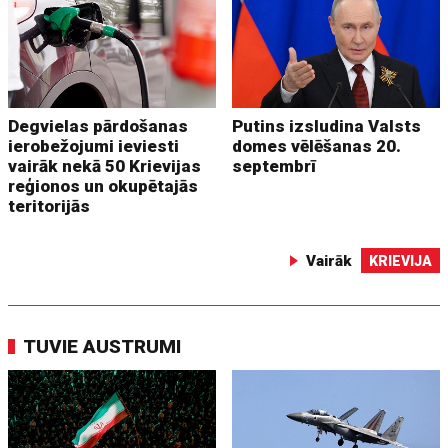
Degvielas pārdošanas
Putins izsludina Valsts
ierobežojumi ieviesti
domes vēlēšanas 20.
vairāk nekā 50 Krievijas
septembrī
reģionos un okupētajās
teritorijās
Vairāk
KRIEVIJA
TUVIE AUSTRUMI