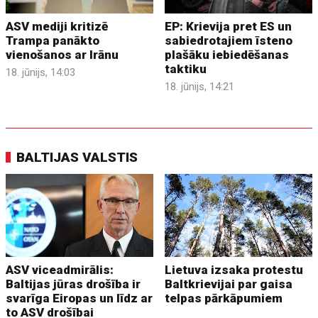
ASV mediji kritizē
EP: Krievija pret ES un
Trampa panākto
sabiedrotajiem īsteno
vienošanos ar Irānu
plašāku iebiedēšanas
taktiku
18. jūnijs, 14:03
18. jūnijs, 14:21
BALTIJAS VALSTIS
ASV viceadmirālis:
Lietuva izsaka protestu
Baltijas jūras drošība ir
Baltkrievijai par gaisa
svarīga Eiropas un līdz ar
telpas pārkāpumiem
to ASV drošībai