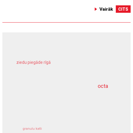
Vairāk
CITS
ziedu piegāde rīgā
meliorācijas darbi
octa
dziļurbums
kravu apdrošināšana
granulu katli