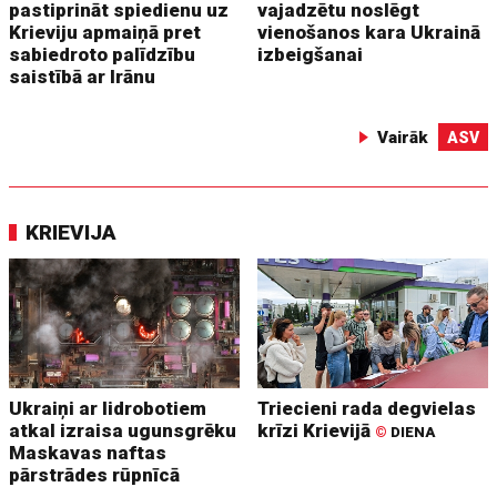
pastiprināt spiedienu uz
vajadzētu noslēgt
Krieviju apmaiņā pret
vienošanos kara Ukrainā
sabiedroto palīdzību
izbeigšanai
saistībā ar Irānu
Vairāk
ASV
KRIEVIJA
Ukraiņi ar lidrobotiem
Triecieni rada degvielas
atkal izraisa ugunsgrēku
krīzi Krievijā
©
DIENA
Maskavas naftas
pārstrādes rūpnīcā