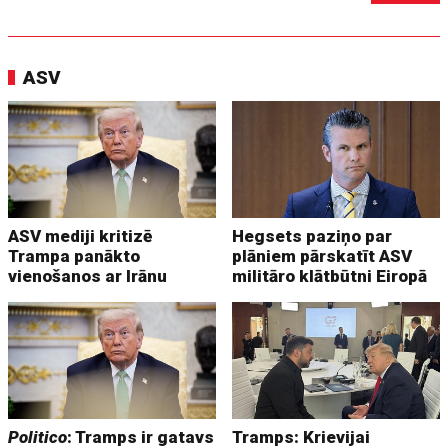
ASV
ASV mediji kritizē
Hegsets paziņo par
Trampa panākto
plāniem pārskatīt ASV
vienošanos ar Irānu
militāro klātbūtni Eiropā
Politico
: Tramps ir gatavs
Tramps: Krievijai