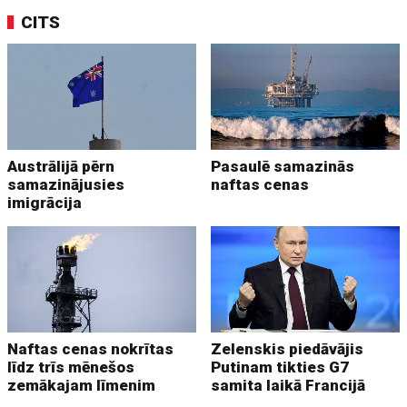
CITS
Austrālijā pērn
Pasaulē samazinās
samazinājusies
naftas cenas
imigrācija
Naftas cenas nokrītas
Zelenskis piedāvājis
līdz trīs mēnešos
Putinam tikties G7
zemākajam līmenim
samita laikā Francijā