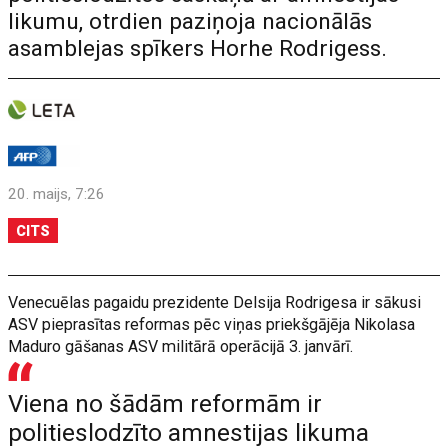
likumu, otrdien paziņoja nacionālās
asamblejas spīkers Horhe Rodrigess.
20. maijs, 7:26
CITS
Venecuēlas pagaidu prezidente Delsija Rodrigesa ir sākusi
ASV pieprasītas reformas pēc viņas priekšgājēja Nikolasa
Maduro gāšanas ASV militārā operācijā 3. janvārī.
Viena no šādām reformām ir
politieslodzīto amnestijas likuma