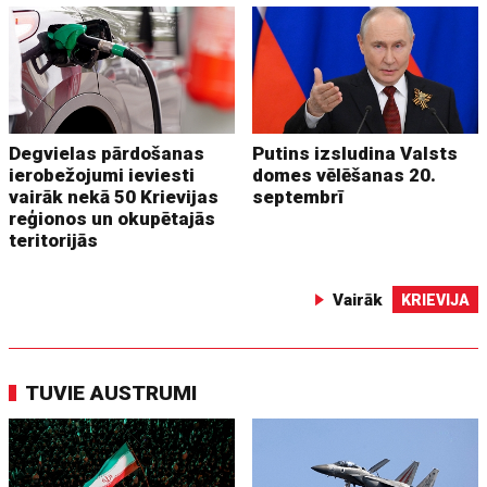
Degvielas pārdošanas
Putins izsludina Valsts
ierobežojumi ieviesti
domes vēlēšanas 20.
vairāk nekā 50 Krievijas
septembrī
reģionos un okupētajās
teritorijās
Vairāk
KRIEVIJA
TUVIE AUSTRUMI