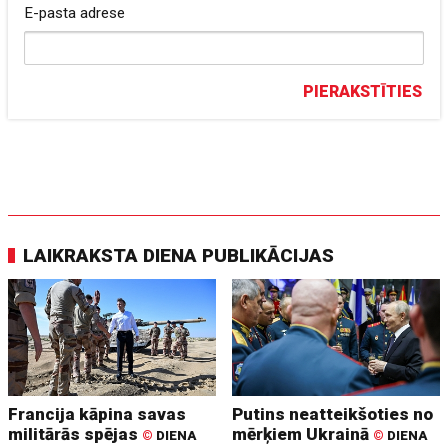
E-pasta adrese
PIERAKSTĪTIES
LAIKRAKSTA DIENA PUBLIKĀCIJAS
Francija kāpina savas
Putins neatteikšoties no
militārās spējas
mērķiem Ukrainā
©
DIENA
©
DIENA