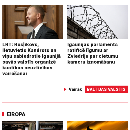
LRT: Rosļikovs,
Igaunijas parlaments
lietuvietis Kandrots un
ratificē līgumu ar
viņu sabiedrotie Igaunijā
Zviedriju par cietumu
savās valstīs organizē
kameru iznomāšanu
kustības neuzticības
vairošanai
Vairāk
BALTIJAS VALSTIS
EIROPA