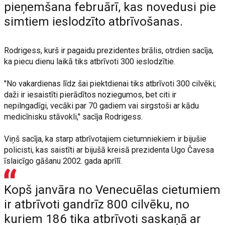
pieņemšana februārī, kas novedusi pie
simtiem ieslodzīto atbrīvošanas.
Rodrigess, kurš ir pagaidu prezidentes brālis, otrdien sacīja,
ka piecu dienu laikā tiks atbrīvoti 300 ieslodzītie.
"No vakardienas līdz šai piektdienai tiks atbrīvoti 300 cilvēki;
daži ir iesaistīti pierādītos noziegumos, bet citi ir
nepilngadīgi, vecāki par 70 gadiem vai sirgstoši ar kādu
medicīnisku stāvokli," sacīja Rodrigess.
Viņš sacīja, ka starp atbrīvotajiem cietumniekiem ir bijušie
policisti, kas saistīti ar bijušā kreisā prezidenta Ugo Čavesa
īslaicīgo gāšanu 2002. gada aprīlī.
Kopš janvāra no Venecuēlas cietumiem
ir atbrīvoti gandrīz 800 cilvēku, no
kuriem 186 tika atbrīvoti saskaņā ar