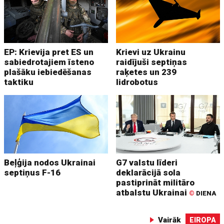
EP: Krievija pret ES un
Krievi uz Ukrainu
sabiedrotajiem īsteno
raidījuši septiņas
plašāku iebiedēšanas
raķetes un 239
taktiku
lidrobotus
Beļģija nodos Ukrainai
G7 valstu līderi
septiņus F-16
deklarācijā sola
pastiprināt militāro
atbalstu Ukrainai
©
DIENA
Vairāk
EIROPA