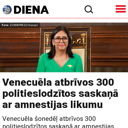
Foto
: ZUMAPRESS/Scanpix
Venecuēla atbrīvos 300
politieslodzītos saskaņā
ar amnestijas likumu
Venecuēla šonedēļ atbrīvos 300
politieslodzītos saskaņā ar amnestijas