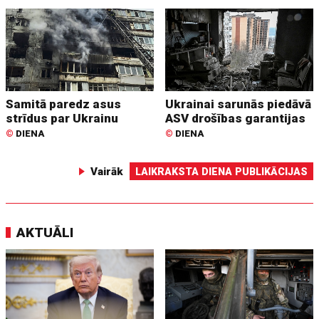
Samitā paredz asus
Ukrainai sarunās piedāvā
strīdus par Ukrainu
ASV drošības garantijas
©
DIENA
©
DIENA
Vairāk
LAIKRAKSTA DIENA PUBLIKĀCIJAS
AKTUĀLI