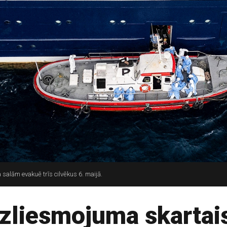
salām evakuē trīs cilvēkus 6. maijā.
zliesmojuma skartais