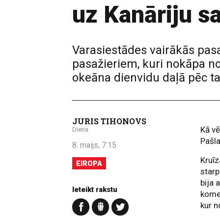
uz Kanāriju s
Varasiestādes vairākās pasa
pasažieriem, kuri nokāpa no 
okeāna dienvidu daļā pēc t
JURIS TIHONOVS
Kā vē
Diena
Pašla
8. maijs, 7:15
Kruīz
EIROPA
starp
bija 
Ieteikt rakstu
komer
kur n