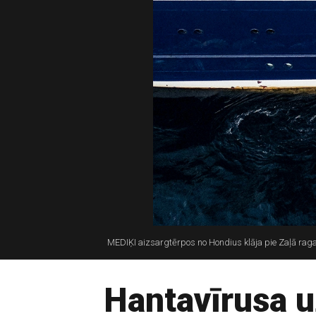
MEDIĶI aizsargtērpos no Hondius klāja pie Zaļā raga 
Hantavīrusa u