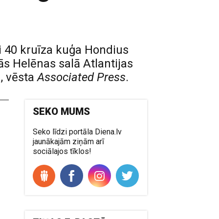
i 40 kruīza kuģa Hondius
ās Helēnas salā Atlantijas
, vēsta
Associated Press
.
SEKO MUMS
Seko līdzi portāla Diena.lv
jaunākajām ziņām arī
sociālajos tīklos!