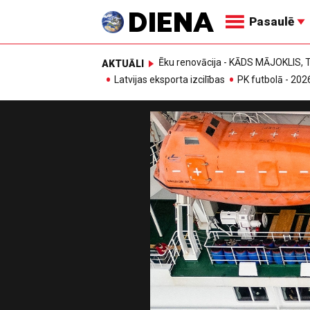
Pasaulē
Ēku renovācija - KĀDS MĀJOKLIS
AKTUĀLI
Latvijas eksporta izcilības
PK futbolā - 202