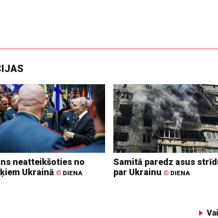
CIJAS
ins neatteikšoties no
Samitā paredz asus strī
ķiem Ukrainā
par Ukrainu
©
DIENA
©
DIENA
Va