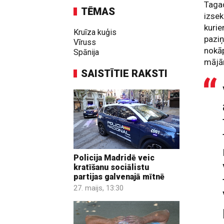
Tagad
TĒMAS
izsek
kurie
Kruīza kuģis
paziņ
Vīruss
nokāp
Spānija
mājām
SAISTĪTIE RAKSTI
Policija Madridē veic
kratīšanu sociālistu
partijas galvenajā mītnē
27. maijs, 13:30