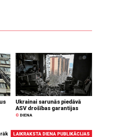
dus
Ukrainai sarunās piedāvā
ASV drošības garantijas
©
DIENA
irāk
LAIKRAKSTA DIENA PUBLIKĀCIJAS