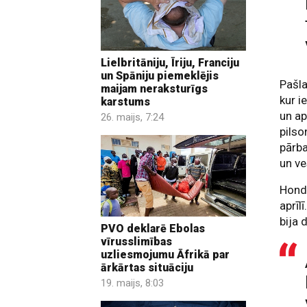
Lielbritāniju, Īriju, Franciju
un Spāniju piemeklējis
Pašla
maijam neraksturīgs
kur i
karstums
un ap
26. maijs, 7:24
pilso
pārba
un ve
Hondi
aprīl
bija 
PVO deklarē Ebolas
vīrusslimības
uzliesmojumu Āfrikā par
ārkārtas situāciju
19. maijs, 8:03