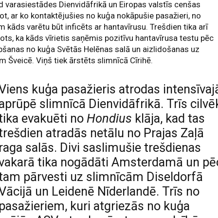
 varasiestādes Dienvidāfrikā un Eiropas valstīs cenšas
ot, ar ko kontaktējušies no kuģa nokāpušie pasažieri, no
m kāds varētu būt inficēts ar hantavīrusu. Trešdien tika arī
ots, ka kāds vīrietis saņēmis pozitīvu hantavīrusa testu pēc
šanas no kuģa Svētās Helēnas salā un aizlidošanas uz
 Šveicē. Viņš tiek ārstēts slimnīcā Cīrihē.
Viens kuģa pasažieris atrodas intensīvaj
aprūpē slimnīcā Dienvidāfrikā. Trīs cilvē
tika evakuēti no
Hondius
klāja, kad tas
trešdien atradās netālu no Prajas Zaļā
raga salās. Divi saslimušie trešdienas
vakarā tika nogādāti Amsterdamā un pē
tam pārvesti uz slimnīcām Diseldorfā
Vācijā un Leidenē Nīderlandē. Trīs no
pasažieriem, kuri atgriezās no kuģa