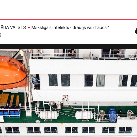
, TĀDA VALSTS
Mākslīgais intelekts - draugs vai drauds?
6