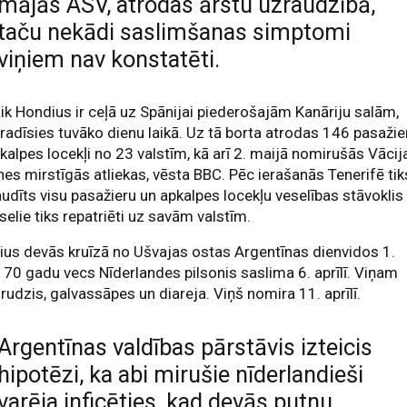
mājās ASV, atrodas ārstu uzraudzībā,
taču nekādi saslimšanas simptomi
viņiem nav konstatēti.
ik Hondius ir ceļā uz Spānijai piederošajām Kanāriju salām,
eradīsies tuvāko dienu laikā. Uz tā borta atrodas 146 pasažie
kalpes locekļi no 23 valstīm, kā arī 2. maijā nomirušās Vācij
nes mirstīgās atliekas, vēsta BBC. Pēc ierašanās Tenerifē tik
udīts visu pasažieru un apkalpes locekļu veselības stāvoklis
selie tiks repatriēti uz savām valstīm.
us devās kruīzā no Ušvajas ostas Argentīnas dienvidos 1.
ī. 70 gadu vecs Nīderlandes pilsonis saslima 6. aprīlī. Viņam
drudzis, galvassāpes un diareja. Viņš nomira 11. aprīlī.
Argentīnas valdības pārstāvis izteicis
hipotēzi, ka abi mirušie nīderlandieši
varēja inficēties, kad devās putnu