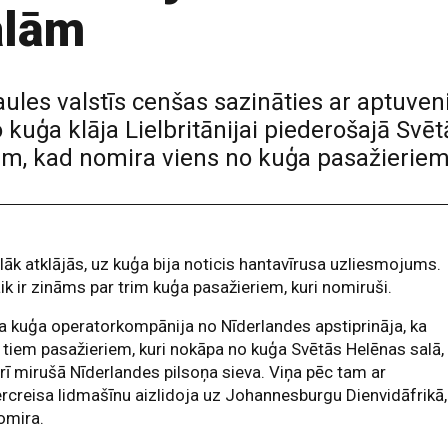
alām
ules valstīs cenšas sazināties ar aptuven
kuģa klāja Lielbritānijai piederošajā Svēt
am, kad nomira viens no kuģa pasažieriem
lāk atklājās, uz kuģa bija noticis hantavīrusa uzliesmojums.
ik ir zināms par trim kuģa pasažieriem, kuri nomiruši.
a kuģa operatorkompānija no Nīderlandes apstiprināja, ka
 tiem pasažieriem, kuri nokāpa no kuģa Svētās Helēnas salā,
arī mirušā Nīderlandes pilsoņa sieva. Viņa pēc tam ar
creisa lidmašīnu aizlidoja uz Johannesburgu Dienvidāfrikā,
omira.