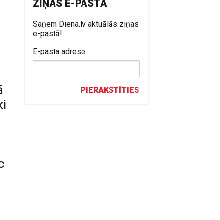
ZIŅAS E-PASTĀ
Saņem Diena.lv aktuālās ziņas
e-pastā!
E-pasta adrese
ā
PIERAKSTĪTIES
ki
c