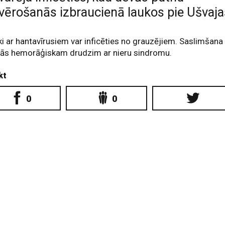
vērošanās izbraucienā laukos pie Ušvaja
ki ar hantavīrusiem var inficēties no grauzējiem. Saslimšana
inās hemorāģiskam drudzim ar nieru sindromu.
kt
0
0