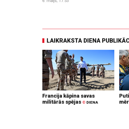
6. maijs, 17:53
LAIKRAKSTA DIENA PUBLIKĀ
Francija kāpina savas
Put
militārās spējas
mēr
©
DIENA