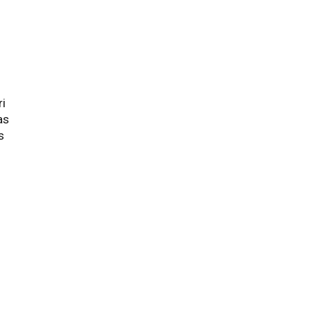
ri
as
s