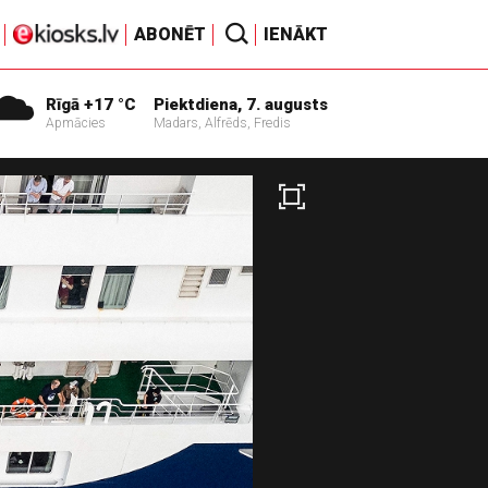
ABONĒT
IENĀKT
Rīgā +17 °C
Piektdiena, 7. augusts
Apmācies
Madars, Alfrēds, Fredis