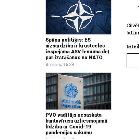
Cilvē
līdz
Spāņu politiķis: ES
aizsardzība ir krustcelēs
Ietei
iespējamā ASV lēmuma dēļ
par izstāšanos no NATO
8. maijs, 16:34
PVO vadītājs nesaskata
hantavīrusa uzliesmojumā
līdzību ar Covid-19
pandēmijas sākumu