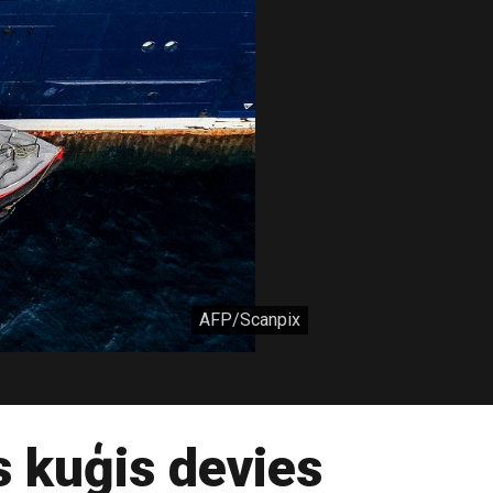
AFP/Scanpix
 kuģis devies