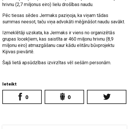
hrivnu (2,7 miljonus eiro) lielu drošības naudu.
Pēc tiesas sēdes Jermaks paziņoja, ka viņam tādas
summas neesot, taču viņa advokāti mēģināšot naudu savākt.
Izmeklētāji uzskata, ka Jermaks ir viens no organizētās
grupas locekļiem, kas saistīta ar 460 miljonu hrivnu (8,9
miljonu eiro) atmazgāšanu caur kādu elitāru būvprojektu
Kijivas pievārtē.
Šajā lietā apsūdzības izvirzītas vēl sešām personām.
Ieteikt
0
0