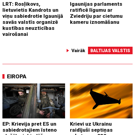
LRT: Rosļikovs,
Igaunijas parlaments
lietuvietis Kandrots un
ratificē līgumu ar
viņu sabiedrotie Igaunijā
Zviedriju par cietumu
savās valstīs organizē
kameru iznomāšanu
kustības neuzticības
vairošanai
Vairāk
BALTIJAS VALSTIS
EIROPA
EP: Krievija pret ES un
Krievi uz Ukrainu
sabiedrotajiem īsteno
raidījuši septiņas