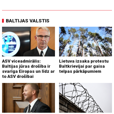
BALTIJAS VALSTIS
ASV viceadmirālis:
Lietuva izsaka protestu
Baltijas jūras drošība ir
Baltkrievijai par gaisa
svarīga Eiropas un līdz ar
telpas pārkāpumiem
to ASV drošībai