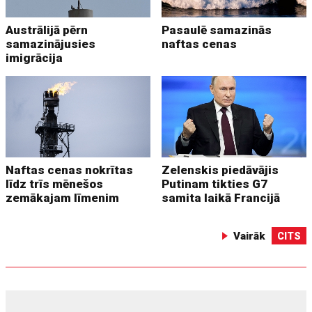
Austrālijā pērn
Pasaulē samazinās
samazinājusies
naftas cenas
imigrācija
Naftas cenas nokrītas
Zelenskis piedāvājis
līdz trīs mēnešos
Putinam tikties G7
zemākajam līmenim
samita laikā Francijā
Vairāk
CITS