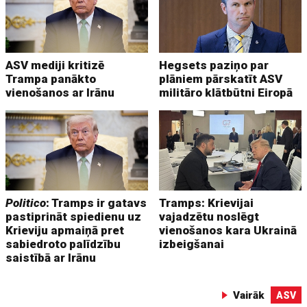
ASV mediji kritizē
Hegsets paziņo par
Trampa panākto
plāniem pārskatīt ASV
vienošanos ar Irānu
militāro klātbūtni Eiropā
Politico
: Tramps ir gatavs
Tramps: Krievijai
pastiprināt spiedienu uz
vajadzētu noslēgt
Krieviju apmaiņā pret
vienošanos kara Ukrainā
sabiedroto palīdzību
izbeigšanai
saistībā ar Irānu
Vairāk
ASV