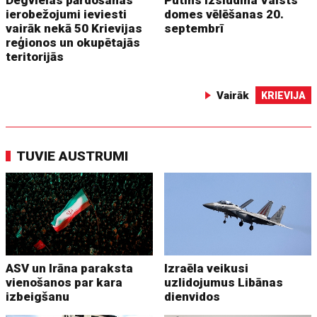
ierobežojumi ieviesti
domes vēlēšanas 20.
vairāk nekā 50 Krievijas
septembrī
reģionos un okupētajās
teritorijās
Vairāk
KRIEVIJA
TUVIE AUSTRUMI
ASV un Irāna paraksta
Izraēla veikusi
vienošanos par kara
uzlidojumus Libānas
izbeigšanu
dienvidos