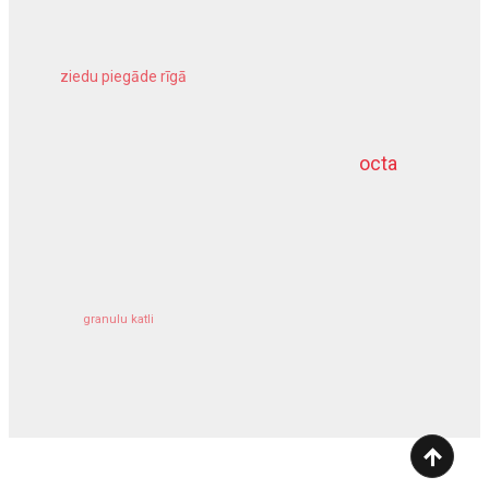
ziedu piegāde rīgā
meliorācijas darbi
octa
dziļurbums
kravu apdrošināšana
granulu katli
siltumsūknis