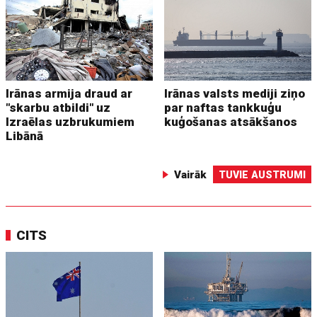
Irānas armija draud ar
Irānas valsts mediji ziņo
"skarbu atbildi" uz
par naftas tankkuģu
Izraēlas uzbrukumiem
kuģošanas atsākšanos
Libānā
Vairāk
TUVIE AUSTRUMI
CITS