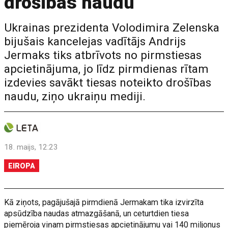
drošības naudu
Ukrainas prezidenta Volodimira Zelenska
bijušais kancelejas vadītājs Andrijs
Jermaks tiks atbrīvots no pirmstiesas
apcietinājuma, jo līdz pirmdienas rītam
izdevies savākt tiesas noteikto drošības
naudu, ziņo ukraiņu mediji.
18. maijs, 12:23
EIROPA
Kā ziņots, pagājušajā pirmdienā Jermakam tika izvirzīta
apsūdzība naudas atmazgāšanā, un ceturtdien tiesa
piemēroja viņam pirmstiesas apcietinājumu vai 140 miljonus