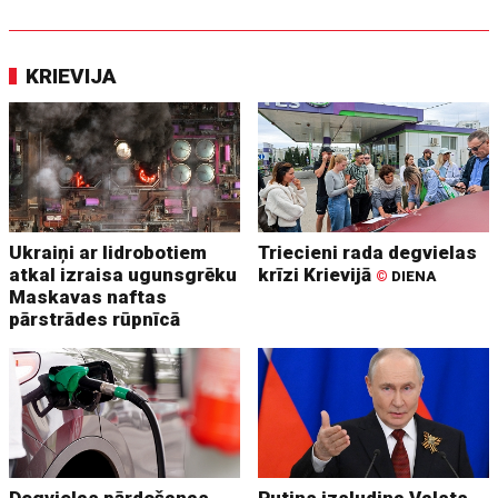
KRIEVIJA
Ukraiņi ar lidrobotiem
Triecieni rada degvielas
atkal izraisa ugunsgrēku
krīzi Krievijā
©
DIENA
Maskavas naftas
pārstrādes rūpnīcā
Degvielas pārdošanas
Putins izsludina Valsts