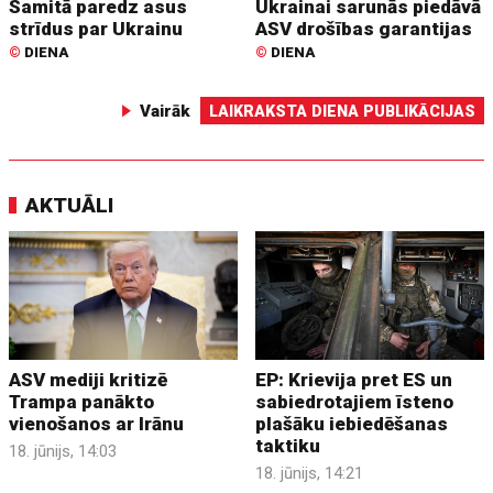
Samitā paredz asus
Ukrainai sarunās piedāvā
strīdus par Ukrainu
ASV drošības garantijas
©
DIENA
©
DIENA
Vairāk
LAIKRAKSTA DIENA PUBLIKĀCIJAS
AKTUĀLI
ASV mediji kritizē
EP: Krievija pret ES un
Trampa panākto
sabiedrotajiem īsteno
vienošanos ar Irānu
plašāku iebiedēšanas
taktiku
18. jūnijs, 14:03
18. jūnijs, 14:21