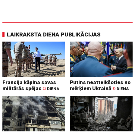
LAIKRAKSTA DIENA PUBLIKĀCIJAS
Francija kāpina savas
Putins neatteikšoties no
militārās spējas
mērķiem Ukrainā
©
DIENA
©
DIENA