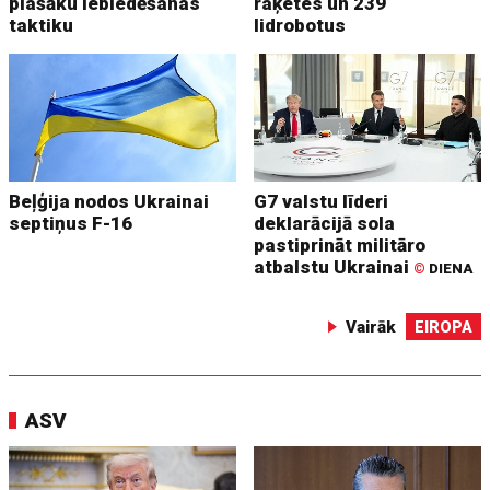
plašāku iebiedēšanas
raķetes un 239
taktiku
lidrobotus
Beļģija nodos Ukrainai
G7 valstu līderi
septiņus F-16
deklarācijā sola
pastiprināt militāro
atbalstu Ukrainai
©
DIENA
Vairāk
EIROPA
ASV