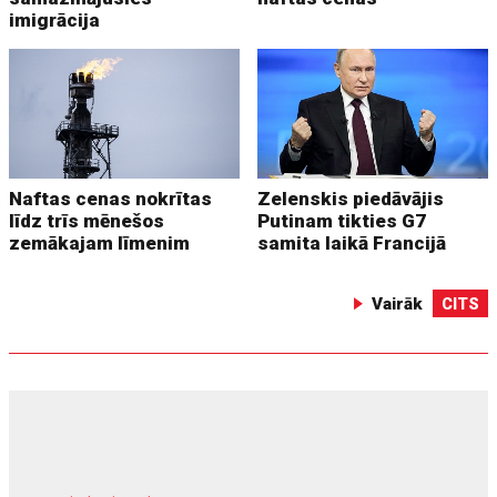
imigrācija
Naftas cenas nokrītas
Zelenskis piedāvājis
līdz trīs mēnešos
Putinam tikties G7
zemākajam līmenim
samita laikā Francijā
Vairāk
CITS