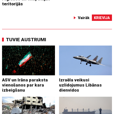
teritorijās
Vairāk
KRIEVIJA
TUVIE AUSTRUMI
ASV un Irāna paraksta
Izraēla veikusi
vienošanos par kara
uzlidojumus Libānas
izbeigšanu
dienvidos