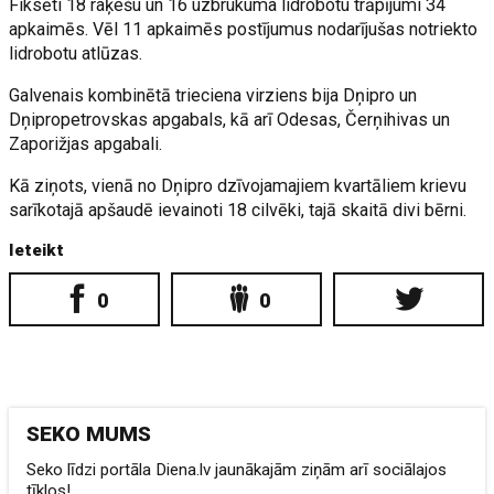
Fiksēti 18 raķešu un 16 uzbrukuma lidrobotu trāpījumi 34
apkaimēs. Vēl 11 apkaimēs postījumus nodarījušas notriekto
lidrobotu atlūzas.
Galvenais kombinētā trieciena virziens bija Dņipro un
Dņipropetrovskas apgabals, kā arī Odesas, Čerņihivas un
Zaporižjas apgabali.
Kā ziņots, vienā no Dņipro dzīvojamajiem kvartāliem krievu
sarīkotajā apšaudē ievainoti 18 cilvēki, tajā skaitā divi bērni.
Ieteikt
0
0
SEKO MUMS
Seko līdzi portāla Diena.lv jaunākajām ziņām arī sociālajos
tīklos!