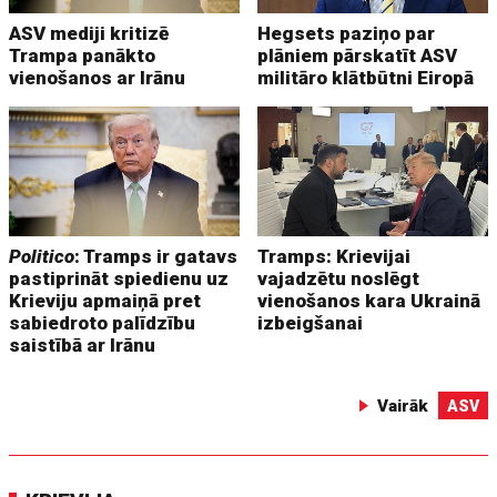
ASV mediji kritizē
Hegsets paziņo par
Trampa panākto
plāniem pārskatīt ASV
vienošanos ar Irānu
militāro klātbūtni Eiropā
Politico
: Tramps ir gatavs
Tramps: Krievijai
pastiprināt spiedienu uz
vajadzētu noslēgt
Krieviju apmaiņā pret
vienošanos kara Ukrainā
sabiedroto palīdzību
izbeigšanai
saistībā ar Irānu
Vairāk
ASV