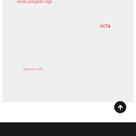
ziedu piegāde rīgā
meliorācijas darbi
octa
dziļurbums
kravu apdrošināšana
granulu katli
siltumsūknis