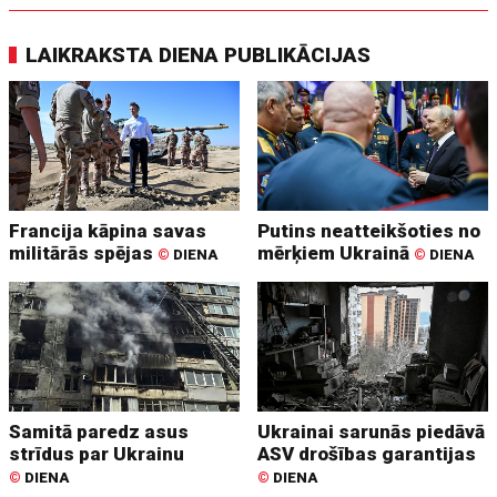
LAIKRAKSTA DIENA PUBLIKĀCIJAS
Francija kāpina savas
Putins neatteikšoties no
militārās spējas
mērķiem Ukrainā
©
DIENA
©
DIENA
Samitā paredz asus
Ukrainai sarunās piedāvā
strīdus par Ukrainu
ASV drošības garantijas
©
DIENA
©
DIENA