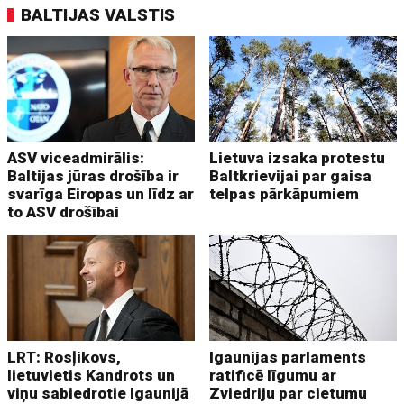
BALTIJAS VALSTIS
ASV viceadmirālis:
Lietuva izsaka protestu
Baltijas jūras drošība ir
Baltkrievijai par gaisa
svarīga Eiropas un līdz ar
telpas pārkāpumiem
to ASV drošībai
LRT: Rosļikovs,
Igaunijas parlaments
lietuvietis Kandrots un
ratificē līgumu ar
viņu sabiedrotie Igaunijā
Zviedriju par cietumu