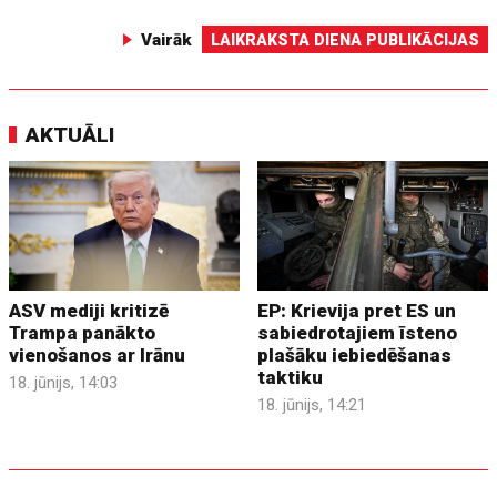
Vairāk
LAIKRAKSTA DIENA PUBLIKĀCIJAS
AKTUĀLI
ASV mediji kritizē
EP: Krievija pret ES un
Trampa panākto
sabiedrotajiem īsteno
vienošanos ar Irānu
plašāku iebiedēšanas
taktiku
18. jūnijs, 14:03
18. jūnijs, 14:21