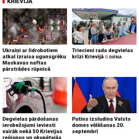
KRIEVIJA
Ukraiņi ar lidrobotiem
Triecieni rada degvielas
atkal izraisa ugunsgrēku
krīzi Krievijā
©
DIENA
Maskavas naftas
pārstrādes rūpnīcā
Degvielas pārdošanas
Putins izsludina Valsts
ierobežojumi ieviesti
domes vēlēšanas 20.
vairāk nekā 50 Krievijas
septembrī
reģionos un okupētajās