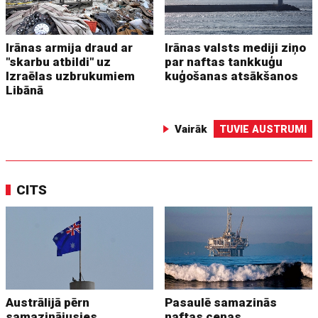
Irānas armija draud ar
Irānas valsts mediji ziņo
"skarbu atbildi" uz
par naftas tankkuģu
Izraēlas uzbrukumiem
kuģošanas atsākšanos
Libānā
Vairāk
TUVIE AUSTRUMI
CITS
Austrālijā pērn
Pasaulē samazinās
samazinājusies
naftas cenas