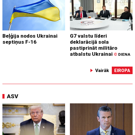
Beļģija nodos Ukrainai
G7 valstu līderi
septiņus F-16
deklarācijā sola
pastiprināt militāro
atbalstu Ukrainai
©
DIENA
Vairāk
EIROPA
ASV