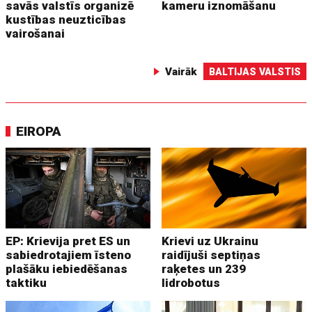
savās valstīs organizē
kameru iznomāšanu
kustības neuzticības
vairošanai
Vairāk
BALTIJAS VALSTIS
EIROPA
EP: Krievija pret ES un
Krievi uz Ukrainu
sabiedrotajiem īsteno
raidījuši septiņas
plašāku iebiedēšanas
raķetes un 239
taktiku
lidrobotus