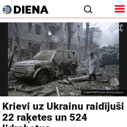
ZUMAPRESS.com, Nicolas Cleuet
Krievi uz Ukrainu raidījuši
22 raķetes un 524