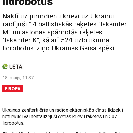
lidrobotus
Naktī uz pirmdienu krievi uz Ukrainu
raidījuši 14 ballistiskās raķetes "Iskander
M" un astoņas spārnotās raķetes
"Iskander K", kā arī 524 uzbrukuma
lidrobotus, ziņo Ukrainas Gaisa spēki.
18. maijs, 11:37
EIROPA
Ukrainas zenītartilērija un radioelektroniskās cīņas līdzekļi
notriekuši vai neitralizējuši četras krievu raķetes un 507
lidrobotus.