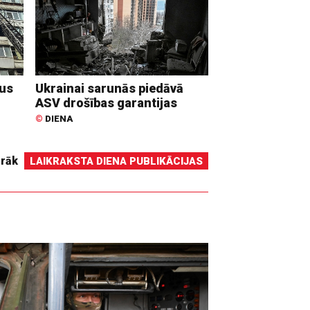
dus
Ukrainai sarunās piedāvā
ASV drošības garantijas
©
DIENA
irāk
LAIKRAKSTA DIENA PUBLIKĀCIJAS