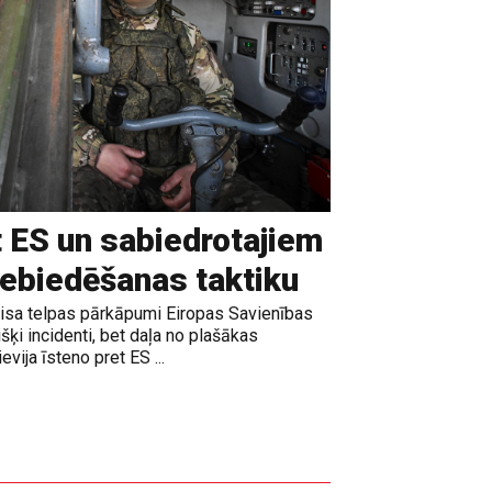
t ES un sabiedrotajiem
iebiedēšanas taktiku
gaisa telpas pārkāpumi Eiropas Savienības
išķi incidenti, bet daļa no plašākas
vija īsteno pret ES ...