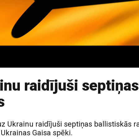
inu raidījuši septiņa
s
uz Ukrainu raidījuši septiņas ballistiskās 
 Ukrainas Gaisa spēki.