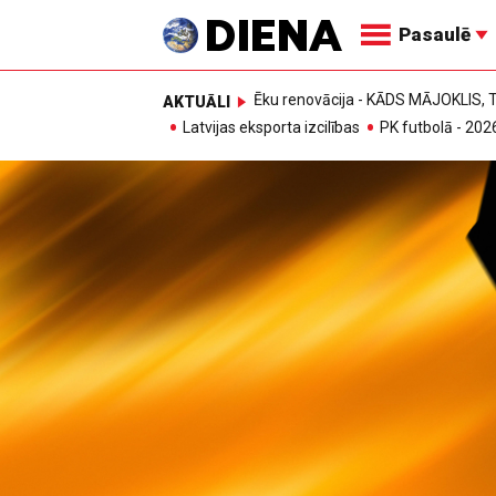
Pasaulē
Ēku renovācija - KĀDS MĀJOKLIS
AKTUĀLI
Latvijas eksporta izcilības
PK futbolā - 202