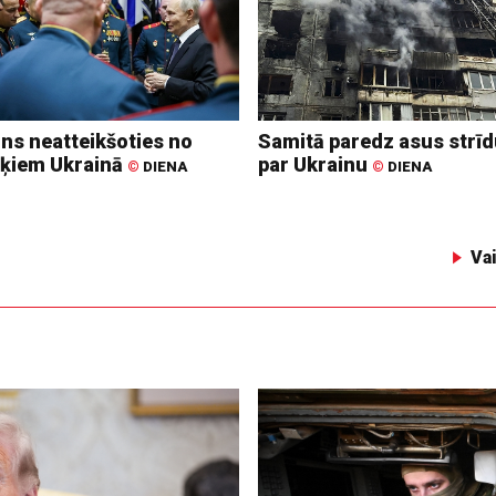
ins neatteikšoties no
Samitā paredz asus strī
ķiem Ukrainā
par Ukrainu
©
DIENA
©
DIENA
Va