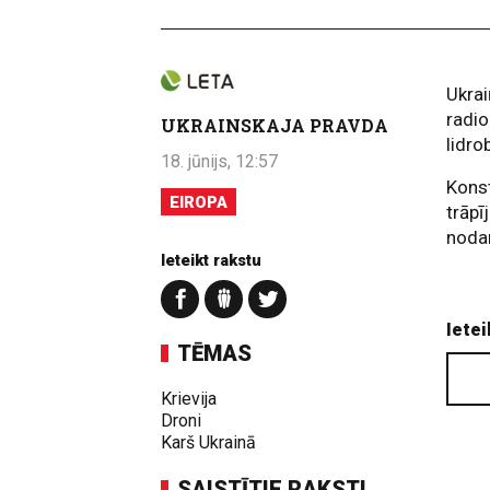
Ukrai
radio
UKRAINSKAJA PRAVDA
lidro
18. jūnijs, 12:57
Konst
EIROPA
trāpī
nodar
Ieteikt rakstu
Ietei
TĒMAS
Krievija
Droni
Karš Ukrainā
SAISTĪTIE RAKSTI