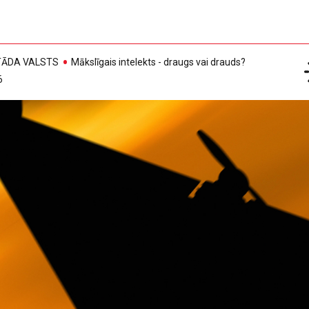
, TĀDA VALSTS
Mākslīgais intelekts - draugs vai drauds?
6