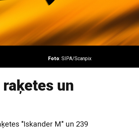
Foto
: SIPA/Scanpix
s raķetes un
raķetes "Iskander M" un 239