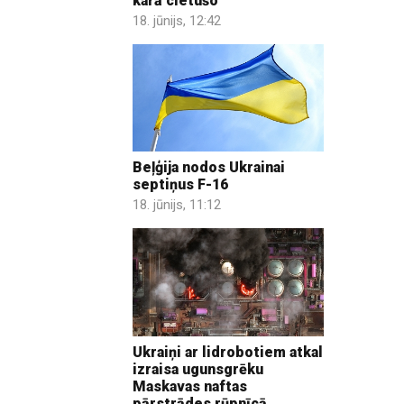
karā cietušo
18. jūnijs, 12:42
Beļģija nodos Ukrainai
septiņus F-16
18. jūnijs, 11:12
Ukraiņi ar lidrobotiem atkal
izraisa ugunsgrēku
Maskavas naftas
pārstrādes rūpnīcā