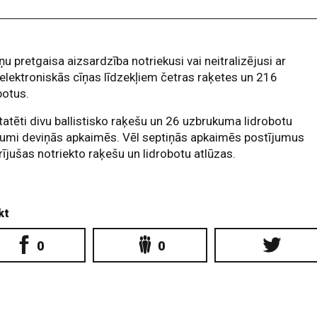
ņu pretgaisa aizsardzība notriekusi vai neitralizējusi ar
elektroniskās cīņas līdzekļiem četras raķetes un 216
botus.
atēti divu ballistisko raķešu un 26 uzbrukuma lidrobotu
jumi deviņās apkaimēs. Vēl septiņās apkaimēs postījumus
ījušas notriekto raķešu un lidrobotu atlūzas.
kt
0
0