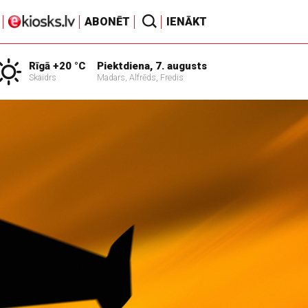
ABONĒT
IENĀKT
Rīgā +20 °C
Piektdiena, 7. augusts
Skaidrs
Madars, Alfrēds, Fredis