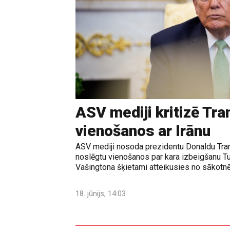
ASV mediji kritizē Tr
vienošanos ar Irānu
ASV mediji nosoda prezidentu Donaldu Tram
noslēgtu vienošanos par kara izbeigšanu T
Vašingtona šķietami atteikusies no sākotnē
18. jūnijs, 14:03