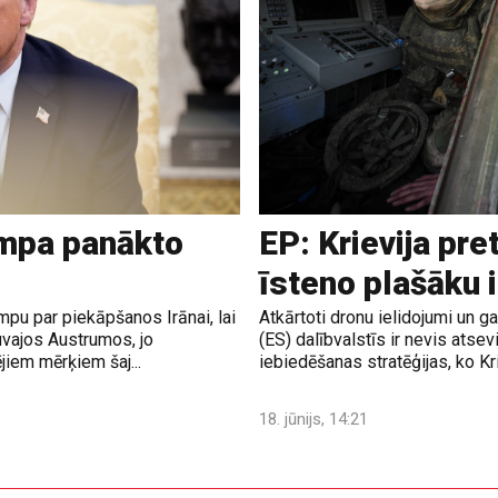
ampa panākto
EP: Krievija pre
īsteno plašāku 
pu par piekāpšanos Irānai, lai
Atkārtoti dronu ielidojumi un 
uvajos Austrumos, jo
(ES) dalībvalstīs ir nevis atsev
jiem mērķiem šaj...
iebiedēšanas stratēģijas, ko Krie
18. jūnijs, 14:21