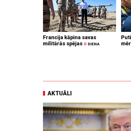
Francija kāpina savas
Put
militārās spējas
mēr
©
DIENA
AKTUĀLI