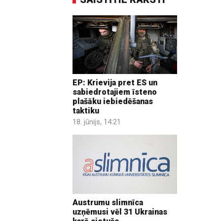
EP: Krievija pret ES un
sabiedrotajiem īsteno
plašāku iebiedēšanas
taktiku
18. jūnijs, 14:21
Austrumu slimnīca
uzņēmusi vēl 31 Ukrainas