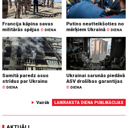
Francija kāpina savas
Putins neatteikšoties no
militārās spējas
mērķiem Ukrainā
©
DIENA
©
DIENA
Samitā paredz asus
Ukrainai sarunās piedāvā
strīdus par Ukrainu
ASV drošības garantijas
©
DIENA
©
DIENA
Vairāk
LAIKRAKSTA DIENA PUBLIKĀCIJAS
AKTUĀLI