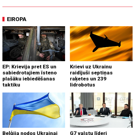
EIROPA
EP: Krievija pret ES un
Krievi uz Ukrainu
sabiedrotajiem īsteno
raidījuši septiņas
plašāku iebiedēšanas
raķetes un 239
taktiku
lidrobotus
Beļģija nodos Ukrainai
G7 valstu līderi