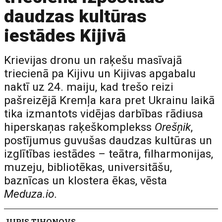
daudzas kultūras
iestādes Kijivā
Krievijas dronu un raķešu masīvajā
triecienā pa Kijivu un Kijivas apgabalu
naktī uz 24. maiju, kad trešo reizi
pašreizējā Kremļa kara pret Ukrainu laikā
tika izmantots vidējas darbības rādiusa
hiperskaņas raķeškomplekss
Orešņik
,
postījumus guvušas daudzas kultūras un
izglītības iestādes – teātra, filharmonijas,
muzeju, bibliotēkas, universitāšu,
baznīcas un klostera ēkas, vēsta
Meduza.io.
JURIS TIHONOVS