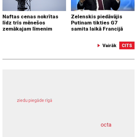
Naftas cenas nokrītas
Zelenskis piedāvājis
līdz trīs mēnešos
Putinam tikties G7
zemākajam līmenim
samita laikā Francijā
Vairāk
CITS
ziedu piegāde rīgā
meliorācijas darbi
octa
dziļurbums