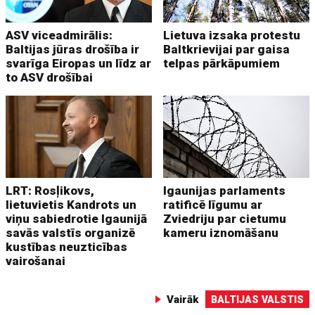
ASV viceadmirālis:
Lietuva izsaka protestu
Baltijas jūras drošība ir
Baltkrievijai par gaisa
svarīga Eiropas un līdz ar
telpas pārkāpumiem
to ASV drošībai
LRT: Rosļikovs,
Igaunijas parlaments
lietuvietis Kandrots un
ratificē līgumu ar
viņu sabiedrotie Igaunijā
Zviedriju par cietumu
savās valstīs organizē
kameru iznomāšanu
kustības neuzticības
vairošanai
Vairāk
BALTIJAS VALSTIS