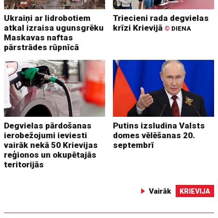
Ukraiņi ar lidrobotiem
Triecieni rada degvielas
atkal izraisa ugunsgrēku
krīzi Krievijā
©
DIENA
Maskavas naftas
pārstrādes rūpnīcā
Degvielas pārdošanas
Putins izsludina Valsts
ierobežojumi ieviesti
domes vēlēšanas 20.
vairāk nekā 50 Krievijas
septembrī
reģionos un okupētajās
teritorijās
Vairāk
KRIEVIJA