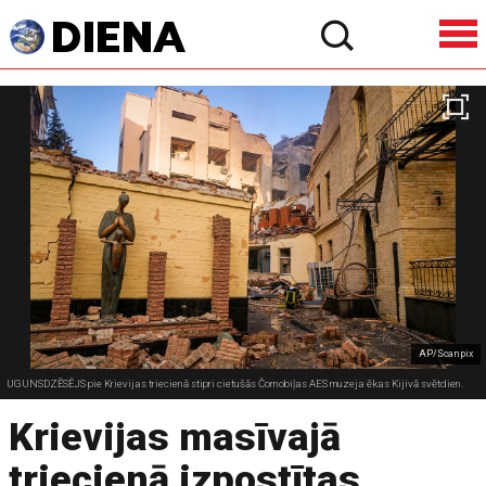
AP/Scanpix
UGUNSDZĒSĒJS pie Krievijas triecienā stipri cietušās Čornobiļas AES muzeja ēkas Kijivā svētdien.
Krievijas masīvajā
triecienā izpostītas