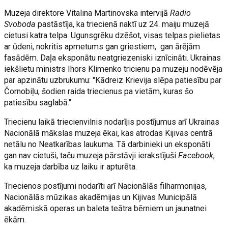
Muzeja direktore Vitalina Martinovska intervijā
Radio
Svoboda
pastāstīja, ka triecienā naktī uz 24. maiju muzejā
cietusi katra telpa. Ugunsgrēku dzēšot, visas telpas pielietas
ar ūdeni, nokritis apmetums gan griestiem, gan ārējām
fasādēm. Daļa eksponātu neatgriezeniski iznīcināti. Ukrainas
iekšlietu ministrs Ihors Klimenko tricienu pa muzeju nodēvēja
par apzinātu uzbrukumu: "Kādreiz Krievija slēpa patiesību par
Čornobiļu, šodien raida triecienus pa vietām, kuras šo
patiesību saglabā."
Triecienu laikā triecienvilnis nodarījis postījumus arī Ukrainas
Nacionālā mākslas muzeja ēkai, kas atrodas Kijivas centrā
netālu no Neatkarības laukuma. Tā darbinieki un eksponāti
gan nav cietuši, taču muzeja pārstāvji ierakstījuši
Facebook
,
ka muzeja darbība uz laiku ir apturēta.
Triecienos postījumi nodarīti arī Nacionālās filharmonijas,
Nacionālās mūzikas akadēmijas un Kijivas Municipālā
akadēmiskā operas un baleta teātra bērniem un jaunatnei
ēkām.