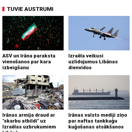
TUVIE AUSTRUMI
ASV un Irāna paraksta
Izraēla veikusi
vienošanos par kara
uzlidojumus Libānas
izbeigšanu
dienvidos
Irānas armija draud ar
Irānas valsts mediji ziņo
"skarbu atbildi" uz
par naftas tankkuģu
Izraēlas uzbrukumiem
kuģošanas atsākšanos