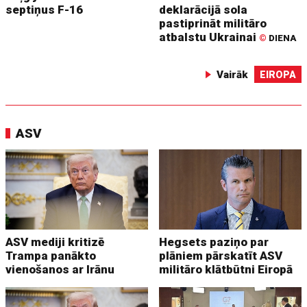
septiņus F-16
deklarācijā sola
pastiprināt militāro
atbalstu Ukrainai
©
DIENA
Vairāk
EIROPA
ASV
ASV mediji kritizē
Hegsets paziņo par
Trampa panākto
plāniem pārskatīt ASV
vienošanos ar Irānu
militāro klātbūtni Eiropā