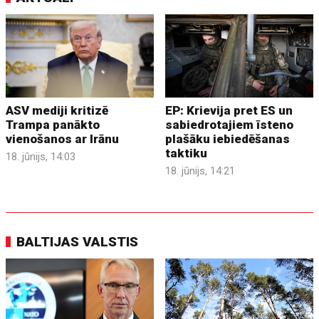
ASV mediji kritizē
EP: Krievija pret ES un
Trampa panākto
sabiedrotajiem īsteno
vienošanos ar Irānu
plašāku iebiedēšanas
taktiku
18. jūnijs, 14:03
18. jūnijs, 14:21
BALTIJAS VALSTIS