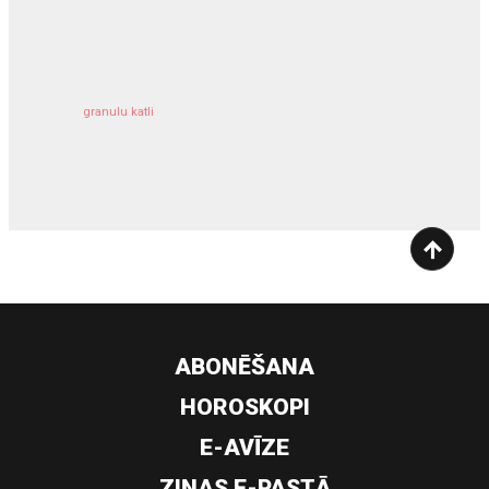
kravu apdrošināšana
granulu katli
siltumsūknis
ABONĒŠANA
HOROSKOPI
E-AVĪZE
ZIŅAS E-PASTĀ