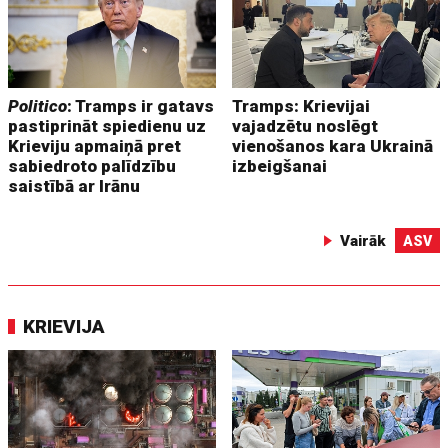
Politico
: Tramps ir gatavs
Tramps: Krievijai
pastiprināt spiedienu uz
vajadzētu noslēgt
Krieviju apmaiņā pret
vienošanos kara Ukrainā
sabiedroto palīdzību
izbeigšanai
saistībā ar Irānu
Vairāk
ASV
KRIEVIJA