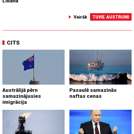
Libānā
Vairāk
TUVIE AUSTRUMI
CITS
Austrālijā pērn
Pasaulē samazinās
samazinājusies
naftas cenas
imigrācija