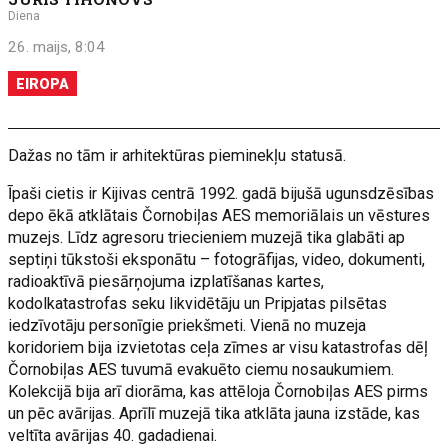
Diena
26. maijs, 8:04
EIROPA
Dažas no tām ir arhitektūras pieminekļu statusā.
Īpaši cietis ir Kijivas centrā 1992. gadā bijušā ugunsdzēsības
depo ēkā atklātais Čornobiļas AES memoriālais un vēstures
muzejs. Līdz agresoru triecieniem muzejā tika glabāti ap
septiņi tūkstoši eksponātu – fotogrāfijas, video, dokumenti,
radioaktīvā piesārņojuma izplatīšanas kartes,
kodolkatastrofas seku likvidētāju un Pripjatas pilsētas
iedzīvotāju personīgie priekšmeti. Vienā no muzeja
koridoriem bija izvietotas ceļa zīmes ar visu katastrofas dēļ
Čornobiļas AES tuvumā evakuēto ciemu nosaukumiem.
Kolekcijā bija arī diorāma, kas attēloja Čornobiļas AES pirms
un pēc avārijas. Aprīlī muzejā tika atklāta jauna izstāde, kas
veltīta avārijas 40. gadadienai.