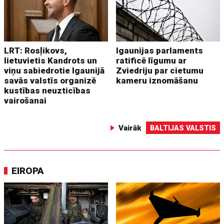
LRT: Rosļikovs,
Igaunijas parlaments
lietuvietis Kandrots un
ratificē līgumu ar
viņu sabiedrotie Igaunijā
Zviedriju par cietumu
savās valstīs organizē
kameru iznomāšanu
kustības neuzticības
vairošanai
Vairāk
BALTIJAS VALSTIS
EIROPA