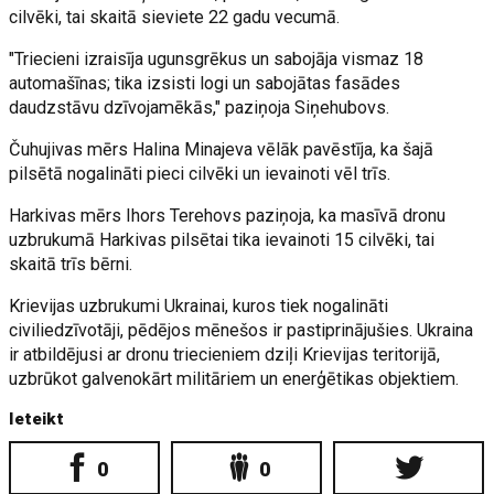
cilvēki, tai skaitā sieviete 22 gadu vecumā.
"Triecieni izraisīja ugunsgrēkus un sabojāja vismaz 18
automašīnas; tika izsisti logi un sabojātas fasādes
daudzstāvu dzīvojamēkās," paziņoja Siņehubovs.
Čuhujivas mērs Halina Minajeva vēlāk pavēstīja, ka šajā
pilsētā nogalināti pieci cilvēki un ievainoti vēl trīs.
Harkivas mērs Ihors Terehovs paziņoja, ka masīvā dronu
uzbrukumā Harkivas pilsētai tika ievainoti 15 cilvēki, tai
skaitā trīs bērni.
Krievijas uzbrukumi Ukrainai, kuros tiek nogalināti
civiliedzīvotāji, pēdējos mēnešos ir pastiprinājušies. Ukraina
ir atbildējusi ar dronu triecieniem dziļi Krievijas teritorijā,
uzbrūkot galvenokārt militāriem un enerģētikas objektiem.
Ieteikt
0
0