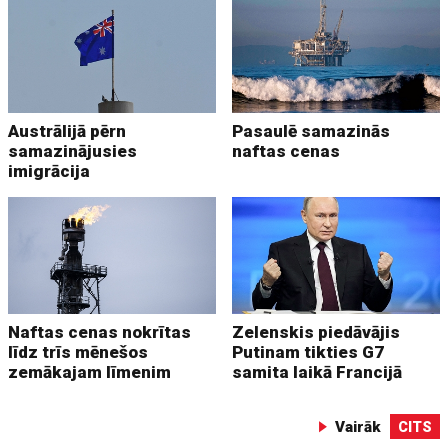
Austrālijā pērn
Pasaulē samazinās
samazinājusies
naftas cenas
imigrācija
Naftas cenas nokrītas
Zelenskis piedāvājis
līdz trīs mēnešos
Putinam tikties G7
zemākajam līmenim
samita laikā Francijā
Vairāk
CITS