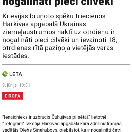
nogalināti pieci cilvēki
Krievijas bruņoto spēku triecienos
Harkivas apgabalā Ukrainas
ziemeļaustrumos naktī uz otrdienu ir
nogalināti pieci cilvēki un ievainoti 18,
otrdienas rītā paziņoja vietējās varas
iestādes.
9. jūnijs, 10:51
EIROPA
"Ienaidnieks ir uzbrucis Čuhujivas pilsētai," lietotnē
"Telegram" rakstīja Harkivas apgabala kara administrācijas
vadītājs Olehs Siņehubovs, piebilstot, ka ir nogalināti četri