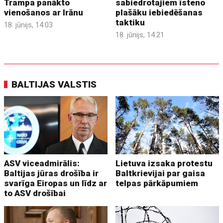
Trampa panākto
sabiedrotajiem īsteno
vienošanos ar Irānu
plašāku iebiedēšanas
taktiku
18. jūnijs, 14:03
18. jūnijs, 14:21
BALTIJAS VALSTIS
ASV viceadmirālis:
Lietuva izsaka protestu
Baltijas jūras drošība ir
Baltkrievijai par gaisa
svarīga Eiropas un līdz ar
telpas pārkāpumiem
to ASV drošībai