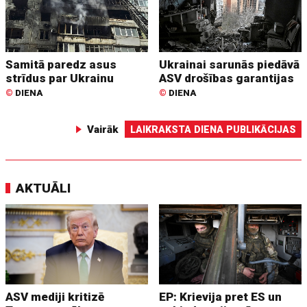
Samitā paredz asus
Ukrainai sarunās piedāvā
strīdus par Ukrainu
ASV drošības garantijas
©
DIENA
©
DIENA
Vairāk
LAIKRAKSTA DIENA PUBLIKĀCIJAS
AKTUĀLI
ASV mediji kritizē
EP: Krievija pret ES un