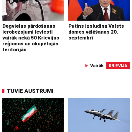
Degvielas pārdošanas
Putins izsludina Valsts
ierobežojumi ieviesti
domes vēlēšanas 20.
vairāk nekā 50 Krievijas
septembrī
reģionos un okupētajās
teritorijās
Vairāk
KRIEVIJA
TUVIE AUSTRUMI