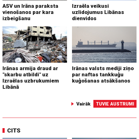
ASV un Irāna paraksta
Izraēla veikusi
vienošanos par kara
uzlidojumus Libānas
izbeigšanu
dienvidos
Irānas armija draud ar
Irānas valsts mediji ziņo
"skarbu atbildi" uz
par naftas tankkuģu
Izraēlas uzbrukumiem
kuģošanas atsākšanos
Libānā
Vairāk
TUVIE AUSTRUMI
CITS