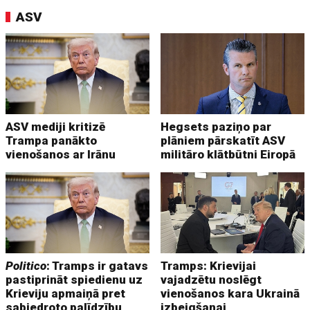
ASV
ASV mediji kritizē
Hegsets paziņo par
Trampa panākto
plāniem pārskatīt ASV
vienošanos ar Irānu
militāro klātbūtni Eiropā
Politico
: Tramps ir gatavs
Tramps: Krievijai
pastiprināt spiedienu uz
vajadzētu noslēgt
Krieviju apmaiņā pret
vienošanos kara Ukrainā
sabiedroto palīdzību
izbeigšanai