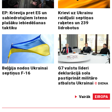
EP: Krievija pret ES un
Krievi uz Ukrainu
sabiedrotajiem īsteno
raidījuši septiņas
plašāku iebiedēšanas
raķetes un 239
taktiku
lidrobotus
Beļģija nodos Ukrainai
G7 valstu līderi
septiņus F-16
deklarācijā sola
pastiprināt militāro
atbalstu Ukrainai
©
DIENA
Vairāk
EIROPA