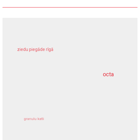
ziedu piegāde rīgā
meliorācijas darbi
octa
dziļurbums
kravu apdrošināšana
granulu katli
siltumsūknis