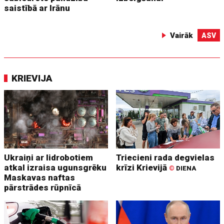
saistībā ar Irānu
Vairāk
ASV
KRIEVIJA
Ukraiņi ar lidrobotiem
Triecieni rada degvielas
atkal izraisa ugunsgrēku
krīzi Krievijā
©
DIENA
Maskavas naftas
pārstrādes rūpnīcā