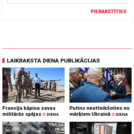
PIERAKSTĪTIES
LAIKRAKSTA DIENA PUBLIKĀCIJAS
Francija kāpina savas
Putins neatteikšoties no
militārās spējas
mērķiem Ukrainā
©
DIENA
©
DIENA