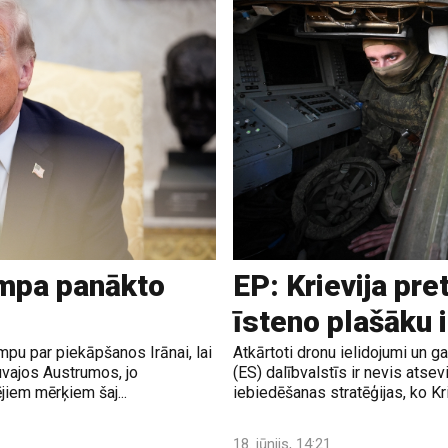
ampa panākto
EP: Krievija pre
īsteno plašāku 
pu par piekāpšanos Irānai, lai
Atkārtoti dronu ielidojumi un 
uvajos Austrumos, jo
(ES) dalībvalstīs ir nevis atsev
jiem mērķiem šaj...
iebiedēšanas stratēģijas, ko Krie
18. jūnijs, 14:21