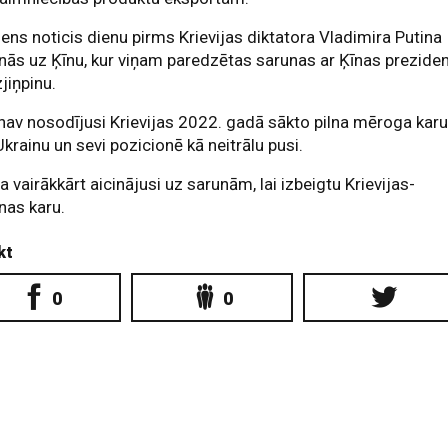
iens noticis dienu pirms Krievijas diktatora Vladimira Putina
ās uz Ķīnu, kur viņam paredzētas sarunas ar Ķīnas prezide
zjiņpinu.
nav nosodījusi Krievijas 2022. gadā sākto pilna mēroga kar
Ukrainu un sevi pozicionē kā neitrālu pusi.
a vairākkārt aicinājusi uz sarunām, lai izbeigtu Krievijas-
nas karu.
kt
0
0