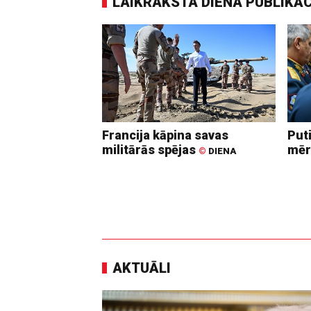
LAIKRAKSTA DIENA PUBLIKĀ
Francija kāpina savas
Put
militārās spējas
mēr
©
DIENA
AKTUĀLI