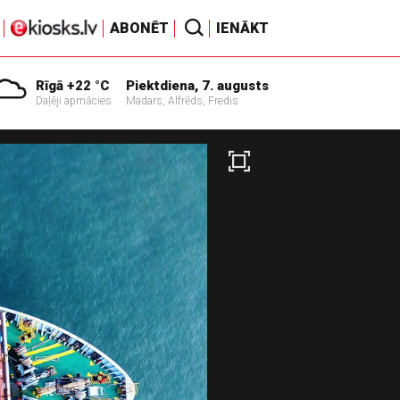
ABONĒT
IENĀKT
Rīgā +22 °C
Piektdiena, 7. augusts
Daļēji apmācies
Madars, Alfrēds, Fredis