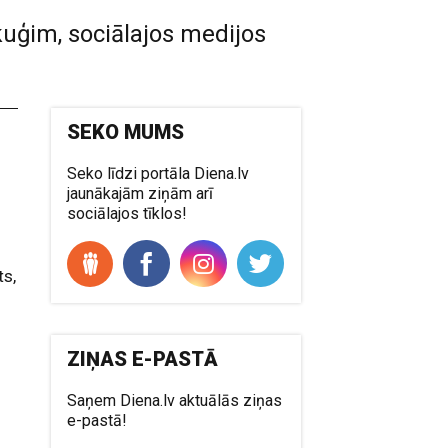
kuģim, sociālajos medijos
SEKO MUMS
Seko līdzi portāla Diena.lv
jaunākajām ziņām arī
s
sociālajos tīklos!
ts,
s
ZIŅAS E-PASTĀ
s
Saņem Diena.lv aktuālās ziņas
e-pastā!