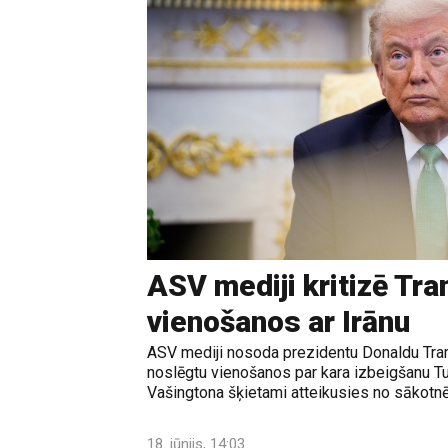
ASV mediji kritizē Tr
vienošanos ar Irānu
ASV mediji nosoda prezidentu Donaldu Tram
noslēgtu vienošanos par kara izbeigšanu T
Vašingtona šķietami atteikusies no sākotnē
18. jūnijs, 14:03