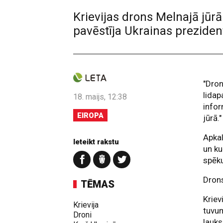
Krievijas drons Melnajā jūrā
pavēstīja Ukrainas preziden
"Dron
lidap
18. maijs, 12:38
infor
EIROPA
jūrā."
Apkal
Ieteikt rakstu
un ku
spēku
Drons
TĒMAS
Kriev
Krievija
tuvum
Droni
lauk