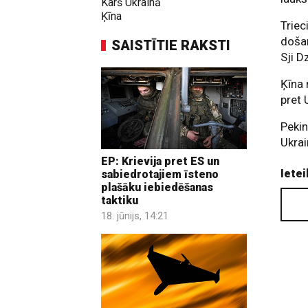
Karš Ukrainā
Ķīna
Triec
došan
SAISTĪTIE RAKSTI
Sji D
Ķīna 
pret 
Pekin
Ukrai
EP: Krievija pret ES un
Ietei
sabiedrotajiem īsteno
plašāku iebiedēšanas
taktiku
18. jūnijs, 14:21