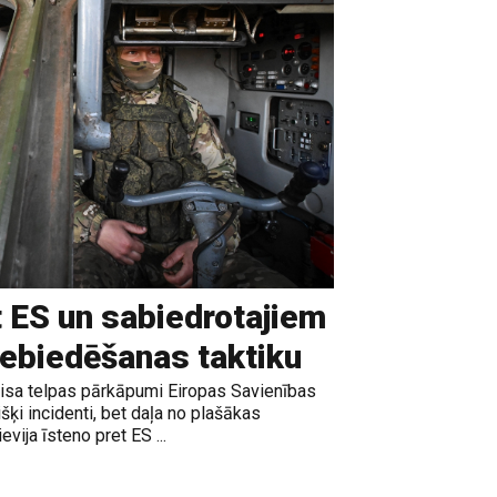
t ES un sabiedrotajiem
iebiedēšanas taktiku
gaisa telpas pārkāpumi Eiropas Savienības
išķi incidenti, bet daļa no plašākas
vija īsteno pret ES ...