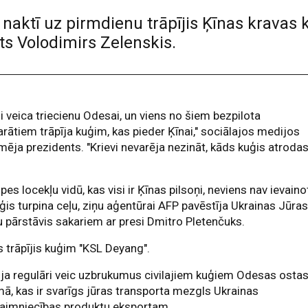
 naktī uz pirmdienu trāpījis Ķīnas kravas 
ts Volodimirs Zelenskis.
i veica triecienu Odesai, un viens no šiem bezpilota
arātiem trāpīja kuģim, kas pieder Ķīnai," sociālajos medijos
mēja prezidents. "Krievi nevarēja nezināt, kāds kuģis atroda
pes locekļu vidū, kas visi ir Ķīnas pilsoņi, neviens nav ievaino
ģis turpina ceļu, ziņu aģentūrai AFP pavēstīja Ukrainas Jūra
 pārstāvis sakariem ar presi Dmitro Pletenčuks.
 trāpījis kuģim "KSL Deyang".
ija regulāri veic uzbrukumus civilajiem kuģiem Odesas osta
ā, kas ir svarīgs jūras transporta mezgls Ukrainas
saimniecības produktu eksportam.