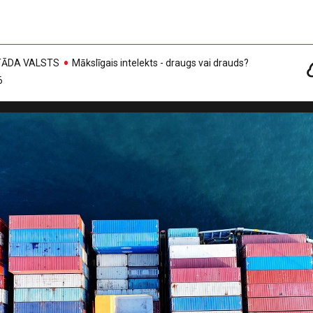
, TĀDA VALSTS
Mākslīgais intelekts - draugs vai drauds?
6