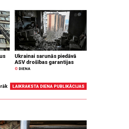
dus
Ukrainai sarunās piedāvā
ASV drošības garantijas
©
DIENA
irāk
LAIKRAKSTA DIENA PUBLIKĀCIJAS