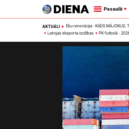
Pasaulē
Ēku renovācija - KĀDS MĀJOKLIS
AKTUĀLI
Latvijas eksporta izcilības
PK futbolā - 202