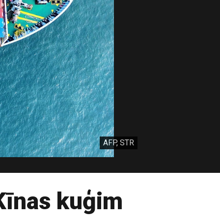
AFP, STR
 Ķīnas kuģim