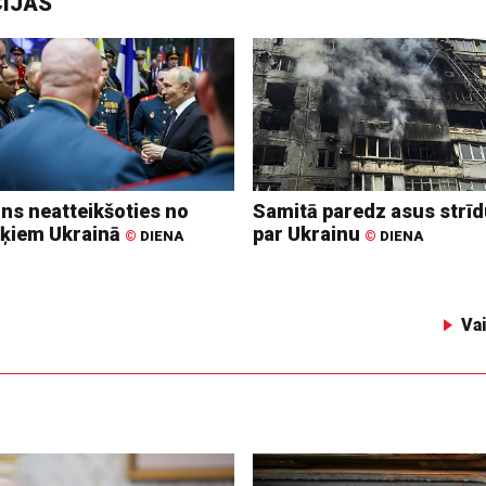
CIJAS
ins neatteikšoties no
Samitā paredz asus strī
ķiem Ukrainā
par Ukrainu
©
DIENA
©
DIENA
Va