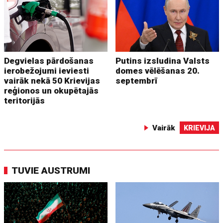
Degvielas pārdošanas
Putins izsludina Valsts
ierobežojumi ieviesti
domes vēlēšanas 20.
vairāk nekā 50 Krievijas
septembrī
reģionos un okupētajās
teritorijās
Vairāk
KRIEVIJA
TUVIE AUSTRUMI