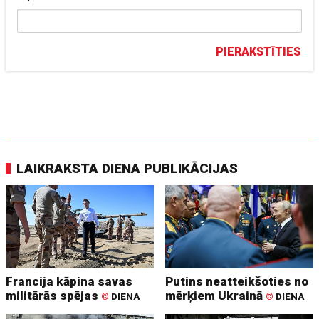
PIERAKSTĪTIES
LAIKRAKSTA DIENA PUBLIKĀCIJAS
Francija kāpina savas
Putins neatteikšoties no
militārās spējas
mērķiem Ukrainā
©
DIENA
©
DIENA