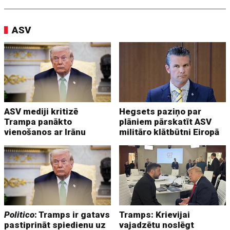
ASV
ASV mediji kritizē
Hegsets paziņo par
Trampa panākto
plāniem pārskatīt ASV
vienošanos ar Irānu
militāro klātbūtni Eiropā
Politico
: Tramps ir gatavs
Tramps: Krievijai
pastiprināt spiedienu uz
vajadzētu noslēgt