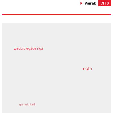
Vairāk
CITS
ziedu piegāde rīgā
meliorācijas darbi
octa
dziļurbums
kravu apdrošināšana
granulu katli
siltumsūknis