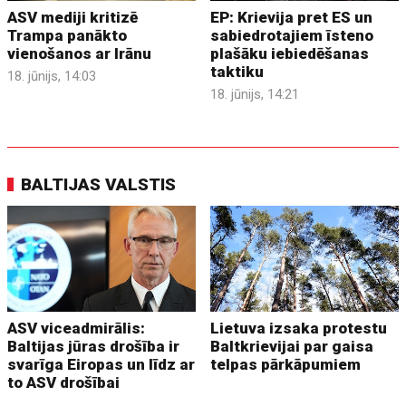
ASV mediji kritizē
EP: Krievija pret ES un
Trampa panākto
sabiedrotajiem īsteno
vienošanos ar Irānu
plašāku iebiedēšanas
taktiku
18. jūnijs, 14:03
18. jūnijs, 14:21
BALTIJAS VALSTIS
ASV viceadmirālis:
Lietuva izsaka protestu
Baltijas jūras drošība ir
Baltkrievijai par gaisa
svarīga Eiropas un līdz ar
telpas pārkāpumiem
to ASV drošībai