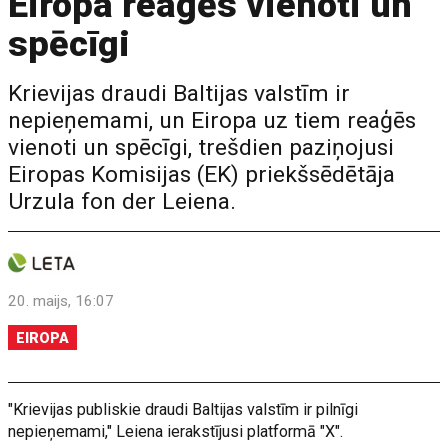
Eiropa reaģēs vienoti un
spēcīgi
Krievijas draudi Baltijas valstīm ir
nepieņemami, un Eiropa uz tiem reaģēs
vienoti un spēcīgi, trešdien paziņojusi
Eiropas Komisijas (EK) priekšsēdētāja
Urzula fon der Leiena.
20. maijs, 16:07
EIROPA
"Krievijas publiskie draudi Baltijas valstīm ir pilnīgi
nepieņemami," Leiena ierakstījusi platformā "X".