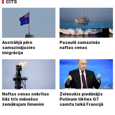
CITS
Austrālijā pērn
Pasaulē samazinās
samazinājusies
naftas cenas
imigrācija
Naftas cenas nokrītas
Zelenskis piedāvājis
līdz trīs mēnešos
Putinam tikties G7
zemākajam līmenim
samita laikā Francijā