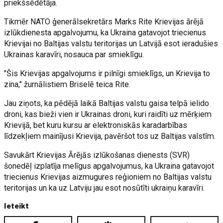
priekšsēdētāja.
Tikmēr NATO ģenerālsekretārs Marks Rite Krievijas ārējā
izlūkdienesta apgalvojumu, ka Ukraina gatavojot triecienus
Krievijai no Baltijas valstu teritorijas un Latvijā esot ieradušies
Ukrainas karavīri, nosauca par smieklīgu.
"Šis Krievijas apgalvojums ir pilnīgi smieklīgs, un Krievija to
zina," žurnālistiem Briselē teica Rite.
Jau ziņots, ka pēdējā laikā Baltijas valstu gaisa telpā ielido
droni, kas bieži vien ir Ukrainas droni, kuri raidīti uz mērķiem
Krievijā, bet kuru kursu ar elektroniskās karadarbības
līdzekļiem mainījusi Krievija, pavēršot tos uz Baltijas valstīm.
Savukārt Krievijas Ārējās izlūkošanas dienests (SVR)
šonedēļ izplatīja melīgus apgalvojumus, ka Ukraina gatavojot
triecienus Krievijas aizmugures reģioniem no Baltijas valstu
teritorijas un ka uz Latviju jau esot nosūtīti ukraiņu karavīri.
Ieteikt