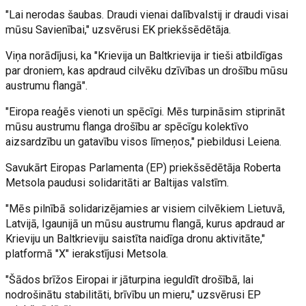
"Lai nerodas šaubas. Draudi vienai dalībvalstij ir draudi visai
mūsu Savienībai," uzsvērusi EK priekšsēdētāja.
Viņa norādījusi, ka "Krievija un Baltkrievija ir tieši atbildīgas
par droniem, kas apdraud cilvēku dzīvības un drošību mūsu
austrumu flangā".
"Eiropa reaģēs vienoti un spēcīgi. Mēs turpināsim stiprināt
mūsu austrumu flanga drošību ar spēcīgu kolektīvo
aizsardzību un gatavību visos līmeņos," piebildusi Leiena.
Savukārt Eiropas Parlamenta (EP) priekšsēdētāja Roberta
Metsola paudusi solidaritāti ar Baltijas valstīm.
"Mēs pilnībā solidarizējamies ar visiem cilvēkiem Lietuvā,
Latvijā, Igaunijā un mūsu austrumu flangā, kurus apdraud ar
Krieviju un Baltkrieviju saistīta naidīga dronu aktivitāte,"
platformā "X" ierakstījusi Metsola.
"Šādos brīžos Eiropai ir jāturpina ieguldīt drošībā, lai
nodrošinātu stabilitāti, brīvību un mieru," uzsvērusi EP