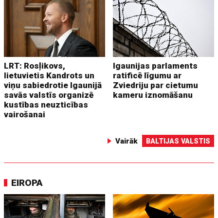
LRT: Rosļikovs,
Igaunijas parlaments
lietuvietis Kandrots un
ratificē līgumu ar
viņu sabiedrotie Igaunijā
Zviedriju par cietumu
savās valstīs organizē
kameru iznomāšanu
kustības neuzticības
vairošanai
Vairāk
BALTIJAS VALSTIS
EIROPA