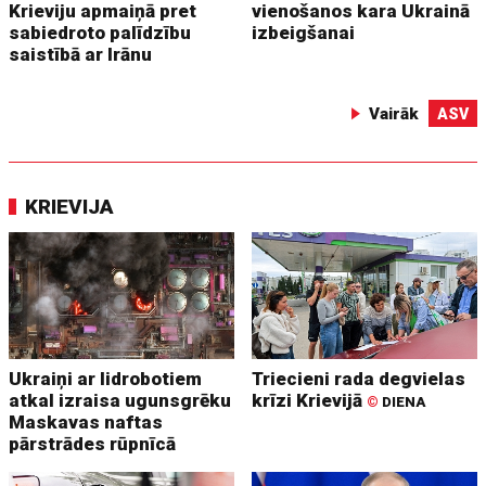
Krieviju apmaiņā pret
vienošanos kara Ukrainā
sabiedroto palīdzību
izbeigšanai
saistībā ar Irānu
Vairāk
ASV
KRIEVIJA
Ukraiņi ar lidrobotiem
Triecieni rada degvielas
atkal izraisa ugunsgrēku
krīzi Krievijā
©
DIENA
Maskavas naftas
pārstrādes rūpnīcā