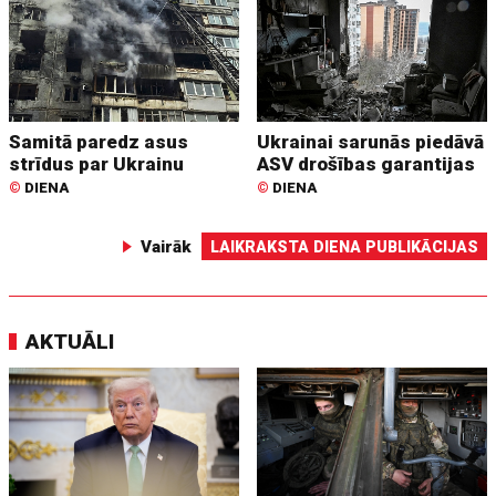
Samitā paredz asus
Ukrainai sarunās piedāvā
strīdus par Ukrainu
ASV drošības garantijas
©
DIENA
©
DIENA
Vairāk
LAIKRAKSTA DIENA PUBLIKĀCIJAS
AKTUĀLI