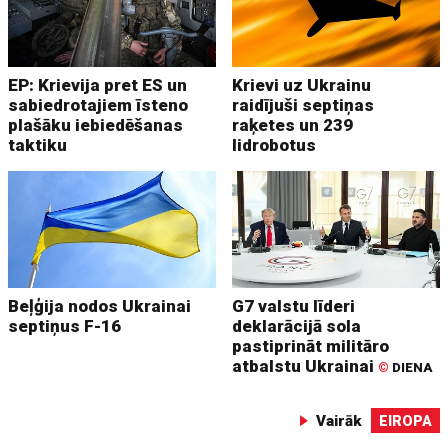
EP: Krievija pret ES un
Krievi uz Ukrainu
sabiedrotajiem īsteno
raidījuši septiņas
plašāku iebiedēšanas
raķetes un 239
taktiku
lidrobotus
Beļģija nodos Ukrainai
G7 valstu līderi
septiņus F-16
deklarācijā sola
pastiprināt militāro
atbalstu Ukrainai
©
DIENA
Vairāk
EIROPA