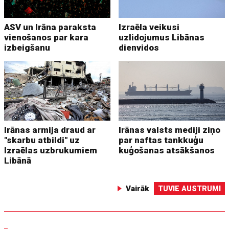
ASV un Irāna paraksta
Izraēla veikusi
vienošanos par kara
uzlidojumus Libānas
izbeigšanu
dienvidos
Irānas armija draud ar
Irānas valsts mediji ziņo
"skarbu atbildi" uz
par naftas tankkuģu
Izraēlas uzbrukumiem
kuģošanas atsākšanos
Libānā
Vairāk
TUVIE AUSTRUMI