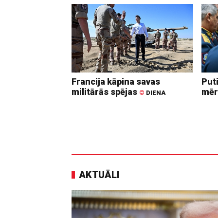
Francija kāpina savas
Put
militārās spējas
mēr
©
DIENA
AKTUĀLI