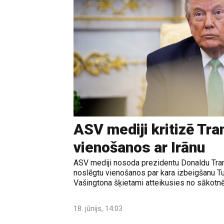
ASV mediji kritizē Tr
vienošanos ar Irānu
ASV mediji nosoda prezidentu Donaldu Tram
noslēgtu vienošanos par kara izbeigšanu T
Vašingtona šķietami atteikusies no sākotnē
18. jūnijs, 14:03