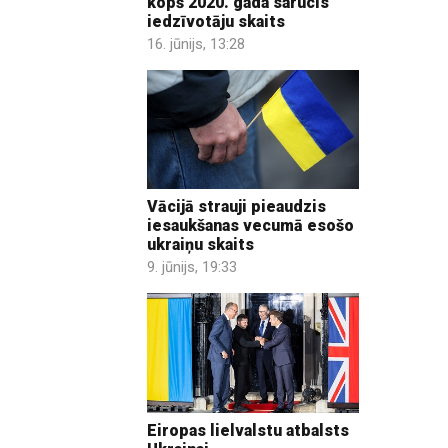
kopš 2020. gada sarucis
iedzīvotāju skaits
16. jūnijs, 13:28
Vācijā strauji pieaudzis
iesaukšanas vecumā esošo
ukraiņu skaits
9. jūnijs, 19:33
Eiropas lielvalstu atbalsts