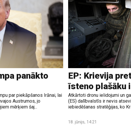
ampa panākto
EP: Krievija pre
īsteno plašāku 
pu par piekāpšanos Irānai, lai
Atkārtoti dronu ielidojumi un 
uvajos Austrumos, jo
(ES) dalībvalstīs ir nevis atsev
jiem mērķiem šaj...
iebiedēšanas stratēģijas, ko Krie
18. jūnijs, 14:21