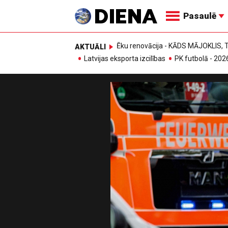
Pasaulē
Ēku renovācija - KĀDS MĀJOKLIS
AKTUĀLI
Latvijas eksporta izcilības
PK futbolā - 202