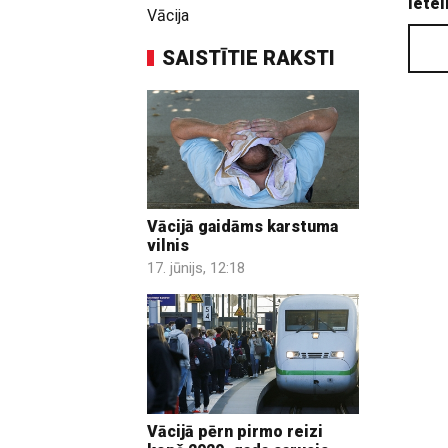
Ietei
Vācija
SAISTĪTIE RAKSTI
Vācijā gaidāms karstuma
vilnis
17. jūnijs, 12:18
Vācijā pērn pirmo reizi