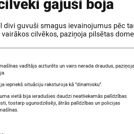
cilvēki gājuši bojā
 vēl divi guvuši smagus ievainojumus pēc t
 vairākos cilvēkos, paziņoja pilsētas dome
ašīnas vadītājs aizturēts un vairs nerada draudus, paziņoj
ja.
ija iepriekš situāciju raksturoja kā "dinamisku".
uma vietā bija ieradušies daudzi neatliekamās palīdzības
sti, tostarp ugunsdzēsēji, ātrās palīdzības un policijas
mašīnas.