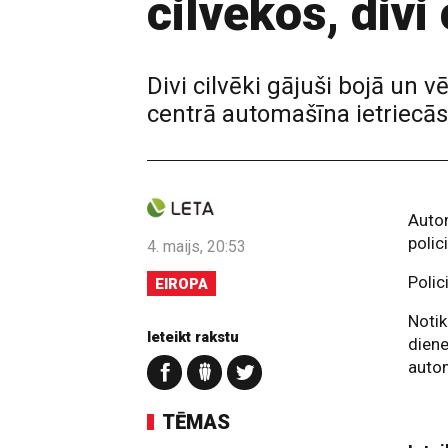
cilvēkos, divi 
Divi cilvēki gājuši bojā un
centrā automašīna ietriecās
Autom
polici
4. maijs, 20:53
Polic
EIROPA
Notik
Ieteikt rakstu
diene
auto
TĒMAS