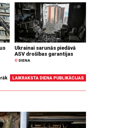
dus
Ukrainai sarunās piedāvā
ASV drošības garantijas
©
DIENA
irāk
LAIKRAKSTA DIENA PUBLIKĀCIJAS