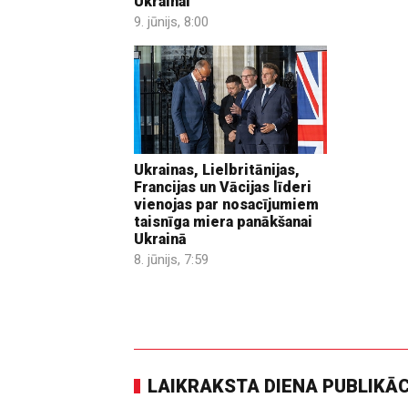
Ukrainai
9. jūnijs, 8:00
Ukrainas, Lielbritānijas,
Francijas un Vācijas līderi
vienojas par nosacījumiem
taisnīga miera panākšanai
Ukrainā
8. jūnijs, 7:59
LAIKRAKSTA DIENA PUBLIKĀ