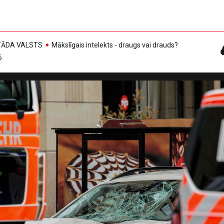
, TĀDA VALSTS
Mākslīgais intelekts - draugs vai drauds?
6