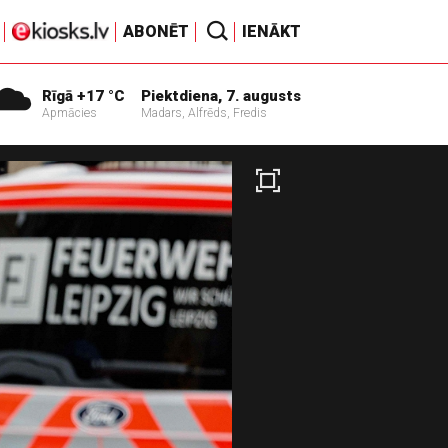
ABONĒT
IENĀKT
Rīgā +17 °C
Piektdiena, 7. augusts
Apmācies
Madars, Alfrēds, Fredis