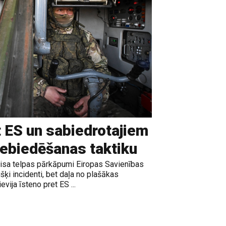
t ES un sabiedrotajiem
iebiedēšanas taktiku
gaisa telpas pārkāpumi Eiropas Savienības
išķi incidenti, bet daļa no plašākas
vija īsteno pret ES ...