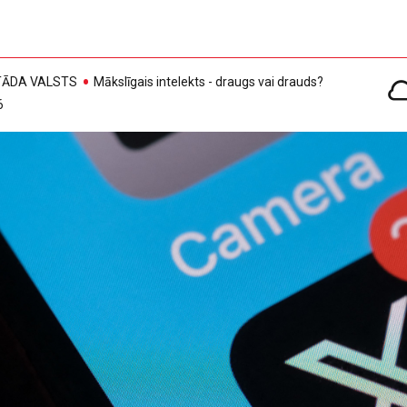
, TĀDA VALSTS
Mākslīgais intelekts - draugs vai drauds?
6