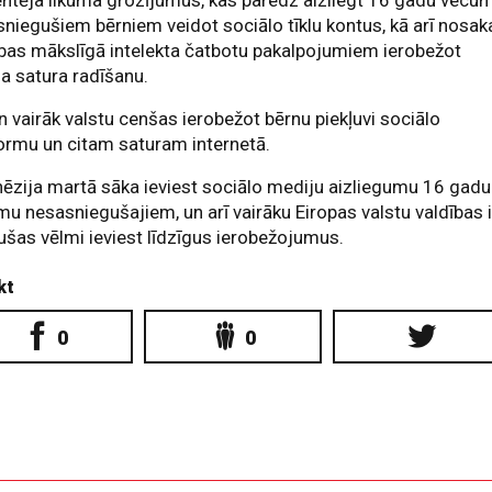
niegušiem bērniem veidot sociālo tīklu kontus, kā arī nosak
bas mākslīgā intelekta čatbotu pakalpojumiem ierobežot
ga satura radīšanu.
n vairāk valstu cenšas ierobežot bērnu piekļuvi sociālo
ormu un citam saturam internetā.
ēzija martā sāka ieviest sociālo mediju aizliegumu 16 gadu
u nesasniegušajiem, un arī vairāku Eiropas valstu valdības i
šas vēlmi ieviest līdzīgus ierobežojumus.
kt
0
0