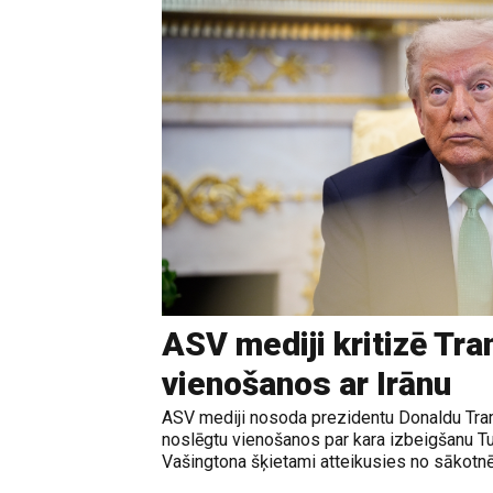
ASV mediji kritizē Tr
vienošanos ar Irānu
ASV mediji nosoda prezidentu Donaldu Tram
noslēgtu vienošanos par kara izbeigšanu T
Vašingtona šķietami atteikusies no sākotnē