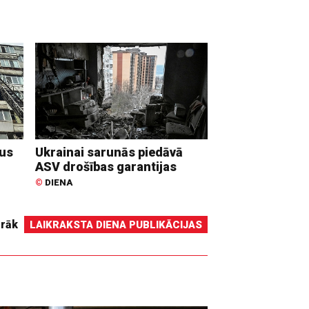
dus
Ukrainai sarunās piedāvā
ASV drošības garantijas
©
DIENA
irāk
LAIKRAKSTA DIENA PUBLIKĀCIJAS