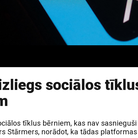
izliegs sociālos tīklu
m
t sociālos tīklus bērniem, kas nav sasnieg
rs Stārmers, norādot, ka tādas platformas