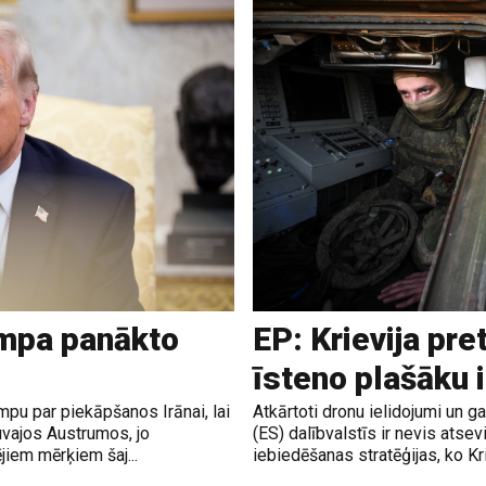
ampa panākto
EP: Krievija pre
īsteno plašāku 
pu par piekāpšanos Irānai, lai
Atkārtoti dronu ielidojumi un 
uvajos Austrumos, jo
(ES) dalībvalstīs ir nevis atsev
jiem mērķiem šaj...
iebiedēšanas stratēģijas, ko Krie