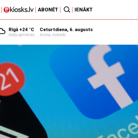
ABONĒT
IENĀKT
Rīgā +24 °C
Ceturtdiena, 6. augusts
Daļēji apmācies
Aisma, Askolds