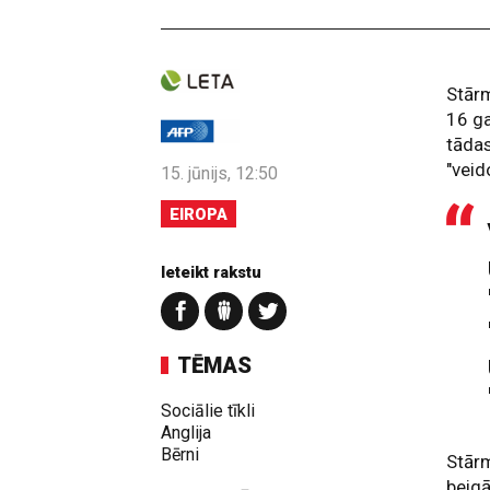
Stārm
16 ga
tādas
"veid
15. jūnijs, 12:50
EIROPA
Ieteikt rakstu
TĒMAS
Sociālie tīkli
Anglija
Bērni
Stārm
beigā