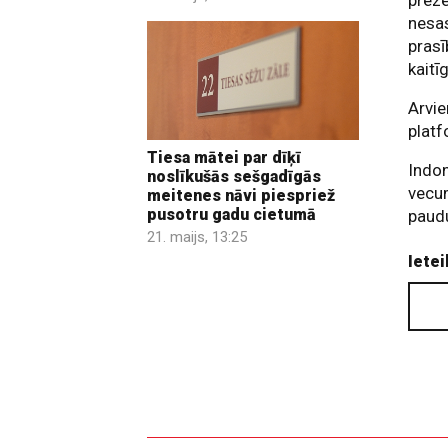
nesas
prasī
kaitī
Arvie
platf
Tiesa mātei par dīķī
Indon
noslīkušās sešgadīgās
vecum
meitenes nāvi piespriež
pusotru gadu cietumā
paudu
21. maijs, 13:25
Ietei