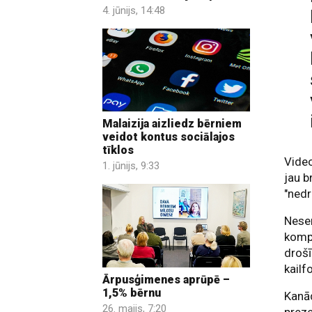
4. jūnijs, 14:48
Malaizija aizliedz bērniem
veidot kontus sociālajos
tīklos
Video
1. jūnijs, 9:33
jau b
"ned
Nesen
kompā
drošī
kailf
Ārpusģimenes aprūpē –
1,5% bērnu
Kanād
26. maijs, 7:20
preze