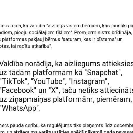
ers teica, ka valdība "aizliegs visiem bērniem, kas jaunāki p
diem, pieeju sociālajiem tīkliem". Premjerministrs brīdināja,
 platformas pakļauj bērnus "saturam, kas ir bīstams" un
otas, lai radītu atkarību".
Valdība norādīja, ka aizliegums attieksie
uz tādām platformām kā "Snapchat",
"TikTok", "YouTube", "Instagram",
"Facebook" un "X", taču netiks attiecināt
uz ziņapmaiņas platformām, piemēram,
"WhatsApp".
ers pauda cerību, ka regulējums tiks pieņemts līdz decemb
m, un aizliegums varētu stāties spēkā nākamā gada pavasar