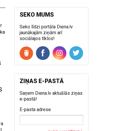
SEKO MUMS
ar
Seko līdzi portāla Diena.lv
 ka
jaunākajām ziņām arī
sociālajos tīklos!
s
ZIŅAS E-PASTĀ
s
Saņem Diena.lv aktuālās ziņas
e-pastā!
E-pasta adrese
ra
ī.