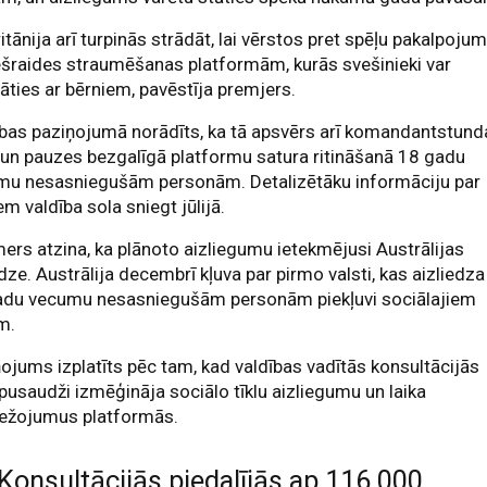
ritānija arī turpinās strādāt, lai vērstos pret spēļu pakalpoju
ešraides straumēšanas platformām, kurās svešinieki var
āties ar bērniem, pavēstīja premjers.
bas paziņojumā norādīts, ka tā apsvērs arī komandantstund
 un pauzes bezgalīgā platformu satura ritināšanā 18 gadu
mu nesasniegušām personām. Detalizētāku informāciju par
em valdība sola sniegt jūlijā.
ers atzina, ka plānoto aizliegumu ietekmējusi Austrālijas
dze. Austrālija decembrī kļuva par pirmo valsti, kas aizliedza
adu vecumu nesasniegušām personām piekļuvi sociālajiem
em.
ojums izplatīts pēc tam, kad valdības vadītās konsultācijās
 pusaudži izmēģināja sociālo tīklu aizliegumu un laika
bežojumus platformās.
Konsultācijās piedalījās ap 116 000