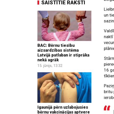
SAISTĪTIE RAKSTI
Lielb
un ti
sazin
Valdī
naktī
vecu
BAC: Bērnu tiesību
plāni
aizsardzības sistēma
Latvijā patlaban ir stiprāka
Stārm
nekā agrāk
piere
15. jūnijs, 13:32
16 g
tīkli
Paziņ
britu
iero
Igaunijā pērn uzlabojusies
bērnu vakcinācijas aptvere