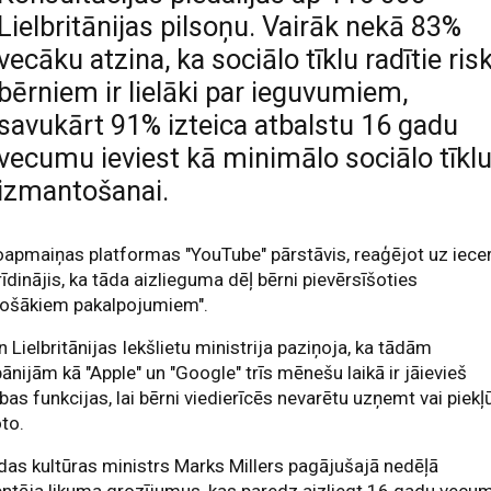
Lielbritānijas pilsoņu. Vairāk nekā 83%
vecāku atzina, ka sociālo tīklu radītie risk
bērniem ir lielāki par ieguvumiem,
savukārt 91% izteica atbalstu 16 gadu
vecumu ieviest kā minimālo sociālo tīkl
izmantošanai.
apmaiņas platformas "YouTube" pārstāvis, reaģējot uz iecer
rīdinājis, ka tāda aizlieguma dēļ bērni pievērsīšoties
rošākiem pakalpojumiem".
 Lielbritānijas Iekšlietu ministrija paziņoja, ka tādām
nijām kā "Apple" un "Google" trīs mēnešu laikā ir jāievieš
bas funkcijas, lai bērni viedierīcēs nevarētu uzņemt vai piekļ
oto.
as kultūras ministrs Marks Millers pagājušajā nedēļā
ntēja likuma grozījumus, kas paredz aizliegt 16 gadu vecu