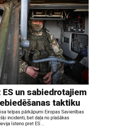
t ES un sabiedrotajiem
iebiedēšanas taktiku
gaisa telpas pārkāpumi Eiropas Savienības
išķi incidenti, bet daļa no plašākas
vija īsteno pret ES ...