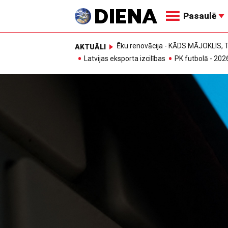
Pasaulē
Ēku renovācija - KĀDS MĀJOKLIS
AKTUĀLI
Latvijas eksporta izcilības
PK futbolā - 202