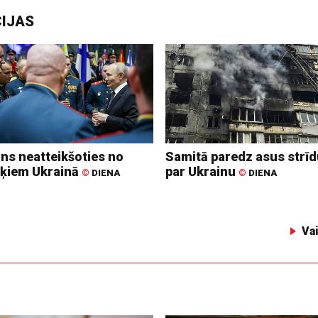
CIJAS
ins neatteikšoties no
Samitā paredz asus strī
ķiem Ukrainā
par Ukrainu
©
DIENA
©
DIENA
Va