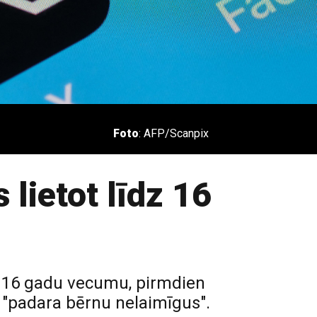
Foto
: AFP/Scanpix
s lietot līdz 16
uši 16 gadu vecumu, pirmdien
 "padara bērnu nelaimīgus".