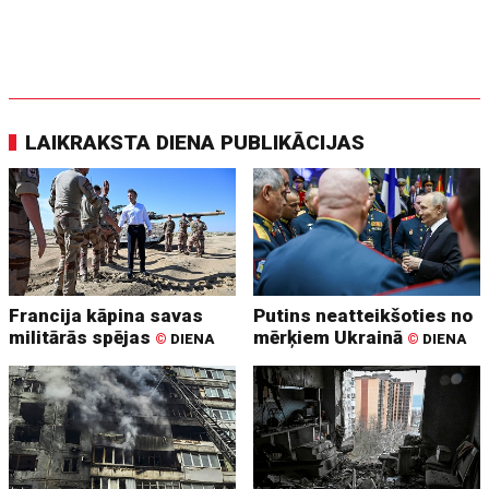
LAIKRAKSTA DIENA PUBLIKĀCIJAS
Francija kāpina savas
Putins neatteikšoties no
militārās spējas
mērķiem Ukrainā
©
DIENA
©
DIENA