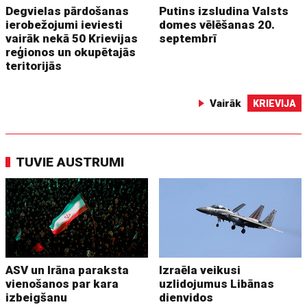
Degvielas pārdošanas
Putins izsludina Valsts
ierobežojumi ieviesti
domes vēlēšanas 20.
vairāk nekā 50 Krievijas
septembrī
reģionos un okupētajās
teritorijās
Vairāk
KRIEVIJA
TUVIE AUSTRUMI
ASV un Irāna paraksta
Izraēla veikusi
vienošanos par kara
uzlidojumus Libānas
izbeigšanu
dienvidos