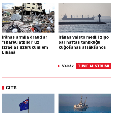
Irānas armija draud ar
Irānas valsts mediji ziņo
"skarbu atbildi" uz
par naftas tankkuģu
Izraēlas uzbrukumiem
kuģošanas atsākšanos
Libānā
Vairāk
TUVIE AUSTRUMI
CITS