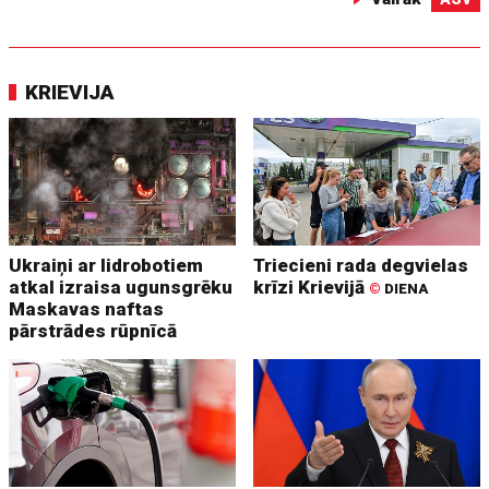
KRIEVIJA
Ukraiņi ar lidrobotiem
Triecieni rada degvielas
atkal izraisa ugunsgrēku
krīzi Krievijā
©
DIENA
Maskavas naftas
pārstrādes rūpnīcā