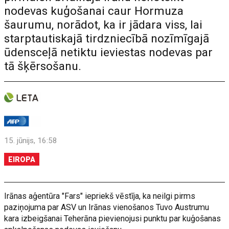
nodevas kuģošanai caur Hormuza
šaurumu, norādot, ka ir jādara viss, lai
starptautiskajā tirdzniecībā nozīmīgajā
ūdensceļā netiktu ieviestas nodevas par
tā šķērsošanu.
15. jūnijs, 16:58
EIROPA
Irānas aģentūra "Fars" iepriekš vēstīja, ka neilgi pirms
paziņojuma par ASV un Irānas vienošanos Tuvo Austrumu
kara izbeigšanai Teherāna pievienojusi punktu par kuģošanas