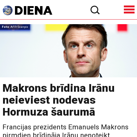
Foto
: AFP/Scanpix
Makrons brīdina Irānu
neieviest nodevas
Hormuza šaurumā
Francijas prezidents Emanuels Makrons
pirmdien brīdināja Irānu nenoteikt