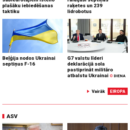
plašāku iebiedēšanas
raķetes un 239
taktiku
lidrobotus
Beļģija nodos Ukrainai
G7 valstu līderi
septiņus F-16
deklarācijā sola
pastiprināt militāro
atbalstu Ukrainai
©
DIENA
Vairāk
EIROPA
ASV