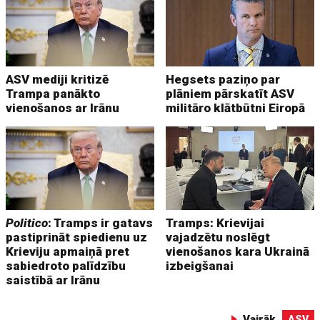
ASV mediji kritizē
Hegsets paziņo par
Trampa panākto
plāniem pārskatīt ASV
vienošanos ar Irānu
militāro klātbūtni Eiropā
Politico
: Tramps ir gatavs
Tramps: Krievijai
pastiprināt spiedienu uz
vajadzētu noslēgt
Krieviju apmaiņā pret
vienošanos kara Ukrainā
sabiedroto palīdzību
izbeigšanai
saistībā ar Irānu
Vairāk
ASV