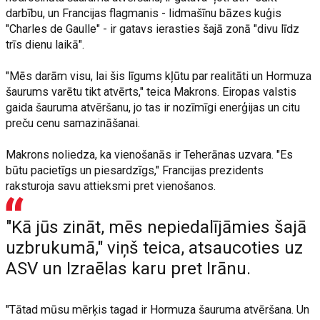
darbību, un Francijas flagmanis - lidmašīnu bāzes kuģis
"Charles de Gaulle" - ir gatavs ierasties šajā zonā "divu līdz
trīs dienu laikā".
"Mēs darām visu, lai šis līgums kļūtu par realitāti un Hormuza
šaurums varētu tikt atvērts," teica Makrons. Eiropas valstis
gaida šauruma atvēršanu, jo tas ir nozīmīgi enerģijas un citu
preču cenu samazināšanai.
Makrons noliedza, ka vienošanās ir Teherānas uzvara. "Es
būtu pacietīgs un piesardzīgs," Francijas prezidents
raksturoja savu attieksmi pret vienošanos.
"Kā jūs zināt, mēs nepiedalījāmies šajā
uzbrukumā," viņš teica, atsaucoties uz
ASV un Izraēlas karu pret Irānu.
"Tātad mūsu mērķis tagad ir Hormuza šauruma atvēršana. Un