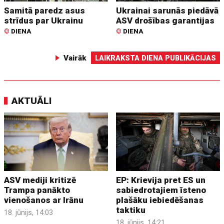
Samitā paredz asus
Ukrainai sarunās piedāvā
strīdus par Ukrainu
ASV drošības garantijas
©
DIENA
©
DIENA
Vairāk
LAIKRAKSTA DIENA PUBLIKĀCIJAS
AKTUĀLI
ASV mediji kritizē
EP: Krievija pret ES un
Trampa panākto
sabiedrotajiem īsteno
vienošanos ar Irānu
plašāku iebiedēšanas
taktiku
18. jūnijs, 14:03
18. jūnijs, 14:21