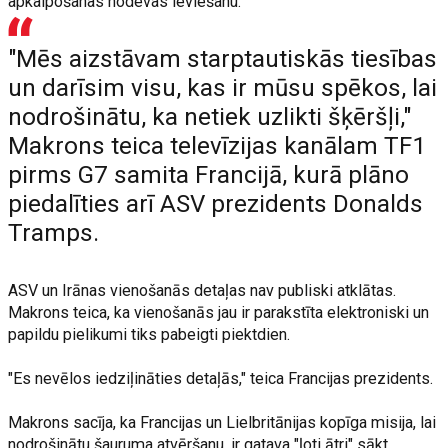
apkalpošanas nodevas ieviešanu.
"Mēs aizstāvam starptautiskās tiesības
un darīsim visu, kas ir mūsu spēkos, lai
nodrošinātu, ka netiek uzlikti šķēršļi,"
Makrons teica televīzijas kanālam TF1
pirms G7 samita Francijā, kurā plāno
piedalīties arī ASV prezidents Donalds
Tramps.
ASV un Irānas vienošanās detaļas nav publiski atklātas.
Makrons teica, ka vienošanās jau ir parakstīta elektroniski un
papildu pielikumi tiks pabeigti piektdien.
"Es nevēlos iedziļināties detaļās," teica Francijas prezidents.
Makrons sacīja, ka Francijas un Lielbritānijas kopīga misija, lai
nodrošinātu šauruma atvēršanu, ir gatava "ļoti ātri" sākt