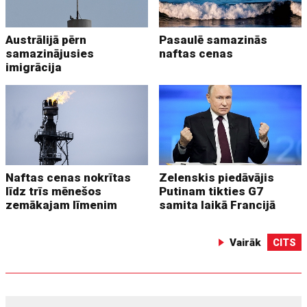
Austrālijā pērn
Pasaulē samazinās
samazinājusies
naftas cenas
imigrācija
Naftas cenas nokrītas
Zelenskis piedāvājis
līdz trīs mēnešos
Putinam tikties G7
zemākajam līmenim
samita laikā Francijā
Vairāk
CITS