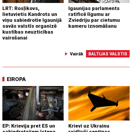
LRT: Rosļikovs,
Igaunijas parlaments
lietuvietis Kandrots un
ratificē līgumu ar
viņu sabiedrotie Igaunijā
Zviedriju par cietumu
savās valstīs organizē
kameru iznomāšanu
kustības neuzticības
vairošanai
Vairāk
BALTIJAS VALSTIS
EIROPA
EP: Krievija pret ES un
Krievi uz Ukrainu
sabiedrotajiem īsteno
raidījuši septiņas