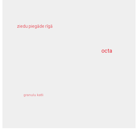
ziedu piegāde rīgā
meliorācijas darbi
octa
dziļurbums
kravu apdrošināšana
granulu katli
siltumsūknis