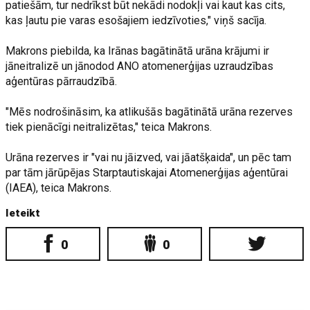
patiešām, tur nedrīkst būt nekādi nodokļi vai kaut kas cits,
kas ļautu pie varas esošajiem iedzīvoties," viņš sacīja.
Makrons piebilda, ka Irānas bagātinātā urāna krājumi ir
jāneitralizē un jānodod ANO atomenerģijas uzraudzības
aģentūras pārraudzībā.
"Mēs nodrošināsim, ka atlikušās bagātinātā urāna rezerves
tiek pienācīgi neitralizētas," teica Makrons.
Urāna rezerves ir "vai nu jāizved, vai jāatšķaida", un pēc tam
par tām jārūpējas Starptautiskajai Atomenerģijas aģentūrai
(IAEA), teica Makrons.
Ieteikt
0
0