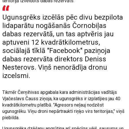
teritorijā izveidots dabas rezervāts.
Ugunsgrēks izcēlās pēc divu bezpilota
lidaparātu nogāšanās Čornobiļas
dabas rezervātā, un tas aptvēris jau
aptuveni 12 kvadrātkilometrus,
sociālajā tīklā "Facebook" paziņoja
dabas rezervāta direktors Deniss
Nesterovs. Viņš nenorādīja dronu
izcelsmi.
Tikmēr Čerņihivas apgabala kara administrācijas vadītājs
Vjačeslavs Čauss ziņoja, ka ugunsgrēks ir izplatījies jau 40
kvadrātkilometru platībā. "Agresors neļauj nodzēst
ugunsgrēku. Viņu droni nepārtraukti riņķo virs teritorijas," viņš
piebilda.
Ugunsgrēka dzēšanu apgrūtina arī spēcīgs vējš, sausums un