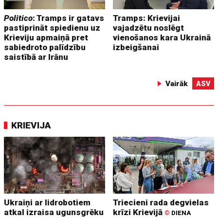
Politico
: Tramps ir gatavs
Tramps: Krievijai
pastiprināt spiedienu uz
vajadzētu noslēgt
Krieviju apmaiņā pret
vienošanos kara Ukrainā
sabiedroto palīdzību
izbeigšanai
saistībā ar Irānu
Vairāk
ASV
KRIEVIJA
Ukraiņi ar lidrobotiem
Triecieni rada degvielas
atkal izraisa ugunsgrēku
krīzi Krievijā
©
DIENA