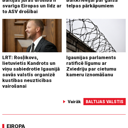
Baltijas jūras drošība ir
Baltkrievijai par gaisa
svarīga Eiropas un līdz ar
telpas pārkāpumiem
to ASV drošībai
LRT: Rosļikovs,
Igaunijas parlaments
lietuvietis Kandrots un
ratificē līgumu ar
viņu sabiedrotie Igaunijā
Zviedriju par cietumu
savās valstīs organizē
kameru iznomāšanu
kustības neuzticības
vairošanai
Vairāk
BALTIJAS VALSTIS
EIROPA