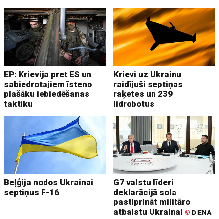
EP: Krievija pret ES un
Krievi uz Ukrainu
sabiedrotajiem īsteno
raidījuši septiņas
plašāku iebiedēšanas
raķetes un 239
taktiku
lidrobotus
Beļģija nodos Ukrainai
G7 valstu līderi
septiņus F-16
deklarācijā sola
pastiprināt militāro
atbalstu Ukrainai
©
DIENA