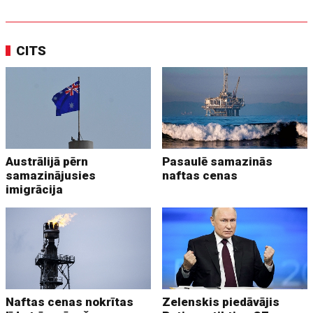
CITS
Austrālijā pērn
Pasaulē samazinās
samazinājusies
naftas cenas
imigrācija
Naftas cenas nokrītas
Zelenskis piedāvājis