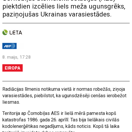
piektdien izcēlies liels meža ugunsgrēks,
paziņojušas Ukrainas varasiestādes.
8. maijs, 17:28
EIROPA
Radiācijas līmenis notikuma vietā ir normas robežās, ziņoja
varasiestādes, piebilstot, ka ugunsdzēsēji cenšas ierobežot
liesmas.
Teritorija ap Čornobiļas AES ir lielā mērā pamesta kopš
katastrofas 1986. gada 26. aprīlī. Tas bija lielākais civilās
kodolenerģētikas negadījums, kāds noticis. Kopš tā laika