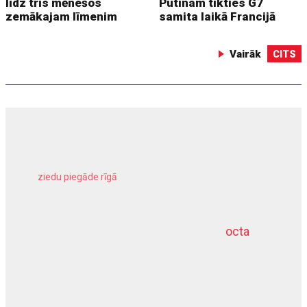
līdz trīs mēnešos
Putinam tikties G7
zemākajam līmenim
samita laikā Francijā
Vairāk
CITS
ziedu piegāde rīgā
meliorācijas darbi
octa
dziļurbums
kravu apdrošināšana