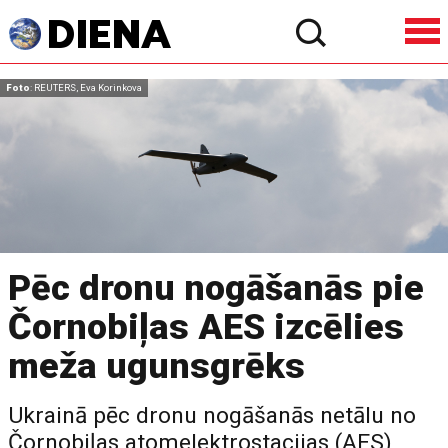
Foto
: REUTERS, Eva Korinkova
Pēc dronu nogāšanās pie
Čornobiļas AES izcēlies
meža ugunsgrēks
Ukrainā pēc dronu nogāšanās netālu no
Čornobiļas atomelektrostacijas (AES)