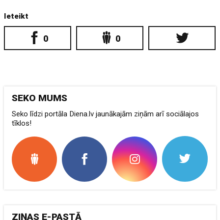
Ieteikt
0
0
SEKO MUMS
Seko līdzi portāla Diena.lv jaunākajām ziņām arī sociālajos
tīklos!
ZIŅAS E-PASTĀ