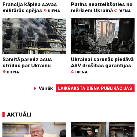
Francija kāpina savas
Putins neatteikšoties no
militārās spējas
mērķiem Ukrainā
©
DIENA
©
DIENA
Samitā paredz asus
Ukrainai sarunās piedāvā
strīdus par Ukrainu
ASV drošības garantijas
©
DIENA
©
DIENA
Vairāk
LAIKRAKSTA DIENA PUBLIKĀCIJAS
AKTUĀLI