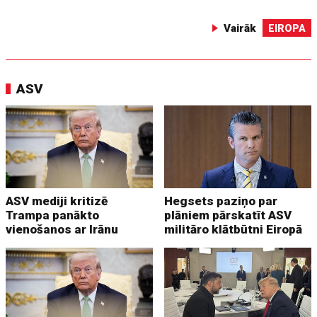
Vairāk
EIROPA
ASV
ASV mediji kritizē
Hegsets paziņo par
Trampa panākto
plāniem pārskatīt ASV
vienošanos ar Irānu
militāro klātbūtni Eiropā