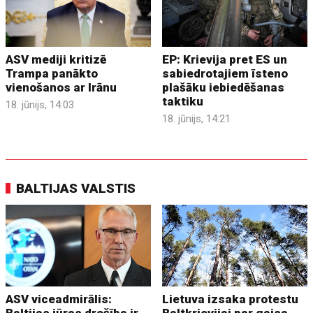
ASV mediji kritizē
EP: Krievija pret ES un
Trampa panākto
sabiedrotajiem īsteno
vienošanos ar Irānu
plašāku iebiedēšanas
taktiku
18. jūnijs, 14:03
18. jūnijs, 14:21
BALTIJAS VALSTIS
ASV viceadmirālis:
Lietuva izsaka protestu