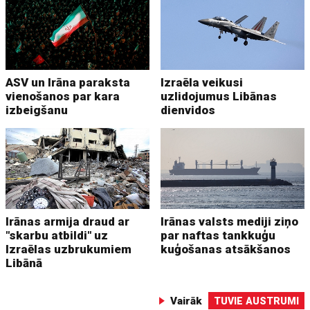
ASV un Irāna paraksta
Izraēla veikusi
vienošanos par kara
uzlidojumus Libānas
izbeigšanu
dienvidos
Irānas armija draud ar
Irānas valsts mediji ziņo
"skarbu atbildi" uz
par naftas tankkuģu
Izraēlas uzbrukumiem
kuģošanas atsākšanos
Libānā
Vairāk
TUVIE AUSTRUMI