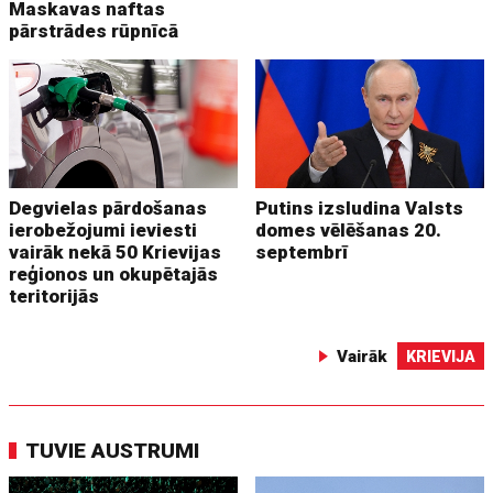
Maskavas naftas
pārstrādes rūpnīcā
Degvielas pārdošanas
Putins izsludina Valsts
ierobežojumi ieviesti
domes vēlēšanas 20.
vairāk nekā 50 Krievijas
septembrī
reģionos un okupētajās
teritorijās
Vairāk
KRIEVIJA
TUVIE AUSTRUMI