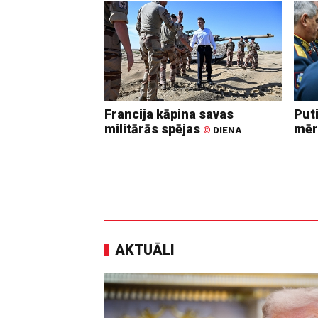
Francija kāpina savas
Put
militārās spējas
mēr
©
DIENA
AKTUĀLI