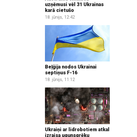
uzņēmusi vēl 31 Ukrainas
karā cietušo
18. jūnijs, 12:42
Beļģija nodos Ukrainai
septiņus F-16
18. jūnijs, 11:12
Ukraiņi ar lidrobotiem atkal
izraisa ugunsgrēku