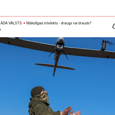
, TĀDA VALSTS
Mākslīgais intelekts - draugs vai drauds?
6