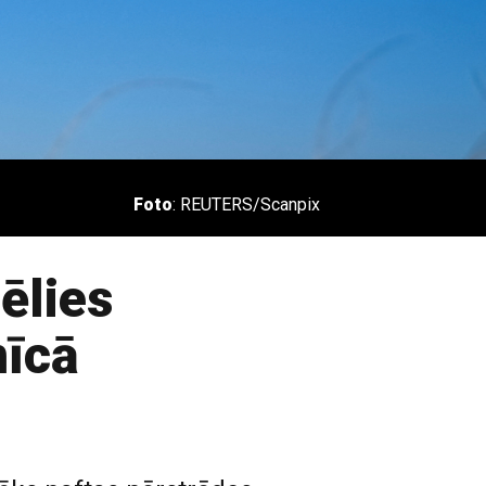
Foto
: REUTERS/Scanpix
ēlies
nīcā