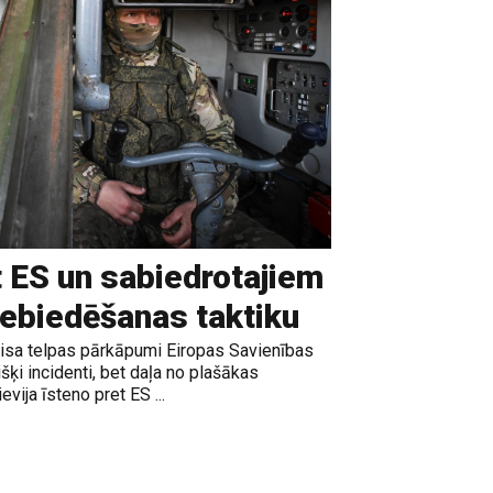
t ES un sabiedrotajiem
iebiedēšanas taktiku
gaisa telpas pārkāpumi Eiropas Savienības
išķi incidenti, bet daļa no plašākas
vija īsteno pret ES ...