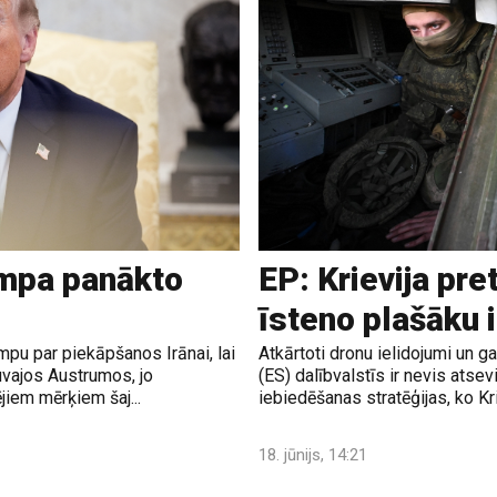
ampa panākto
EP: Krievija pre
īsteno plašāku 
pu par piekāpšanos Irānai, lai
Atkārtoti dronu ielidojumi un 
uvajos Austrumos, jo
(ES) dalībvalstīs ir nevis atsev
jiem mērķiem šaj...
iebiedēšanas stratēģijas, ko Krie
18. jūnijs, 14:21