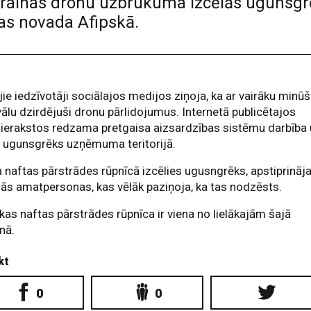
krainas dronu uzbrukuma izcēlās ugunsgr
as novada Afipskā.
jie iedzīvotāji sociālajos medijos ziņoja, ka ar vairāku minū
vālu dzirdējuši dronu pārlidojumus. Internetā publicētajos
ierakstos redzama pretgaisa aizsardzības sistēmu darbība
s ugunsgrēks uzņēmuma teritorijā.
a naftas pārstrādes rūpnīcā izcēlies ugusngrēks, apstiprināj
jās amatpersonas, kas vēlāk paziņoja, ka tas nodzēsts.
kas naftas pārstrādes rūpnīca ir viena no lielākajām šajā
nā.
kt
0
0