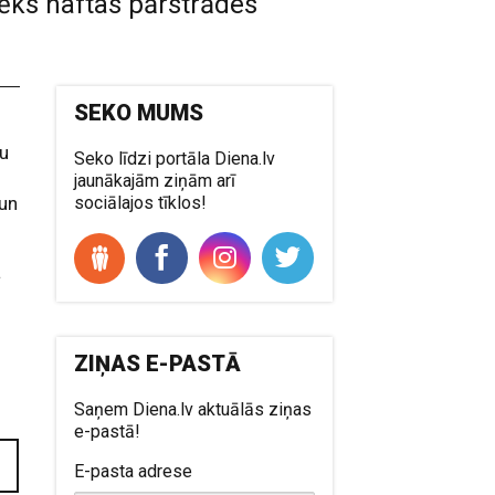
ēks naftas pārstrādes
SEKO MUMS
šu
Seko līdzi portāla Diena.lv
jaunākajām ziņām arī
 un
sociālajos tīklos!
a
ZIŅAS E-PASTĀ
Saņem Diena.lv aktuālās ziņas
e-pastā!
E-pasta adrese