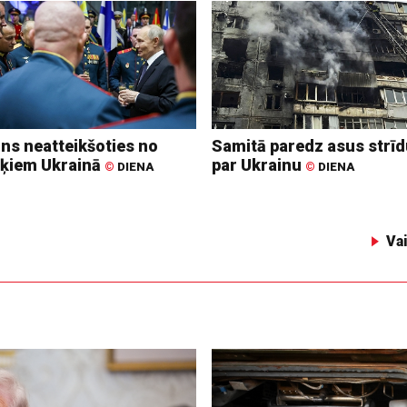
ins neatteikšoties no
Samitā paredz asus strī
ķiem Ukrainā
par Ukrainu
©
DIENA
©
DIENA
Va