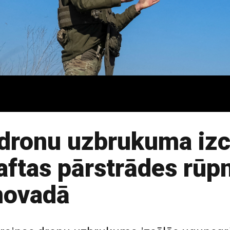
dronu uzbrukuma izc
ftas pārstrādes rūp
novadā