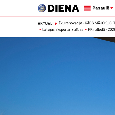
Pasaulē
Ēku renovācija - KĀDS MĀJOKLIS
AKTUĀLI
Latvijas eksporta izcilības
PK futbolā - 202