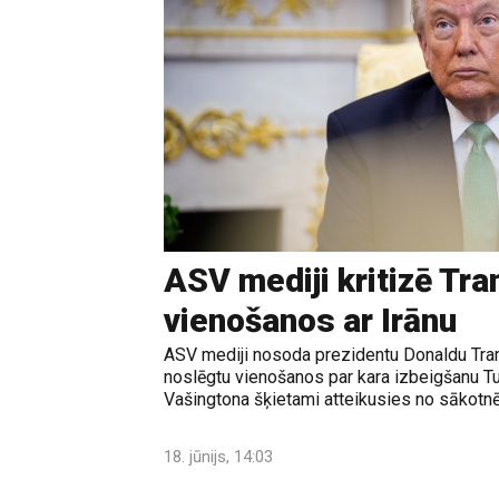
ASV mediji kritizē Tr
vienošanos ar Irānu
ASV mediji nosoda prezidentu Donaldu Tram
noslēgtu vienošanos par kara izbeigšanu T
Vašingtona šķietami atteikusies no sākotnē
18. jūnijs, 14:03