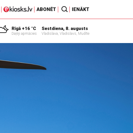
ABONĒT
IENĀKT
Rīgā +16 °C
Sestdiena, 8. augusts
Daļēji apmācies
Vladislava, Vladislavs, Mudīte