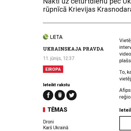
Naktī uz ceturtdienu pec U
rūpnīcā Krievijas Krasnodar
Vietē
inter
UKRAINSKAJA PRAVDA
video
11. jūnijs, 12:37
plaš
EIROPA
To, k
vietē
Ieteikt rakstu
Afips
reģio
TĒMAS
Ietei
Droni
Karš Ukrainā