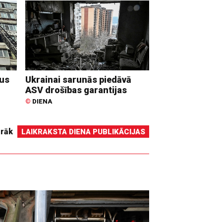
dus
Ukrainai sarunās piedāvā
ASV drošības garantijas
©
DIENA
irāk
LAIKRAKSTA DIENA PUBLIKĀCIJAS