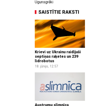
Ugunsgrēki
SAISTĪTIE RAKSTI
Krievi uz Ukrainu raidījuši
septiņas raķetes un 239
lidrobotus
18. jūnijs, 12:57
Austrumu slimnīca