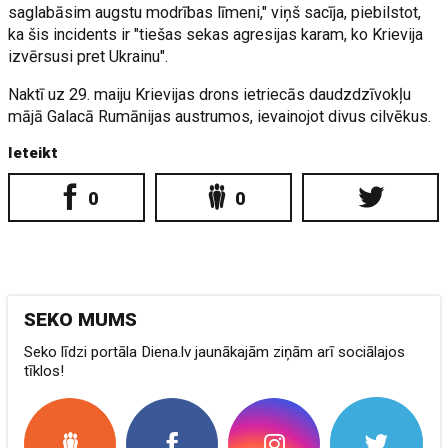
saglabāsim augstu modrības līmeni," viņš sacīja, piebilstot,
ka šis incidents ir "tiešas sekas agresijas karam, ko Krievija
izvērsusi pret Ukrainu".
Naktī uz 29. maiju Krievijas drons ietriecās daudzdzīvokļu
mājā Galacā Rumānijas austrumos, ievainojot divus cilvēkus.
Ieteikt
0
0
SEKO MUMS
Seko līdzi portāla Diena.lv jaunākajām ziņām arī sociālajos
tīklos!