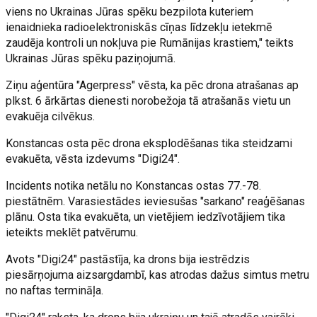
viens no Ukrainas Jūras spēku bezpilota kuteriem
ienaidnieka radioelektroniskās cīņas līdzekļu ietekmē
zaudēja kontroli un nokļuva pie Rumānijas krastiem," teikts
Ukrainas Jūras spēku paziņojumā.
Ziņu aģentūra "Agerpress" vēsta, ka pēc drona atrašanas ap
plkst. 6 ārkārtas dienesti norobežoja tā atrašanās vietu un
evakuēja cilvēkus.
Konstancas osta pēc drona eksplodēšanas tika steidzami
evakuēta, vēsta izdevums "Digi24".
Incidents notika netālu no Konstancas ostas 77.-78.
piestātnēm. Varasiestādes ieviesušas "sarkano" reaģēšanas
plānu. Osta tika evakuēta, un vietējiem iedzīvotājiem tika
ieteikts meklēt patvērumu.
Avots "Digi24" pastāstīja, ka drons bija iestrēdzis
piesārņojuma aizsargdambī, kas atrodas dažus simtus metru
no naftas termināļa.