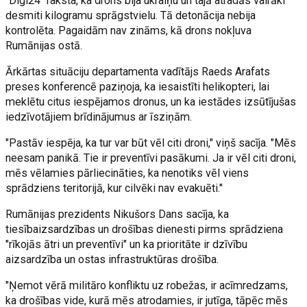
"Digi24" raksta, ka drons bija ukraiņu un tajā atradās vairāki
desmiti kilogramu sprāgstvielu. Tā detonācija nebija
kontrolēta. Pagaidām nav zināms, kā drons nokļuva
Rumānijas ostā.
Ārkārtas situāciju departamenta vadītājs Raeds Arafats
preses konferencē paziņoja, ka iesaistīti helikopteri, lai
meklētu citus iespējamos dronus, un ka iestādes izsūtījušas
iedzīvotājiem brīdinājumus ar īsziņām.
"Pastāv iespēja, ka tur var būt vēl citi droni," viņš sacīja. "Mēs
neesam panikā. Tie ir preventīvi pasākumi. Ja ir vēl citi droni,
mēs vēlamies pārliecināties, ka nenotiks vēl viens
sprādziens teritorijā, kur cilvēki nav evakuēti."
Rumānijas prezidents Nikušors Dans sacīja, ka
tiesībaizsardzības un drošības dienesti pirms sprādziena
"rīkojās ātri un preventīvi" un ka prioritāte ir dzīvību
aizsardzība un ostas infrastruktūras drošība.
"Ņemot vērā militāro konfliktu uz robežas, ir acīmredzams,
ka drošības vide, kurā mēs atrodamies, ir jutīga, tāpēc mēs