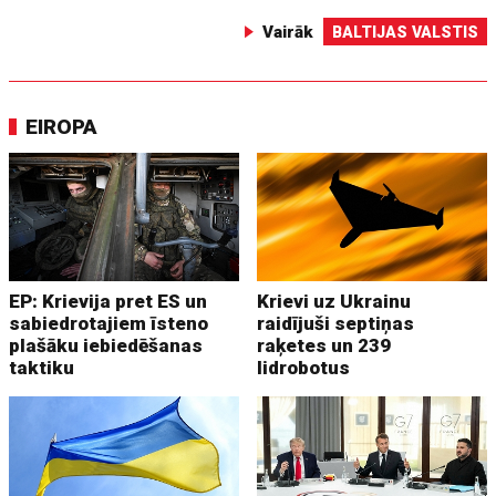
Vairāk
BALTIJAS VALSTIS
EIROPA
EP: Krievija pret ES un
Krievi uz Ukrainu
sabiedrotajiem īsteno
raidījuši septiņas
plašāku iebiedēšanas
raķetes un 239
taktiku
lidrobotus