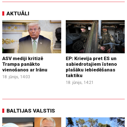
AKTUĀLI
ASV mediji kritizē
EP: Krievija pret ES un
Trampa panākto
sabiedrotajiem īsteno
vienošanos ar Irānu
plašāku iebiedēšanas
taktiku
18. jūnijs, 14:03
18. jūnijs, 14:21
BALTIJAS VALSTIS