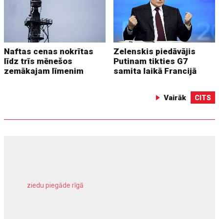
Naftas cenas nokrītas
Zelenskis piedāvājis
līdz trīs mēnešos
Putinam tikties G7
zemākajam līmenim
samita laikā Francijā
Vairāk
CITS
ziedu piegāde rīgā
meliorācijas darbi