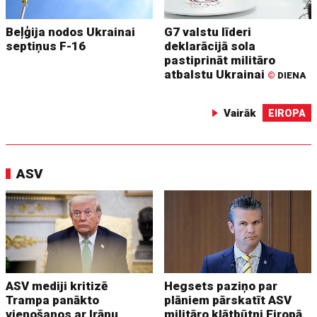
Beļģija nodos Ukrainai
G7 valstu līderi
septiņus F-16
deklarācijā sola
pastiprināt militāro
atbalstu Ukrainai
©
DIENA
Vairāk
EIROPA
ASV
ASV mediji kritizē
Hegsets paziņo par
Trampa panākto
plāniem pārskatīt ASV
vienošanos ar Irānu
militāro klātbūtni Eiropā