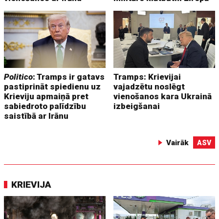
Politico
: Tramps ir gatavs
Tramps: Krievijai
pastiprināt spiedienu uz
vajadzētu noslēgt
Krieviju apmaiņā pret
vienošanos kara Ukrainā
sabiedroto palīdzību
izbeigšanai
saistībā ar Irānu
Vairāk
ASV
KRIEVIJA