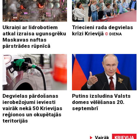
Ukraiņi ar lidrobotiem
Triecieni rada degvielas
atkal izraisa ugunsgrēku
krīzi Krievijā
©
DIENA
Maskavas naftas
pārstrādes rūpnīcā
Degvielas pārdošanas
Putins izsludina Valsts
ierobežojumi ieviesti
domes vēlēšanas 20.
vairāk nekā 50 Krievijas
septembrī
reģionos un okupētajās
teritorijās
Vairāk
KRIEVIJA