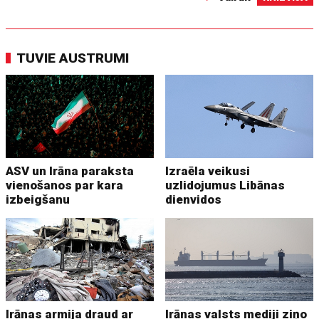
TUVIE AUSTRUMI
ASV un Irāna paraksta
Izraēla veikusi
vienošanos par kara
uzlidojumus Libānas
izbeigšanu
dienvidos
Irānas armija draud ar
Irānas valsts mediji ziņo