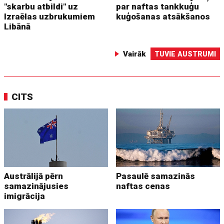
"skarbu atbildi" uz
par naftas tankkuģu
Izraēlas uzbrukumiem
kuģošanas atsākšanos
Libānā
Vairāk
TUVIE AUSTRUMI
CITS
Austrālijā pērn
Pasaulē samazinās
samazinājusies
naftas cenas
imigrācija