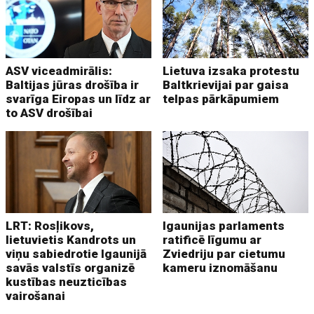
ASV viceadmirālis:
Lietuva izsaka protestu
Baltijas jūras drošība ir
Baltkrievijai par gaisa
svarīga Eiropas un līdz ar
telpas pārkāpumiem
to ASV drošībai
LRT: Rosļikovs,
Igaunijas parlaments
lietuvietis Kandrots un
ratificē līgumu ar
viņu sabiedrotie Igaunijā
Zviedriju par cietumu
savās valstīs organizē
kameru iznomāšanu
kustības neuzticības
vairošanai