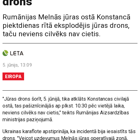
drons
Rumānijas Melnās jūras ostā Konstancā
piektdienas rītā eksplodējis jūras drons,
taču neviens cilvēks nav cietis.
5. jūnijs, 13:09
EIROPA
"Jūras drons šorīt, 5. jūnijā, tika atklāts Konstancas civilajā
ostā, tas pašiznīcinājās ap plkst. 10.30 pēc vietējā laika,
neviens cilvēks nav cietis," teikts Rumānijas Aizsardzības
ministrijas paziņojumā.
Ukrainas karaflote apstiprināja, ka incidentā bija iesaistīts tās
drons. "Veicot uzdevumus Melnās jūras operatīvajā zonā,