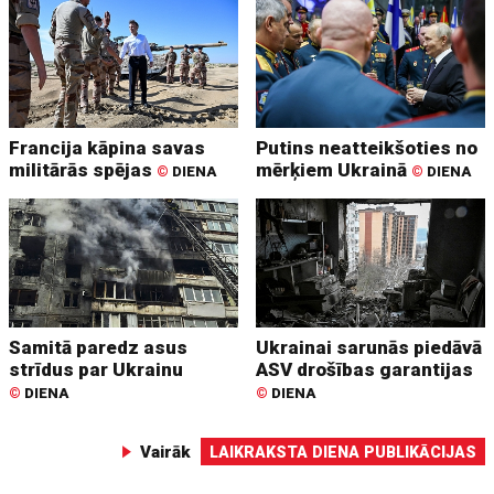
Francija kāpina savas
Putins neatteikšoties no
militārās spējas
mērķiem Ukrainā
©
DIENA
©
DIENA
Samitā paredz asus
Ukrainai sarunās piedāvā
strīdus par Ukrainu
ASV drošības garantijas
©
DIENA
©
DIENA
Vairāk
LAIKRAKSTA DIENA PUBLIKĀCIJAS