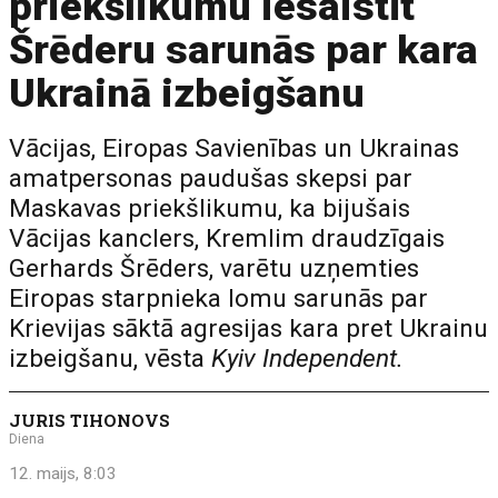
priekšlikumu iesaistīt
Šrēderu sarunās par kara
Ukrainā izbeigšanu
Vācijas, Eiropas Savienības un Ukrainas
amatpersonas paudušas skepsi par
Maskavas priekšlikumu, ka bijušais
Vācijas kanclers, Kremlim draudzīgais
Gerhards Šrēders, varētu uzņemties
Eiropas starpnieka lomu sarunās par
Krievijas sāktā agresijas kara pret Ukrainu
izbeigšanu, vēsta
Kyiv Independent.
JURIS TIHONOVS
Diena
12. maijs, 8:03