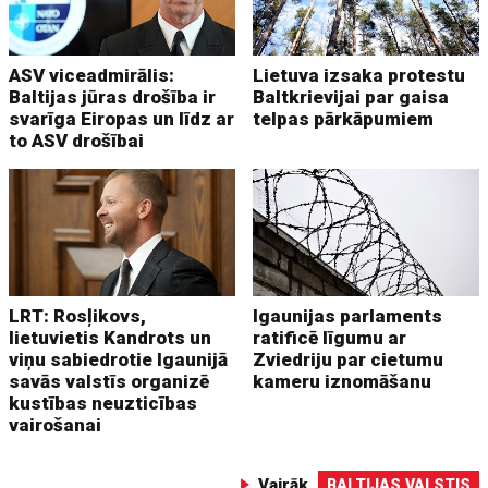
ASV viceadmirālis:
Lietuva izsaka protestu
Baltijas jūras drošība ir
Baltkrievijai par gaisa
svarīga Eiropas un līdz ar
telpas pārkāpumiem
to ASV drošībai
LRT: Rosļikovs,
Igaunijas parlaments
lietuvietis Kandrots un
ratificē līgumu ar
viņu sabiedrotie Igaunijā
Zviedriju par cietumu
savās valstīs organizē
kameru iznomāšanu
kustības neuzticības
vairošanai
Vairāk
BALTIJAS VALSTIS