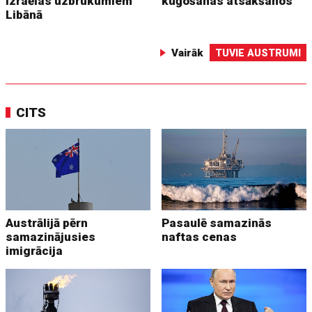
Izraēlas uzbrukumiem
kuģošanas atsākšanos
Libānā
Vairāk
TUVIE AUSTRUMI
CITS
Austrālijā pērn
Pasaulē samazinās
samazinājusies
naftas cenas
imigrācija