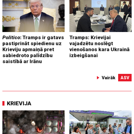
Politico
: Tramps ir gatavs
Tramps: Krievijai
pastiprināt spiedienu uz
vajadzētu noslēgt
Krieviju apmaiņā pret
vienošanos kara Ukrainā
sabiedroto palīdzību
izbeigšanai
saistībā ar Irānu
Vairāk
ASV
KRIEVIJA