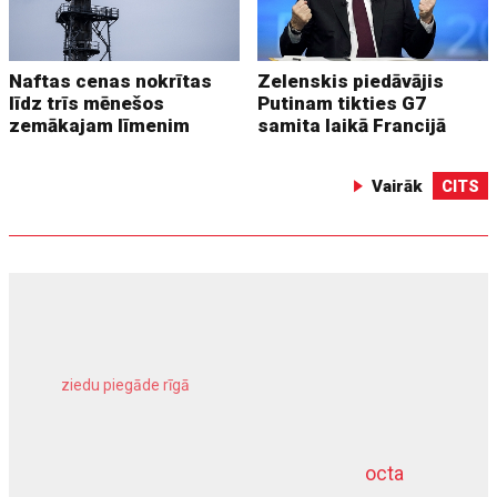
Naftas cenas nokrītas
Zelenskis piedāvājis
līdz trīs mēnešos
Putinam tikties G7
zemākajam līmenim
samita laikā Francijā
Vairāk
CITS
ziedu piegāde rīgā
meliorācijas darbi
octa
dziļurbums