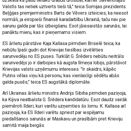
uzskata kā pašu lielāko draudu drošībai, kamēr Savienotajās
Valstīs tas netiek uztverts tieši tā," teica Somijas prezidents.
Beļģijas premjerministrs Barts de Vēvers izteicies, ka neesot
normāli, ja eiropieši finansē karadarbību Ukrainā, taču nav pie
sarunu galda par tās izbeigšanu. Esot jāiesaistās sarunās, lai
panāktu mieru, kas ir pieņemams visiem.
ES ārlietu pārstāve Kaja Kallasa pirmdien Briselē teica, ka
nebūtu īpaši gudri dot Krievijai tiesības izvēlēties
sarunvedēju no ES puses. Turklāt G. Šrēders nebūtu neitrāls
sarunvedējs jo ir darbojies kā augsta līmeņa lobijs, pārstāvot
Krievijas valsts uzņēmumu intereses. "Ir skaidrs, kāpēc
Putins vēlas viņu kā personu, kas vienlaicīgi sēdētu abās
galda pusēs," teica ES augstākā diplomāte.
Arī Ukrainas ārlietu ministrs Andrijs Sibiha pirmdien paziņoja,
ka Kijiva neatbalsta G. Šrēdera kandidatūru. Esot daudz vairāk
piemēroti līderi, kuri varētu uzņemties šo lomu. K. Kallasa arī
paziņoja, ka ES līderi varētu spriest par iespējamu
piedalīšanos sarunās ar Maskavu un prasībām pret Krieviju
samitā maija beigās.