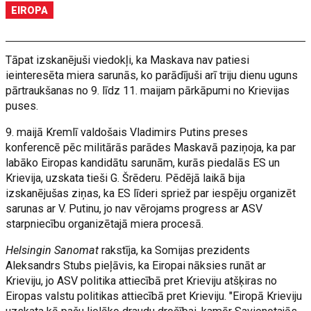
EIROPA
Tāpat izskanējuši viedokļi, ka Maskava nav patiesi
ieinteresēta miera sarunās, ko parādījuši arī triju dienu uguns
pārtraukšanas no 9. līdz 11. maijam pārkāpumi no Krievijas
puses.
9. maijā Kremlī valdošais Vladimirs Putins preses
konferencē pēc militārās parādes Maskavā paziņoja, ka par
labāko Eiropas kandidātu sarunām, kurās piedalās ES un
Krievija, uzskata tieši G. Šrēderu. Pēdējā laikā bija
izskanējušas ziņas, ka ES līderi spriež par iespēju organizēt
sarunas ar V. Putinu, jo nav vērojams progress ar ASV
starpniecību organizētajā miera procesā.
Helsingin Sanomat
rakstīja, ka Somijas prezidents
Aleksandrs Stubs pieļāvis, ka Eiropai nāksies runāt ar
Krieviju, jo ASV politika attiecībā pret Krieviju atšķiras no
Eiropas valstu politikas attiecībā pret Krieviju. "Eiropā Krieviju