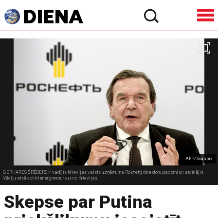
AFP/Scanpix
GERHARDS ŠRĒDERS ir vadījis Krievijas valsts uzņēmuma Rosņeftj direktoru padomi un aicinājis
Vāciju atsāk pirkt energoresursus no Krievijas.
Skepse par Putina