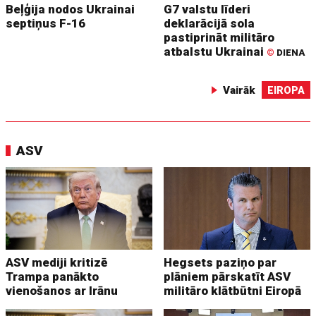
Beļģija nodos Ukrainai
G7 valstu līderi
septiņus F-16
deklarācijā sola
pastiprināt militāro
atbalstu Ukrainai
©
DIENA
Vairāk
EIROPA
ASV
ASV mediji kritizē
Hegsets paziņo par
Trampa panākto
plāniem pārskatīt ASV
vienošanos ar Irānu
militāro klātbūtni Eiropā