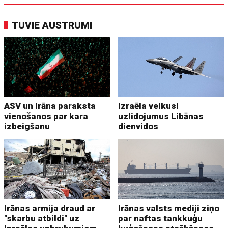
TUVIE AUSTRUMI
ASV un Irāna paraksta
Izraēla veikusi
vienošanos par kara
uzlidojumus Libānas
izbeigšanu
dienvidos
Irānas armija draud ar
Irānas valsts mediji ziņo
"skarbu atbildi" uz
par naftas tankkuģu