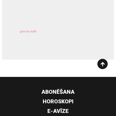
kravu apdrošināšana
granulu katli
siltumsūknis
ABONĒŠANA
HOROSKOPI
E-AVĪZE