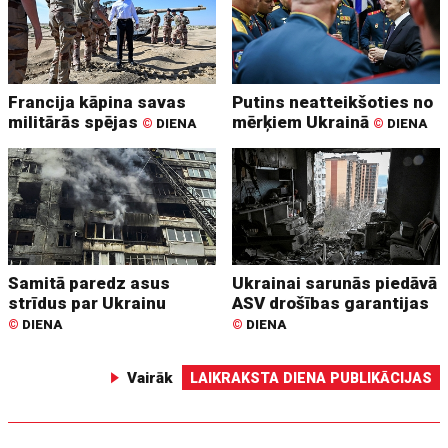
Francija kāpina savas
Putins neatteikšoties no
militārās spējas
mērķiem Ukrainā
©
DIENA
©
DIENA
Samitā paredz asus
Ukrainai sarunās piedāvā
strīdus par Ukrainu
ASV drošības garantijas
©
DIENA
©
DIENA
Vairāk
LAIKRAKSTA DIENA PUBLIKĀCIJAS