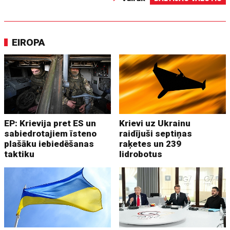
EIROPA
EP: Krievija pret ES un
Krievi uz Ukrainu
sabiedrotajiem īsteno
raidījuši septiņas
plašāku iebiedēšanas
raķetes un 239
taktiku
lidrobotus