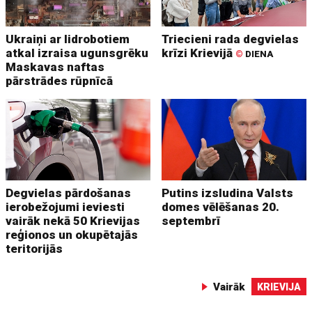
Ukraiņi ar lidrobotiem
Triecieni rada degvielas
atkal izraisa ugunsgrēku
krīzi Krievijā
©
DIENA
Maskavas naftas
pārstrādes rūpnīcā
Degvielas pārdošanas
Putins izsludina Valsts
ierobežojumi ieviesti
domes vēlēšanas 20.
vairāk nekā 50 Krievijas
septembrī
reģionos un okupētajās
teritorijās
Vairāk
KRIEVIJA