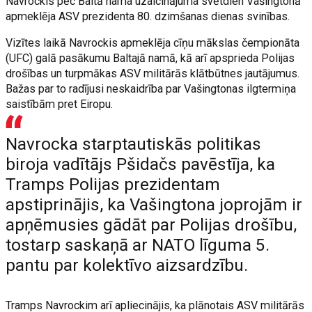
Navrockis pēc Baltā nama uzaicinājuma svētdien Vašingtonā
apmeklēja ASV prezidenta 80. dzimšanas dienas svinības.
Vizītes laikā Navrockis apmeklēja cīņu mākslas čempionāta
(UFC) galā pasākumu Baltajā namā, kā arī apsprieda Polijas
drošības un turpmākas ASV militārās klātbūtnes jautājumus.
Bažas par to radījusi neskaidrība par Vašingtonas ilgtermiņa
saistībām pret Eiropu.
Navrocka starptautiskās politikas
biroja vadītājs Pšidačs pavēstīja, ka
Tramps Polijas prezidentam
apstiprinājis, ka Vašingtona joprojām ir
apņēmusies gādāt par Polijas drošību,
tostarp saskaņā ar NATO līguma 5.
pantu par kolektīvo aizsardzību.
Tramps Navrockim arī apliecinājis, ka plānotais ASV militārās