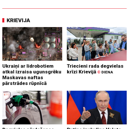
KRIEVIJA
Ukraiņi ar lidrobotiem
Triecieni rada degvielas
atkal izraisa ugunsgrēku
krīzi Krievijā
©
DIENA
Maskavas naftas
pārstrādes rūpnīcā