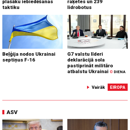
plašāku iebiedēšanas
raķetes un 239
taktiku
lidrobotus
Beļģija nodos Ukrainai
G7 valstu līderi
septiņus F-16
deklarācijā sola
pastiprināt militāro
atbalstu Ukrainai
©
DIENA
Vairāk
EIROPA
ASV