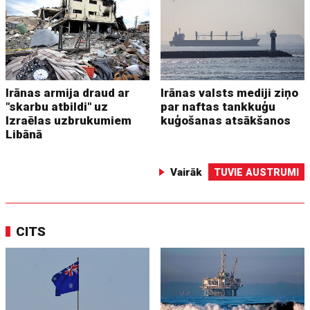
Irānas armija draud ar
Irānas valsts mediji ziņo
"skarbu atbildi" uz
par naftas tankkuģu
Izraēlas uzbrukumiem
kuģošanas atsākšanos
Libānā
Vairāk
TUVIE AUSTRUMI
CITS