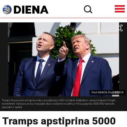
Pool/ABACA, Pool/ABACA
Tramps Navrockim arī apliecinājis, ka plānotais ASV militārās klātbūtnes samazinājums Eiropā
neietekmēs Varšavu un ka viņa publiskais solījums nosūtīt uz Poliju papildu 5000 ASV karavīru
joprojām ir spēkā.
Tramps apstiprina 5000