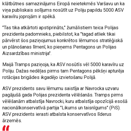
klātbūtnes samazinājums Eiropā neietekmēs Varšavu un ka
viņa publiskais solījums nosūtīt uz Poliju papildu 5000 ASV
karavīru joprojām ir spēkā.
"Tas tika atkārtoti apstiprināts," žurnālistiem teica Polijas
prezidenta padomnieks, piebilstot, ka "tagad atliek tikai
pārvērst šos paziņojumus konkrētos lēmumos stratēģiskā
un plānošanas līmenī, ko pieņems Pentagons un Polijas
Aizsardzības ministrija".
Maijā Tramps paziņoja, ka ASV nosūtīs vēl 5000 karavīru uz
Poliju. Dažas nedēļas pirms tam Pentagons pēkšņi apturēja
rotācijas brigādes ikgadējo izvietošanu Polijā.
ASV prezidents savu lēmumu saistīja ar Navrocka uzvaru
pagājušā gada Polijas prezidenta vēlēšanās. Tramps pirms
vēlēšanām atbalstīja Navrocki, kuru atbalstīja opozīcijā esošā
nacionālkonservatīvā partija "Likums un taisnīgums" (PiS).
ASV prezidents ierasti atbalsta konservatīvos līderus
ārzemēs.