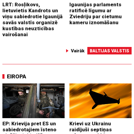
LRT: Rosļikovs,
Igaunijas parlaments
lietuvietis Kandrots un
ratificē līgumu ar
viņu sabiedrotie Igaunijā
Zviedriju par cietumu
savās valstīs organizē
kameru iznomāšanu
kustības neuzticības
vairošanai
Vairāk
BALTIJAS VALSTIS
EIROPA
EP: Krievija pret ES un
Krievi uz Ukrainu
sabiedrotajiem īsteno
raidījuši septiņas