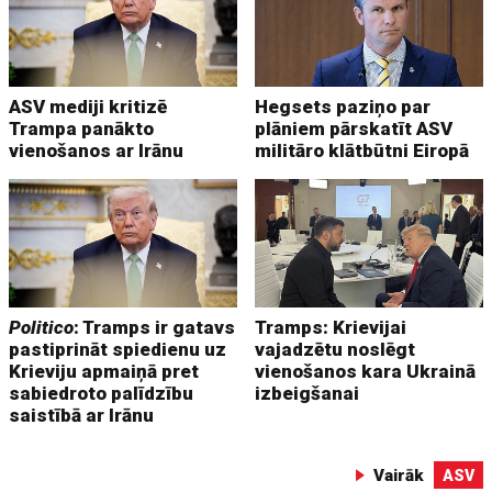
ASV mediji kritizē
Hegsets paziņo par
Trampa panākto
plāniem pārskatīt ASV
vienošanos ar Irānu
militāro klātbūtni Eiropā
Politico
: Tramps ir gatavs
Tramps: Krievijai
pastiprināt spiedienu uz
vajadzētu noslēgt
Krieviju apmaiņā pret
vienošanos kara Ukrainā
sabiedroto palīdzību
izbeigšanai
saistībā ar Irānu
Vairāk
ASV