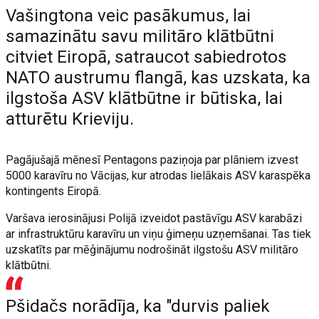
Vašingtona veic pasākumus, lai
samazinātu savu militāro klātbūtni
citviet Eiropā, satraucot sabiedrotos
NATO austrumu flangā, kas uzskata, ka
ilgstoša ASV klātbūtne ir būtiska, lai
atturētu Krieviju.
Pagājušajā mēnesī Pentagons paziņoja par plāniem izvest
5000 karavīru no Vācijas, kur atrodas lielākais ASV karaspēka
kontingents Eiropā.
Varšava ierosinājusi Polijā izveidot pastāvīgu ASV karabāzi
ar infrastruktūru karavīru un viņu ģimeņu uzņemšanai. Tas tiek
uzskatīts par mēģinājumu nodrošināt ilgstošu ASV militāro
klātbūtni.
Pšidačs norādīja, ka "durvis paliek