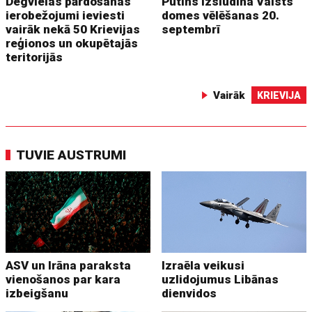
Degvielas pārdošanas
Putins izsludina Valsts
ierobežojumi ieviesti
domes vēlēšanas 20.
vairāk nekā 50 Krievijas
septembrī
reģionos un okupētajās
teritorijās
Vairāk
KRIEVIJA
TUVIE AUSTRUMI
ASV un Irāna paraksta
Izraēla veikusi
vienošanos par kara
uzlidojumus Libānas
izbeigšanu
dienvidos