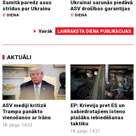
Samitā paredz asus
Ukrainai sarunās piedāvā
strīdus par Ukrainu
ASV drošības garantijas
©
DIENA
©
DIENA
Vairāk
LAIKRAKSTA DIENA PUBLIKĀCIJAS
AKTUĀLI
ASV mediji kritizē
EP: Krievija pret ES un
Trampa panākto
sabiedrotajiem īsteno
vienošanos ar Irānu
plašāku iebiedēšanas
taktiku
18. jūnijs, 14:03
18. jūnijs, 14:21