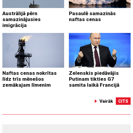
Austrālijā pērn
Pasaulē samazinās
samazinājusies
naftas cenas
imigrācija
Naftas cenas nokrītas
Zelenskis piedāvājis
līdz trīs mēnešos
Putinam tikties G7
zemākajam līmenim
samita laikā Francijā
Vairāk
CITS