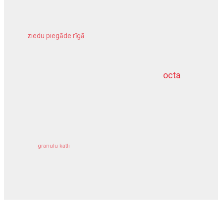
ziedu piegāde rīgā
meliorācijas darbi
octa
dziļurbums
kravu apdrošināšana
granulu katli
siltumsūknis