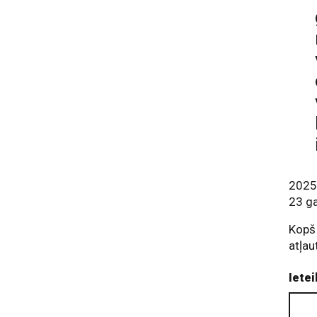
2025.
23 ga
Kopš
atļau
Ietei