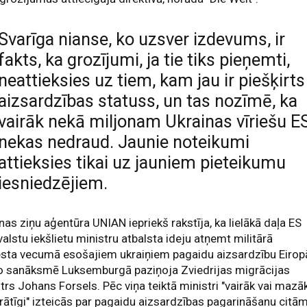
Svarīga nianse, ko uzsver izdevums, ir
fakts, ka grozījumi, ja tie tiks pieņemti,
neattieksies uz tiem, kam jau ir piešķirts
aizsardzības statuss, un tas nozīmē, ka
vairāk nekā miljonam Ukrainas vīriešu E
nekas nedraud. Jaunie noteikumi
attieksies tikai uz jauniem pieteikumu
iesniedzējiem.
nas ziņu aģentūra UNIAN iepriekš rakstīja, ka lielākā daļa ES
valstu iekšlietu ministru atbalsta ideju atņemt militārā
sta vecumā esošajiem ukraiņiem pagaidu aizsardzību Eirop
to sanāksmē Luksemburgā paziņoja Zviedrijas migrācijas
trs Johans Forsels. Pēc viņa teiktā ministri "vairāk vai mazā
rātīgi" izteicās par pagaidu aizsardzības pagarināšanu citā