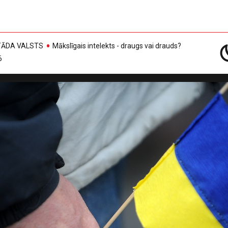
, TĀDA VALSTS
Mākslīgais intelekts - draugs vai drauds?
6