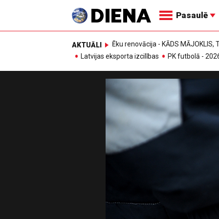
Pasaulē
Ēku renovācija - KĀDS MĀJOKLIS
AKTUĀLI
Latvijas eksporta izcilības
PK futbolā - 202