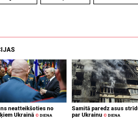
CIJAS
ins neatteikšoties no
Samitā paredz asus strī
ķiem Ukrainā
par Ukrainu
©
DIENA
©
DIENA