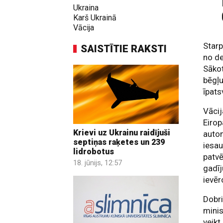
Ukraina
Karš Ukrainā
Vācija
Starp
SAISTĪTIE RAKSTI
no de
Sākot
bēgļu
īpat
Vācij
Eirop
Krievi uz Ukrainu raidījuši
autom
septiņas raķetes un 239
iesau
lidrobotus
patvē
18. jūnijs, 12:57
gadīj
ievē
Dobri
minis
veikt