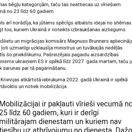
nas bēgļu kategorijām, taču tas neattiecas uz vīriešiem
mā no 23 līdz 60 gadiem.
ls arī norādīja, ka jūtams spēcīgs atbalsts idejai no shēmas
gt tos, kuriem Ukrainā ir noteikts izbraukšanas aizliegums.
kšlietu un migrācijas komisārs Magnuss Brunners apliecināj
 ļoti uzmanīgi uzklausīja ministrus un tuvākajās nedēļās
tīs šo priekšlikumu. Pašreizējais pagaidu aizsardzības
isms ukraiņiem ES ir spēkā līdz 2027. gada martam, taču j
k sarunas par tā pagarināšanu.
Krievijas atkārtotā iebrukuma 2022. gadā Ukrainā ir spēkā
tāvoklis un notiek mobilizācija.
Mobilizācijai ir pakļauti vīrieši vecumā n
25 līdz 60 gadiem, kuri ir derīgi
militārajam dienestam un kuriem nav
tiesību uz atbrīvojumu no dienesta. Daž