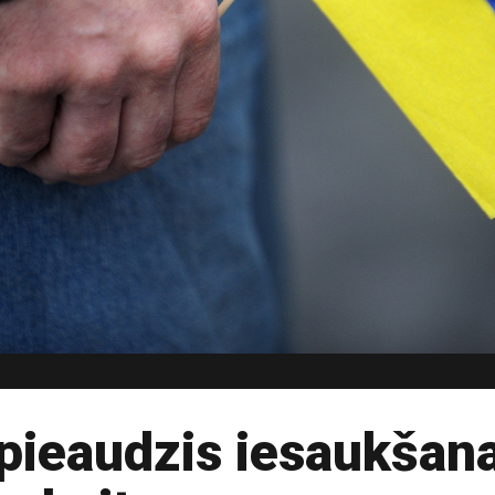
i pieaudzis iesaukša