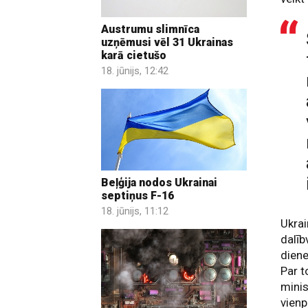
Austrumu slimnīca
uzņēmusi vēl 31 Ukrainas
karā cietušo
18. jūnijs, 12:42
Beļģija nodos Ukrainai
septiņus F-16
18. jūnijs, 11:12
Ukrai
dalīb
diene
Par 
minis
vienp