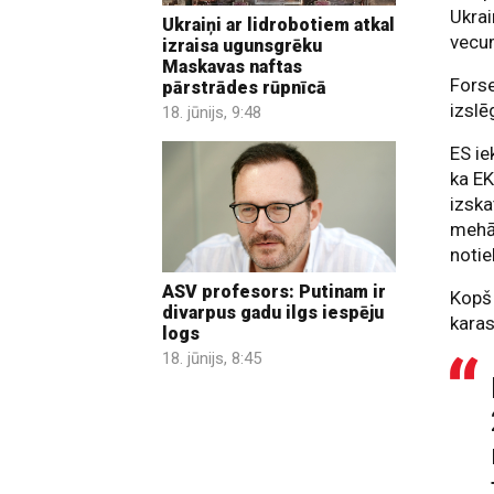
Ukrai
Ukraiņi ar lidrobotiem atkal
vecu
izraisa ugunsgrēku
Maskavas naftas
Forse
pārstrādes rūpnīcā
izslē
18. jūnijs, 9:48
ES ie
ka EK
izska
mehān
notie
ASV profesors: Putinam ir
Kopš 
divarpus gadu ilgs iespēju
karas
logs
18. jūnijs, 8:45