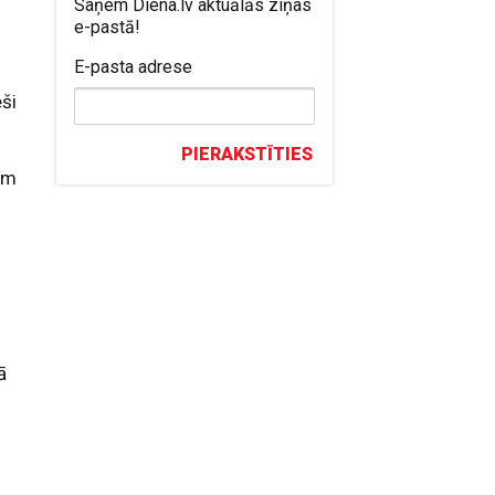
Saņem Diena.lv aktuālās ziņas
e-pastā!
E-pasta adrese
eši
PIERAKSTĪTIES
iem
ā