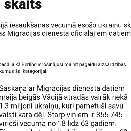
 skaits
ijā iesaukšanas vecumā esošo ukraiņu ska
as Migrācijas dienesta oficiālajiem datiem
pašā laikā Berlīne ierosinājusi mainīt pagaidu aizsardzības
kumus šai kategorijai.
Saskaņā ar Migrācijas dienesta datiem
maija beigās Vācijā atradās vairāk nekā
1,3 miljoni ukraiņu, kuri pametuši savu
valsti kara dēļ. Starp viņiem ir 355 745
vīrieši vecumā no 18 līdz 63 gadiem.