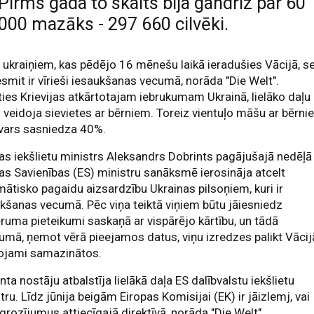
Pirms gada to skaits bija gandrīz par 60
000 mazāks - 297 660 cilvēki.
 ukraiņiem, kas pēdējo 16 mēnešu laikā ieradušies Vācijā, s
smit ir vīrieši iesaukšanas vecumā, norāda "Die Welt".
ies Krievijas atkārtotajam iebrukumam Ukrainā, lielāko daļu
 veidoja sievietes ar bērniem. Toreiz vientuļo māšu ar bērn
svars sasniedza 40%.
as iekšlietu ministrs Aleksandrs Dobrints pagājušajā nedēļā
as Savienības (ES) ministru sanāksmē ierosināja atcelt
ātisko pagaidu aizsardzību Ukrainas pilsoņiem, kuri ir
kšanas vecumā. Pēc viņa teiktā viņiem būtu jāiesniedz
ruma pieteikumi saskaņā ar vispārējo kārtību, un tādā
umā, ņemot vērā pieejamos datus, viņu izredzes palikt Vācij
rojami samazinātos.
nta nostāju atbalstīja lielākā daļa ES dalībvalstu iekšlietu
tru. Līdz jūnija beigām Eiropas Komisijai (EK) ir jāizlemj, vai
 grozījumus attiecīgajā direktīvā, norāda "Die Welt".