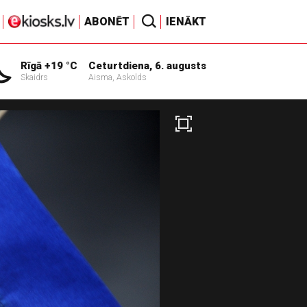
ABONĒT
IENĀKT
Rīgā +19 °C
Ceturtdiena, 6. augusts
Skaidrs
Aisma, Askolds