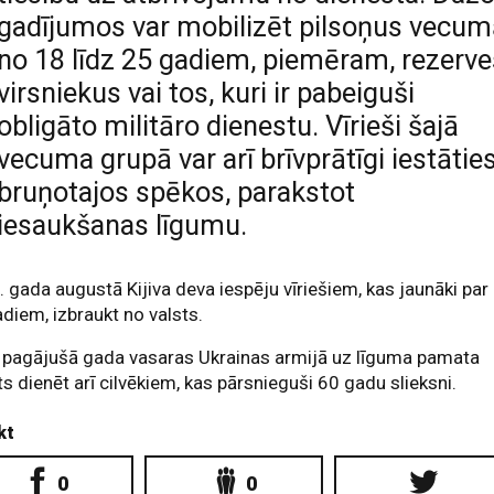
gadījumos var mobilizēt pilsoņus vecu
no 18 līdz 25 gadiem, piemēram, rezerve
virsniekus vai tos, kuri ir pabeiguši
obligāto militāro dienestu. Vīrieši šajā
vecuma grupā var arī brīvprātīgi iestātie
bruņotajos spēkos, parakstot
iesaukšanas līgumu.
 gada augustā Kijiva deva iespēju vīriešiem, kas jaunāki par
diem, izbraukt no valsts.
 pagājušā gada vasaras Ukrainas armijā uz līguma pamata
ts dienēt arī cilvēkiem, kas pārsnieguši 60 gadu slieksni.
kt
0
0