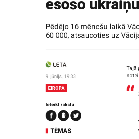
esošo ukraiņu
Pēdējo 16 mēnešu laikā Vāc
60 000, atsaucoties uz Vācij
Tajā 
notei
9. jūnijs, 19:33
EIROPA
Ieteikt rakstu
TĒMAS