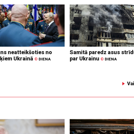
ins neatteikšoties no
Samitā paredz asus strī
ķiem Ukrainā
par Ukrainu
©
DIENA
©
DIENA
Va