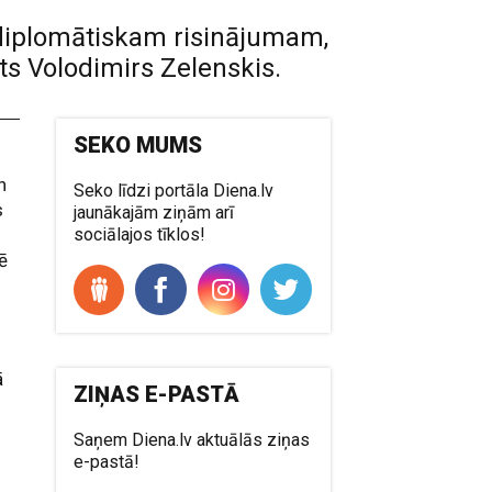
a diplomātiskam risinājumam,
ts Volodimirs Zelenskis.
SEKO MUMS
n
Seko līdzi portāla Diena.lv
s
jaunākajām ziņām arī
sociālajos tīklos!
ģē
ā
ZIŅAS E-PASTĀ
Saņem Diena.lv aktuālās ziņas
e-pastā!