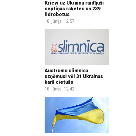
Krievi uz Ukrainu raidījuši
septiņas raķetes un 239
lidrobotus
18. jūnijs, 12:57
Austrumu slimnīca
uzņēmusi vēl 31 Ukrainas
karā cietušo
18. jūnijs, 12:42