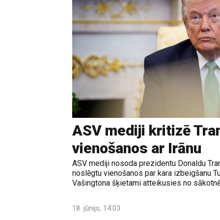
ASV mediji kritizē Tr
vienošanos ar Irānu
ASV mediji nosoda prezidentu Donaldu Tram
noslēgtu vienošanos par kara izbeigšanu T
Vašingtona šķietami atteikusies no sākotnē
18. jūnijs, 14:03