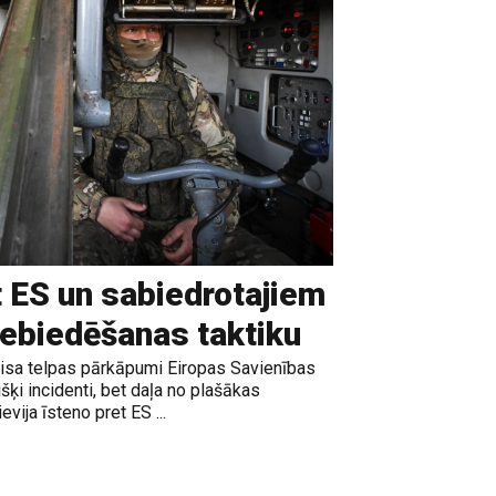
t ES un sabiedrotajiem
iebiedēšanas taktiku
gaisa telpas pārkāpumi Eiropas Savienības
išķi incidenti, bet daļa no plašākas
vija īsteno pret ES ...