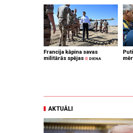
Francija kāpina savas
Put
militārās spējas
mēr
©
DIENA
AKTUĀLI