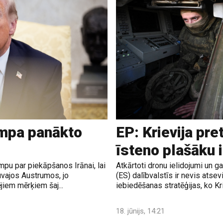
ampa panākto
EP: Krievija pre
īsteno plašāku 
pu par piekāpšanos Irānai, lai
Atkārtoti dronu ielidojumi un 
uvajos Austrumos, jo
(ES) dalībvalstīs ir nevis atsev
jiem mērķiem šaj...
iebiedēšanas stratēģijas, ko Krie
18. jūnijs, 14:21