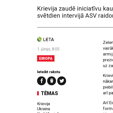
Krievija zaudē iniciatīvu ka
svētdien intervijā ASV raid
Zelen
vair
1. jūnijs, 8:05
armij
EIROPA
prezi
uz za
Ieteikt rakstu
Kriev
nāka
piebi
TĒMAS
arī p
Arī E
Krievija
formā
Ukraina