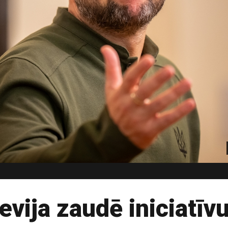
evija zaudē iniciatīv