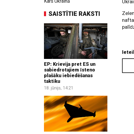
Karš Ukrainā
Ukrai
SAISTĪTIE RAKSTI
Zelen
nafta
palīd
Ietei
EP: Krievija pret ES un
sabiedrotajiem īsteno
plašāku iebiedēšanas
taktiku
18. jūnijs, 14:21