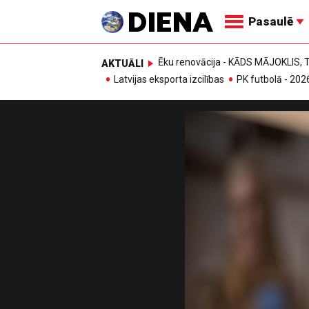
Pasaulē
Ēku renovācija - KĀDS MĀJOKLIS
AKTUĀLI
Latvijas eksporta izcilības
PK futbolā - 202