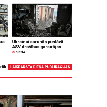
dus
Ukrainai sarunās piedāvā
ASV drošības garantijas
©
DIENA
irāk
LAIKRAKSTA DIENA PUBLIKĀCIJAS