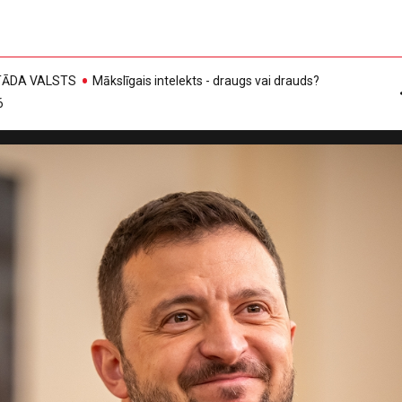
, TĀDA VALSTS
Mākslīgais intelekts - draugs vai drauds?
6