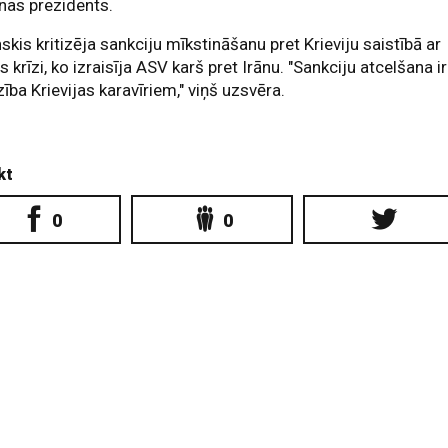
nas prezidents.
skis kritizēja sankciju mīkstināšanu pret Krieviju saistībā ar
s krīzi, ko izraisīja ASV karš pret Irānu. "Sankciju atcelšana ir
zība Krievijas karavīriem," viņš uzsvēra.
kt
0
0