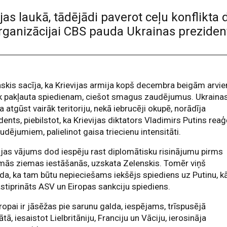
ujas laukā, tādējādi paverot ceļu konflikt
organizācijai CBS pauda Ukrainas preziden
skis sacīja, ka Krievijas armija kopš decembra beigām arvie
āk pakļauta spiedienam, ciešot smagus zaudējumus. Ukraina
a atgūst vairāk teritoriju, nekā iebrucēji okupē, norādīja
dents, piebilstot, ka Krievijas diktators Vladimirs Putins rea
udējumiem, palielinot gaisa triecienu intensitāti.
ijas vājums dod iespēju rast diplomātisku risinājumu pirms
mās ziemas iestāšanās, uzskata Zelenskis. Tomēr viņš
lda, ka tam būtu nepieciešams iekšējs spiediens uz Putinu, k
astiprināts ASV un Eiropas sankciju spiediens.
iropai ir jāsēžas pie sarunu galda, iespējams, trīspusējā
tā, iesaistot Lielbritāniju, Franciju un Vāciju, ierosināja