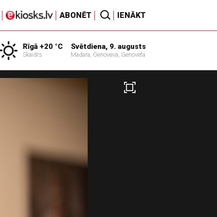
ABONĒT
IENĀKT
Rīgā +20 °C
Svētdiena, 9. augusts
Skaidrs
Madara, Genoveva, Genovefa