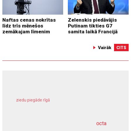
Naftas cenas nokrītas
Zelenskis piedāvājis
līdz trīs mēnešos
Putinam tikties G7
zemākajam līmenim
samita laikā Francijā
Vairāk
CITS
ziedu piegāde rīgā
meliorācijas darbi
octa
dziļurbums