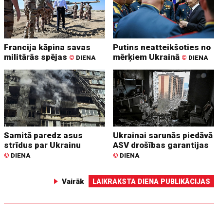
Francija kāpina savas
Putins neatteikšoties no
militārās spējas
mērķiem Ukrainā
©
DIENA
©
DIENA
Samitā paredz asus
Ukrainai sarunās piedāvā
strīdus par Ukrainu
ASV drošības garantijas
©
DIENA
©
DIENA
Vairāk
LAIKRAKSTA DIENA PUBLIKĀCIJAS