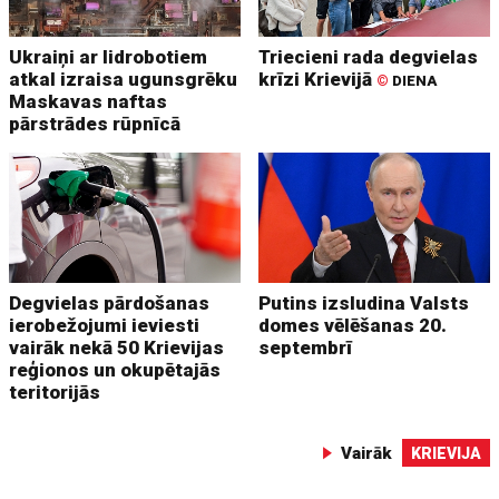
Ukraiņi ar lidrobotiem
Triecieni rada degvielas
atkal izraisa ugunsgrēku
krīzi Krievijā
©
DIENA
Maskavas naftas
pārstrādes rūpnīcā
Degvielas pārdošanas
Putins izsludina Valsts
ierobežojumi ieviesti
domes vēlēšanas 20.
vairāk nekā 50 Krievijas
septembrī
reģionos un okupētajās
teritorijās
Vairāk
KRIEVIJA