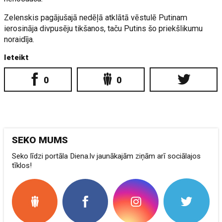
Zelenskis pagājušajā nedēļā atklātā vēstulē Putinam
ierosināja divpusēju tikšanos, taču Putins šo priekšlikumu
noraidīja.
Ieteikt
0
0
SEKO MUMS
Seko līdzi portāla Diena.lv jaunākajām ziņām arī sociālajos
tīklos!