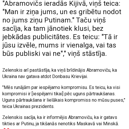
"Abramovičs ieradās Kijivā, viņš teica:
"Man ir ziņa jums, un es gribētu nodot
no jums ziņu Putinam." Taču viņš
sacīja, ka tam jānotiek klusi, bez
jebkādas publicitātes. Es teicu: "Tā ir
jūsu izvēle, mums ir vienalga, vai tas
būs publiski vai ne"," viņš stāstīja.
Zelenskis arī pastāstīja, ka viņš brīdinājis Abramoviču, ka
Ukraina nav gatava atdot Donbasu Krievijai.
"Mēs runājām par iespējamo kompromisu. Es teicu, ka visi
kompromisi ir [iespējami tikai] pēc uguns pārtraukšanas.
Uguns pārtraukšana ir lielākais kompromiss no mūsu puses,"
teica Ukrainas prezidents.
Zelenskis sacīja, ka ir informējis Abramoviču, ka ir gatavs
tikties ar Putinu, ja tikšanās nenotiks Maskavā vai Minskā.