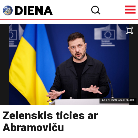
AFP, SIMON WOHLFAHRT
Zelenskis ticies ar
Abramoviču