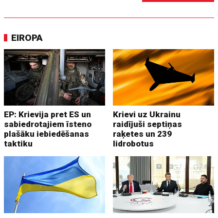
EIROPA
EP: Krievija pret ES un
Krievi uz Ukrainu
sabiedrotajiem īsteno
raidījuši septiņas
plašāku iebiedēšanas
raķetes un 239
taktiku
lidrobotus