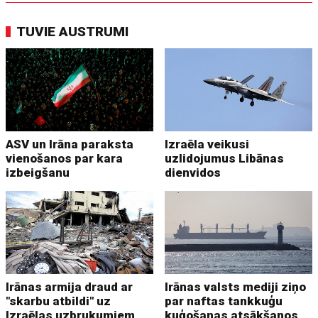
TUVIE AUSTRUMI
ASV un Irāna paraksta
Izraēla veikusi
vienošanos par kara
uzlidojumus Libānas
izbeigšanu
dienvidos
Irānas armija draud ar
Irānas valsts mediji ziņo
"skarbu atbildi" uz
par naftas tankkuģu
Izraēlas uzbrukumiem
kuģošanas atsākšanos