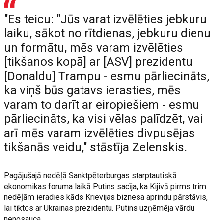
"Es teicu: "Jūs varat izvēlēties jebkuru
laiku, sākot no rītdienas, jebkuru dienu
un formātu, mēs varam izvēlēties
[tikšanos kopā] ar [ASV] prezidentu
[Donaldu] Trampu - esmu pārliecināts,
ka viņš būs gatavs ierasties, mēs
varam to darīt ar eiropiešiem - esmu
pārliecināts, ka visi vēlas palīdzēt, vai
arī mēs varam izvēlēties divpusējas
tikšanās veidu," stāstīja Zelenskis.
Pagājušajā nedēļā Sanktpēterburgas starptautiskā
ekonomikas foruma laikā Putins sacīja, ka Kijivā pirms trim
nedēļām ieradies kāds Krievijas biznesa aprindu pārstāvis,
lai tiktos ar Ukrainas prezidentu. Putins uzņēmēja vārdu
nenosauca.