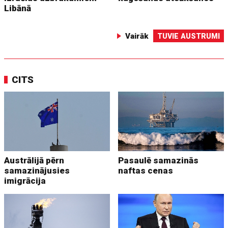
Libānā
Vairāk
TUVIE AUSTRUMI
CITS
Austrālijā pērn
Pasaulē samazinās
samazinājusies
naftas cenas
imigrācija