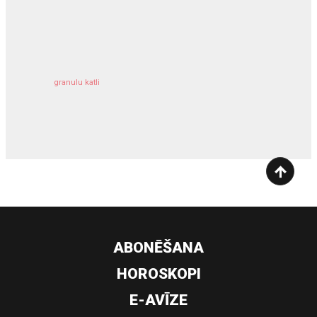
kravu apdrošināšana
granulu katli
siltumsūknis
ABONĒŠANA
HOROSKOPI
E-AVĪZE