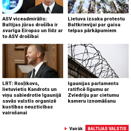
ASV viceadmirālis:
Lietuva izsaka protestu
Baltijas jūras drošība ir
Baltkrievijai par gaisa
svarīga Eiropas un līdz ar
telpas pārkāpumiem
to ASV drošībai
LRT: Rosļikovs,
Igaunijas parlaments
lietuvietis Kandrots un
ratificē līgumu ar
viņu sabiedrotie Igaunijā
Zviedriju par cietumu
savās valstīs organizē
kameru iznomāšanu
kustības neuzticības
vairošanai
Vairāk
BALTIJAS VALSTIS