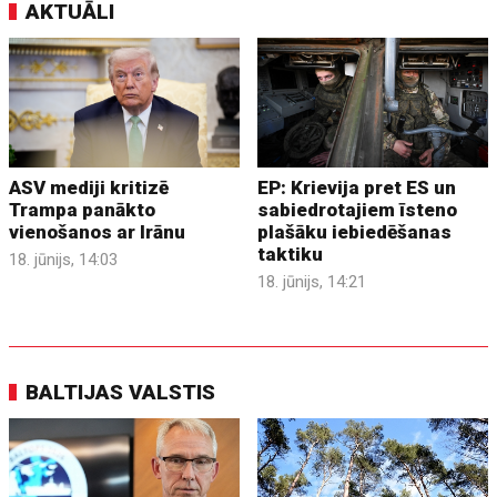
AKTUĀLI
ASV mediji kritizē
EP: Krievija pret ES un
Trampa panākto
sabiedrotajiem īsteno
vienošanos ar Irānu
plašāku iebiedēšanas
taktiku
18. jūnijs, 14:03
18. jūnijs, 14:21
BALTIJAS VALSTIS