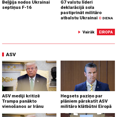
Beļģija nodos Ukrainai
G7 valstu līderi
septiņus F-16
deklarācijā sola
pastiprināt militāro
atbalstu Ukrainai
©
DIENA
Vairāk
EIROPA
ASV
ASV mediji kritizē
Hegsets paziņo par
Trampa panākto
plāniem pārskatīt ASV
vienošanos ar Irānu
militāro klātbūtni Eiropā