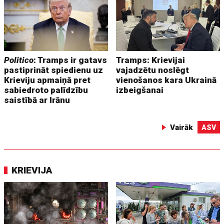
Politico
: Tramps ir gatavs
Tramps: Krievijai
pastiprināt spiedienu uz
vajadzētu noslēgt
Krieviju apmaiņā pret
vienošanos kara Ukrainā
sabiedroto palīdzību
izbeigšanai
saistībā ar Irānu
Vairāk
ASV
KRIEVIJA