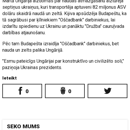
Martā Ungārija aizdomās par naudas atmazgāšanu aizturēja
septiņus ukraiņus, kuri transportēja aptuveni 82 miljonus ASV
dolāru skaidrā naudā un zeltā. Kijiva apsūdzēja Budapeštu, ka
tā sagrābusi par ķīlniekiem "Oščadbank" darbiniekus, lai
izdarītu spiedienu uz Ukrainu un panāktu "Družba" cauruļvada
darbības atjaunošanu.
Pēc tam Budapešta izraidīja "Oščadbank" darbiniekus, bet
nauda un zelts palika Ungārijā.
"Esmu pateicīgs Ungārijai par konstruktīvo un civilizēto soli,"
paziņoja Ukrainas prezidents.
Ieteikt
0
0
SEKO MUMS