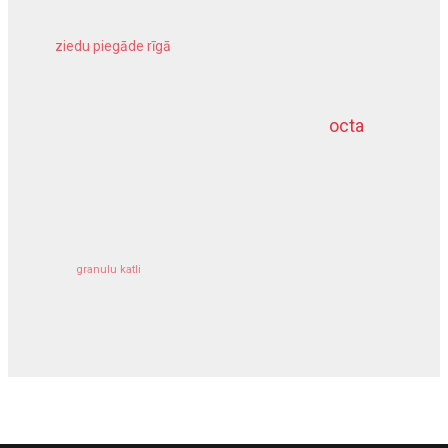
ziedu piegāde rīgā
meliorācijas darbi
octa
dziļurbums
kravu apdrošināšana
granulu katli
siltumsūknis