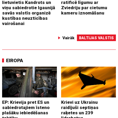
lietuvietis Kandrots un
ratificē līgumu ar
viņu sabiedrotie Igaunijā
Zviedriju par cietumu
savās valstīs organizē
kameru iznomāšanu
kustības neuzticības
vairošanai
Vairāk
BALTIJAS VALSTIS
EIROPA
EP: Krievija pret ES un
Krievi uz Ukrainu
sabiedrotajiem īsteno
raidījuši septiņas
plašāku iebiedēšanas
raķetes un 239