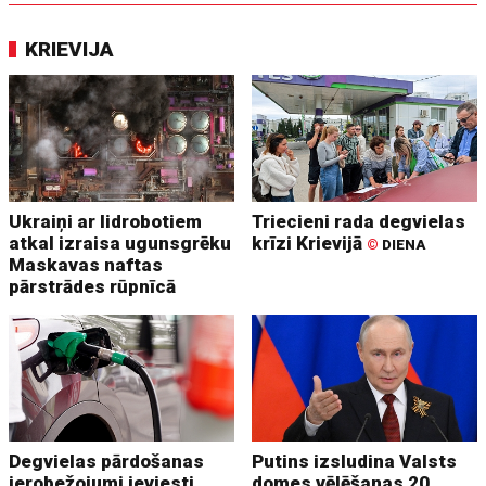
KRIEVIJA
Ukraiņi ar lidrobotiem
Triecieni rada degvielas
atkal izraisa ugunsgrēku
krīzi Krievijā
©
DIENA
Maskavas naftas
pārstrādes rūpnīcā
Degvielas pārdošanas
Putins izsludina Valsts
ierobežojumi ieviesti
domes vēlēšanas 20.