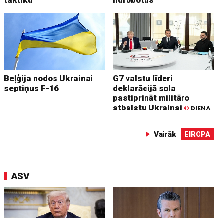
taktiku
lidrobotus
Beļģija nodos Ukrainai
G7 valstu līderi
septiņus F-16
deklarācijā sola
pastiprināt militāro
atbalstu Ukrainai
©
DIENA
Vairāk
EIROPA
ASV