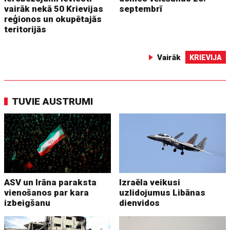
vairāk nekā 50 Krievijas
septembrī
reģionos un okupētajās
teritorijās
Vairāk
KRIEVIJA
TUVIE AUSTRUMI
ASV un Irāna paraksta
Izraēla veikusi
vienošanos par kara
uzlidojumus Libānas
izbeigšanu
dienvidos