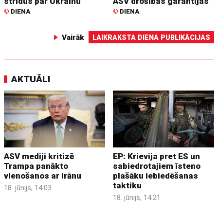
strīdus par Ukrainu
ASV drošības garantijas
©
DIENA
©
DIENA
Vairāk
LAIKRAKSTA DIENA PUBLIKĀCIJAS
AKTUĀLI
ASV mediji kritizē
EP: Krievija pret ES un
Trampa panākto
sabiedrotajiem īsteno
vienošanos ar Irānu
plašāku iebiedēšanas
taktiku
18. jūnijs, 14:03
18. jūnijs, 14:21