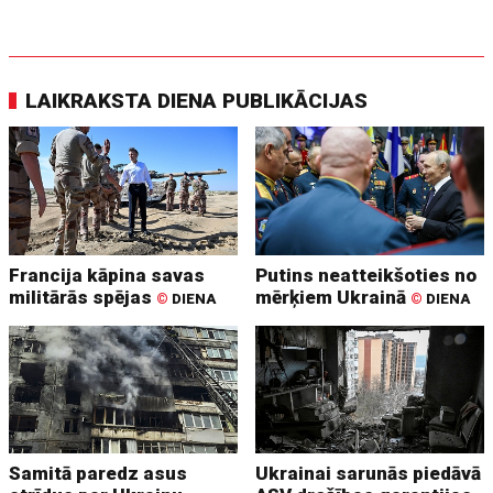
LAIKRAKSTA DIENA PUBLIKĀCIJAS
Francija kāpina savas
Putins neatteikšoties no
militārās spējas
mērķiem Ukrainā
©
DIENA
©
DIENA
Samitā paredz asus
Ukrainai sarunās piedāvā