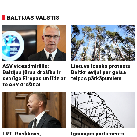
BALTIJAS VALSTIS
ASV viceadmirālis:
Lietuva izsaka protestu
Baltijas jūras drošība ir
Baltkrievijai par gaisa
svarīga Eiropas un līdz ar
telpas pārkāpumiem
to ASV drošībai
LRT: Rosļikovs,
Igaunijas parlaments