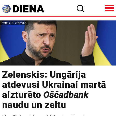
Foto
: EPA, STRINGER
Zelenskis: Ungārija
atdevusi Ukrainai martā
aizturēto
Oščadbank
naudu un zeltu