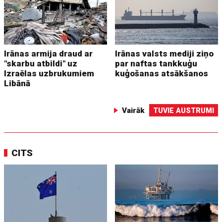
Irānas armija draud ar
Irānas valsts mediji ziņo
"skarbu atbildi" uz
par naftas tankkuģu
Izraēlas uzbrukumiem
kuģošanas atsākšanos
Libānā
Vairāk
TUVIE AUSTRUMI
CITS