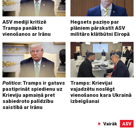
ASV mediji kritizē
Hegsets paziņo par
Trampa panākto
plāniem pārskatīt ASV
vienošanos ar Irānu
militāro klātbūtni Eiropā
Politico
: Tramps ir gatavs
Tramps: Krievijai
pastiprināt spiedienu uz
vajadzētu noslēgt
Krieviju apmaiņā pret
vienošanos kara Ukrainā
sabiedroto palīdzību
izbeigšanai
saistībā ar Irānu
Vairāk
ASV