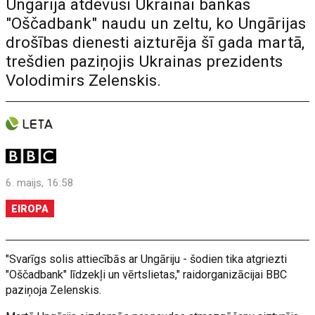
Ungārija atdevusi Ukrainai bankas
"Oščadbank" naudu un zeltu, ko Ungārijas
drošības dienesti aizturēja šī gada martā,
trešdien paziņojis Ukrainas prezidents
Volodimirs Zelenskis.
6. maijs, 16:58
EIROPA
"Svarīgs solis attiecībās ar Ungāriju - šodien tika atgriezti
"Oščadbank" līdzekļi un vērtslietas," raidorganizācijai BBC
paziņoja Zelenskis.