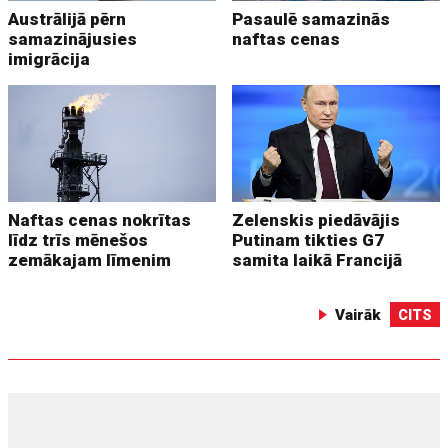
Austrālijā pērn
Pasaulē samazinās
samazinājusies
naftas cenas
imigrācija
Naftas cenas nokrītas
Zelenskis piedāvājis
līdz trīs mēnešos
Putinam tikties G7
zemākajam līmenim
samita laikā Francijā
Vairāk
CITS