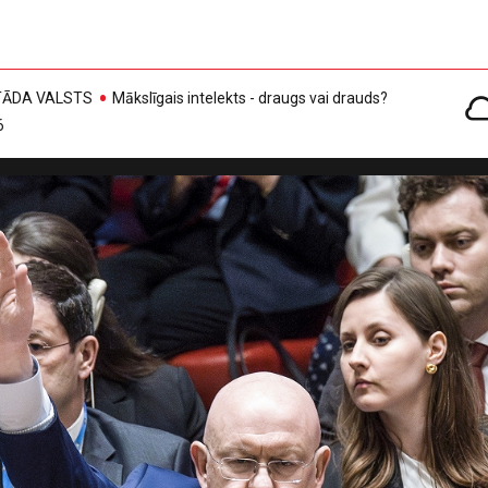
, TĀDA VALSTS
Mākslīgais intelekts - draugs vai drauds?
6