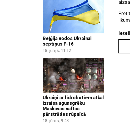
aizsa
Pret 
likum
Ietei
Beļģija nodos Ukrainai
septiņus F-16
18. jūnijs, 11:12
Ukraiņi ar lidrobotiem atkal
izraisa ugunsgrēku
Maskavas naftas
pārstrādes rūpnīcā
18. jūnijs, 9:48