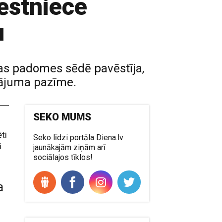
vēstniece
u
as padomes sēdē pavēstīja,
vājuma pazīme.
SEKO MUMS
ti
Seko līdzi portāla Diena.lv
i
jaunākajām ziņām arī
sociālajos tīklos!
a
s