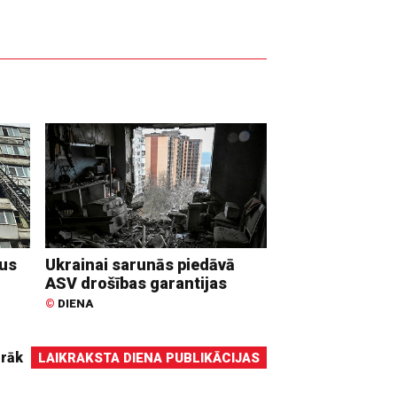
dus
Ukrainai sarunās piedāvā
ASV drošības garantijas
©
DIENA
irāk
LAIKRAKSTA DIENA PUBLIKĀCIJAS