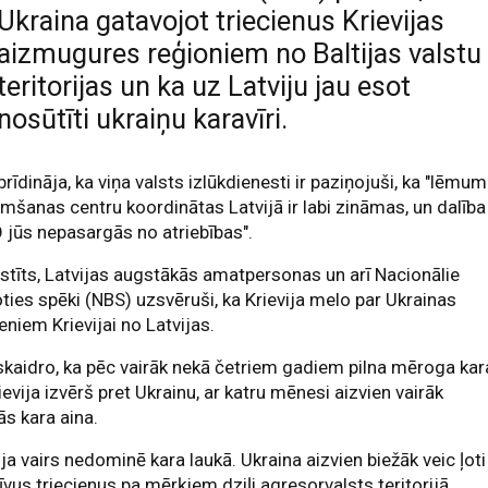
Ukraina gatavojot triecienus Krievijas
aizmugures reģioniem no Baltijas valstu
teritorijas un ka uz Latviju jau esot
nosūtīti ukraiņu karavīri.
brīdināja, ka viņa valsts izlūkdienesti ir paziņojuši, ka "lēmu
mšanas centru koordinātas Latvijā ir labi zināmas, un dalība
jūs nepasargās no atriebības".
stīts, Latvijas augstākās amatpersonas un arī Nacionālie
ties spēki (NBS) uzsvēruši, ka Krievija melo par Ukrainas
ieniem Krievijai no Latvijas.
kaidro, ka pēc vairāk nekā četriem gadiem pilna mēroga kar
ievija izvērš pret Ukrainu, ar katru mēnesi aizvien vairāk
s kara aina.
ija vairs nedominē kara laukā. Ukraina aizvien biežāk veic ļoti
īvus triecienus pa mērķiem dziļi agresorvalsts teritorijā,