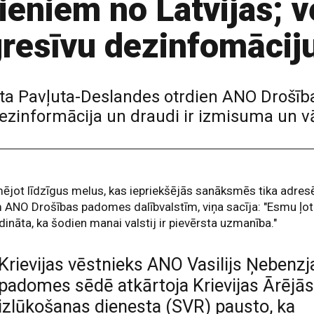
cieniem no Latvijas; 
gresīvu dezinfomācij
ita Pavļuta-Deslandes otrdien ANO Drošīb
 dezinformācija un draudi ir izmisuma un 
ējot līdzīgus melus, kas iepriekšējās sanāksmēs tika adresē
 ANO Drošības padomes dalībvalstīm, viņa sacīja: "Esmu ļot
ināta, ka šodien manai valstij ir pievērsta uzmanība."
Krievijas vēstnieks ANO Vasilijs Ņebenzj
padomes sēdē atkārtoja Krievijas Ārējā
izlūkošanas dienesta (SVR) pausto, ka