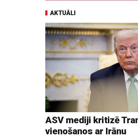
AKTUĀLI
ASV mediji kritizē Tr
vienošanos ar Irānu