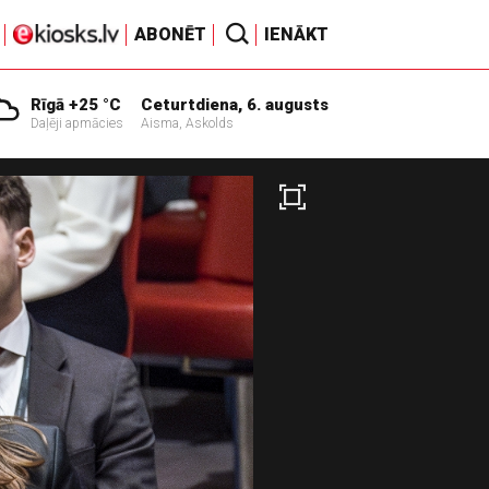
ABONĒT
IENĀKT
Rīgā +25 °C
Ceturtdiena, 6. augusts
Daļēji apmācies
Aisma, Askolds