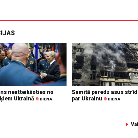
CIJAS
ins neatteikšoties no
Samitā paredz asus strī
ķiem Ukrainā
par Ukrainu
©
DIENA
©
DIENA
Va