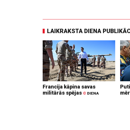
LAIKRAKSTA DIENA PUBLIKĀ
Francija kāpina savas
Put
militārās spējas
mēr
©
DIENA