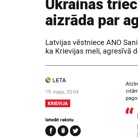
Ukrainas trie
aizrāda par a
Latvijas vēstniece ANO San
ka Krievijas meli, agresīvā
Atzīm
citām
19. maijs, 20:04
pagod
KRIEVIJA
Ieteikt rakstu