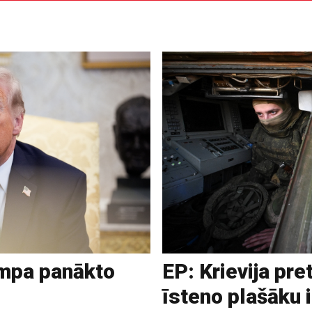
ampa panākto
EP: Krievija pre
īsteno plašāku 