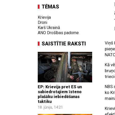
TĒMAS
Krievija
Droni
Karš Ukrainā
ANO Drošības padome
Viņš 
SAISTĪTIE RAKSTI
pieņe
NATO 
Kā vē
bruņo
triec
NBS s
EP: Krievija pret ES un
sabiedrotajiem īsteno
ko Kr
plašāku iebiedēšanas
mainā
taktiku
18. jūnijs, 14:21
Kriev
efekt