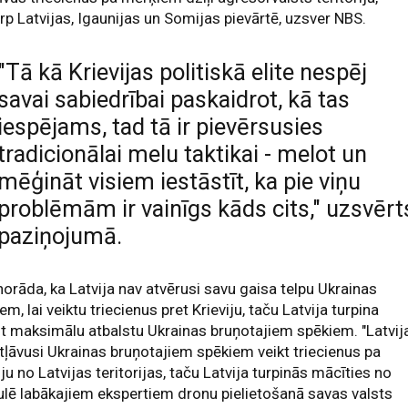
rp Latvijas, Igaunijas un Somijas pievārtē, uzsver NBS.
"Tā kā Krievijas politiskā elite nespēj
savai sabiedrībai paskaidrot, kā tas
iespējams, tad tā ir pievērsusies
tradicionālai melu taktikai - melot un
mēģināt visiem iestāstīt, ka pie viņu
problēmām ir vainīgs kāds cits," uzsvērt
paziņojumā.
orāda, ka Latvija nav atvērusi savu gaisa telpu Ukrainas
em, lai veiktu triecienus pret Krieviju, taču Latvija turpina
t maksimālu atbalstu Ukrainas bruņotajiem spēkiem. "Latvij
tļāvusi Ukrainas bruņotajiem spēkiem veikt triecienus pa
iju no Latvijas teritorijas, taču Latvija turpinās mācīties no
lē labākajiem ekspertiem dronu pielietošanā savas valsts