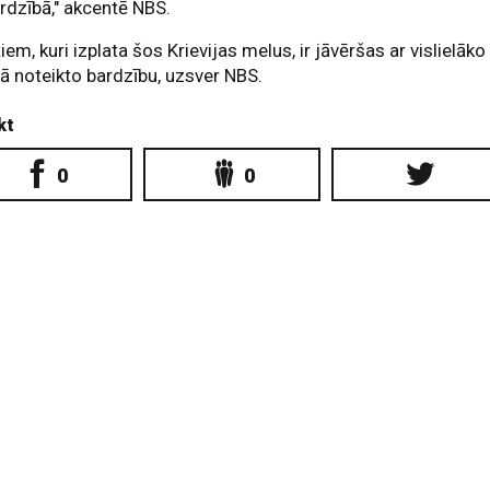
rdzībā," akcentē NBS.
tiem, kuri izplata šos Krievijas melus, ir jāvēršas ar vislielāko
ā noteikto bardzību, uzsver NBS.
kt
0
0