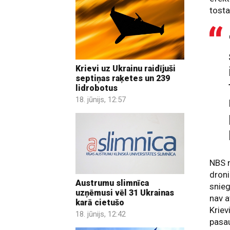
tosta
Krievi uz Ukrainu raidījuši
septiņas raķetes un 239
lidrobotus
18. jūnijs, 12:57
NBS n
droni
Austrumu slimnīca
snieg
uzņēmusi vēl 31 Ukrainas
nav a
karā cietušo
Kriev
18. jūnijs, 12:42
pasau