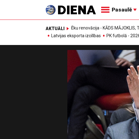
Pasaulē
Ēku renovācija - KĀDS MĀJOKLIS
AKTUĀLI
Latvijas eksporta izcilības
PK futbolā - 202