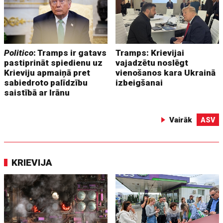
Politico
: Tramps ir gatavs
Tramps: Krievijai
pastiprināt spiedienu uz
vajadzētu noslēgt
Krieviju apmaiņā pret
vienošanos kara Ukrainā
sabiedroto palīdzību
izbeigšanai
saistībā ar Irānu
Vairāk
ASV
KRIEVIJA