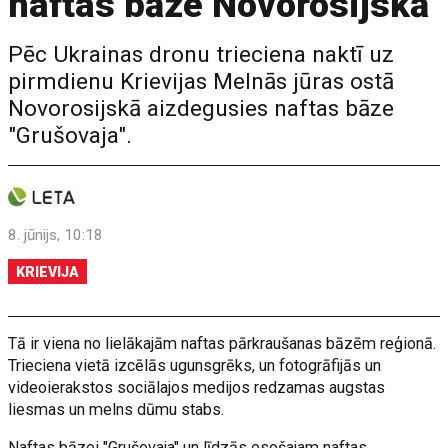
naftas bāze Novorosijskā
Pēc Ukrainas dronu trieciena naktī uz
pirmdienu Krievijas Melnās jūras ostā
Novorosijskā aizdegusies naftas bāze
"Grušovaja".
8. jūnijs, 10:18
KRIEVIJA
Tā ir viena no lielākajām naftas pārkraušanas bāzēm reģionā.
Trieciena vietā izcēlās ugunsgrēks, un fotogrāfijās un
videoierakstos sociālajos medijos redzamas augstas
liesmas un melns dūmu stabs.
Naftas bāzei "Grušovaja" un līdzās esošajam naftas