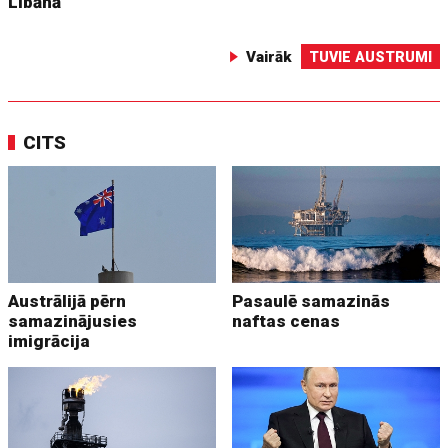
Libānā
Vairāk
TUVIE AUSTRUMI
CITS
Austrālijā pērn
Pasaulē samazinās
samazinājusies
naftas cenas
imigrācija