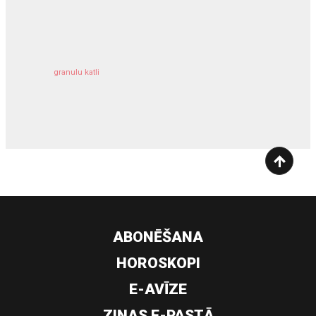
kravu apdrošināšana
granulu katli
siltumsūknis
ABONĒŠANA
HOROSKOPI
E-AVĪZE
ZIŅAS E-PASTĀ