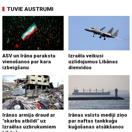
TUVIE AUSTRUMI
ASV un Irāna paraksta
Izraēla veikusi
vienošanos par kara
uzlidojumus Libānas
izbeigšanu
dienvidos
Irānas armija draud ar
Irānas valsts mediji ziņo
"skarbu atbildi" uz
par naftas tankkuģu
Izraēlas uzbrukumiem
kuģošanas atsākšanos