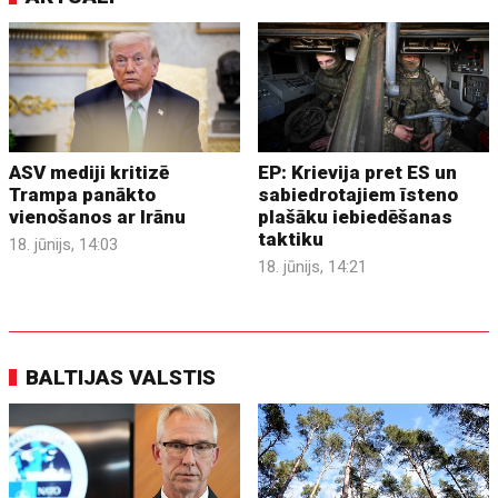
ASV mediji kritizē
EP: Krievija pret ES un
Trampa panākto
sabiedrotajiem īsteno
vienošanos ar Irānu
plašāku iebiedēšanas
taktiku
18. jūnijs, 14:03
18. jūnijs, 14:21
BALTIJAS VALSTIS