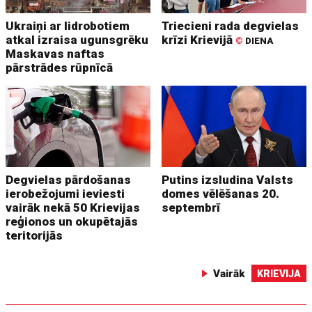
Ukraiņi ar lidrobotiem
Triecieni rada degvielas
atkal izraisa ugunsgrēku
krīzi Krievijā
©
DIENA
Maskavas naftas
pārstrādes rūpnīcā
Degvielas pārdošanas
Putins izsludina Valsts
ierobežojumi ieviesti
domes vēlēšanas 20.
vairāk nekā 50 Krievijas
septembrī
reģionos un okupētajās
teritorijās
Vairāk
KRIEVIJA