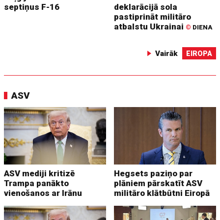
septiņus F-16
deklarācijā sola
pastiprināt militāro
atbalstu Ukrainai
©
DIENA
Vairāk
EIROPA
ASV
ASV mediji kritizē
Hegsets paziņo par
Trampa panākto
plāniem pārskatīt ASV
vienošanos ar Irānu
militāro klātbūtni Eiropā