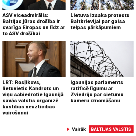
ASV viceadmirālis:
Lietuva izsaka protestu
Baltijas jūras drošība ir
Baltkrievijai par gaisa
svarīga Eiropas un līdz ar
telpas pārkāpumiem
to ASV drošībai
LRT: Rosļikovs,
Igaunijas parlaments
lietuvietis Kandrots un
ratificē līgumu ar
viņu sabiedrotie Igaunijā
Zviedriju par cietumu
savās valstīs organizē
kameru iznomāšanu
kustības neuzticības
vairošanai
Vairāk
BALTIJAS VALSTIS