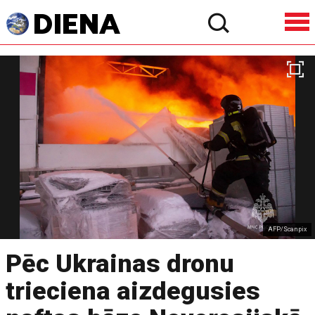
AFP/Scanpix
Pēc Ukrainas dronu
trieciena aizdegusies