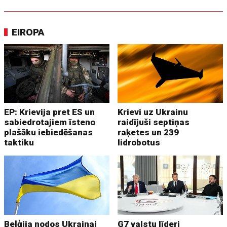
EIROPA
EP: Krievija pret ES un
Krievi uz Ukrainu
sabiedrotajiem īsteno
raidījuši septiņas
plašāku iebiedēšanas
raķetes un 239
taktiku
lidrobotus
Beļģija nodos Ukrainai
G7 valstu līderi