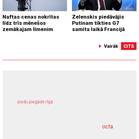
Naftas cenas nokrītas
Zelenskis piedāvājis
līdz trīs mēnešos
Putinam tikties G7
zemākajam līmenim
samita laikā Francijā
Vairāk
CITS
ziedu piegāde rīgā
meliorācijas darbi
octa
dziļurbums