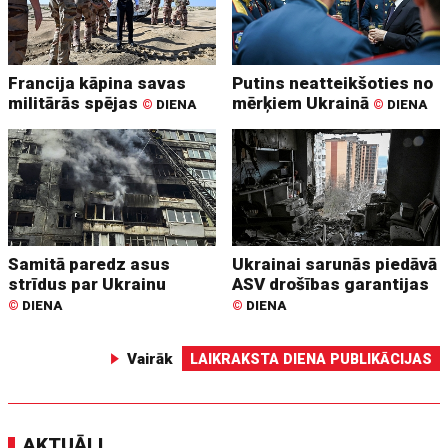
Francija kāpina savas
Putins neatteikšoties no
militārās spējas
mērķiem Ukrainā
©
DIENA
©
DIENA
Samitā paredz asus
Ukrainai sarunās piedāvā
strīdus par Ukrainu
ASV drošības garantijas
©
DIENA
©
DIENA
Vairāk
LAIKRAKSTA DIENA PUBLIKĀCIJAS
AKTUĀLI