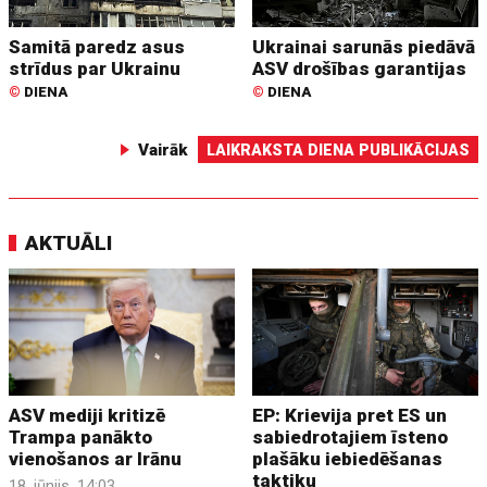
Samitā paredz asus
Ukrainai sarunās piedāvā
strīdus par Ukrainu
ASV drošības garantijas
©
DIENA
©
DIENA
Vairāk
LAIKRAKSTA DIENA PUBLIKĀCIJAS
AKTUĀLI
ASV mediji kritizē
EP: Krievija pret ES un
Trampa panākto
sabiedrotajiem īsteno
vienošanos ar Irānu
plašāku iebiedēšanas
taktiku
18. jūnijs, 14:03