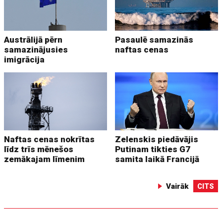
Austrālijā pērn
Pasaulē samazinās
samazinājusies
naftas cenas
imigrācija
Naftas cenas nokrītas
Zelenskis piedāvājis
līdz trīs mēnešos
Putinam tikties G7
zemākajam līmenim
samita laikā Francijā
Vairāk
CITS