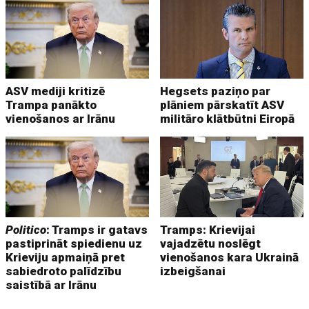
ASV mediji kritizē
Hegsets paziņo par
Trampa panākto
plāniem pārskatīt ASV
vienošanos ar Irānu
militāro klātbūtni Eiropā
Politico
: Tramps ir gatavs
Tramps: Krievijai
pastiprināt spiedienu uz
vajadzētu noslēgt
Krieviju apmaiņā pret
vienošanos kara Ukrainā
sabiedroto palīdzību
izbeigšanai
saistībā ar Irānu