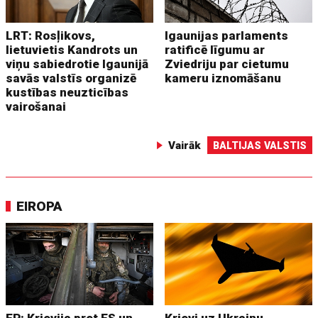
LRT: Rosļikovs,
Igaunijas parlaments
lietuvietis Kandrots un
ratificē līgumu ar
viņu sabiedrotie Igaunijā
Zviedriju par cietumu
savās valstīs organizē
kameru iznomāšanu
kustības neuzticības
vairošanai
Vairāk
BALTIJAS VALSTIS
EIROPA