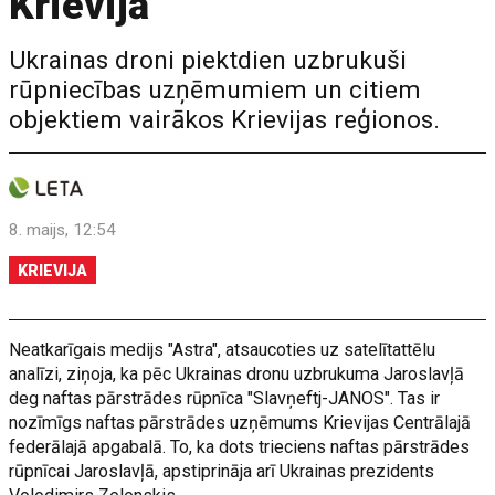
Krievijā
Ukrainas droni piektdien uzbrukuši
rūpniecības uzņēmumiem un citiem
objektiem vairākos Krievijas reģionos.
8. maijs, 12:54
KRIEVIJA
Neatkarīgais medijs "Astra", atsaucoties uz satelītattēlu
analīzi, ziņoja, ka pēc Ukrainas dronu uzbrukuma Jaroslavļā
deg naftas pārstrādes rūpnīca "Slavņeftj-JANOS". Tas ir
nozīmīgs naftas pārstrādes uzņēmums Krievijas Centrālajā
federālajā apgabalā. To, ka dots trieciens naftas pārstrādes
rūpnīcai Jaroslavļā, apstiprināja arī Ukrainas prezidents