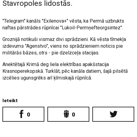
Stavropoles lidostās.
"Telegram" kanāls "Exilenova+" vēsta, ka Permā uzbrukts
naftas pārstrādes rūpnīcai "Lukoil-Permņefteorgsintez".
Groznijā notikuši vismaz divi sprādzieni. Kā vēsta tīmekļa
izdevums "Agenstvo", viens no sprādzieniem noticis pie
militārās bāzes, otrs - pie dzelzceļa stacijas.
Anektētajā Krimā deg liela elektrības apakšstacija
Krasnoperekopskā. Turklāt, pēc kanāla datiem, šajā pilsētā
izcēlies ugunsgrēks arī ķīmiskajā rūpnīcā.
Ieteikt
0
0