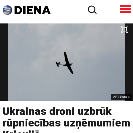
AFP/Scanpix
Ukrainas droni uzbrūk
rūpniecības uzņēmumiem