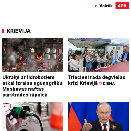
Vairāk
ASV
KRIEVIJA
Ukraiņi ar lidrobotiem
Triecieni rada degvielas
atkal izraisa ugunsgrēku
krīzi Krievijā
©
DIENA
Maskavas naftas
pārstrādes rūpnīcā