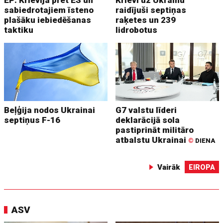
EP: Krievija pret ES un
Krievi uz Ukrainu
sabiedrotajiem īsteno
raidījuši septiņas
plašāku iebiedēšanas
raķetes un 239
taktiku
lidrobotus
Beļģija nodos Ukrainai
G7 valstu līderi
septiņus F-16
deklarācijā sola
pastiprināt militāro
atbalstu Ukrainai
©
DIENA
Vairāk
EIROPA
ASV