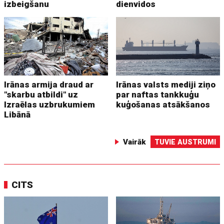
izbeigšanu
dienvidos
Irānas armija draud ar
Irānas valsts mediji ziņo
"skarbu atbildi" uz
par naftas tankkuģu
Izraēlas uzbrukumiem
kuģošanas atsākšanos
Libānā
Vairāk
TUVIE AUSTRUMI
CITS