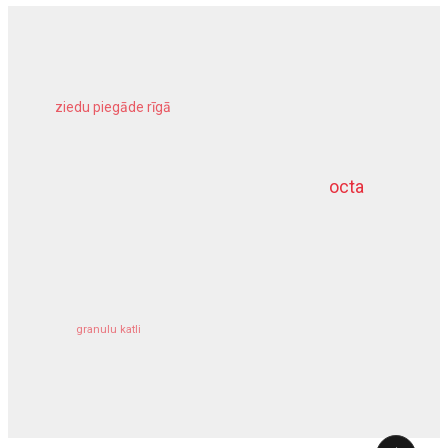
ziedu piegāde rīgā
meliorācijas darbi
octa
dziļurbums
kravu apdrošināšana
granulu katli
siltumsūknis