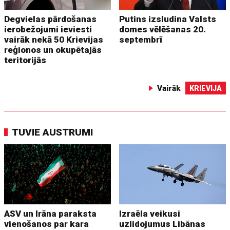
Degvielas pārdošanas
Putins izsludina Valsts
ierobežojumi ieviesti
domes vēlēšanas 20.
vairāk nekā 50 Krievijas
septembrī
reģionos un okupētajās
teritorijās
Vairāk
KRIEVIJA
TUVIE AUSTRUMI
ASV un Irāna paraksta
Izraēla veikusi
vienošanos par kara
uzlidojumus Libānas