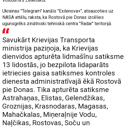
Volodimirs Zelenskis.
Ukrainas "Telegram" kanāls "Exilenova+", atsaucoties uz
NASA attēlu, raksta, ka Rostovā pie Donas izcēlies
ugunsgrēks zinātniski tehniskā centra "Radar" teritorijā.
Savukārt Krievijas Transporta
ministrija paziņoja, ka Krievijas
dienvidos apturēta lidmašīnu satiksme
13 lidostās, jo bezpilota lidaparāts
ietriecies gaisa satiksmes kontroles
dienesta administratīvajā ēkā Rostovā
pie Donas. Tika apturēta satiksme
Astrahaņas, Elistas, Gelendžikas,
Groznijas, Krasnodaras, Magasas,
Mahačkalas, Miņeraļnije Vodu,
Naļčikas, Rostovas, Soču un