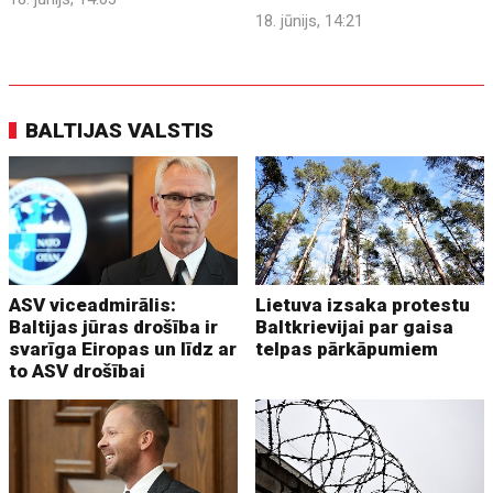
18. jūnijs, 14:21
BALTIJAS VALSTIS
ASV viceadmirālis:
Lietuva izsaka protestu
Baltijas jūras drošība ir
Baltkrievijai par gaisa
svarīga Eiropas un līdz ar
telpas pārkāpumiem
to ASV drošībai