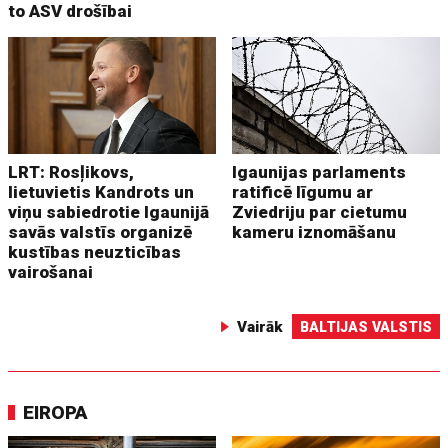
to ASV drošībai
LRT: Rosļikovs,
Igaunijas parlaments
lietuvietis Kandrots un
ratificē līgumu ar
viņu sabiedrotie Igaunijā
Zviedriju par cietumu
savās valstīs organizē
kameru iznomāšanu
kustības neuzticības
vairošanai
Vairāk
BALTIJAS VALSTIS
EIROPA