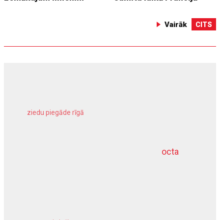
Vairāk
CITS
ziedu piegāde rīgā
meliorācijas darbi
octa
dziļurbums
kravu apdrošināšana