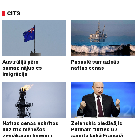
CITS
Austrālijā pērn
Pasaulē samazinās
samazinājusies
naftas cenas
imigrācija
Naftas cenas nokrītas
Zelenskis piedāvājis
līdz trīs mēnešos
Putinam tikties G7
zemākajam līmenim
samita laikā Francijā