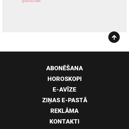
granulu katli
siltumsūknis
ABONĒŠANA
HOROSKOPI
E-AVĪZE
ZIŅAS E-PASTĀ
REKLĀMA
KONTAKTI