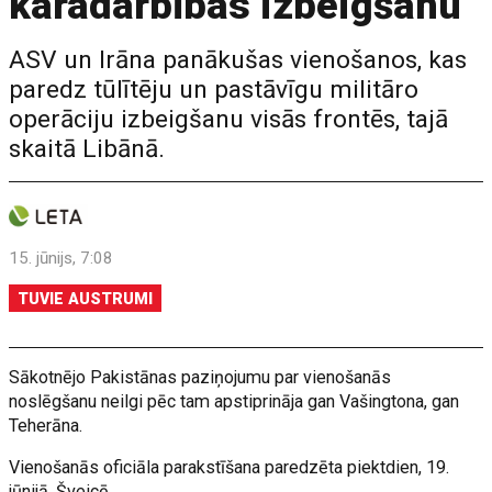
karadarbības izbeigšanu
ASV un Irāna panākušas vienošanos, kas
paredz tūlītēju un pastāvīgu militāro
operāciju izbeigšanu visās frontēs, tajā
skaitā Libānā.
15. jūnijs, 7:08
TUVIE AUSTRUMI
Sākotnējo Pakistānas paziņojumu par vienošanās
noslēgšanu neilgi pēc tam apstiprināja gan Vašingtona, gan
Teherāna.
Vienošanās oficiāla parakstīšana paredzēta piektdien, 19.
jūnijā, Šveicē.