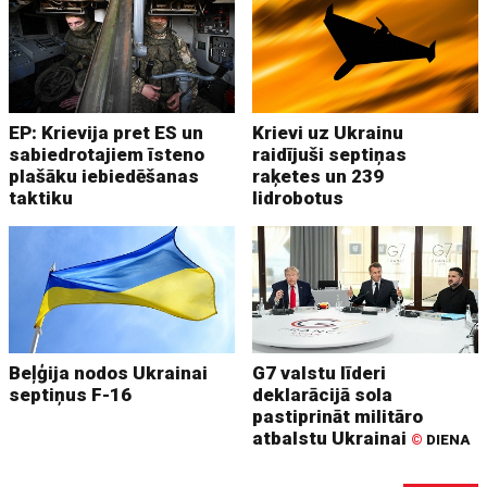
EP: Krievija pret ES un
Krievi uz Ukrainu
sabiedrotajiem īsteno
raidījuši septiņas
plašāku iebiedēšanas
raķetes un 239
taktiku
lidrobotus
Beļģija nodos Ukrainai
G7 valstu līderi
septiņus F-16
deklarācijā sola
pastiprināt militāro
atbalstu Ukrainai
©
DIENA