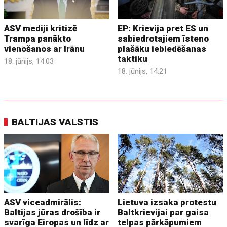
ASV mediji kritizē
EP: Krievija pret ES un
Trampa panākto
sabiedrotajiem īsteno
vienošanos ar Irānu
plašāku iebiedēšanas
taktiku
18. jūnijs, 14:03
18. jūnijs, 14:21
BALTIJAS VALSTIS
ASV viceadmirālis:
Lietuva izsaka protestu
Baltijas jūras drošība ir
Baltkrievijai par gaisa
svarīga Eiropas un līdz ar
telpas pārkāpumiem