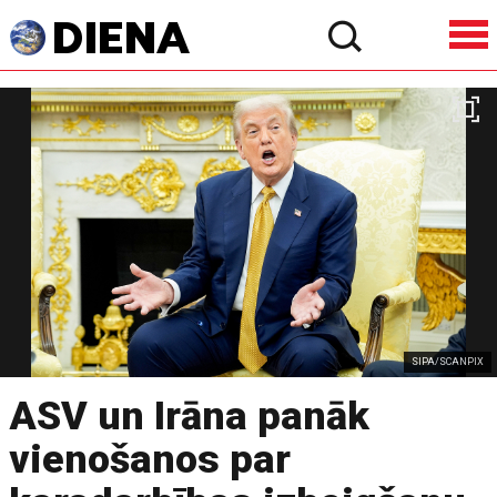
SIPA/SCANPIX
ASV un Irāna panāk
vienošanos par