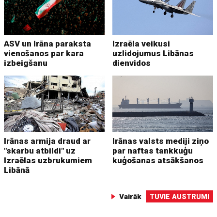
ASV un Irāna paraksta
Izraēla veikusi
vienošanos par kara
uzlidojumus Libānas
izbeigšanu
dienvidos
Irānas armija draud ar
Irānas valsts mediji ziņo
"skarbu atbildi" uz
par naftas tankkuģu
Izraēlas uzbrukumiem
kuģošanas atsākšanos
Libānā
Vairāk
TUVIE AUSTRUMI