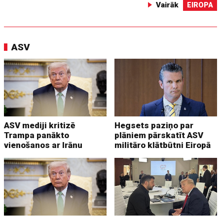
Vairāk
EIROPA
ASV
ASV mediji kritizē
Hegsets paziņo par
Trampa panākto
plāniem pārskatīt ASV
vienošanos ar Irānu
militāro klātbūtni Eiropā