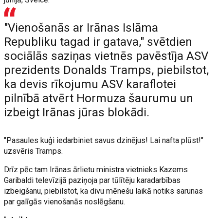
"Vienošanās ar Irānas Islāma
Republiku tagad ir gatava," svētdien
sociālās saziņas vietnēs pavēstīja ASV
prezidents Donalds Tramps, piebilstot,
ka devis rīkojumu ASV karaflotei
pilnībā atvērt Hormuza šaurumu un
izbeigt Irānas jūras blokādi.
"Pasaules kuģi iedarbiniet savus dzinējus! Lai nafta plūst!"
uzsvēris Tramps.
Drīz pēc tam Irānas ārlietu ministra vietnieks Kazems
Garibaldi televīzijā paziņoja par tūlītēju karadarbības
izbeigšanu, piebilstot, ka divu mēnešu laikā notiks sarunas
par galīgās vienošanās noslēgšanu.