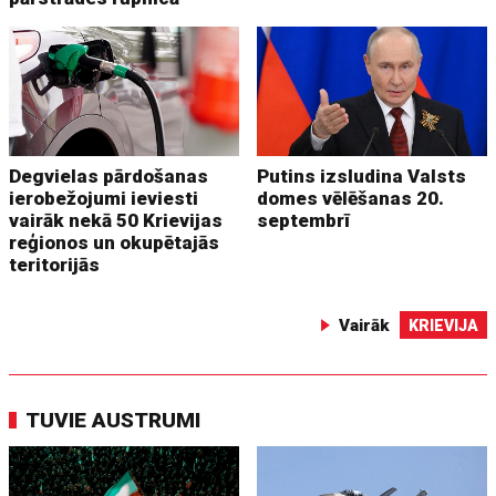
Degvielas pārdošanas
Putins izsludina Valsts
ierobežojumi ieviesti
domes vēlēšanas 20.
vairāk nekā 50 Krievijas
septembrī
reģionos un okupētajās
teritorijās
Vairāk
KRIEVIJA
TUVIE AUSTRUMI