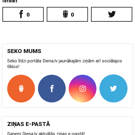
Ieteikt
0
0
SEKO MUMS
Seko līdzi portāla Diena.lv jaunākajām ziņām arī sociālajos
tīklos!
ZIŅAS E-PASTĀ
Saņem Diena.lv aktuālās ziņas e-pastā!