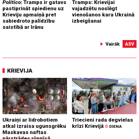
Politico
: Tramps ir gatavs
Tramps: Krievijai
pastiprināt spiedienu uz
vajadzētu noslēgt
Krieviju apmaiņā pret
vienošanos kara Ukrainā
sabiedroto palīdzību
izbeigšanai
saistībā ar Irānu
Vairāk
ASV
KRIEVIJA
Ukraiņi ar lidrobotiem
Triecieni rada degvielas
atkal izraisa ugunsgrēku
krīzi Krievijā
©
DIENA
Maskavas naftas
pārstrādes rūpnīcā