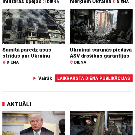
militārās spējas
mērķiem Ukrainā
©
DIENA
©
DIENA
Samitā paredz asus
Ukrainai sarunās piedāvā
strīdus par Ukrainu
ASV drošības garantijas
©
DIENA
©
DIENA
Vairāk
LAIKRAKSTA DIENA PUBLIKĀCIJAS
AKTUĀLI