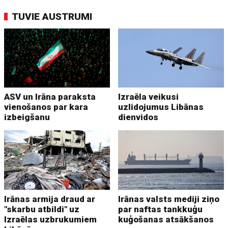
TUVIE AUSTRUMI
ASV un Irāna paraksta
Izraēla veikusi
vienošanos par kara
uzlidojumus Libānas
izbeigšanu
dienvidos
Irānas armija draud ar
Irānas valsts mediji ziņo
"skarbu atbildi" uz
par naftas tankkuģu
Izraēlas uzbrukumiem
kuģošanas atsākšanos