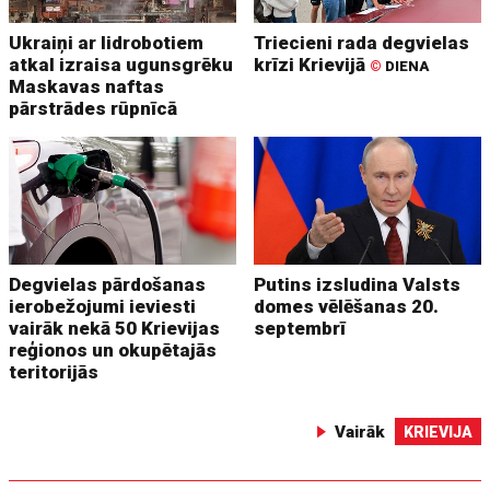
Ukraiņi ar lidrobotiem
Triecieni rada degvielas
atkal izraisa ugunsgrēku
krīzi Krievijā
©
DIENA
Maskavas naftas
pārstrādes rūpnīcā
Degvielas pārdošanas
Putins izsludina Valsts
ierobežojumi ieviesti
domes vēlēšanas 20.
vairāk nekā 50 Krievijas
septembrī
reģionos un okupētajās
teritorijās
Vairāk
KRIEVIJA