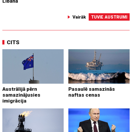
Libānā
Vairāk
TUVIE AUSTRUMI
CITS
Austrālijā pērn
Pasaulē samazinās
samazinājusies
naftas cenas
imigrācija