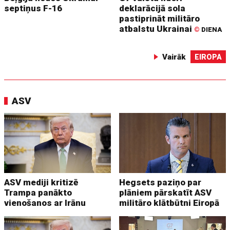
septiņus F-16
deklarācijā sola
pastiprināt militāro
atbalstu Ukrainai
©
DIENA
Vairāk
EIROPA
ASV
ASV mediji kritizē
Hegsets paziņo par
Trampa panākto
plāniem pārskatīt ASV
vienošanos ar Irānu
militāro klātbūtni Eiropā