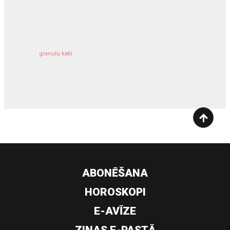
kravu apdrošināšana
granulu katli
siltumsūknis
ABONĒŠANA
HOROSKOPI
E-AVĪZE