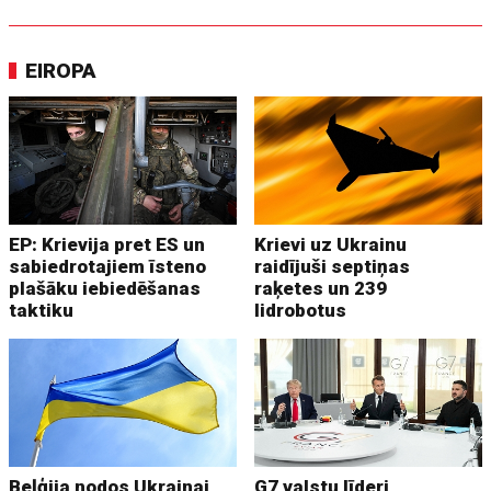
EIROPA
EP: Krievija pret ES un
Krievi uz Ukrainu
sabiedrotajiem īsteno
raidījuši septiņas
plašāku iebiedēšanas
raķetes un 239
taktiku
lidrobotus
Beļģija nodos Ukrainai
G7 valstu līderi