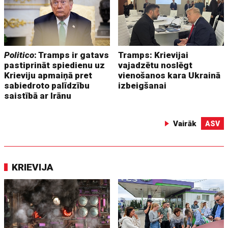
Politico
: Tramps ir gatavs
Tramps: Krievijai
pastiprināt spiedienu uz
vajadzētu noslēgt
Krieviju apmaiņā pret
vienošanos kara Ukrainā
sabiedroto palīdzību
izbeigšanai
saistībā ar Irānu
Vairāk
ASV
KRIEVIJA