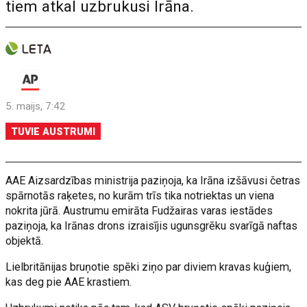
tiem atkal uzbrukusi Irāna.
5. maijs, 7:42
TUVIE AUSTRUMI
AAE Aizsardzības ministrija paziņoja, ka Irāna izšāvusi četras
spārnotās raķetes, no kurām trīs tika notriektas un viena
nokrita jūrā. Austrumu emirāta Fudžairas varas iestādes
paziņoja, ka Irānas drons izraisījis ugunsgrēku svarīgā naftas
objektā.
Lielbritānijas bruņotie spēki ziņo par diviem kravas kuģiem,
kas deg pie AAE krastiem.