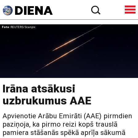
Foto
: REUTERS/Scanpix
Irāna atsākusi
uzbrukumus AAE
Apvienotie Arābu Emirāti (AAE) pirmdien
paziņoja, ka pirmo reizi kopš trauslā
pamiera stāšanās spēkā aprīļa sākumā