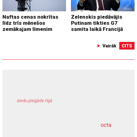
Naftas cenas nokrītas
Zelenskis piedāvājis
līdz trīs mēnešos
Putinam tikties G7
zemākajam līmenim
samita laikā Francijā
Vairāk
CITS
ziedu piegāde rīgā
meliorācijas darbi
octa
dziļurbums