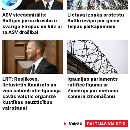
ASV viceadmirālis:
Lietuva izsaka protestu
Baltijas jūras drošība ir
Baltkrievijai par gaisa
svarīga Eiropas un līdz ar
telpas pārkāpumiem
to ASV drošībai
LRT: Rosļikovs,
Igaunijas parlaments
lietuvietis Kandrots un
ratificē līgumu ar
viņu sabiedrotie Igaunijā
Zviedriju par cietumu
savās valstīs organizē
kameru iznomāšanu
kustības neuzticības
vairošanai
Vairāk
BALTIJAS VALSTIS