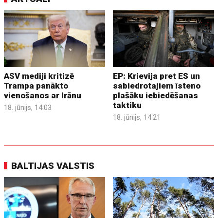
ASV mediji kritizē
EP: Krievija pret ES un
Trampa panākto
sabiedrotajiem īsteno
vienošanos ar Irānu
plašāku iebiedēšanas
taktiku
18. jūnijs, 14:03
18. jūnijs, 14:21
BALTIJAS VALSTIS