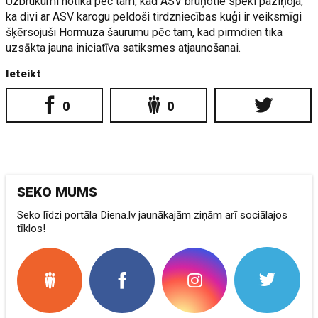
Uzbrukumi notika pēc tam, kad ASV bruņotie spēki paziņoja,
ka divi ar ASV karogu peldoši tirdzniecības kuģi ir veiksmīgi
šķērsojuši Hormuza šaurumu pēc tam, kad pirmdien tika
uzsākta jauna iniciatīva satiksmes atjaunošanai.
Ieteikt
0
0
SEKO MUMS
Seko līdzi portāla Diena.lv jaunākajām ziņām arī sociālajos
tīklos!