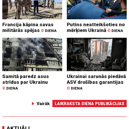
Francija kāpina savas
Putins neatteikšoties no
militārās spējas
mērķiem Ukrainā
©
DIENA
©
DIENA
Samitā paredz asus
Ukrainai sarunās piedāvā
strīdus par Ukrainu
ASV drošības garantijas
©
DIENA
©
DIENA
Vairāk
LAIKRAKSTA DIENA PUBLIKĀCIJAS
AKTUĀLI