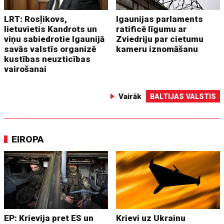
LRT: Rosļikovs,
Igaunijas parlaments
lietuvietis Kandrots un
ratificē līgumu ar
viņu sabiedrotie Igaunijā
Zviedriju par cietumu
savās valstīs organizē
kameru iznomāšanu
kustības neuzticības
vairošanai
Vairāk
BALTIJAS VALSTIS
EIROPA
EP: Krievija pret ES un
Krievi uz Ukrainu