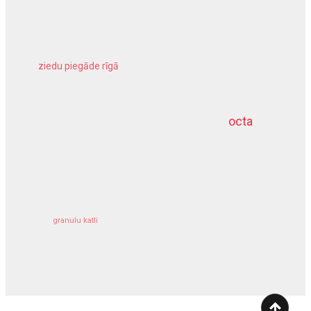
ziedu piegāde rīgā
meliorācijas darbi
octa
dziļurbums
kravu apdrošināšana
granulu katli
siltumsūknis