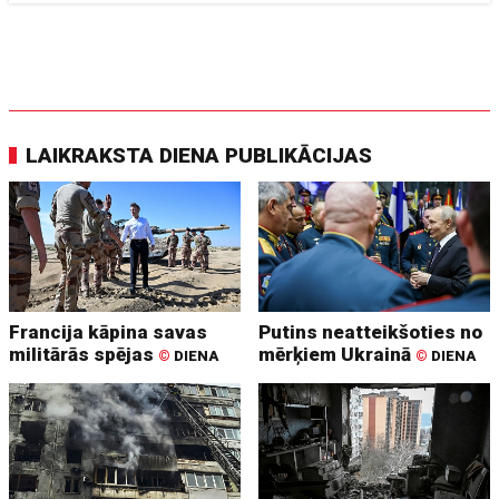
LAIKRAKSTA DIENA PUBLIKĀCIJAS
Francija kāpina savas
Putins neatteikšoties no
militārās spējas
mērķiem Ukrainā
©
DIENA
©
DIENA