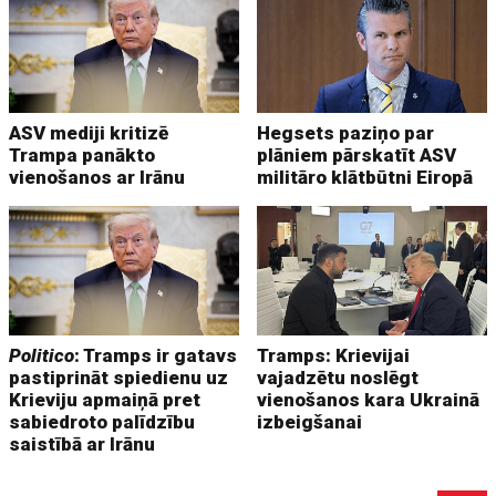
ASV mediji kritizē
Hegsets paziņo par
Trampa panākto
plāniem pārskatīt ASV
vienošanos ar Irānu
militāro klātbūtni Eiropā
Politico
: Tramps ir gatavs
Tramps: Krievijai
pastiprināt spiedienu uz
vajadzētu noslēgt
Krieviju apmaiņā pret
vienošanos kara Ukrainā
sabiedroto palīdzību
izbeigšanai
saistībā ar Irānu