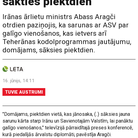
sākties piektdien
Irānas ārlietu ministrs Abass Aragči
otrdien paziņojis, ka sarunas ar ASV par
galīgo vienošanos, kas ietvers arī
Teherānas kodolprogrammas jautājumu,
domājams, sāksies piektdien.
16. jūnijs, 14:11
TUVIE AUSTRUMI
"Domājams, piektdien vietā, kas jānosaka, (..) sāksies jauna
sarunu kārta starp Irānu un Savienotajām Valstīm, lai panāktu
galīgo vienošanos," televīzijā pārraidītajā preses konferencē,
kurā piedalījās ārvalstu diplomāti, pavēstīja Aragči.