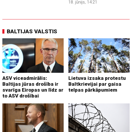
18. jūnijs, 14:21
BALTIJAS VALSTIS
ASV viceadmirālis:
Lietuva izsaka protestu
Baltijas jūras drošība ir
Baltkrievijai par gaisa
svarīga Eiropas un līdz ar
telpas pārkāpumiem
to ASV drošībai