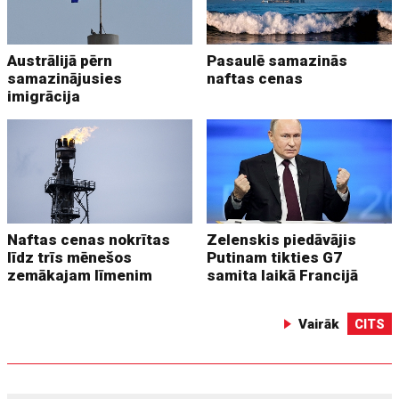
Austrālijā pērn
Pasaulē samazinās
samazinājusies
naftas cenas
imigrācija
Naftas cenas nokrītas
Zelenskis piedāvājis
līdz trīs mēnešos
Putinam tikties G7
zemākajam līmenim
samita laikā Francijā
Vairāk
CITS