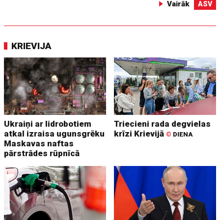
Vairāk
ASV
KRIEVIJA
Ukraiņi ar lidrobotiem
Triecieni rada degvielas
atkal izraisa ugunsgrēku
krīzi Krievijā
©
DIENA
Maskavas naftas
pārstrādes rūpnīcā