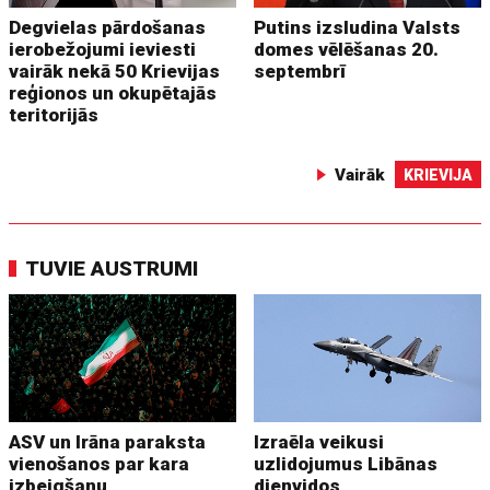
Degvielas pārdošanas
Putins izsludina Valsts
ierobežojumi ieviesti
domes vēlēšanas 20.
vairāk nekā 50 Krievijas
septembrī
reģionos un okupētajās
teritorijās
Vairāk
KRIEVIJA
TUVIE AUSTRUMI
ASV un Irāna paraksta
Izraēla veikusi
vienošanos par kara
uzlidojumus Libānas
izbeigšanu
dienvidos