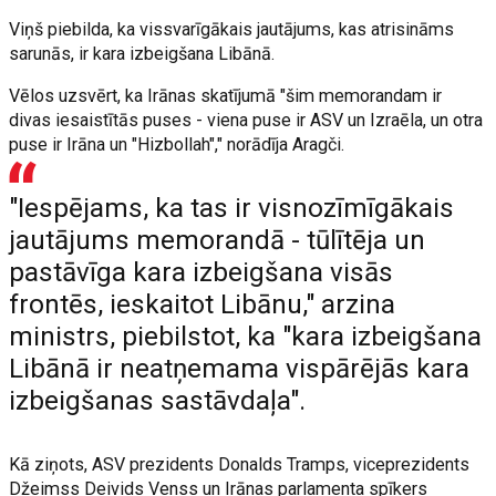
Viņš piebilda, ka vissvarīgākais jautājums, kas atrisināms
sarunās, ir kara izbeigšana Libānā.
Vēlos uzsvērt, ka Irānas skatījumā "šim memorandam ir
divas iesaistītās puses - viena puse ir ASV un Izraēla, un otra
puse ir Irāna un "Hizbollah"," norādīja Aragči.
"Iespējams, ka tas ir visnozīmīgākais
jautājums memorandā - tūlītēja un
pastāvīga kara izbeigšana visās
frontēs, ieskaitot Libānu," arzina
ministrs, piebilstot, ka "kara izbeigšana
Libānā ir neatņemama vispārējās kara
izbeigšanas sastāvdaļa".
Kā ziņots, ASV prezidents Donalds Tramps, viceprezidents
Džeimss Deivids Venss un Irānas parlamenta spīkers