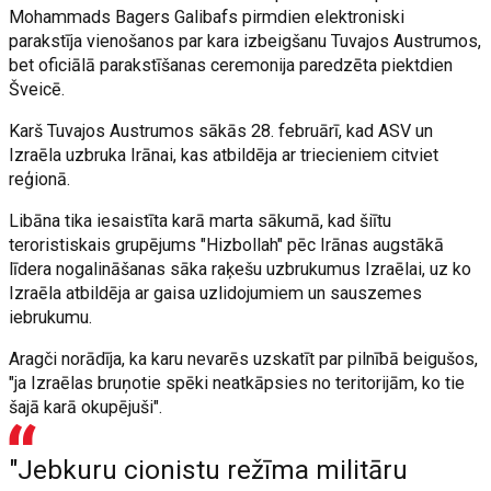
Mohammads Bagers Galibafs pirmdien elektroniski
parakstīja vienošanos par kara izbeigšanu Tuvajos Austrumos,
bet oficiālā parakstīšanas ceremonija paredzēta piektdien
Šveicē.
Karš Tuvajos Austrumos sākās 28. februārī, kad ASV un
Izraēla uzbruka Irānai, kas atbildēja ar triecieniem citviet
reģionā.
Libāna tika iesaistīta karā marta sākumā, kad šiītu
teroristiskais grupējums "Hizbollah" pēc Irānas augstākā
līdera nogalināšanas sāka raķešu uzbrukumus Izraēlai, uz ko
Izraēla atbildēja ar gaisa uzlidojumiem un sauszemes
iebrukumu.
Aragči norādīja, ka karu nevarēs uzskatīt par pilnībā beigušos,
"ja Izraēlas bruņotie spēki neatkāpsies no teritorijām, ko tie
šajā karā okupējuši".
"Jebkuru cionistu režīma militāru