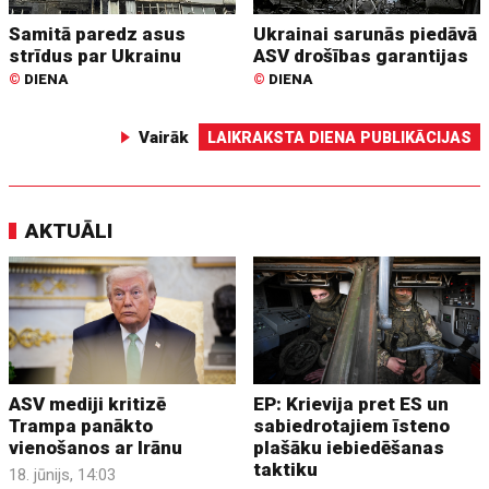
Samitā paredz asus
Ukrainai sarunās piedāvā
strīdus par Ukrainu
ASV drošības garantijas
©
DIENA
©
DIENA
Vairāk
LAIKRAKSTA DIENA PUBLIKĀCIJAS
AKTUĀLI
ASV mediji kritizē
EP: Krievija pret ES un
Trampa panākto
sabiedrotajiem īsteno
vienošanos ar Irānu
plašāku iebiedēšanas
taktiku
18. jūnijs, 14:03