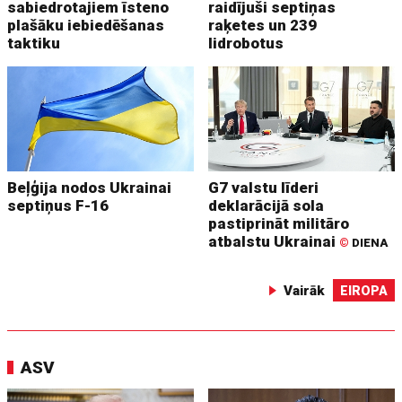
sabiedrotajiem īsteno
raidījuši septiņas
plašāku iebiedēšanas
raķetes un 239
taktiku
lidrobotus
Beļģija nodos Ukrainai
G7 valstu līderi
septiņus F-16
deklarācijā sola
pastiprināt militāro
atbalstu Ukrainai
©
DIENA
Vairāk
EIROPA
ASV