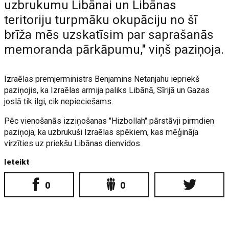
uzbrukumu Libānai un Libānas
teritoriju turpmāku okupāciju no šī
brīža mēs uzskatīsim par saprašanās
memoranda pārkāpumu," viņš paziņoja.
Izraēlas premjerministrs Benjamins Netanjahu iepriekš
paziņojis, ka Izraēlas armija paliks Libānā, Sīrijā un Gazas
joslā tik ilgi, cik nepieciešams.
Pēc vienošanās izziņošanas "Hizbollah" pārstāvji pirmdien
paziņoja, ka uzbrukuši Izraēlas spēkiem, kas mēģināja
virzīties uz priekšu Libānas dienvidos.
Ieteikt
0
0