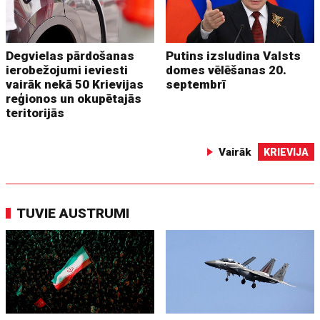
Degvielas pārdošanas
Putins izsludina Valsts
ierobežojumi ieviesti
domes vēlēšanas 20.
vairāk nekā 50 Krievijas
septembrī
reģionos un okupētajās
teritorijās
Vairāk
KRIEVIJA
TUVIE AUSTRUMI