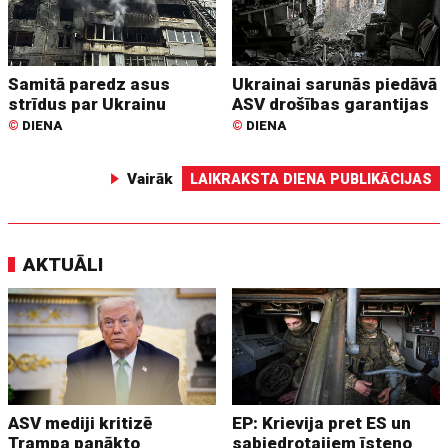
Samitā paredz asus
Ukrainai sarunās piedāvā
strīdus par Ukrainu
ASV drošības garantijas
©
DIENA
©
DIENA
Vairāk
LAIKRAKSTA DIENA PUBLIKĀCIJAS
AKTUĀLI
ASV mediji kritizē
EP: Krievija pret ES un
Trampa panākto
sabiedrotajiem īsteno