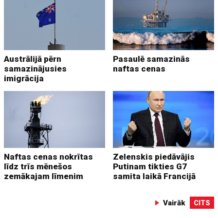
Austrālijā pērn
Pasaulē samazinās
samazinājusies
naftas cenas
imigrācija
Naftas cenas nokrītas
Zelenskis piedāvājis
līdz trīs mēnešos
Putinam tikties G7
zemākajam līmenim
samita laikā Francijā
Vairāk
CITS