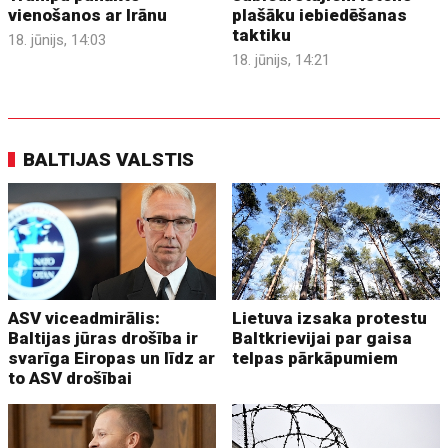
vienošanos ar Irānu
plašāku iebiedēšanas
taktiku
18. jūnijs, 14:03
18. jūnijs, 14:21
BALTIJAS VALSTIS
ASV viceadmirālis:
Lietuva izsaka protestu
Baltijas jūras drošība ir
Baltkrievijai par gaisa
svarīga Eiropas un līdz ar
telpas pārkāpumiem
to ASV drošībai