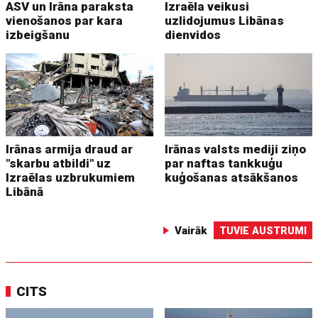
ASV un Irāna paraksta
Izraēla veikusi
vienošanos par kara
uzlidojumus Libānas
izbeigšanu
dienvidos
Irānas armija draud ar
Irānas valsts mediji ziņo
"skarbu atbildi" uz
par naftas tankkuģu
Izraēlas uzbrukumiem
kuģošanas atsākšanos
Libānā
Vairāk
TUVIE AUSTRUMI
CITS