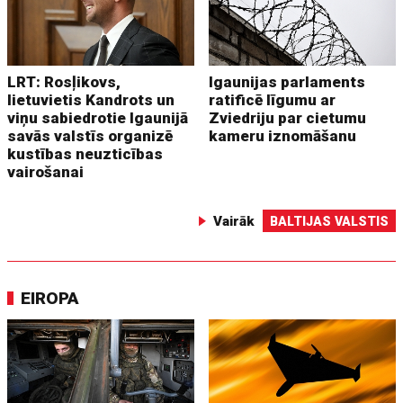
LRT: Rosļikovs,
Igaunijas parlaments
lietuvietis Kandrots un
ratificē līgumu ar
viņu sabiedrotie Igaunijā
Zviedriju par cietumu
savās valstīs organizē
kameru iznomāšanu
kustības neuzticības
vairošanai
Vairāk
BALTIJAS VALSTIS
EIROPA