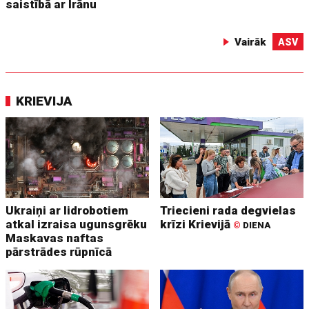
saistībā ar Irānu
Vairāk
ASV
KRIEVIJA
Ukraiņi ar lidrobotiem
Triecieni rada degvielas
atkal izraisa ugunsgrēku
krīzi Krievijā
©
DIENA
Maskavas naftas
pārstrādes rūpnīcā