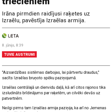
triecieniem
Irāna pirmdien raidījusi raķetes uz
Izraēlu, pavēstīja Izraēlas armija.
8. jūnijs, 8:39
TUVIE AUSTRUMI
"Aizsardzības sistēmas darbojas, lai pārtvertu draudus,"
sacīts Izraēlas bruņoto spēku paziņojumā.
Izraēlas centrālajā un dienvidu daļā, kā arī citos rajonos tika
izsludināts brīdinājums par raķetēm, un cilvēki devās uz
patvertnēm.
Neilgi pirms tam Izraēlas armija paziņija, ka arī no Jemenas