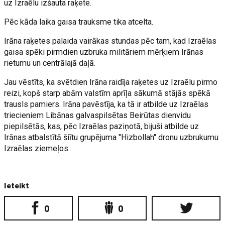
uz Izraēlu izšauta raķete.
Pēc kāda laika gaisa trauksme tika atcelta.
Irāna raķetes palaida vairākas stundas pēc tam, kad Izraēlas
gaisa spēki pirmdien uzbruka militāriem mērķiem Irānas
rietumu un centrālajā daļā.
Jau vēstīts, ka svētdien Irāna raidīja raķetes uz Izraēlu pirmo
reizi, kopš starp abām valstīm aprīļa sākumā stājās spēkā
trausls pamiers. Irāna pavēstīja, ka tā ir atbilde uz Izraēlas
triecieniem Libānas galvaspilsētas Beirūtas dienvidu
piepilsētās, kas, pēc Izraēlas paziņotā, bijuši atbilde uz
Irānas atbalstītā šiītu grupējuma "Hizbollah" dronu uzbrukumu
Izraēlas ziemeļos.
Ieteikt
0
0