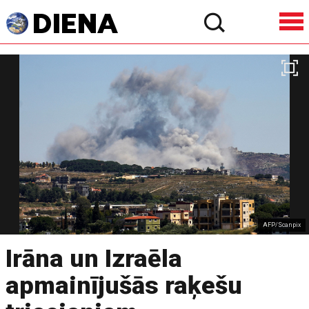
AFP/Scanpix
Irāna un Izraēla
apmainījušās raķešu