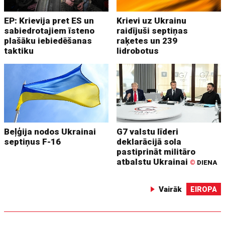
EP: Krievija pret ES un
Krievi uz Ukrainu
sabiedrotajiem īsteno
raidījuši septiņas
plašāku iebiedēšanas
raķetes un 239
taktiku
lidrobotus
Beļģija nodos Ukrainai
G7 valstu līderi
septiņus F-16
deklarācijā sola
pastiprināt militāro
atbalstu Ukrainai
©
DIENA
Vairāk
EIROPA