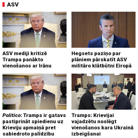
ASV
ASV mediji kritizē
Hegsets paziņo par
Trampa panākto
plāniem pārskatīt ASV
vienošanos ar Irānu
militāro klātbūtni Eiropā
Politico
: Tramps ir gatavs
Tramps: Krievijai
pastiprināt spiedienu uz
vajadzētu noslēgt
Krieviju apmaiņā pret
vienošanos kara Ukrainā
sabiedroto palīdzību
izbeigšanai