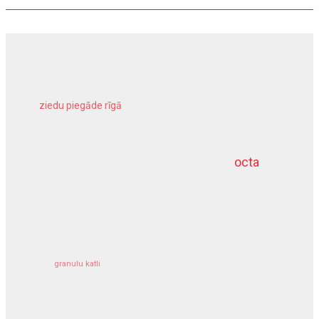
ziedu piegāde rīgā
meliorācijas darbi
octa
dziļurbums
kravu apdrošināšana
granulu katli
siltumsūknis