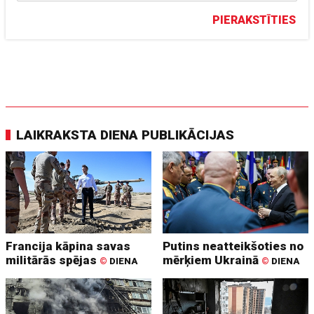
PIERAKSTĪTIES
LAIKRAKSTA DIENA PUBLIKĀCIJAS
Francija kāpina savas
Putins neatteikšoties no
militārās spējas
mērķiem Ukrainā
©
DIENA
©
DIENA