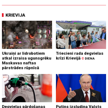
KRIEVIJA
Ukraiņi ar lidrobotiem
Triecieni rada degvielas
atkal izraisa ugunsgrēku
krīzi Krievijā
©
DIENA
Maskavas naftas
pārstrādes rūpnīcā
Degvielas pārdošanas
Putins izsludina Valsts