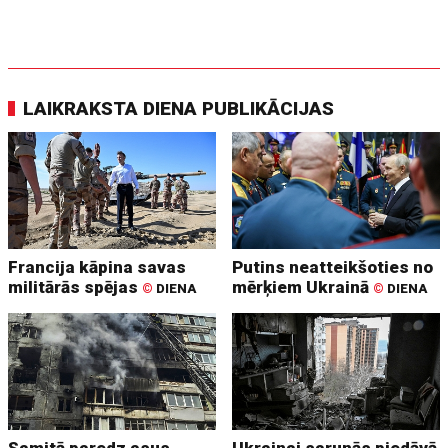
LAIKRAKSTA DIENA PUBLIKĀCIJAS
Francija kāpina savas
Putins neatteikšoties no
militārās spējas
mērķiem Ukrainā
©
DIENA
©
DIENA
Samitā paredz asus
Ukrainai sarunās piedāvā