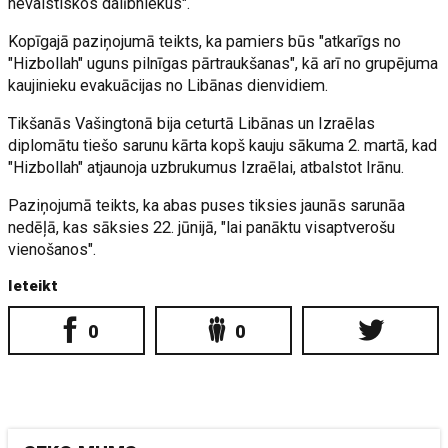
nevalstiskos dalībniekus".
Kopīgajā paziņojumā teikts, ka pamiers būs "atkarīgs no
"Hizbollah" uguns pilnīgas pārtraukšanas", kā arī no grupējuma
kaujinieku evakuācijas no Libānas dienvidiem.
Tikšanās Vašingtonā bija ceturtā Libānas un Izraēlas
diplomātu tiešo sarunu kārta kopš kauju sākuma 2. martā, kad
"Hizbollah" atjaunoja uzbrukumus Izraēlai, atbalstot Irānu.
Paziņojumā teikts, ka abas puses tiksies jaunās sarunāa
nedēļā, kas sāksies 22. jūnijā, "lai panāktu visaptverošu
vienošanos".
Ieteikt
0
0