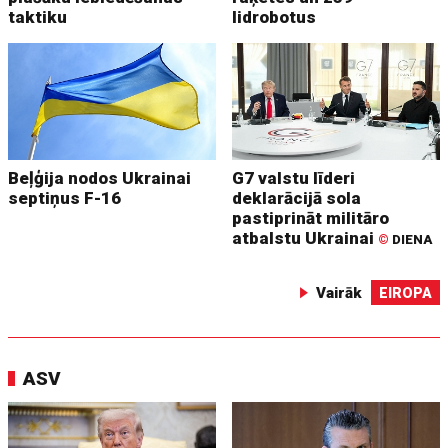
taktiku
lidrobotus
Beļģija nodos Ukrainai
G7 valstu līderi
septiņus F-16
deklarācijā sola
pastiprināt militāro
atbalstu Ukrainai
©
DIENA
Vairāk
EIROPA
ASV