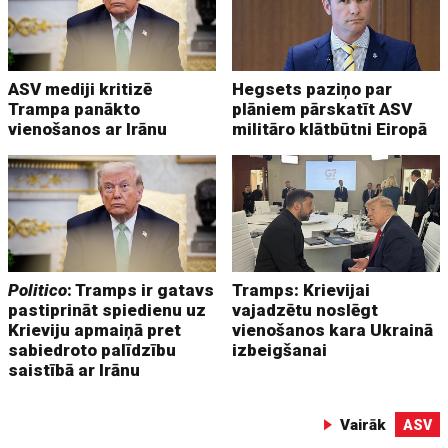
ASV mediji kritizē
Hegsets paziņo par
Trampa panākto
plāniem pārskatīt ASV
vienošanos ar Irānu
militāro klātbūtni Eiropā
Politico
: Tramps ir gatavs
Tramps: Krievijai
pastiprināt spiedienu uz
vajadzētu noslēgt
Krieviju apmaiņā pret
vienošanos kara Ukrainā
sabiedroto palīdzību
izbeigšanai
saistībā ar Irānu
Vairāk
ASV