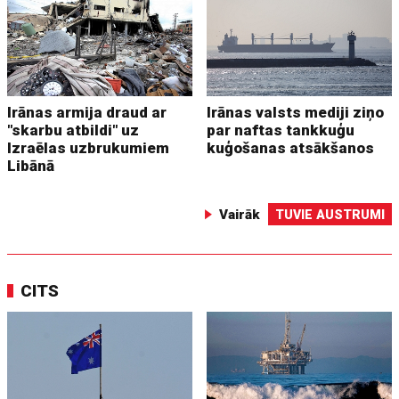
Irānas armija draud ar
Irānas valsts mediji ziņo
"skarbu atbildi" uz
par naftas tankkuģu
Izraēlas uzbrukumiem
kuģošanas atsākšanos
Libānā
Vairāk
TUVIE AUSTRUMI
CITS