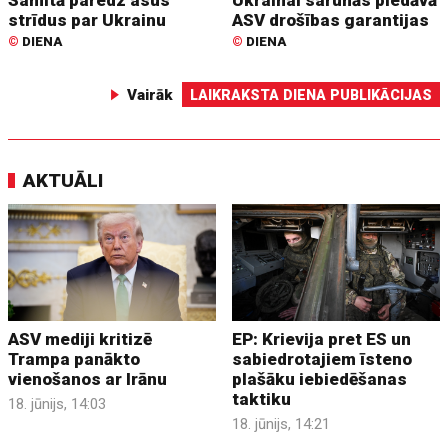
strīdus par Ukrainu
ASV drošības garantijas
©
DIENA
©
DIENA
Vairāk
LAIKRAKSTA DIENA PUBLIKĀCIJAS
AKTUĀLI
ASV mediji kritizē
EP: Krievija pret ES un
Trampa panākto
sabiedrotajiem īsteno
vienošanos ar Irānu
plašāku iebiedēšanas
taktiku
18. jūnijs, 14:03
18. jūnijs, 14:21