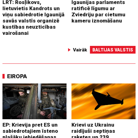
LRT: Rosļikovs,
Igaunijas parlaments
lietuvietis Kandrots un
ratificē līgumu ar
viņu sabiedrotie Igaunijā
Zviedriju par cietumu
savās valstīs organizē
kameru iznomāšanu
kustības neuzticības
vairošanai
Vairāk
BALTIJAS VALSTIS
EIROPA
EP: Krievija pret ES un
Krievi uz Ukrainu
sabiedrotajiem īsteno
raidījuši septiņas
plašāku iebiedēšanas
raķetes un 239