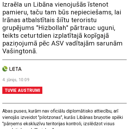
Izraēla un Libāna vienojušās īstenot
pamieru, taču tam būs nepieciešams, lai
Irānas atbalstītais šiītu teroristu
grupējums "Hizbollah" pārtrauc uguni,
teikts ceturtdien izplatītajā kopīgajā
paziņojumā pēc ASV vadītajām sarunām
Vašingtonā.
4. jūnijs, 10:09
TUVIE AUSTRUMI
Abas puses, kurām nav oficiālu diplomātisko attiecību, arī
vienojās izveidot "pilotzonas", kurās Libānas bruņotie spēki
"pārņems ekskluzīvu teritorijas kontroli, izslēdzot visus