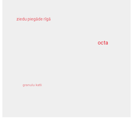
ziedu piegāde rīgā
meliorācijas darbi
octa
dziļurbums
kravu apdrošināšana
granulu katli
siltumsūknis