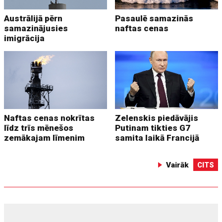
Austrālijā pērn
Pasaulē samazinās
samazinājusies
naftas cenas
imigrācija
Naftas cenas nokrītas
Zelenskis piedāvājis
līdz trīs mēnešos
Putinam tikties G7
zemākajam līmenim
samita laikā Francijā
Vairāk
CITS