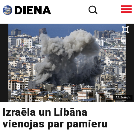
AP/Scanpix
Izraēla un Libāna
vienojas par pamieru