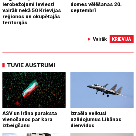
ierobežojumi ieviesti
domes vēlēšanas 20.
vairāk nekā 50 Krievijas
septembrī
reģionos un okupētajās
teritorijās
Vairāk
KRIEVIJA
TUVIE AUSTRUMI
ASV un Irāna paraksta
Izraēla veikusi
vienošanos par kara
uzlidojumus Libānas
izbeigšanu
dienvidos