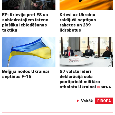
EP: Krievija pret ES un
Krievi uz Ukrainu
sabiedrotajiem īsteno
raidījuši septiņas
plašāku iebiedēšanas
raķetes un 239
taktiku
lidrobotus
Beļģija nodos Ukrainai
G7 valstu līderi
septiņus F-16
deklarācijā sola
pastiprināt militāro
atbalstu Ukrainai
©
DIENA
Vairāk
EIROPA