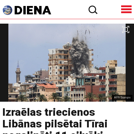
AFP/Scanpix
Izraēlas triecienos
Libānas pilsētai Tīrai