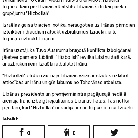
turpinot karu pret Irānas atbalstīto Libānas šiītu kaujinieku
grupējumu "Hizbollah".
Izraēlas gaisa triecieni notika, neraugoties uz Irānas pirmdien
izteiktiem draudiem atsākt uzbrukumus Izraēlai, ja tā
turpinās uzbrukt Libānai.
Irāna uzstāj, ka Tuvo Austrumu bruņotā konflikta izbeigšanai
jāietver pamiers Libānā. "Hizbollah" ievilka Libānu šajā karā,
ar uzbrukumiem Izraēlai atbalstot Irānu.
"Hizbollah" otrdien aicināja Libānas varas iestādes uzlabot
attiecības ar Irānu un gūt labumu no Teherānas atbalsta.
Libānas prezidents un premjerministrs pagājušajā nedēļā
aicināja Irānu izbeigt iejaukšanos Libānas lietās. Tas notika
pēc tam, kad "Hizbollah" noraidīja nosacītu pamieru ar Izraēlu.
Ieteikt
0
0