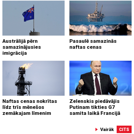
Austrālijā pērn
Pasaulē samazinās
samazinājusies
naftas cenas
imigrācija
Naftas cenas nokrītas
Zelenskis piedāvājis
līdz trīs mēnešos
Putinam tikties G7
zemākajam līmenim
samita laikā Francijā
Vairāk
CITS