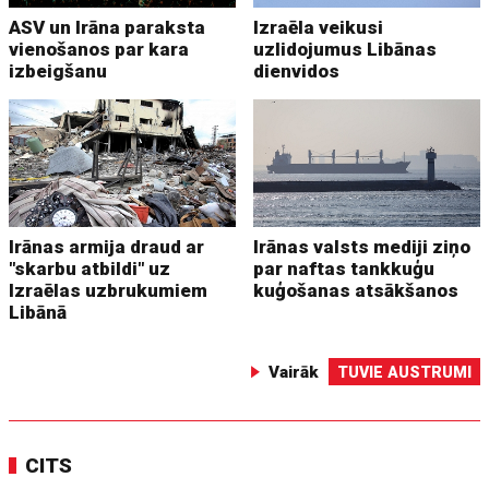
ASV un Irāna paraksta
Izraēla veikusi
vienošanos par kara
uzlidojumus Libānas
izbeigšanu
dienvidos
Irānas armija draud ar
Irānas valsts mediji ziņo
"skarbu atbildi" uz
par naftas tankkuģu
Izraēlas uzbrukumiem
kuģošanas atsākšanos
Libānā
Vairāk
TUVIE AUSTRUMI
CITS