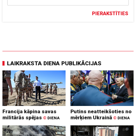
PIERAKSTĪTIES
LAIKRAKSTA DIENA PUBLIKĀCIJAS
Francija kāpina savas
Putins neatteikšoties no
militārās spējas
mērķiem Ukrainā
©
DIENA
©
DIENA