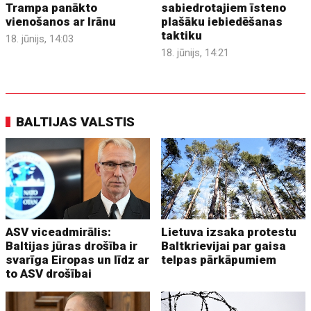
Trampa panākto
sabiedrotajiem īsteno
vienošanos ar Irānu
plašāku iebiedēšanas
taktiku
18. jūnijs, 14:03
18. jūnijs, 14:21
BALTIJAS VALSTIS
ASV viceadmirālis:
Lietuva izsaka protestu
Baltijas jūras drošība ir
Baltkrievijai par gaisa
svarīga Eiropas un līdz ar
telpas pārkāpumiem
to ASV drošībai