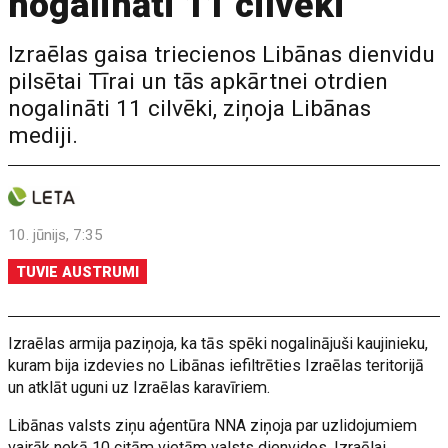
nogalināti 11 cilvēki
Izraēlas gaisa triecienos Libānas dienvidu
pilsētai Tīrai un tās apkārtnei otrdien
nogalināti 11 cilvēki, ziņoja Libānas
mediji.
10. jūnijs, 7:35
TUVIE AUSTRUMI
Izraēlas armija paziņoja, ka tās spēki nogalinājuši kaujinieku,
kuram bija izdevies no Libānas iefiltrēties Izraēlas teritorijā
un atklāt uguni uz Izraēlas karavīriem.
Libānas valsts ziņu aģentūra NNA ziņoja par uzlidojumiem
vairāk nekā 10 citām vietām valsts dienvidos, Izraēlai