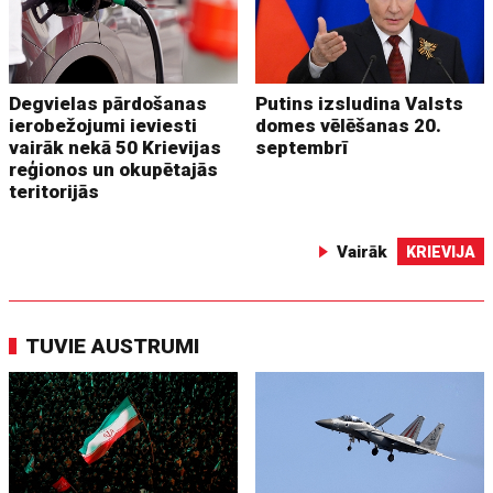
Degvielas pārdošanas
Putins izsludina Valsts
ierobežojumi ieviesti
domes vēlēšanas 20.
vairāk nekā 50 Krievijas
septembrī
reģionos un okupētajās
teritorijās
Vairāk
KRIEVIJA
TUVIE AUSTRUMI