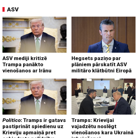
ASV
ASV mediji kritizē
Hegsets paziņo par
Trampa panākto
plāniem pārskatīt ASV
vienošanos ar Irānu
militāro klātbūtni Eiropā
Politico
: Tramps ir gatavs
Tramps: Krievijai
pastiprināt spiedienu uz
vajadzētu noslēgt
Krieviju apmaiņā pret
vienošanos kara Ukrainā