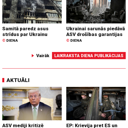
Samitā paredz asus
Ukrainai sarunās piedāvā
strīdus par Ukrainu
ASV drošības garantijas
©
DIENA
©
DIENA
Vairāk
LAIKRAKSTA DIENA PUBLIKĀCIJAS
AKTUĀLI
ASV mediji kritizē
EP: Krievija pret ES un