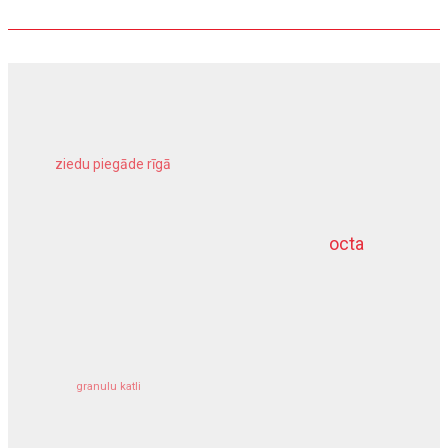
ziedu piegāde rīgā
meliorācijas darbi
octa
dziļurbums
kravu apdrošināšana
granulu katli
siltumsūknis