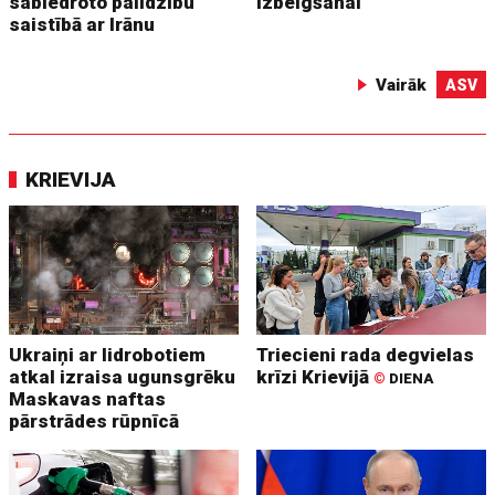
sabiedroto palīdzību
izbeigšanai
saistībā ar Irānu
Vairāk
ASV
KRIEVIJA
Ukraiņi ar lidrobotiem
Triecieni rada degvielas
atkal izraisa ugunsgrēku
krīzi Krievijā
©
DIENA
Maskavas naftas
pārstrādes rūpnīcā