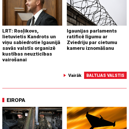
LRT: Rosļikovs,
Igaunijas parlaments
lietuvietis Kandrots un
ratificē līgumu ar
viņu sabiedrotie Igaunijā
Zviedriju par cietumu
savās valstīs organizē
kameru iznomāšanu
kustības neuzticības
vairošanai
Vairāk
BALTIJAS VALSTIS
EIROPA