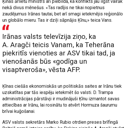
Ķīnas ārlietu ministrs arī piebilda, ka konflikts jau ilgst vairāk
nekā divus mēnešus. «Tas radījis ne tikai nopietnus
zaudējumus Irānas tautai, bet arī smagi ietekmējis reģionālo
un globālo mieru. Tas ir dziļi sāpnājis Ķīnu,» teica Vans.
Irānas valsts televīzija ziņo, ka
A. Aragči teicis Vanam, ka Teherāna
piekritīs vienoties ar ASV tikai tad, ja
vienošanās būs «godīga un
visaptveroša», vēsta AFP.
Ķīnas ciešās ekonomiskās un politiskās saites ar Irānu tiek
uzskatītas par tās iespēju ietekmēt šo valsti. D. Trampa
administrācijas pārstāvji ir mudinājuši Ķīnu izmantot savas
attiecības ar Irānu, lai rosinātu to atvērt Hormuza šaurumu
brīvai kuģošanai.
ASV valsts sekretārs Marko Rubio otrdien preses brīfingā