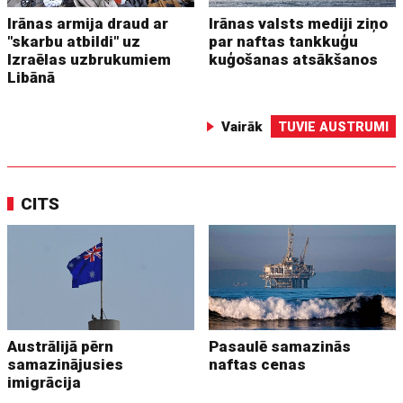
Irānas armija draud ar
Irānas valsts mediji ziņo
"skarbu atbildi" uz
par naftas tankkuģu
Izraēlas uzbrukumiem
kuģošanas atsākšanos
Libānā
Vairāk
TUVIE AUSTRUMI
CITS
Austrālijā pērn
Pasaulē samazinās
samazinājusies
naftas cenas
imigrācija