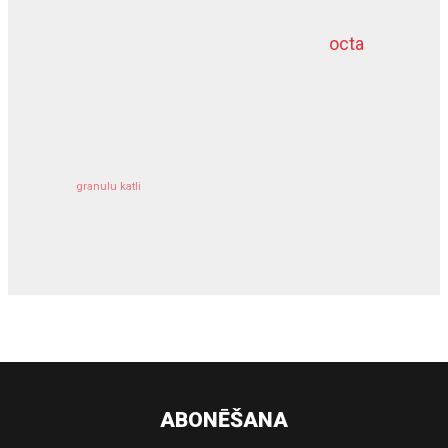
octa
dziļurbums
kravu apdrošināšana
granulu katli
siltumsūknis
ABONĒŠANA