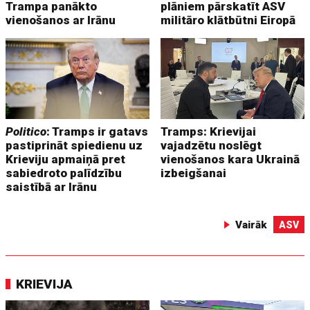
Trampa panākto
plāniem pārskatīt ASV
vienošanos ar Irānu
militāro klātbūtni Eiropā
Politico
: Tramps ir gatavs
Tramps: Krievijai
pastiprināt spiedienu uz
vajadzētu noslēgt
Krieviju apmaiņā pret
vienošanos kara Ukrainā
sabiedroto palīdzību
izbeigšanai
saistībā ar Irānu
Vairāk
ASV
KRIEVIJA