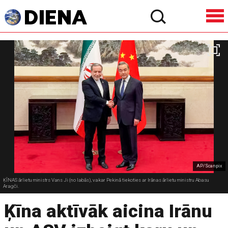
AP/Scanpix
ĶĪNAS ārlietu ministrs Vans Ji (no labās), vakar Pekinā tiekoties ar Irānas ārlietu ministru Abasu
Aragči.
Ķīna aktīvāk aicina Irānu