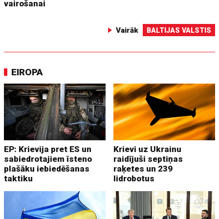
vairošanai
Vairāk
BALTIJAS VALSTIS
EIROPA
EP: Krievija pret ES un
Krievi uz Ukrainu
sabiedrotajiem īsteno
raidījuši septiņas
plašāku iebiedēšanas
raķetes un 239
taktiku
lidrobotus