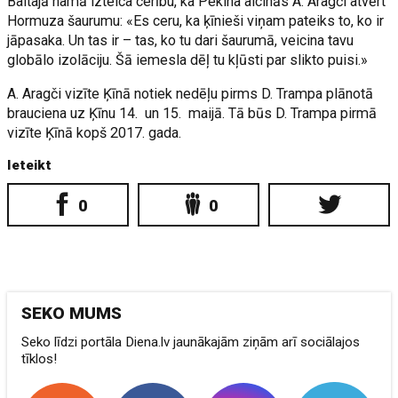
Baltajā namā izteica cerību, ka Pekina aicinās A. Aragči atvērt
Hormuza šaurumu: «Es ceru, ka ķīnieši viņam pateiks to, ko ir
jāpasaka. Un tas ir – tas, ko tu dari šaurumā, veicina tavu
globālo izolāciju. Šā iemesla dēļ tu kļūsti par slikto puisi.»
A. Aragči vizīte Ķīnā notiek nedēļu pirms D. Trampa plānotā
brauciena uz Ķīnu 14. un 15. maijā. Tā būs D. Trampa pirmā
vizīte Ķīnā kopš 2017. gada.
Ieteikt
0
0
SEKO MUMS
Seko līdzi portāla Diena.lv jaunākajām ziņām arī sociālajos
tīklos!