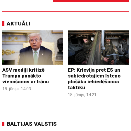
AKTUĀLI
ASV mediji kritizē
EP: Krievija pret ES un
Trampa panākto
sabiedrotajiem īsteno
vienošanos ar Irānu
plašāku iebiedēšanas
taktiku
18. jūnijs, 14:03
18. jūnijs, 14:21
BALTIJAS VALSTIS