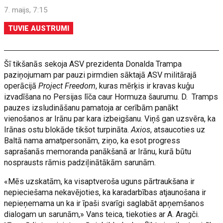
7. maijs, 7:15
TUVIE AUSTRUMI
Šī tikšanās sekoja ASV prezidenta Donalda Trampa
paziņojumam par pauzi pirmdien sāktajā ASV militārajā
operācijā
Project Freedom
, kuras mērķis ir kravas kuģu
izvadīšana no Persijas līča caur Hormuza šaurumu. D. Tramps
pauzes izsludināšanu pamatoja ar cerībām panākt
vienošanos ar Irānu par kara izbeigšanu. Viņš gan uzsvēra, ka
Irānas ostu blokāde tikšot turpināta.
Axios
, atsaucoties uz
Baltā nama amatpersonām, ziņo, ka esot progress
saprašanās memoranda panākšanā ar Irānu, kurā būtu
nosprausts rāmis padziļinātākām sarunām.
«Mēs uzskatām, ka visaptveroša uguns pārtraukšana ir
nepieciešama nekavējoties, ka karadarbības atjaunošana ir
nepieņemama un ka ir īpaši svarīgi saglabāt apņemšanos
dialogam un sarunām,» Vans teica, tiekoties ar A. Aragči.