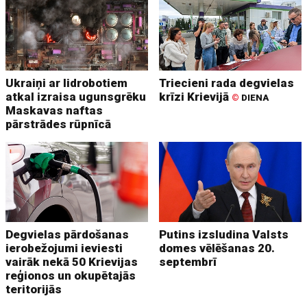
Ukraiņi ar lidrobotiem
Triecieni rada degvielas
atkal izraisa ugunsgrēku
krīzi Krievijā
©
DIENA
Maskavas naftas
pārstrādes rūpnīcā
Degvielas pārdošanas
Putins izsludina Valsts
ierobežojumi ieviesti
domes vēlēšanas 20.
vairāk nekā 50 Krievijas
septembrī
reģionos un okupētajās
teritorijās