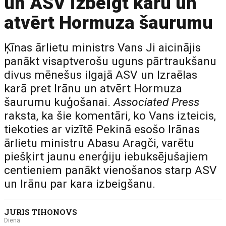
un ASV izbeigt karu un
atvērt Hormuza šaurumu
Ķīnas ārlietu ministrs Vans Ji aicinājis
panākt visaptverošu uguns pārtraukšanu
divus mēnešus ilgajā ASV un Izraēlas
karā pret Irānu un atvērt Hormuza
šaurumu kuģošanai.
Associated Press
raksta, ka šie komentāri, ko Vans izteicis,
tiekoties ar vizītē Pekinā esošo Irānas
ārlietu ministru Abasu Aragči, varētu
piešķirt jaunu enerģiju iebuksējušajiem
centieniem panākt vienošanos starp ASV
un Irānu par kara izbeigšanu.
JURIS TIHONOVS
Diena