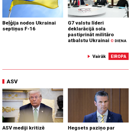
Beļģija nodos Ukrainai
G7 valstu līderi
septiņus F-16
deklarācijā sola
pastiprināt militāro
atbalstu Ukrainai
©
DIENA
Vairāk
EIROPA
ASV
ASV mediji kritizē
Hegsets paziņo par