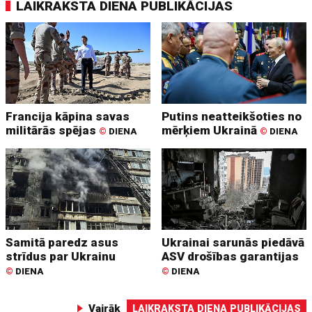
LAIKRAKSTA DIENA PUBLIKĀCIJAS
Francija kāpina savas
Putins neatteikšoties no
militārās spējas
mērķiem Ukrainā
©
DIENA
©
DIENA
Samitā paredz asus
Ukrainai sarunās piedāvā
strīdus par Ukrainu
ASV drošības garantijas
©
DIENA
©
DIENA
Vairāk
LAIKRAKSTA DIENA PUBLIKĀCIJAS