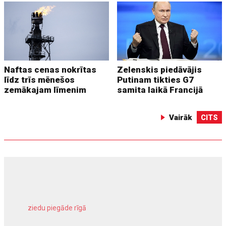
Naftas cenas nokrītas
Zelenskis piedāvājis
līdz trīs mēnešos
Putinam tikties G7
zemākajam līmenim
samita laikā Francijā
Vairāk
CITS
ziedu piegāde rīgā
meliorācijas darbi