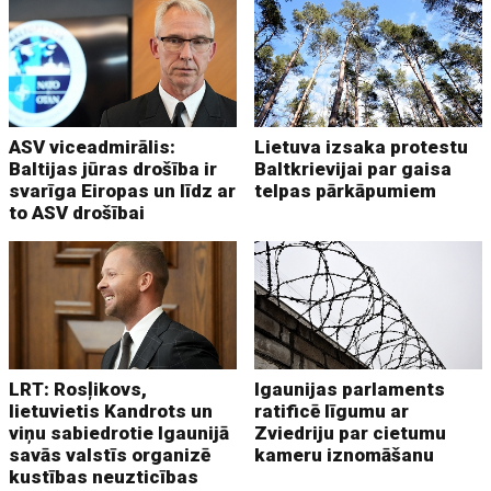
ASV viceadmirālis:
Lietuva izsaka protestu
Baltijas jūras drošība ir
Baltkrievijai par gaisa
svarīga Eiropas un līdz ar
telpas pārkāpumiem
to ASV drošībai
LRT: Rosļikovs,
Igaunijas parlaments
lietuvietis Kandrots un
ratificē līgumu ar
viņu sabiedrotie Igaunijā
Zviedriju par cietumu
savās valstīs organizē
kameru iznomāšanu
kustības neuzticības