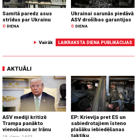
Samitā paredz asus
Ukrainai sarunās piedāvā
strīdus par Ukrainu
ASV drošības garantijas
©
DIENA
©
DIENA
Vairāk
LAIKRAKSTA DIENA PUBLIKĀCIJAS
AKTUĀLI
ASV mediji kritizē
EP: Krievija pret ES un
Trampa panākto
sabiedrotajiem īsteno
vienošanos ar Irānu
plašāku iebiedēšanas
taktiku
18. jūnijs, 14:03