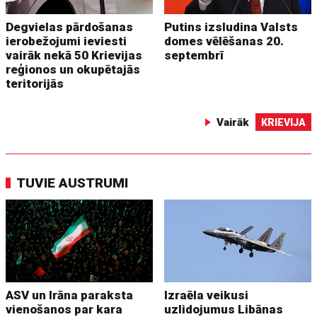
Degvielas pārdošanas
Putins izsludina Valsts
ierobežojumi ieviesti
domes vēlēšanas 20.
vairāk nekā 50 Krievijas
septembrī
reģionos un okupētajās
teritorijās
Vairāk
KRIEVIJA
TUVIE AUSTRUMI
ASV un Irāna paraksta
Izraēla veikusi
vienošanos par kara
uzlidojumus Libānas