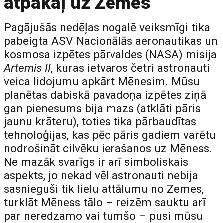
atpakaļ uz Zemes
Pagājušās nedēļas nogalē veiksmīgi tika
pabeigta ASV Nacionālās aeronautikas un
kosmosa izpētes pārvaldes (NASA) misija
Artemis II
, kuras ietvaros četri astronauti
veica lidojumu apkārt Mēnesim. Mūsu
planētas dabiskā pavadoņa izpētes ziņā
gan pienesums bija mazs (atklāti pāris
jaunu krāteru), toties tika pārbaudītas
tehnoloģijas, kas pēc pāris gadiem varētu
nodrošināt cilvēku ierašanos uz Mēness.
Ne mazāk svarīgs ir arī simboliskais
aspekts, jo nekad vēl astronauti nebija
sasnieguši tik lielu attālumu no Zemes,
turklāt Mēness tālo – reizēm sauktu arī
par neredzamo vai tumšo – pusi mūsu