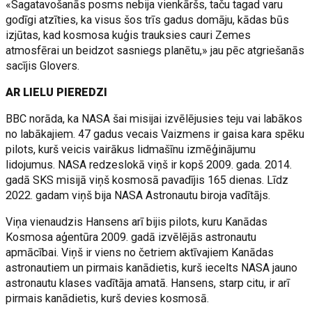
«Sagatavošanās posms nebija vienkāršs, taču tagad varu
godīgi atzīties, ka visus šos trīs gadus domāju, kādas būs
izjūtas, kad kosmosa kuģis trauksies cauri Zemes
atmosfērai un beidzot sasniegs planētu,» jau pēc atgriešanās
sacījis Glovers.
AR LIELU PIEREDZI
BBC norāda, ka NASA šai misijai izvēlējusies teju vai labākos
no labākajiem. 47 gadus vecais Vaizmens ir gaisa kara spēku
pilots, kurš veicis vairākus lidmašīnu izmēģinājumu
lidojumus. NASA redzeslokā viņš ir kopš 2009. gada. 2014.
gadā SKS misijā viņš kosmosā pavadījis 165 dienas. Līdz
2022. gadam viņš bija NASA Astronautu biroja vadītājs.
Viņa vienaudzis Hansens arī bijis pilots, kuru Kanādas
Kosmosa aģentūra 2009. gadā izvēlējās astronautu
apmācībai. Viņš ir viens no četriem aktīvajiem Kanādas
astronautiem un pirmais kanādietis, kurš iecelts NASA jauno
astronautu klases vadītāja amatā. Hansens, starp citu, ir arī
pirmais kanādietis, kurš devies kosmosā.