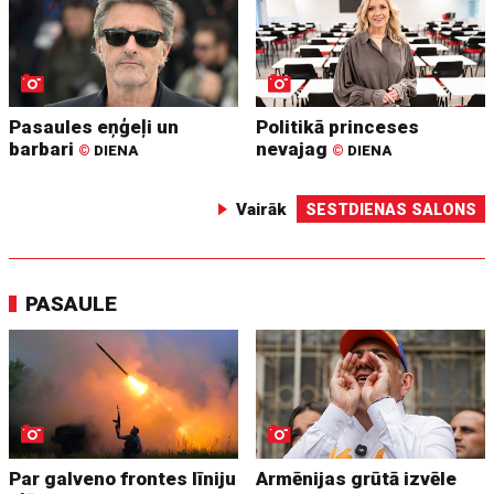
Pasaules eņģeļi un
Politikā princeses
barbari
nevajag
©
DIENA
©
DIENA
Vairāk
SESTDIENAS SALONS
PASAULE
Par galveno frontes līniju
Armēnijas grūtā izvēle