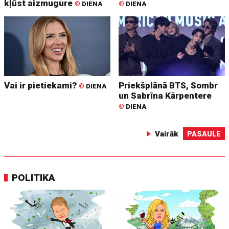
kļūst aizmugure
©
DIENA
©
DIENA
Vai ir pietiekami?
Priekšplānā BTS, Sombr
©
DIENA
un Sabrīna Kārpentere
©
DIENA
Vairāk
PASAULE
POLITIKA