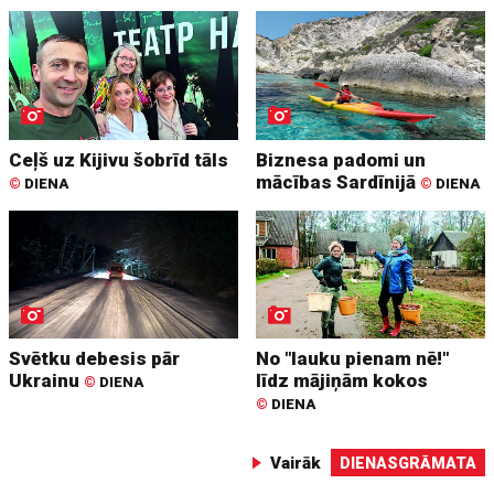
Ceļš uz Kijivu šobrīd tāls
Biznesa padomi un
mācības Sardīnijā
©
DIENA
©
DIENA
Svētku debesis pār
No "lauku pienam nē!"
Ukrainu
līdz mājiņām kokos
©
DIENA
©
DIENA
Vairāk
DIENASGRĀMATA