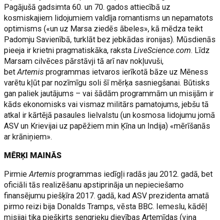
Pagājušā gadsimta 60. un 70. gados attiecībā uz
kosmiskajiem lidojumiem valdīja romantisms un nepamatots
optimisms («un uz Marsa ziedēs ābeles», kā mēdza teikt
Padomju Savienībā, turklāt bez jebkādas ironijas). Mūsdienās
pieeja ir krietni pragmatiskāka, raksta
LiveScience.com
. Līdz
Marsam cilvēces pārstāvji tā arī nav nokļuvuši,
bet
Artemis
programmas ietvaros ierīkotā bāze uz Mēness
varētu kļūt par nozīmīgu soli šī mērķa sasniegšanai. Būtisks
gan paliek jautājums – vai šādām programmām un misijām ir
kāds ekonomisks vai vismaz militārs pamatojums, jebšu tā
atkal ir kārtējā pasaules lielvalstu (un kosmosa lidojumu jomā
ASV un Krievijai uz papēžiem min Ķīna un Indija) «mērīšanās
ar krāniņiem».
MĒRĶI MAINĀS
Pirmie
Artemis
programmas iedīgļi radās jau 2012. gadā, bet
oficiāli tās realizēšanu apstiprināja un nepieciešamo
finansējumu piešķīra 2017. gadā, kad ASV prezidenta amatā
pirmo reizi bija Donalds Tramps, vēsta BBC. Iemeslu, kādēļ
misijai tika piešķirts sengrieķu dievības Artemīdas (viņa