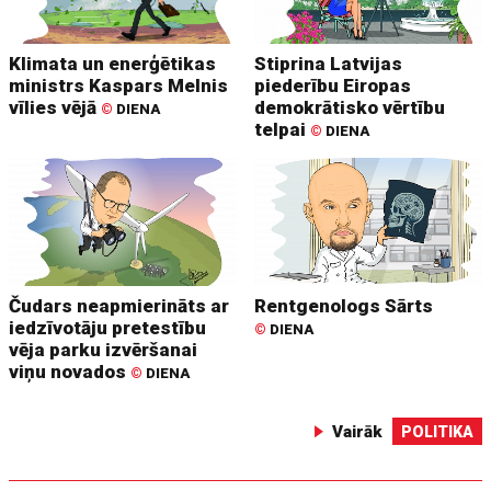
Klimata un enerģētikas
Stiprina Latvijas
ministrs Kaspars Melnis
piederību Eiropas
vīlies vējā
demokrātisko vērtību
©
DIENA
telpai
©
DIENA
Čudars neapmierināts ar
Rentgenologs Sārts
iedzīvotāju pretestību
©
DIENA
vēja parku izvēršanai
viņu novados
©
DIENA
Vairāk
POLITIKA