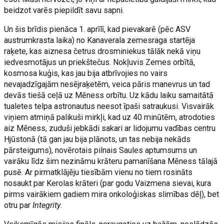
beidzot varēs piepildīt savu sapni.
Un šis brīdis pienāca 1. aprīlī, kad pievakarē (pēc ASV
austrumkrasta laika) no Kanaverala zemesraga startēja
raķete, kas aiznesa četrus drosminiekus tālāk nekā viņu
iedvesmotājus un priekštečus. Nokļuvis Zemes orbītā,
kosmosa kuģis, kas jau bija atbrīvojies no vairs
nevajadzīgajām nesējraķetēm, veica pāris manevrus un tad
devās tiešā ceļā uz Mēness orbītu. Uz kādu laiku samaitātā
tualetes telpa astronautus neesot īpaši satraukusi. Visvairāk
viņiem atmiņā palikuši mirkļi, kad uz 40 minūtēm, atrodoties
aiz Mēness, zuduši jebkādi sakari ar lidojumu vadības centru
Hjūstonā (tā gan jau bija plānots, un tas nebija nekāds
pārsteigums), novērotais pilnais Saules aptumsums un
vairāku līdz šim nezināmu krāteru pamanīšana Mēness tālajā
pusē. Ar pirmatklājēju tiesībām vienu no tiem rosināts
nosaukt par Kerolas krāteri (par godu Vaizmena sievai, kura
pirms vairākiem gadiem mira onkoloģiskas slimības dēļ), bet
otru par
Integrity
.