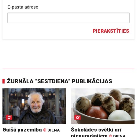
E-pasta adrese
PIERAKSTĪTIES
ŽURNĀLA "SESTDIENA" PUBLIKĀCIJAS
Gaišā pazemība
Šokolādes svētki arī
©
DIENA
pieaugušajiem
©
DIENA