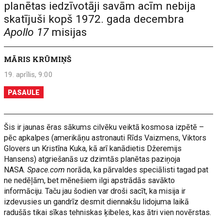
planētas iedzīvotāji savām acīm nebija
skatījuši kopš 1972. gada decembra
Apollo 17
misijas
MĀRIS KRŪMIŅŠ
19. aprīlis, 9:00
PASAULE
Šis ir jaunas ēras sākums cilvēku veiktā kosmosa izpētē –
pēc apkalpes (amerikāņu astronauti Rīds Vaizmens, Viktors
Glovers un Kristīna Kuka, kā arī kanādietis Džeremijs
Hansens) atgriešanās uz dzimtās planētas paziņoja
NASA.
Space.com
norāda, ka pārvaldes speciālisti tagad pat
ne nedēļām, bet mēnešiem ilgi apstrādās savākto
informāciju. Taču jau šodien var droši sacīt, ka misija ir
izdevusies un gandrīz desmit diennakšu lidojuma laikā
radušās tikai sīkas tehniskas ķibeles, kas ātri vien novērstas.