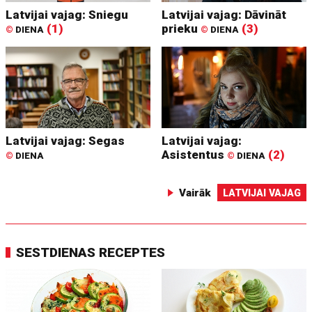
Latvijai vajag: Sniegu
Latvijai vajag: Dāvināt
(1)
prieku
(3)
©
DIENA
©
DIENA
Latvijai vajag: Segas
Latvijai vajag:
Asistentus
(2)
©
DIENA
©
DIENA
Vairāk
LATVIJAI VAJAG
SESTDIENAS RECEPTES