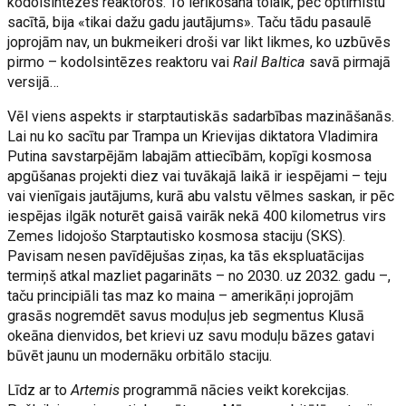
kodolsintēzes reaktoros. To ierīkošana tolaik, pēc optimistu
sacītā, bija «tikai dažu gadu jautājums». Taču tādu pasaulē
joprojām nav, un bukmeikeri droši var likt likmes, ko uzbūvēs
pirmo – kodolsintēzes reaktoru vai
Rail Baltica
savā pirmajā
versijā…
Vēl viens aspekts ir starptautiskās sadarbības mazināšanās.
Lai nu ko sacītu par Trampa un Krievijas diktatora Vladimira
Putina savstarpējām labajām attiecībām, kopīgi kosmosa
apgūšanas projekti diez vai tuvākajā laikā ir iespējami – teju
vai vienīgais jautājums, kurā abu valstu vēlmes saskan, ir pēc
iespējas ilgāk noturēt gaisā vairāk nekā 400 kilometrus virs
Zemes lidojošo Starptautisko kosmosa staciju (SKS).
Pavisam nesen pavīdējušas ziņas, ka tās ekspluatācijas
termiņš atkal mazliet pagarināts – no 2030. uz 2032. gadu –,
taču principiāli tas maz ko maina – amerikāņi joprojām
grasās nogremdēt savus moduļus jeb segmentus Klusā
okeāna dienvidos, bet krievi uz savu moduļu bāzes gatavi
būvēt jaunu un modernāku orbitālo staciju.
Līdz ar to
Artemis
programmā nācies veikt korekcijas.