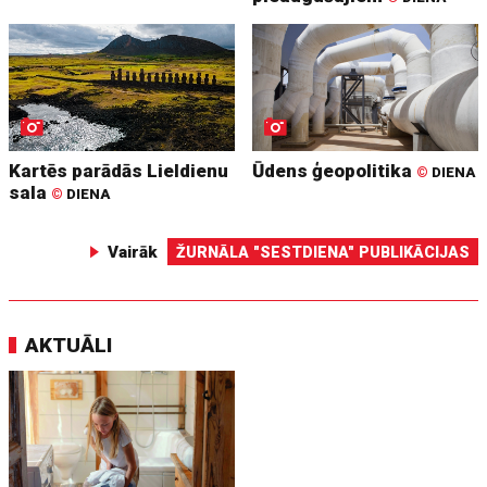
Kartēs parādās Lieldienu
Ūdens ģeopolitika
©
DIENA
sala
©
DIENA
Vairāk
ŽURNĀLA "SESTDIENA" PUBLIKĀCIJAS
AKTUĀLI