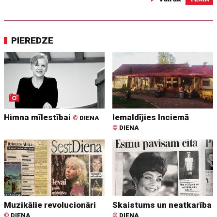
PIEREDZE
Himna mīlestībai
Iemaldījies Inciemā
©
DIENA
©
DIENA
Muzikālie revolucionāri
Skaistums un neatkarība
©
DIENA
©
DIENA