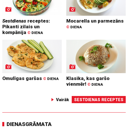
Sestdienas
receptes:
Mocarella un parmezāns
Pikanti zilais un
©
DIENA
kompānija
©
DIENA
Omulīgas garšas
Klasika, kas garšo
©
DIENA
vienmēr!
©
DIENA
Vairāk
SESTDIENAS RECEPTES
DIENASGRĀMATA