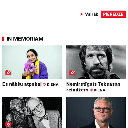
Vairāk
PIEREDZE
IN MEMORIAM
Es nākšu atpakaļ
Nemirstīgais Teksasas
©
DIENA
reindžers
©
DIENA