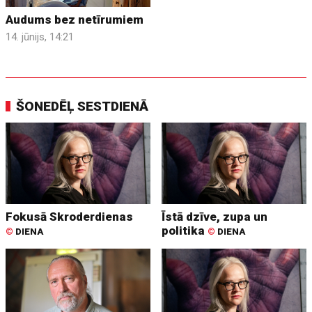
Audums bez netīrumiem
14. jūnijs, 14:21
ŠONEDĒĻ SESTDIENĀ
Fokusā Skroderdienas
Īstā dzīve, zupa un
politika
©
DIENA
©
DIENA