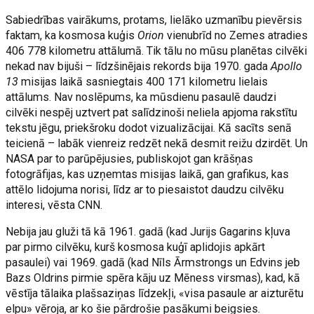
Sabiedrības vairākums, protams, lielāko uzmanību pievērsis
faktam, ka kosmosa kuģis
Orion
vienubrīd no Zemes atradies
406 778 kilometru attālumā. Tik tālu no mūsu planētas cilvēki
nekad nav bijuši – līdzšinējais rekords bija 1970. gada
Apollo
13
misijas laikā sasniegtais 400 171 kilometru lielais
attālums. Nav noslēpums, ka mūsdienu pasaulē daudzi
cilvēki nespēj uztvert pat salīdzinoši neliela apjoma rakstītu
tekstu jēgu, priekšroku dodot vizualizācijai. Kā sacīts senā
teicienā – labāk vienreiz redzēt nekā desmit reižu dzirdēt. Un
NASA par to parūpējusies, publiskojot gan krāšņas
fotogrāfijas, kas uzņemtas misijas laikā, gan grafikus, kas
attēlo lidojuma norisi, līdz ar to piesaistot daudzu cilvēku
interesi, vēsta CNN.
Nebija jau gluži tā kā 1961. gadā (kad Jurijs Gagarins kļuva
par pirmo cilvēku, kurš kosmosa kuģī aplidojis apkārt
pasaulei) vai 1969. gadā (kad Nīls Ārmstrongs un Edvins jeb
Bazs Oldrins pirmie spēra kāju uz Mēness virsmas), kad, kā
vēstīja tālaika plašsaziņas līdzekļi, «visa pasaule ar aizturētu
elpu» vēroja, ar ko šie pārdrošie pasākumi beigsies.