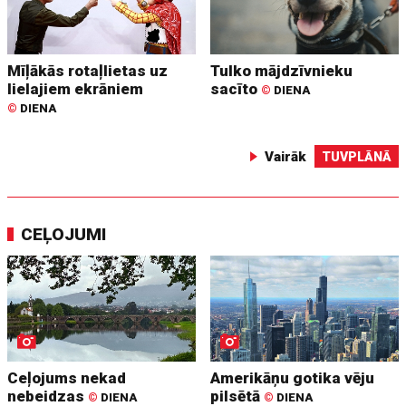
Mīļākās rotaļlietas uz
Tulko mājdzīvnieku
lielajiem ekrāniem
sacīto
©
DIENA
©
DIENA
Vairāk
TUVPLĀNĀ
CEĻOJUMI
Ceļojums nekad
Amerikāņu gotika vēju
nebeidzas
pilsētā
©
DIENA
©
DIENA