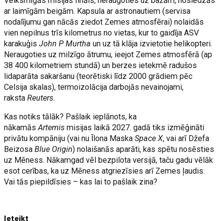
Veiksmīgās misijas fināls, neraugoties uz bažām, noslēdzās
ar laimīgām beigām. Kapsula ar astronautiem (servisa
nodalījumu gan nācās ziedot Zemes atmosfērai) nolaidās
vien nepilnus trīs kilometrus no vietas, kur to gaidīja ASV
karakuģis
John P Murtha
un uz tā klāja izvietotie helikopteri.
Neraugoties uz milzīgo ātrumu, ieejot Zemes atmosfērā (ap
38 400 kilometriem stundā) un berzes ietekmē radušos
lidaparāta sakaršanu (teorētiski līdz 2000 grādiem pēc
Celsija skalas), termoizolācija darbojās nevainojami,
raksta
Reuters
.
Kas notiks tālāk? Pašlaik ieplānots, ka
nākamās
Artemis
misijas laikā 2027. gadā tiks izmēģināti
privātu kompāniju (vai nu Īlona Maska
Space X
, vai arī Džefa
Beizosa
Blue Origin
) nolaišanās aparāti, kas spētu nosēsties
uz Mēness. Nākamgad vēl bezpilota versijā, taču gadu vēlāk
esot cerības, ka uz Mēness atgriezīsies arī Zemes ļaudis.
Vai tās piepildīsies – kas lai to pašlaik zina?
Ieteikt