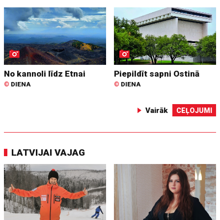
No kannoli līdz Etnai
Piepildīt sapni Ostinā
©
DIENA
©
DIENA
Vairāk
CEĻOJUMI
LATVIJAI VAJAG