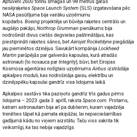
Aptuveni 2600 tonnu smagās un 98 metrus garās
nesējraķetes
Space Launch System
(SLS) izgatavošana pēc
NASA pasūtījuma bija vairāku uzņēmumu
kopdarbs.
Boeing
projektēja un būvēja raķetes centrālo un
augšējo pakāpi,
Northrop Grumman
pienākums bija
nodrošināt divus cietās degvielas paātrinātājus, kas
piestiprināti raķetes sānos, bet
Aerojet Rocketdyne
piegādāja
jau pieminētos dzinējus. Savukārt kompānija
Lockheed
Martin
parūpējās par galvenās kapsulas, kurā atradās
astronauti (to nosauca par
Integrity
), būvi, bet Eiropas
Kosmosa aģentūras nolīgtais uzņēmums
Airbus
izstrādāja
apkalpes moduli, kas nodrošināja gaisu, elektrību un
dzinējspēku kapsulai gandrīz visa lidojuma laikā.
Apkalpes sastāvs tika paziņots gandrīz trīs gadus pirms
lidojuma – 2023. gada 3. aprīlī, raksta
Space.com.
Protams,
katram astronautam bija arī pa dublierim, kuram vajadzēja
trenēties tāpat kā pamata ekipāžai, lai nepieciešamības
gadījumā kādu no viņiem aizstātu. Taču viss sakrita tik
veiksmīgi, ka tas nebija vajadzīgs.