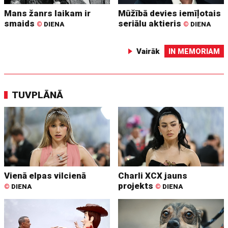
Mans žanrs laikam ir
Mūžībā devies iemīļotais
smaids
seriālu aktieris
©
DIENA
©
DIENA
Vairāk
IN MEMORIAM
TUVPLĀNĀ
Vienā elpas vilcienā
Charli XCX jauns
projekts
©
DIENA
©
DIENA