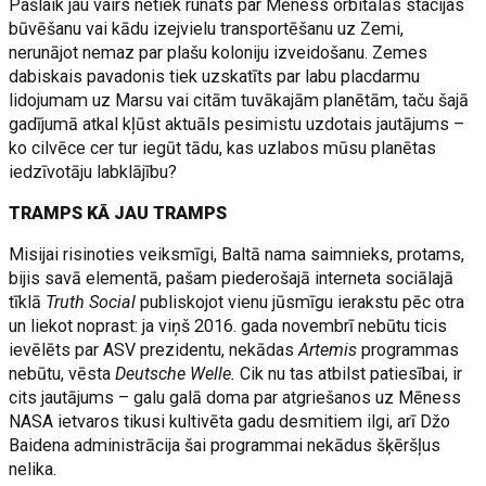
Pašlaik jau vairs netiek runāts par Mēness orbitālās stacijas
būvēšanu vai kādu izejvielu transportēšanu uz Zemi,
nerunājot nemaz par plašu koloniju izveidošanu. Zemes
dabiskais pavadonis tiek uzskatīts par labu placdarmu
lidojumam uz Marsu vai citām tuvākajām planētām, taču šajā
gadījumā atkal kļūst aktuāls pesimistu uzdotais jautājums –
ko cilvēce cer tur iegūt tādu, kas uzlabos mūsu planētas
iedzīvotāju labklājību?
TRAMPS KĀ JAU TRAMPS
Misijai risinoties veiksmīgi, Baltā nama saimnieks, protams,
bijis savā elementā, pašam piederošajā interneta sociālajā
tīklā
Truth Social
publiskojot vienu jūsmīgu ierakstu pēc otra
un liekot noprast: ja viņš 2016. gada novembrī nebūtu ticis
ievēlēts par ASV prezidentu, nekādas
Artemis
programmas
nebūtu, vēsta
Deutsche Welle.
Cik nu tas atbilst patiesībai, ir
cits jautājums – galu galā doma par atgriešanos uz Mēness
NASA ietvaros tikusi kultivēta gadu desmitiem ilgi, arī Džo
Baidena administrācija šai programmai nekādus šķēršļus
nelika.