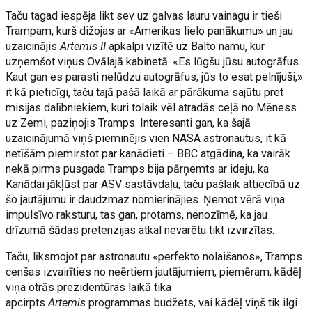
Taču tagad iespēja likt sev uz galvas lauru vainagu ir tieši
Trampam, kurš dižojas ar «Amerikas lielo panākumu» un jau
uzaicinājis
Artemis II
apkalpi vizītē uz Balto namu, kur
uzņemšot viņus Ovālajā kabinetā. «Es lūgšu jūsu autogrāfus.
Kaut gan es parasti nelūdzu autogrāfus, jūs to esat pelnījuši,»
it kā pieticīgi, taču tajā pašā laikā ar pārākuma sajūtu pret
misijas dalībniekiem, kuri tolaik vēl atradās ceļā no Mēness
uz Zemi, paziņojis Tramps. Interesanti gan, ka šajā
uzaicinājumā viņš pieminējis vien NASA astronautus, it kā
netīšām piemirstot par kanādieti – BBC atgādina, ka vairāk
nekā pirms pusgada Tramps bija pārņemts ar ideju, ka
Kanādai jākļūst par ASV sastāvdaļu, taču pašlaik attiecībā uz
šo jautājumu ir daudzmaz nomierinājies. Ņemot vērā viņa
impulsīvo raksturu, tas gan, protams, nenozīmē, ka jau
drīzumā šādas pretenzijas atkal nevarētu tikt izvirzītas.
Taču, līksmojot par astronautu «perfekto nolaišanos», Tramps
cenšas izvairīties no neērtiem jautājumiem, piemēram, kādēļ
viņa otrās prezidentūras laikā tika
apcirpts
Artemis
programmas budžets, vai kādēļ viņš tik ilgi