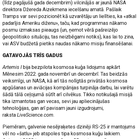
(līdz pagājušā gada decembrim) vilcinājās ar jaunā NASA
direktora Džereda Aizekmena iecelšanu amatā. Pašlaik
Tramps var sevi pozicionēt kā uzvarētāju un lielīties, ka «atkal
padarījis Ameriku diženu», taču, kad programmas nākamo
posmu izmaksas pieaugs (un, ņemot vērā pašreizējo
ģeopolitisko situāciju, tas neizbēgami notiks), kas lai to zina,
vai ASV budžetā pietiks naudas nākamo misiju finansēšanai.
GATAVOJĀS TRĪS GADUS
Artemis I
bija bezpilota kosmosa kuģa lidojums apkārt
Mēnesim 2022. gada novembrī un decembrī. Tas beidzās
veiksmīgi, un NASA, kā arī tās nolīgtās privātās kosmosa
apgūšanas un aviācijas kompānijas turpināja darbu, lai varētu
šādā tālā ceļojumā sūtīt arī cilvēkus. Tikko notikušajā misijā
tika izmantotas gan vecas, sevi jau apliecinājušas
tehnoloģijas, gan arī pavisam jauni izgudrojumi,
raksta
LiveScience.com.
Piemēram, galvenie nesējraķetes dzinēji RS-25 ir mantojums
vēl no «šatlu» jeb atspoles tipa kosmosa kuģu laikiem.