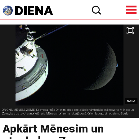
NASA
ORIONS, MĒNESS, ZEME. Kosmosa kuģa Orion misijas sestajā dienā vienā kadrā notverts Mēness un
Zeme, kas gatavojas norietēt aiz Mēness horizonta labajā pusē. Orion labo pusi izgaismo Saule
Apkārt Mēnesim un