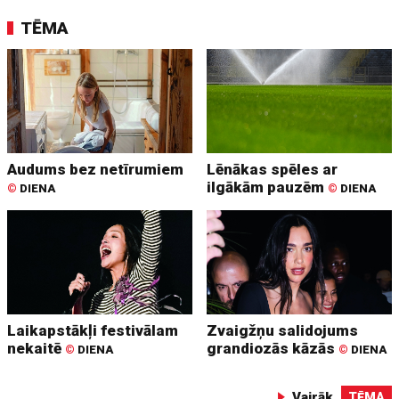
TĒMA
Audums bez netīrumiem
Lēnākas spēles ar
ilgākām pauzēm
©
DIENA
©
DIENA
Laikapstākļi festivālam
Zvaigžņu salidojums
nekaitē
grandiozās kāzās
©
DIENA
©
DIENA
Vairāk
TĒMA