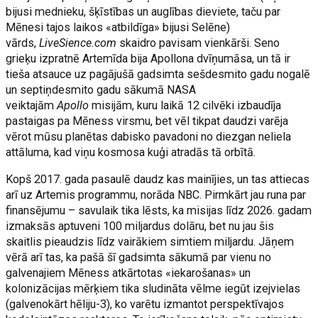
bijusi mednieku, šķīstības un auglības dieviete, taču par
Mēnesi tajos laikos «atbildīga» bijusi Selēne)
vārds,
LiveSience.com
skaidro pavisam vienkārši. Seno
grieķu izpratnē Artemīda bija Apollona dvīņumāsa, un tā ir
tieša atsauce uz pagājušā gadsimta sešdesmito gadu nogalē
un septiņdesmito gadu sākumā NASA
veiktajām
Apollo
misijām, kuru laikā 12 cilvēki izbaudīja
pastaigas pa Mēness virsmu, bet vēl tikpat daudzi varēja
vērot mūsu planētas dabisko pavadoni no diezgan neliela
attāluma, kad viņu kosmosa kuģi atradās tā orbītā.
Kopš 2017. gada pasaulē daudz kas mainījies, un tas attiecas
arī uz Artemis programmu, norāda NBC. Pirmkārt jau runa par
finansējumu – savulaik tika lēsts, ka misijas līdz 2026. gadam
izmaksās aptuveni 100 miljardus dolāru, bet nu jau šis
skaitlis pieaudzis līdz vairākiem simtiem miljardu. Jāņem
vērā arī tas, ka pašā šī gadsimta sākumā par vienu no
galvenajiem Mēness atkārtotas «iekarošanas» un
kolonizācijas mērķiem tika sludināta vēlme iegūt izejvielas
(galvenokārt hēliju-3), ko varētu izmantot perspektīvajos