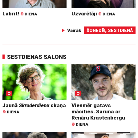
Labrīt!
Uzvarētāji
©
DIENA
©
DIENA
Vairāk
ŠONEDĒĻ SESTDIENĀ
SESTDIENAS SALONS
Jaunā
Skroderdienu
skaņa
Vienmēr gatavs
mācīties. Saruna ar
©
DIENA
Renāru Krastenbergu
©
DIENA