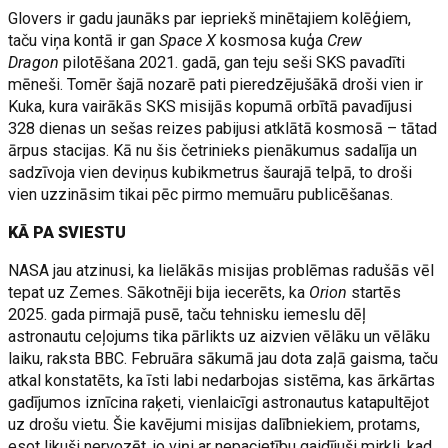
Glovers ir gadu jaunāks par iepriekš minētajiem kolēģiem,
taču viņa kontā ir gan
Space X
kosmosa kuģa
Crew
Dragon
pilotēšana 2021. gadā, gan teju seši SKS pavadīti
mēneši. Tomēr šajā nozarē pati pieredzējušākā droši vien ir
Kuka, kura vairākās SKS misijās kopumā orbītā pavadījusi
328 dienas un sešas reizes pabijusi atklātā kosmosā – tātad
ārpus stacijas. Kā nu šis četrinieks pienākumus sadalīja un
sadzīvoja vien deviņus kubikmetrus šaurajā telpā, to droši
vien uzzināsim tikai pēc pirmo memuāru publicēšanas.
KĀ PA SVIESTU
NASA jau atzinusi, ka lielākās misijas problēmas radušās vēl
tepat uz Zemes. Sākotnēji bija iecerēts, ka
Orion
startēs
2025. gada pirmajā pusē, taču tehnisku iemeslu dēļ
astronautu ceļojums tika pārlikts uz aizvien vēlāku un vēlāku
laiku, raksta BBC. Februāra sākumā jau dota zaļā gaisma, taču
atkal konstatēts, ka īsti labi nedarbojas sistēma, kas ārkārtas
gadījumos iznīcina raķeti, vienlaicīgi astronautus katapultējot
uz drošu vietu. Šie kavējumi misijas dalībniekiem, protams,
esot likuši nervozēt, jo viņi ar nepacietību gaidījuši mirkli, kad