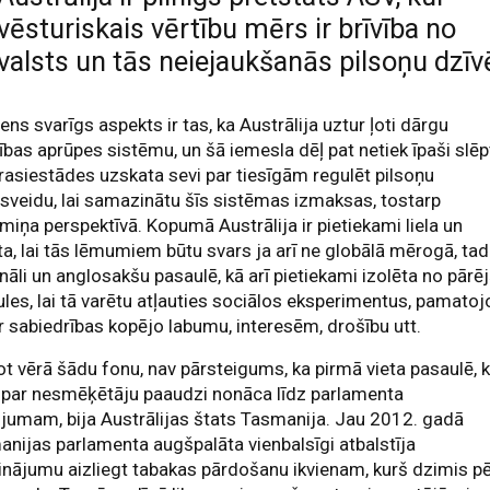
vēsturiskais vērtību mērs ir brīvība no
valsts un tās neiejaukšanās pilsoņu dzīv
iens svarīgs aspekts ir tas, ka Austrālija uztur ļoti dārgu
ības aprūpes sistēmu, un šā iemesla dēļ pat netiek īpaši slēp
rasiestādes uzskata sevi par tiesīgām regulēt pilsoņu
sveidu, lai samazinātu šīs sistēmas izmaksas, tostarp
rmiņa perspektīvā. Kopumā Austrālija ir pietiekami liela un
a, lai tās lēmumiem būtu svars ja arī ne globālā mērogā, tad
nāli un anglosakšu pasaulē, kā arī pietiekami izolēta no pārē
les, lai tā varētu atļauties sociālos eksperimentus, pamatoj
r sabiedrības kopējo labumu, interesēm, drošību utt.
 vērā šādu fonu, nav pārsteigums, ka pirmā vieta pasaulē, 
 par nesmēķētāju paaudzi nonāca līdz parlamenta
jumam, bija Austrālijas štats Tasmanija. Jau 2012. gadā
nijas parlamenta augšpalāta vienbalsīgi atbalstīja
inājumu aizliegt tabakas pārdošanu ikvienam, kurš dzimis p