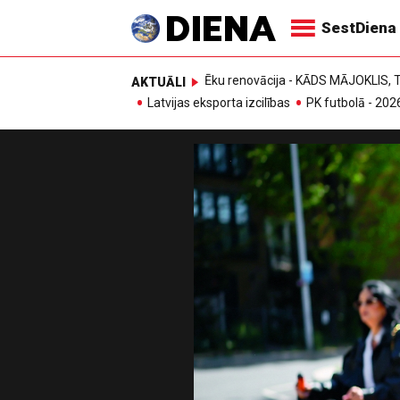
SestDiena
Ēku renovācija - KĀDS MĀJOKLIS
AKTUĀLI
Latvijas eksporta izcilības
PK futbolā - 202