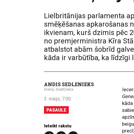
Lielbritānijas parlamenta a
smēķēšanas apkarošanas no
ikvienam, kurš dzimis pēc 2
no premjerministra Kīra Stār
atbalstot abām šobrīd galven
kāda ir varbūtība, ka līdzīgi 
ANDIS SEDLENIEKS
Iecer
Diena, SestDiena
Gene
3. maijs, 7:00
kāda 
sabie
PASAULE
apzīm
beigu
Ieteikt rakstu
precī