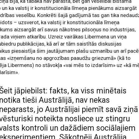
cīņā bija, ka tabaka nav parasta, bet gan veselībai bīstama
 un ka valstij ir konstitucionāla līmeņa pienākums aizsargāt
drības veselību. Konkrēti šajā gadījumā tas gan tika nedaud
idots – uzsverot, ka valstij ir konstitucionāla līmeņa
kums aizsargāt arī savus nākotnes pilsoņus no industrijas,
rada viņiem atkarību. Uzreiz vairākas Libermena un viņa
iedru publikācijas, kā arī ar tām saistītās diskusijas
aikus piesaistīja šim jautājumam plašu uzmanību un arī pacē
kas «izņemšanu no apgrozības paaudžu griezumā» (kā to
ēja Libermens) no stāvokļa «vai mēs to izdarīsim» uz «kā m
darīsim».
Šeit jāpiebilst: fakts, ka viss minētais
notika tieši Austrālijā, nav nekas
neparasts, jo Austrālijai piemīt savā ziņā
vēsturiski noteikta nosliece uz stingru
valsts kontroli un dažādiem sociālajiem
eksperimentiem. Sākotnēji Austrālija,