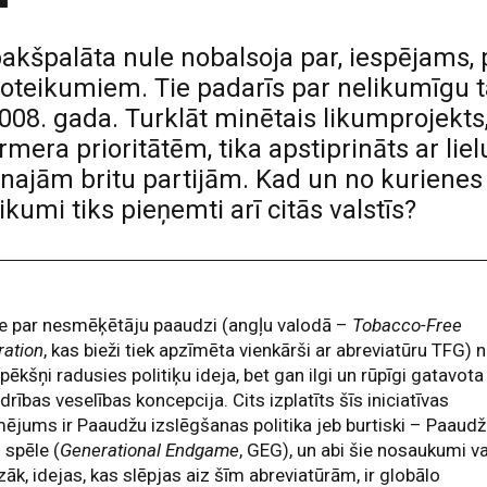
pakšpalāta nule nobalsoja par, iespējams,
teikumiem. Tie padarīs par nelikumīgu 
008. gada. Turklāt minētais likumprojekts,
mera prioritātēm, tika apstiprināts ar lie
ajām britu partijām. Kad un no kurienes cē
likumi tiks pieņemti arī citās valstīs?
e par nesmēķētāju paaudzi (angļu valodā –
Tobacco-Free
ration
, kas bieži tiek apzīmēta vienkārši ar abreviatūru TFG) 
pēkšņi radusies politiķu ideja, bet gan ilgi un rūpīgi gatavota
drības veselības koncepcija. Cits izplatīts šīs iniciatīvas
ējums ir Paaudžu izslēgšanas politika jeb burtiski – Paaud
 spēle (
Generational Endgame
, GEG), un abi šie nosaukumi va
zāk, idejas, kas slēpjas aiz šīm abreviatūrām, ir globālo