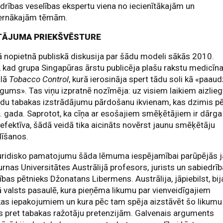
drības veselības ekspertu viena no iecienītākajām un
rnākajām tēmām.
TĀJUMA PRIEKŠVĒSTURE
 nopietnā publiskā diskusija par šādu modeli sākās 2010.
 kad grupa Singapūras ārstu publicēja plašu rakstu medicīn
ālā
Tobacco Control
, kurā ierosināja spert tādu soli kā «paau
egums». Tas viņu izpratnē nozīmēja: uz visiem laikiem aizlieg
ādu tabakas izstrādājumu pārdošanu ikvienam, kas dzimis p
 gada. Saprotot, ka cīņa ar esošajiem smēķētājiem ir dārga
efektīva, šādā veidā tika aicināts novērst jaunu smēķētāju
dīšanos.
juridisko pamatojumu šāda lēmuma iespējamībai parūpējās 
rnas Universitātes Austrālijā profesors, jurists un sabiedrī
ības pētnieks Džonatans Libermens. Austrālija, jāpiebilst, bij
 valsts pasaulē, kura pieņēma likumu par vienveidīgajiem
as iepakojumiem un kura pēc tam spēja aizstāvēt šo likumu
s pret tabakas ražotāju pretenzijām. Galvenais arguments