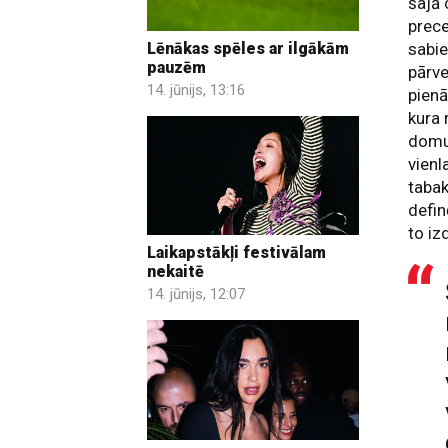
šajā 
prece
Lēnākas spēles ar ilgākām
sabie
pauzēm
pārve
14. jūnijs, 13:16
pienā
kura 
domub
vienl
taba
defin
to iz
Laikapstākļi festivālam
nekaitē
14. jūnijs, 12:07