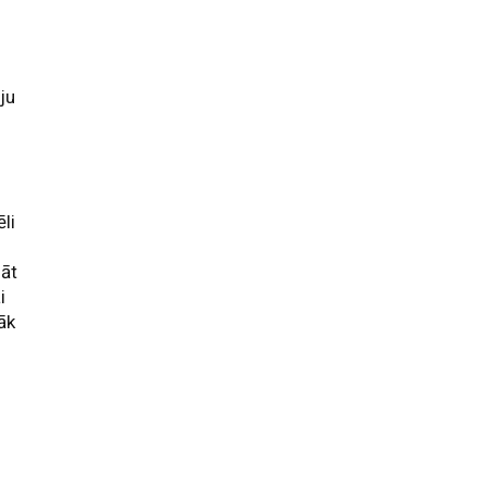
ju
li
nāt
i
āk