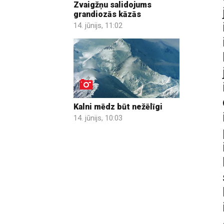
Zvaigžņu salidojums
grandiozās kāzās
14. jūnijs, 11:02
Kalni mēdz būt nežēlīgi
14. jūnijs, 10:03