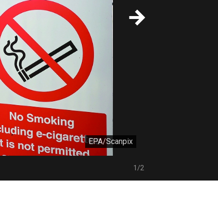
EPA/Scanpix
1/2