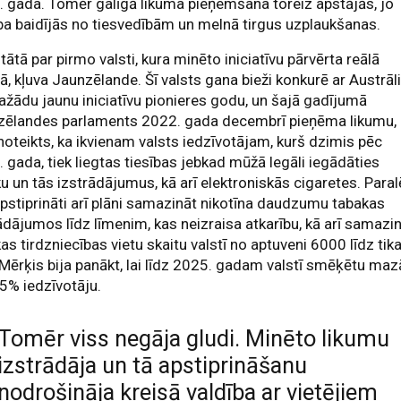
 gada. Tomēr galīgā likuma pieņemšana toreiz apstājās, jo
ba baidījās no tiesvedībām un melnā tirgus uzplaukšanas.
tātā par pirmo valsti, kura minēto iniciatīvu pārvērta reālā
ā, kļuva Jaunzēlande. Šī valsts gana bieži konkurē ar Austrāli
ažādu jaunu iniciatīvu pionieres godu, un šajā gadījumā
zēlandes parlaments 2022. gada decembrī pieņēma likumu,
noteikts, ka ikvienam valsts iedzīvotājam, kurš dzimis pēc
 gada, tiek liegtas tiesības jebkad mūžā legāli iegādāties
u un tās izstrādājumus, kā arī elektroniskās cigaretes. Paralē
apstiprināti arī plāni samazināt nikotīna daudzumu tabakas
ādājumos līdz līmenim, kas neizraisa atkarību, kā arī samazi
as tirdzniecības vietu skaitu valstī no aptuveni 6000 līdz tika
Mērķis bija panākt, lai līdz 2025. gadam valstī smēķētu maz
5% iedzīvotāju.
Tomēr viss negāja gludi. Minēto likumu
izstrādāja un tā apstiprināšanu
nodrošināja kreisā valdība ar vietējiem