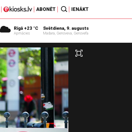
ABONĒT
IENĀKT
Rīgā +23 °C
Svētdiena, 9. augusts
Apmācies
Madara, Genoveva, Genovefa