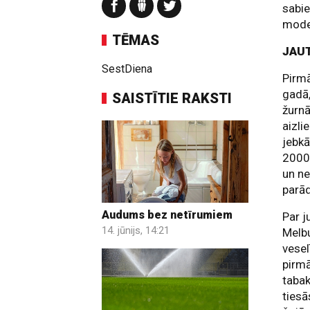
sabie
mode
TĒMAS
JAU
SestDiena
Pirmā
gadā,
SAISTĪTIE RAKSTI
žurn
aizli
jebk
2000.
un ne
parā
Audums bez netīrumiem
Par 
14. jūnijs, 14:21
Melbu
vesel
pirmā
tabak
tiesā