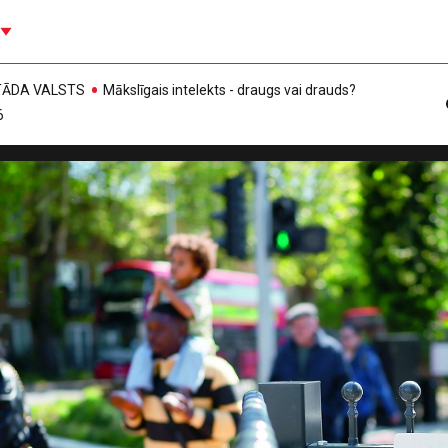
, TĀDA VALSTS
Mākslīgais intelekts - draugs vai drauds?
6