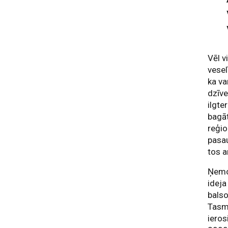
Vēl v
vesel
ka va
dzīve
ilgte
bagāt
reģio
pasau
tos a
Ņemot
ideja
balso
Tasma
ieros