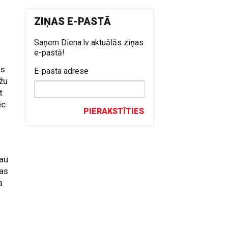
ZIŅAS E-PASTĀ
Saņem Diena.lv aktuālās ziņas
e-pastā!
as
E-pasta adrese
džu
t
ēc
PIERAKSTĪTIES
jau
bas
a