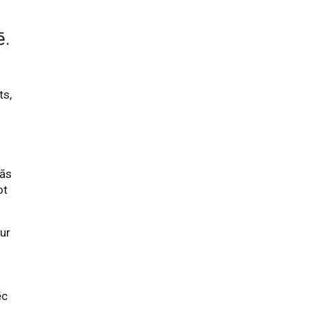
ē.
ts,
jās
ot
kur
ēc