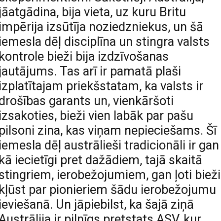
jāatgādina, bija vieta, uz kuru Britu
impērija izsūtīja noziedzniekus, un šā
iemesla dēļ disciplīna un stingra valsts
kontrole bieži bija izdzīvošanas
jautājums. Tas arī ir pamatā plaši
izplatītajam priekšstatam, ka valsts ir
drošības garants un, vienkāršoti
izsakoties, bieži vien labāk par pašu
pilsoni zina, kas viņam nepieciešams. Šī
iemesla dēļ austrālieši tradicionāli ir gan 
kā iecietīgi pret dažādiem, tajā skaitā
stingriem, ierobežojumiem, gan ļoti bieži
kļūst par pionieriem šādu ierobežojumu
ieviešanā. Un jāpiebilst, ka šajā ziņā
Austrālija ir pilnīgs pretstats ASV, kur