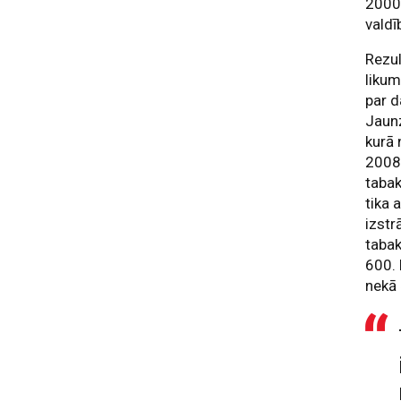
2000.
valdī
Rezul
likum
par d
Jaun
kurā 
2008.
tabak
tika 
izstr
tabak
600. 
nekā 