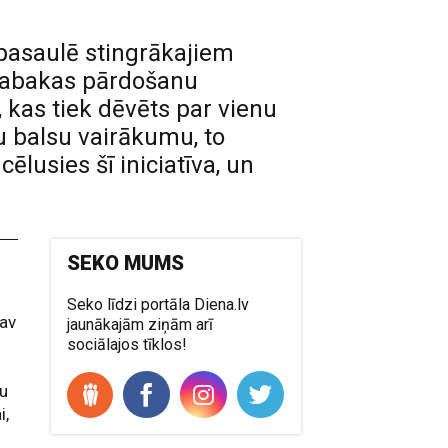
 pasaulē stingrākajiem
tabakas pārdošanu
 kas tiek dēvēts par vienu
lu balsu vairākumu, to
lusies šī iniciatīva, un
SEKO MUMS
Seko līdzi portāla Diena.lv
nav
jaunākajām ziņām arī
sociālajos tīklos!
žu
i,