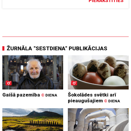
PIERAKSTĪTIES
ŽURNĀLA "SESTDIENA" PUBLIKĀCIJAS
Gaišā pazemība
Šokolādes svētki arī
©
DIENA
pieaugušajiem
©
DIENA