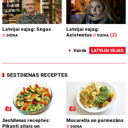
Latvijai vajag: Segas
Latvijai vajag:
Asistentus
(2)
©
DIENA
©
DIENA
Vairāk
LATVIJAI VAJAG
SESTDIENAS RECEPTES
Sestdienas
receptes:
Mocarella un parmezāns
Pikanti zilais un
©
DIENA