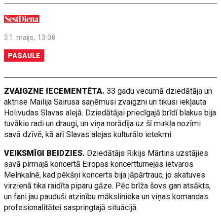
31. maijs, 13:08
PASAULE
ZVAIGZNE IECEMENTĒTA.
33 gadu vecumā dziedātāja un
aktrise Mailija Sairusa saņēmusi zvaigzni un tikusi iekļauta
Holivudas Slavas alejā. Dziedātājai priecīgajā brīdī blakus bija
tuvākie radi un draugi, un viņa norādīja uz šī mirkļa nozīmi
savā dzīvē, kā arī Slavas alejas kulturālo ietekmi.
VEIKSMĪGI BEIDZIES.
Dziedātājs Rikijs Mārtins uzstājies
savā pirmajā koncertā Eiropas koncertturnejas ietvaros
Melnkalnē, kad pēkšņi koncerts bija jāpārtrauc, jo skatuves
virzienā tika raidīta piparu gāze. Pēc brīža šovs gan atsākts,
un fani jau pauduši atzinību mākslinieka un viņas komandas
profesionalitātei saspringtajā situācijā.