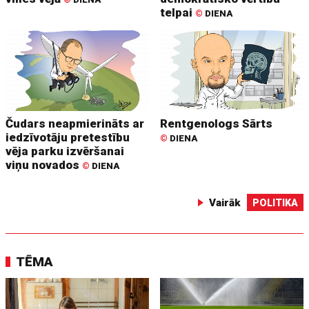
telpai
©
DIENA
Čudars neapmierināts ar
Rentgenologs Sārts
iedzīvotāju pretestību
©
DIENA
vēja parku izvēršanai
viņu novados
©
DIENA
Vairāk
POLITIKA
TĒMA