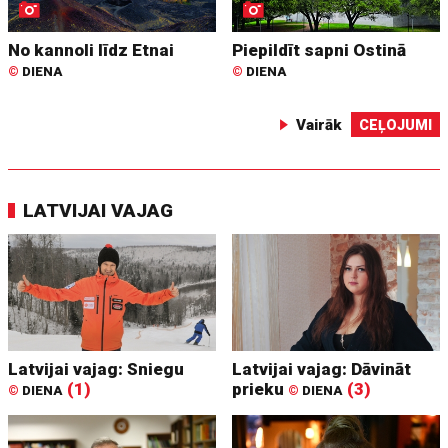
No kannoli līdz Etnai
Piepildīt sapni Ostinā
©
DIENA
©
DIENA
Vairāk
CEĻOJUMI
LATVIJAI VAJAG
Latvijai vajag: Sniegu
Latvijai vajag: Dāvināt
(1)
prieku
(3)
©
DIENA
©
DIENA