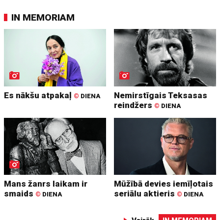
IN MEMORIAM
Es nākšu atpakaļ
Nemirstīgais Teksasas
©
DIENA
reindžers
©
DIENA
Mans žanrs laikam ir
Mūžībā devies iemīļotais
smaids
seriālu aktieris
©
DIENA
©
DIENA