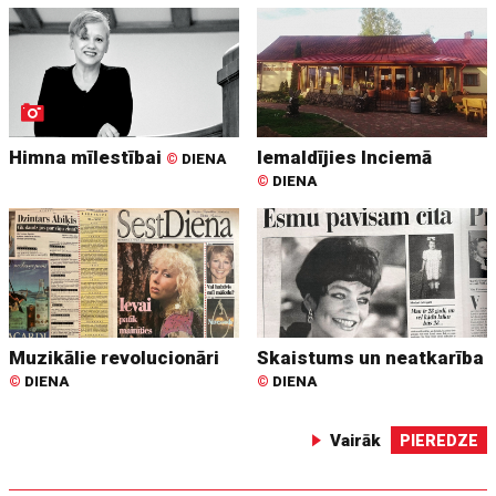
Himna mīlestībai
Iemaldījies Inciemā
©
DIENA
©
DIENA
Muzikālie revolucionāri
Skaistums un neatkarība
©
DIENA
©
DIENA
Vairāk
PIEREDZE