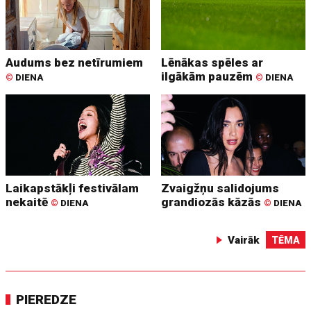
Audums bez netīrumiem
Lēnākas spēles ar
ilgākām pauzēm
©
DIENA
©
DIENA
Laikapstākļi festivālam
Zvaigžņu salidojums
nekaitē
grandiozās kāzās
©
DIENA
©
DIENA
Vairāk
TĒMA
PIEREDZE