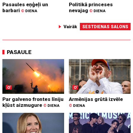
Pasaules eņģeļi un
Politikā princeses
barbari
nevajag
©
DIENA
©
DIENA
Vairāk
SESTDIENAS SALONS
PASAULE
Par galveno frontes līniju
Armēnijas grūtā izvēle
kļūst aizmugure
©
DIENA
©
DIENA