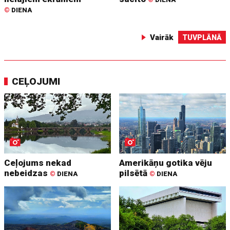
©
DIENA
Vairāk
TUVPLĀNĀ
CEĻOJUMI
Ceļojums nekad
Amerikāņu gotika vēju
nebeidzas
pilsētā
©
DIENA
©
DIENA