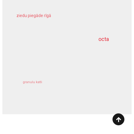
ziedu piegāde rīgā
meliorācijas darbi
octa
dziļurbums
kravu apdrošināšana
granulu katli
siltumsūknis