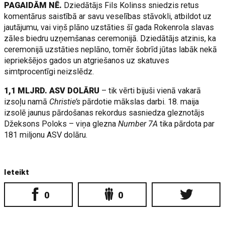
PAGAIDĀM NĒ.
Dziedātājs Fils Kolinss sniedzis retus
komentārus saistībā ar savu veselības stāvokli, atbildot uz
jautājumu, vai viņš plāno uzstāties šī gada Rokenrola slavas
zāles biedru uzņemšanas ceremonijā. Dziedātājs atzinis, ka
ceremonijā uzstāties neplāno, tomēr šobrīd jūtas labāk nekā
iepriekšējos gados un atgriešanos uz skatuves
simtprocentīgi neizslēdz.
1,1 MLJRD. ASV DOLĀRU
– tik vērti bijuši vienā vakarā
izsoļu namā
Christie’s
pārdotie mākslas darbi. 18. maija
izsolē jaunus pārdošanas rekordus sasniedza gleznotājs
Džeksons Poloks – viņa glezna
Number 7A
tika pārdota par
181 miljonu ASV dolāru.
Ieteikt
0
0