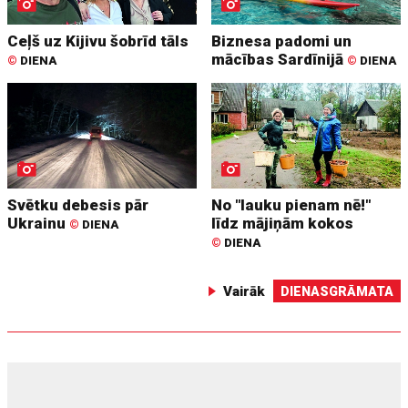
Ceļš uz Kijivu šobrīd tāls
Biznesa padomi un
mācības Sardīnijā
©
DIENA
©
DIENA
Svētku debesis pār
No "lauku pienam nē!"
Ukrainu
līdz mājiņām kokos
©
DIENA
©
DIENA
Vairāk
DIENASGRĀMATA