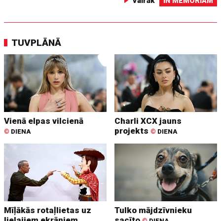
Vairāk
IN MEMORIAM
TUVPLĀNĀ
Vienā elpas vilcienā
Charli XCX jauns
projekts
©
DIENA
©
DIENA
Mīļākās rotaļlietas uz
Tulko mājdzīvnieku
lielajiem ekrāniem
sacīto
©
DIENA