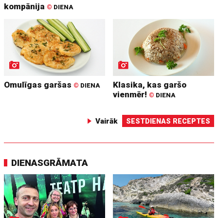
kompānija
©
DIENA
Omulīgas garšas
Klasika, kas garšo
©
DIENA
vienmēr!
©
DIENA
Vairāk
SESTDIENAS RECEPTES
DIENASGRĀMATA