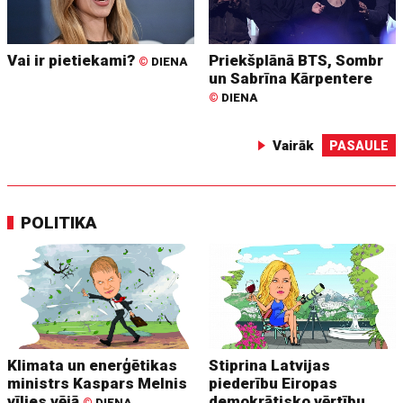
Vai ir pietiekami?
Priekšplānā BTS, Sombr
©
DIENA
un Sabrīna Kārpentere
©
DIENA
Vairāk
PASAULE
POLITIKA
Klimata un enerģētikas
Stiprina Latvijas
ministrs Kaspars Melnis
piederību Eiropas
vīlies vējā
demokrātisko vērtību
©
DIENA