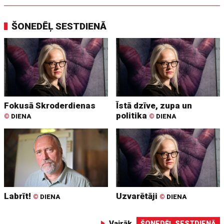
ŠONEDĒĻ SESTDIENĀ
Fokusā Skroderdienas
Īstā dzīve, zupa un
politika
©
DIENA
©
DIENA
Labrīt!
Uzvarētāji
©
DIENA
©
DIENA
Vairāk
ŠONEDĒĻ SESTDIENĀ