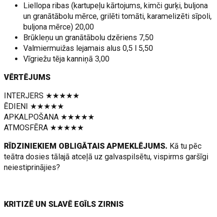
Liellopa ribas (kartupeļu kārtojums, kimči gurķi, buljona
un granātābolu mērce, grilēti tomāti, karamelizēti sīpoli,
buljona mērce) 20,00
Brūkleņu un granātābolu dzēriens 7,50
Valmiermuižas lejamais alus 0,5 l 5,50
Vīgriežu tēja kanniņā 3,00
VĒRTĒJUMS
INTERJERS ★★★★★
ĒDIENI ★★★★★
APKALPOŠANA ★★★★★
ATMOSFĒRA ★★★★★
RĪDZINIEKIEM OBLIGĀTAIS APMEKLĒJUMS.
Kā tu pēc
teātra dosies tālajā atceļā uz galvaspilsētu, vispirms garšīgi
neiestiprinājies?
KRITIZĒ UN SLAVĒ EGĪLS ZIRNIS