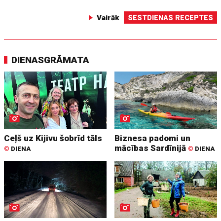
Vairāk
SESTDIENAS RECEPTES
DIENASGRĀMATA
Ceļš uz Kijivu šobrīd tāls
Biznesa padomi un
mācības Sardīnijā
©
DIENA
©
DIENA