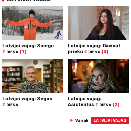
Latvijai vajag: Sniegu
Latvijai vajag: Dāvināt
(1)
prieku
(3)
©
DIENA
©
DIENA
Latvijai vajag: Segas
Latvijai vajag:
Asistentus
(2)
©
DIENA
©
DIENA
Vairāk
LATVIJAI VAJAG