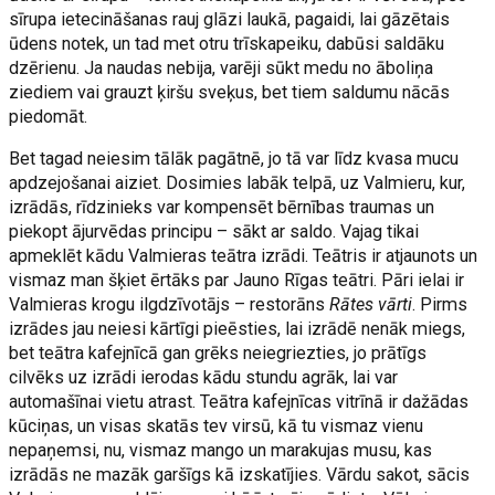
sīrupa ietecināšanas rauj glāzi laukā, pagaidi, lai gāzētais
ūdens notek, un tad met otru trīskapeiku, dabūsi saldāku
dzērienu. Ja naudas nebija, varēji sūkt medu no āboliņa
ziediem vai grauzt ķiršu sveķus, bet tiem saldumu nācās
piedomāt.
Bet tagad neiesim tālāk pagātnē, jo tā var līdz kvasa mucu
apdzejošanai aiziet. Dosimies labāk telpā, uz Valmieru, kur,
izrādās, rīdzinieks var kompensēt bērnības traumas un
piekopt ājurvēdas principu – sākt ar saldo. Vajag tikai
apmeklēt kādu Valmieras teātra izrādi. Teātris ir atjaunots un
vismaz man šķiet ērtāks par Jauno Rīgas teātri. Pāri ielai ir
Valmieras krogu ilgdzīvotājs – restorāns
Rātes vārti
. Pirms
izrādes jau neiesi kārtīgi pieēsties, lai izrādē nenāk miegs,
bet teātra kafejnīcā gan grēks neiegriezties, jo prātīgs
cilvēks uz izrādi ierodas kādu stundu agrāk, lai var
automašīnai vietu atrast. Teātra kafejnīcas vitrīnā ir dažādas
kūciņas, un visas skatās tev virsū, kā tu vismaz vienu
nepaņemsi, nu, vismaz mango un marakujas musu, kas
izrādās ne mazāk garšīgs kā izskatījies. Vārdu sakot, sācis