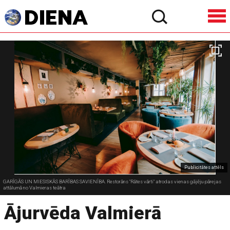
Publicitātes attēls
GARĪGĀS UN MIESISKĀS BARĪBAS SAVIENĪBA. Restorāns "Rātes vārti" atrodas vienas gājēju pārejas
attālumā no Valmieras teātra
Ājurvēda Valmierā