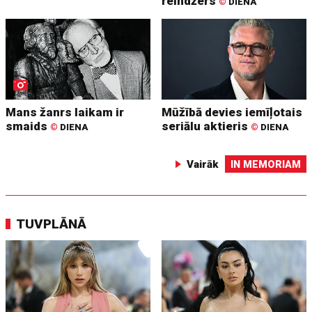
reindžers
©
DIENA
Mans žanrs laikam ir
Mūžībā devies iemīļotais
smaids
seriālu aktieris
©
DIENA
©
DIENA
Vairāk
IN MEMORIAM
TUVPLĀNĀ