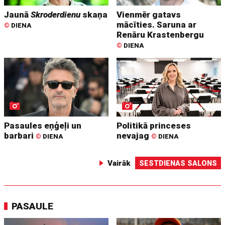
Jaunā
Skroderdienu
skaņa
Vienmēr gatavs
mācīties. Saruna ar
©
DIENA
Renāru Krastenbergu
©
DIENA
Pasaules eņģeļi un
Politikā princeses
barbari
nevajag
©
DIENA
©
DIENA
Vairāk
SESTDIENAS SALONS
PASAULE