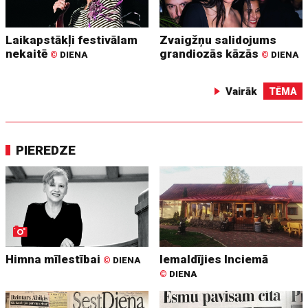
Laikapstākļi festivālam
Zvaigžņu salidojums
nekaitē
grandiozās kāzās
©
DIENA
©
DIENA
Vairāk
TĒMA
PIEREDZE
Himna mīlestībai
Iemaldījies Inciemā
©
DIENA
©
DIENA