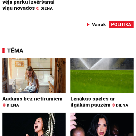
vēja parku izvēršanai
viņu novados
©
DIENA
Vairāk
POLITIKA
TĒMA
Audums bez netīrumiem
Lēnākas spēles ar
ilgākām pauzēm
©
DIENA
©
DIENA