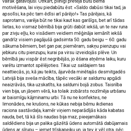
vairāk gatavojuši. Otrkārt, pilnīgi pretēja būtu bērna
motivēšana, lai viņu piedabūtu ēst: «Saldo dabūsi tikai tad, ja
apsolīsi, ka pēc tam ēdīsi arī pārējo!» Tas pārējais, kā
saprotams, varēja būt ne tikai kaut kas garšīgs, bet arī tādas
lietas, ko vismaz bērnībā bija grūti dabūt iekšā, un te nav runa
par zivju eļļu, ko visādiem veidiem mēģināja iemānīt iekšā
gandrīz visiem pagājušā gadsimta 50. gadu beigu – 60. gadu
sākuma bērniem, bet gan par, piemēram, sakņu pienzupu vai
jebkuru citu pienzupu, kurai pa virsu izveidojās plēve. Un
bērnībā jau vispār ēst negribējās, jo ēšana atņēma laiku, kuru
varētu izmantot spēlējoties. Tikai uz saldajiem tas
neattiecās, jo, kā jau teikts, ājurvēda minētajās desmitgadēs
Latvijā bija sveša mācība, tāpēc vecāki ar saldumu apgādi
neaizrāvās, tika uzskatīts, ka saldumi bojā zobus. Taisnība
vien bija, un jāņem vērā, ka tolaik zobārsts nozīmēja urbšanu
ar baismīgu kājminamu urbi. Tā nu ne konfektes, ne
limonādes, ne krušons, ne kūkas nebija bērnu ikdienas
raciona sastāvdaļa, kamēr viņiem neparādījās kāda kabatas
nauda, bet, tā kā šīs naudas bija maz, pieejamākais
saldēdiens bija un palika gāzētā ūdens automātā dabūjamais
ūdens ar sīrupu – iemet trīskapeiku un, ja tev ir vēl otra, pēc