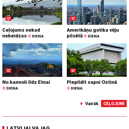
Ceļojums nekad
Amerikāņu gotika vēju
nebeidzas
pilsētā
©
DIENA
©
DIENA
No kannoli līdz Etnai
Piepildīt sapni Ostinā
©
DIENA
©
DIENA
Vairāk
CEĻOJUMI
LATVIJAI VAJAG