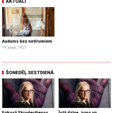
AKTUĀLI
Audums bez netīrumiem
14. jūnijs, 14:21
ŠONEDĒĻ SESTDIENĀ
Fokusā Skroderdienas
Īstā dzīve, zupa un