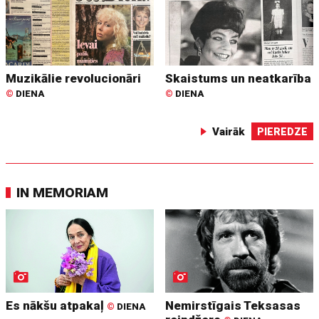
Muzikālie revolucionāri
Skaistums un neatkarība
©
DIENA
©
DIENA
Vairāk
PIEREDZE
IN MEMORIAM
Es nākšu atpakaļ
Nemirstīgais Teksasas
©
DIENA