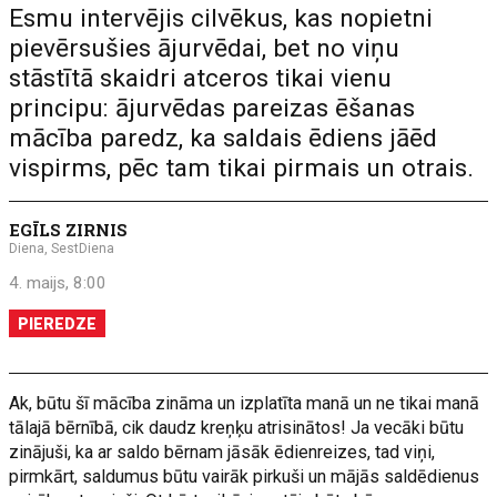
Esmu intervējis cilvēkus, kas nopietni
pievērsušies ājurvēdai, bet no viņu
stāstītā skaidri atceros tikai vienu
principu: ājurvēdas pareizas ēšanas
mācība paredz, ka saldais ēdiens jāēd
vispirms, pēc tam tikai pirmais un otrais.
EGĪLS ZIRNIS
Diena, SestDiena
4. maijs, 8:00
PIEREDZE
Ak, būtu šī mācība zināma un izplatīta manā un ne tikai manā
tālajā bērnībā, cik daudz kreņķu atrisinātos! Ja vecāki būtu
zinājuši, ka ar saldo bērnam jāsāk ēdienreizes, tad viņi,
pirmkārt, saldumus būtu vairāk pirkuši un mājās saldēdienus