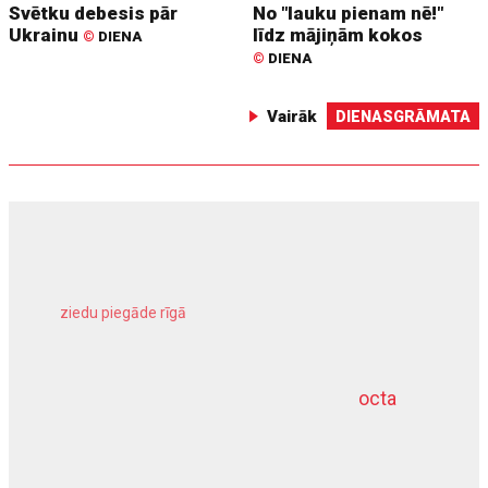
Svētku debesis pār
No "lauku pienam nē!"
Ukrainu
līdz mājiņām kokos
©
DIENA
©
DIENA
Vairāk
DIENASGRĀMATA
ziedu piegāde rīgā
meliorācijas darbi
octa
dziļurbums
kravu apdrošināšana