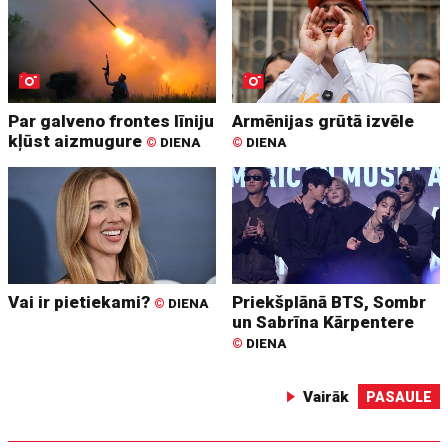
Par galveno frontes līniju
Armēnijas grūtā izvēle
kļūst aizmugure
©
DIENA
©
DIENA
Vai ir pietiekami?
Priekšplānā BTS, Sombr
©
DIENA
un Sabrīna Kārpentere
©
DIENA
Vairāk
PASAULE