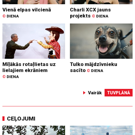
Vienā elpas vilcienā
Charli XCX jauns
projekts
©
DIENA
©
DIENA
Mīļākās rotaļlietas uz
Tulko mājdzīvnieku
lielajiem ekrāniem
sacīto
©
DIENA
©
DIENA
Vairāk
TUVPLĀNĀ
CEĻOJUMI