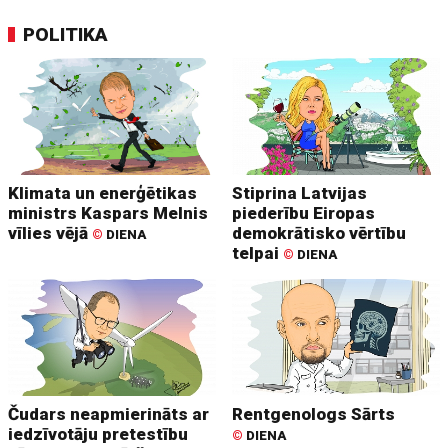
POLITIKA
Klimata un enerģētikas
Stiprina Latvijas
ministrs Kaspars Melnis
piederību Eiropas
vīlies vējā
demokrātisko vērtību
©
DIENA
telpai
©
DIENA
Čudars neapmierināts ar
Rentgenologs Sārts
iedzīvotāju pretestību
©
DIENA