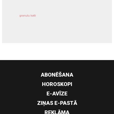
granulu katli
siltumsūknis
ABONĒŠANA
HOROSKOPI
E-AVĪZE
ZIŅAS E-PASTĀ
REKLĀMA