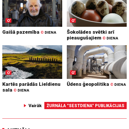
Gaišā pazemība
Šokolādes svētki arī
©
DIENA
pieaugušajiem
©
DIENA
Kartēs parādās Lieldienu
Ūdens ģeopolitika
©
DIENA
sala
©
DIENA
Vairāk
ŽURNĀLA "SESTDIENA" PUBLIKĀCIJAS