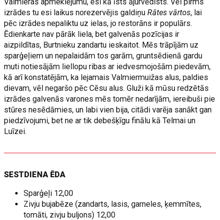
Valmieras apmeklējumu, esi kā īsts ājurvēdists. Vēl pirms
izrādes tu esi laikus norezervējis galdiņu
Rātes vārtos
, lai
pēc izrādes nepaliktu uz ielas, jo restorāns ir populārs.
Ēdienkarte nav pārāk liela, bet galvenās pozīcijas ir
aizpildītas, Burtnieku zandartu ieskaitot. Mēs trāpījām uz
sparģeļiem un nepalaidām tos garām, gruntsēdienā gardu
muti notiesājām liellopu ribas ar iedvesmojošām piedevām,
kā arī konstatējām, ka lejamais Valmiermuižas alus, paldies
dievam, vēl negaršo pēc Cēsu alus. Gluži kā mūsu redzētās
izrādes galvenās varones mēs tomēr nedarījām, iereibuši pie
stūres nesēdāmies, un labi vien bija, citādi varēja sanākt gan
piedzīvojumi, bet ne ar tik debešķīgu finālu kā Telmai un
Luīzei.
SESTDIENA ĒDA
Sparģeļi 12,00
Zivju bujabēze (zandarts, lasis, garneles, ķemmītes,
tomāti, zivju buljons) 12,00