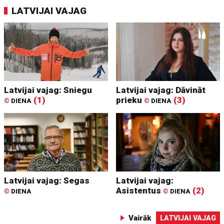
LATVIJAI VAJAG
Latvijai vajag: Sniegu
Latvijai vajag: Dāvināt
(1)
prieku
(3)
©
DIENA
©
DIENA
Latvijai vajag: Segas
Latvijai vajag:
Asistentus
(2)
©
DIENA
©
DIENA
Vairāk
LATVIJAI VAJAG