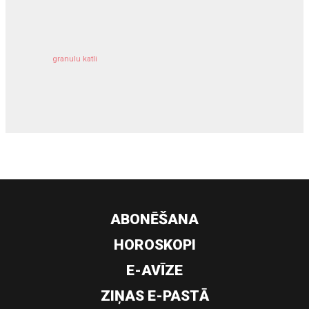
kravu apdrošināšana
granulu katli
siltumsūknis
ABONĒŠANA
HOROSKOPI
E-AVĪZE
ZIŅAS E-PASTĀ