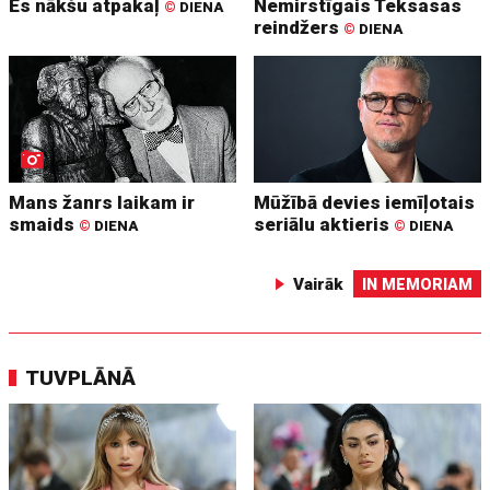
Es nākšu atpakaļ
Nemirstīgais Teksasas
©
DIENA
reindžers
©
DIENA
Mans žanrs laikam ir
Mūžībā devies iemīļotais
smaids
seriālu aktieris
©
DIENA
©
DIENA
Vairāk
IN MEMORIAM
TUVPLĀNĀ