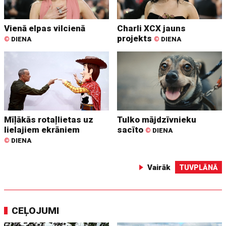
Vienā elpas vilcienā
Charli XCX jauns
projekts
©
DIENA
©
DIENA
Mīļākās rotaļlietas uz
Tulko mājdzīvnieku
lielajiem ekrāniem
sacīto
©
DIENA
©
DIENA
Vairāk
TUVPLĀNĀ
CEĻOJUMI