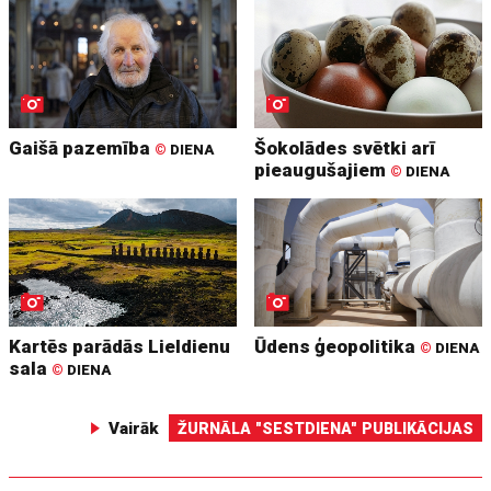
Gaišā pazemība
Šokolādes svētki arī
©
DIENA
pieaugušajiem
©
DIENA
Kartēs parādās Lieldienu
Ūdens ģeopolitika
©
DIENA
sala
©
DIENA
Vairāk
ŽURNĀLA "SESTDIENA" PUBLIKĀCIJAS