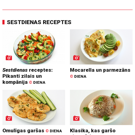
SESTDIENAS RECEPTES
Sestdienas
receptes:
Mocarella un parmezāns
Pikanti zilais un
©
DIENA
kompānija
©
DIENA
Omulīgas garšas
Klasika, kas garšo
©
DIENA