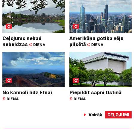
Ceļojums nekad
Amerikāņu gotika vēju
nebeidzas
pilsētā
©
DIENA
©
DIENA
No kannoli līdz Etnai
Piepildīt sapni Ostinā
©
DIENA
©
DIENA
Vairāk
CEĻOJUMI