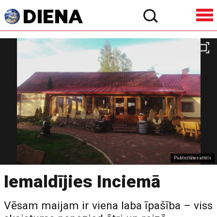
Publicitātes attēls
Iemaldījies Inciemā
Vēsam maijam ir viena laba īpašība – viss