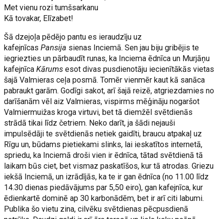
Met vienu rozi tumšsarkanu
Kā tovakar, Elīzabet!
Šā dzejoļa pēdējo pantu es ieraudzīju uz
kafejnīcas
Pansija
sienas Inciemā. Sen jau biju gribējis te
iegriezties un pārbaudīt runas, ka Inciema ēdnīca un Murjāņu
kafejnīca
Kārums
esot divas pusdienotāju iecienītākās vietas
šajā Valmieras ceļa posmā. Tomēr vienmēr kaut kā sanāca
pabraukt garām. Godīgi sakot, arī šajā reizē, atgriezdamies no
darīšanām vēl aiz Valmieras, vispirms mēģināju nogaršot
Valmiermuižas kroga virtuvi, bet tā diemžēl svētdienās
strādā tikai līdz četriem. Neko darīt, ja šādi nejauši
impulsēdāji te svētdienās netiek gaidīti, braucu atpakaļ uz
Rīgu un, būdams pietiekami slinks, lai ieskatītos internetā,
spriedu, ka Inciemā droši vien ir ēdnīca, tātad svētdienā tā
laikam būs ciet, bet vismaz paskatīšos, kur tā atrodas. Griezu
iekšā Inciemā, un izrādījās, ka te ir gan ēdnīca (no 11.00 līdz
14.30 dienas piedāvājums par 5,50 eiro), gan kafejnīca, kur
ēdienkartē dominē ap 30 karbonādēm, bet ir arī citi labumi.
Publika šo vietu zina, cilvēku svētdienas pēcpusdienā