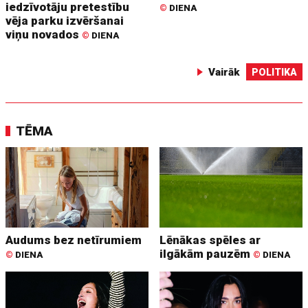
iedzīvotāju pretestību
©
DIENA
vēja parku izvēršanai
viņu novados
©
DIENA
Vairāk
POLITIKA
TĒMA
Audums bez netīrumiem
Lēnākas spēles ar
ilgākām pauzēm
©
DIENA
©
DIENA