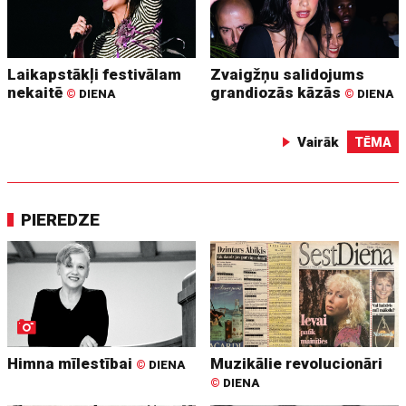
Laikapstākļi festivālam
Zvaigžņu salidojums
nekaitē
grandiozās kāzās
©
DIENA
©
DIENA
Vairāk
TĒMA
PIEREDZE
Himna mīlestībai
Muzikālie revolucionāri
©
DIENA
©
DIENA