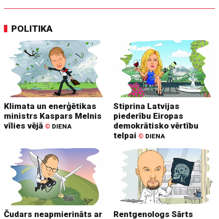
POLITIKA
Klimata un enerģētikas
Stiprina Latvijas
ministrs Kaspars Melnis
piederību Eiropas
vīlies vējā
demokrātisko vērtību
©
DIENA
telpai
©
DIENA
Čudars neapmierināts ar
Rentgenologs Sārts