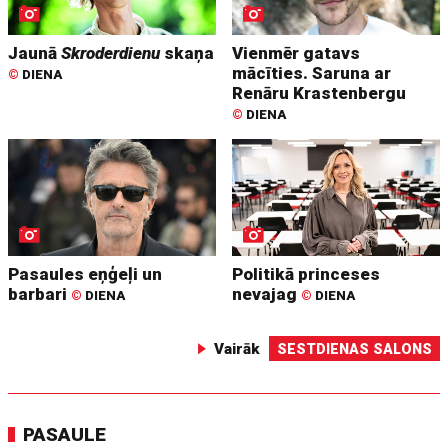
Jaunā
Skroderdienu
skaņa
Vienmēr gatavs
mācīties. Saruna ar
©
DIENA
Renāru Krastenbergu
©
DIENA
Pasaules eņģeļi un
Politikā princeses
barbari
nevajag
©
DIENA
©
DIENA
Vairāk
SESTDIENAS SALONS
PASAULE