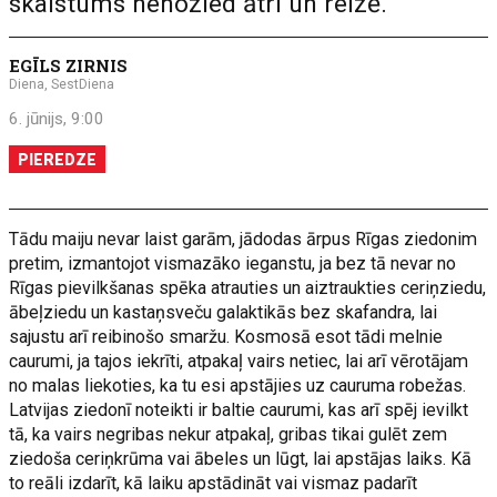
skaistums nenozied ātri un reizē.
EGĪLS ZIRNIS
Diena, SestDiena
6. jūnijs, 9:00
PIEREDZE
Tādu maiju nevar laist garām, jādodas ārpus Rīgas ziedonim
pretim, izmantojot vismazāko ieganstu, ja bez tā nevar no
Rīgas pievilkšanas spēka atrauties un aiztraukties ceriņziedu,
ābeļziedu un kastaņsveču galaktikās bez skafandra, lai
sajustu arī reibinošo smaržu. Kosmosā esot tādi melnie
caurumi, ja tajos iekrīti, atpakaļ vairs netiec, lai arī vērotājam
no malas liekoties, ka tu esi apstājies uz cauruma robežas.
Latvijas ziedonī noteikti ir baltie caurumi, kas arī spēj ievilkt
tā, ka vairs negribas nekur atpakaļ, gribas tikai gulēt zem
ziedoša ceriņkrūma vai ābeles un lūgt, lai apstājas laiks. Kā
to reāli izdarīt, kā laiku apstādināt vai vismaz padarīt