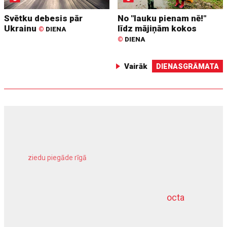
Svētku debesis pār
No "lauku pienam nē!"
Ukrainu
līdz mājiņām kokos
©
DIENA
©
DIENA
Vairāk
DIENASGRĀMATA
ziedu piegāde rīgā
meliorācijas darbi
octa
dziļurbums