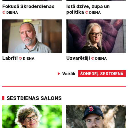
Fokusā Skroderdienas
Īstā dzīve, zupa un
politika
©
DIENA
©
DIENA
Labrīt!
Uzvarētāji
©
DIENA
©
DIENA
Vairāk
ŠONEDĒĻ SESTDIENĀ
SESTDIENAS SALONS