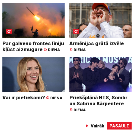
Par galveno frontes līniju
Armēnijas grūtā izvēle
kļūst aizmugure
©
DIENA
©
DIENA
Vai ir pietiekami?
Priekšplānā BTS, Sombr
©
DIENA
un Sabrīna Kārpentere
©
DIENA
Vairāk
PASAULE