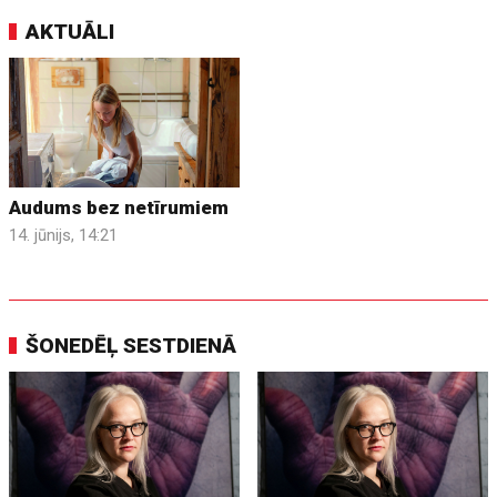
AKTUĀLI
Audums bez netīrumiem
14. jūnijs, 14:21
ŠONEDĒĻ SESTDIENĀ