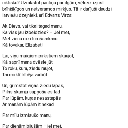
ciklisku? Uzrakstot pantiņu par ilgām, vēlreiz izjust
brīnišķīgos un netveramos mirkļus. Tā ir darījuši daudzi
latviešu dzejnieki, arī Edvarts Virza:
Ak Dievs, vai tikai tagad manu,
Ka viss jau izbeidzies? – Jel met,
Met vienu rozi tumšsarkanu
Kā tovakar, Elīzabet!
Lai, viņu maigiem pirkstiem skaujot,
Kā sapnī mana dvēsle jūt
To roku, kuŗa, ziedu raujot,
Tai mirklī trīcēja varbūt.
Un, grimstot viņas ziedu lapās,
Pilns skumju sapņošu es tad
Par lūpām, kuŗas nesastapās
Ar manām lūpām it nekad.
Par mīlu izmisušo manu,
Par dienām bijušām – jel met,