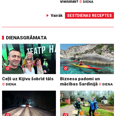
vienmēr!
©
DIENA
Vairāk
SESTDIENAS RECEPTES
DIENASGRĀMATA
Ceļš uz Kijivu šobrīd tāls
Biznesa padomi un
mācības Sardīnijā
©
DIENA
©
DIENA