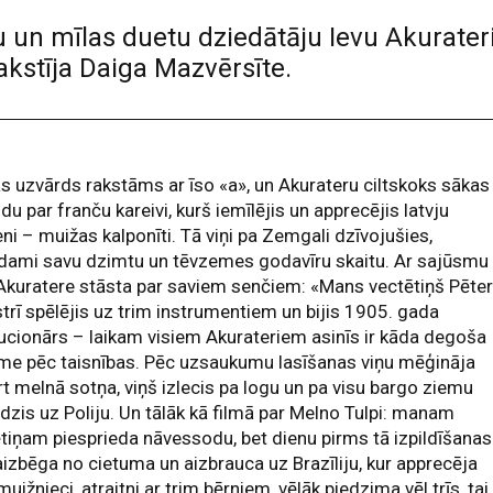
vu un mīlas duetu dziedātāju Ievu Akurater
kstīja Daiga Mazvērsīte.
s uzvārds rakstāms ar īso «a», un Akurateru ciltskoks sākas
du par franču kareivi, kurš iemīlējis un apprecējis latvju
ni – muižas kalponīti. Tā viņi pa Zemgali dzīvojušies,
odami savu dzimtu un tēvzemes godavīru skaitu. Ar sajūsmu
Akuratere stāsta par saviem senčiem: «Mans vectētiņš Pēter
trī spēlējis uz trim instrumentiem un bijis 1905. gada
ucionārs – laikam visiem Akurateriem asinīs ir kāda degoša
me pēc taisnības. Pēc uzsaukumu lasīšanas viņu mēģināja
t melnā sotņa, viņš izlecis pa logu un pa visu bargo ziemu
dzis uz Poliju. Un tālāk kā filmā par Melno Tulpi: manam
tiņam piesprieda nāvessodu, bet dienu pirms tā izpildīšanas
aizbēga no cietuma un aizbrauca uz Brazīliju, kur apprecēja
muižnieci, atraitni ar trim bērniem, vēlāk piedzima vēl trīs, tai