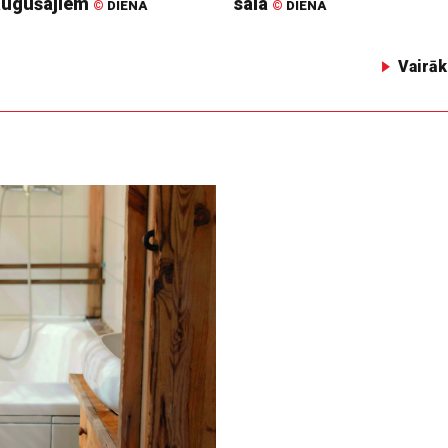
augušajiem
sala
©
DIENA
©
DIENA
Vairāk