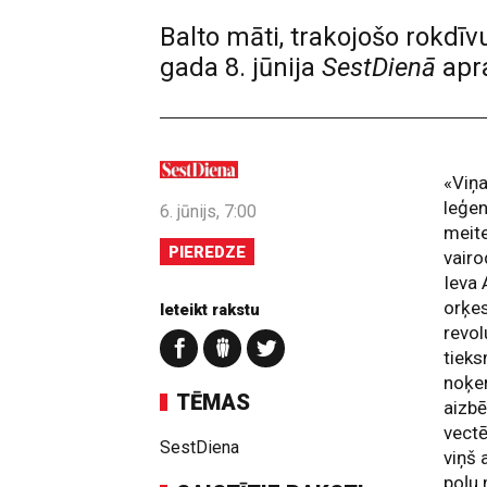
Balto māti, trakojošo rokdī
gada 8. jūnija
SestDienā
apra
«Viņa
leģen
6. jūnijs, 7:00
meite
PIEREDZE
vair
Ieva 
orķes
Ieteikt rakstu
revol
tieks
noķer
TĒMAS
aizbē
vectē
SestDiena
viņš 
poļu 