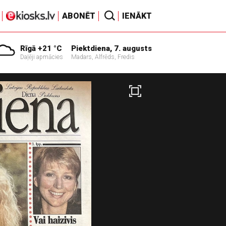
ABONĒT
IENĀKT
Rīgā +21 °C
Piektdiena, 7. augusts
Daļēji apmācies
Madars, Alfrēds, Fredis