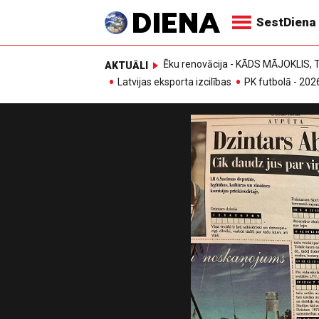
SestDiena
Ēku renovācija - KĀDS MĀJOKLIS
AKTUĀLI
Latvijas eksporta izcilības
PK futbolā - 202