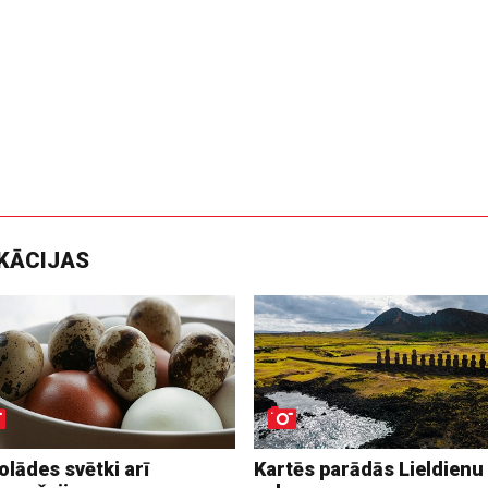
IKĀCIJAS
lādes svētki arī
Kartēs parādās Lieldienu