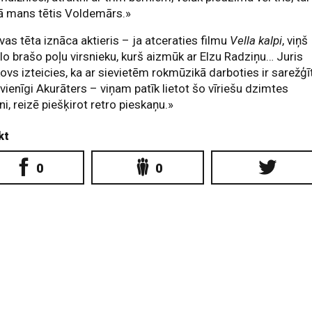
ā mans tētis Voldemārs.»
vas tēta iznāca aktieris – ja atceraties filmu
Vella kalpi
, viņš
ēlo brašo poļu virsnieku, kurš aizmūk ar Elzu Radziņu… Juris
ovs izteicies, ka ar sievietēm rokmūzikā darboties ir sarežģīt
 vienīgi Akurāters – viņam patīk lietot šo vīriešu dzimtes
ni, reizē piešķirot retro pieskaņu.»
kt
0
0