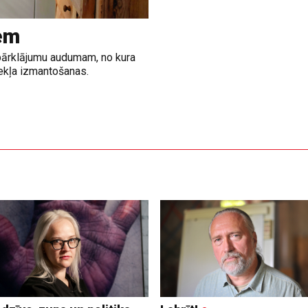
em
a pārklājumu audumam, no kura
zekļa izmantošanas.