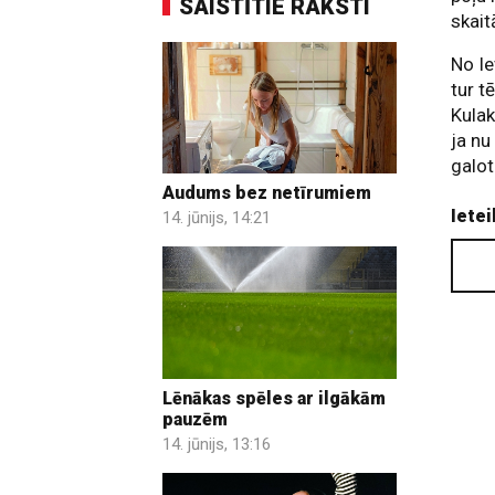
SAISTĪTIE RAKSTI
skait
No Ie
tur t
Kulak
ja nu
galot
Audums bez netīrumiem
Ietei
14. jūnijs, 14:21
Lēnākas spēles ar ilgākām
pauzēm
14. jūnijs, 13:16