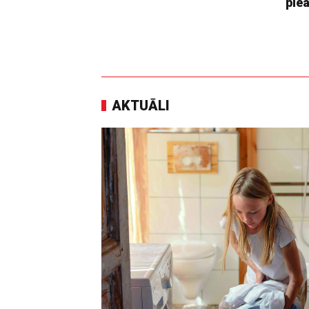
pie
AKTUĀLI