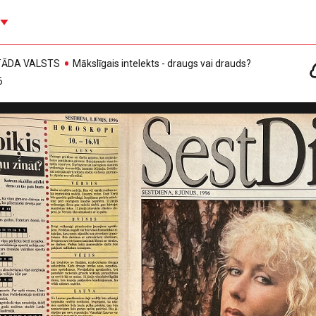
, TĀDA VALSTS
Mākslīgais intelekts - draugs vai drauds?
6