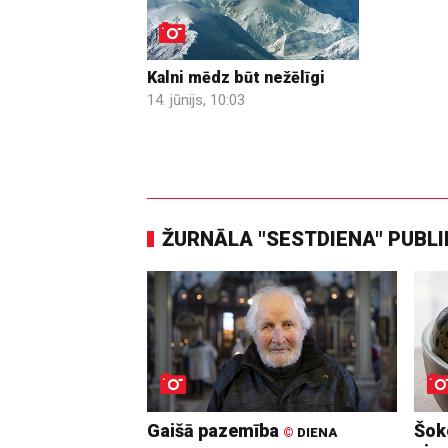
Kalni mēdz būt nežēlīgi
14. jūnijs, 10:03
ŽURNĀLA "SESTDIENA" PUBL
Gaišā pazemība
Šoko
©
DIENA