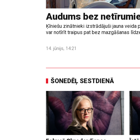
Audums bez netīrumi
Ķīniešu zinātnieki izstrādājuši jauna veid
var notīrīt traipus pat bez mazgāšanas līd
14. jūnijs, 14:21
ŠONEDĒĻ SESTDIENĀ