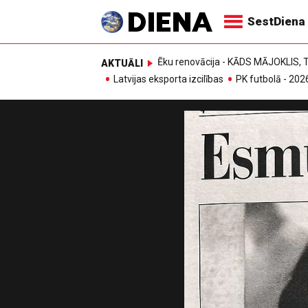
SestDiena
Ēku renovācija - KĀDS MĀJOKLIS
AKTUĀLI
Latvijas eksporta izcilības
PK futbolā - 202