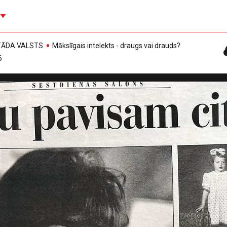
, TĀDA VALSTS
Mākslīgais intelekts - draugs vai drauds?
6