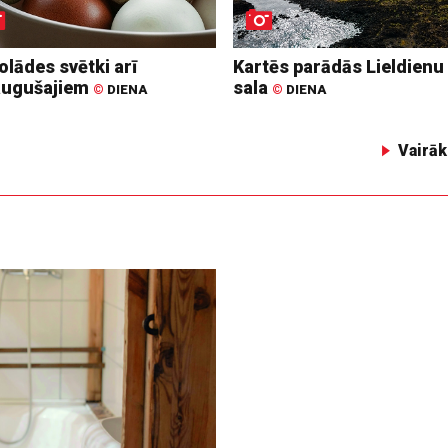
lādes svētki arī
Kartēs parādās Lieldienu
augušajiem
sala
©
DIENA
©
DIENA
Vairāk