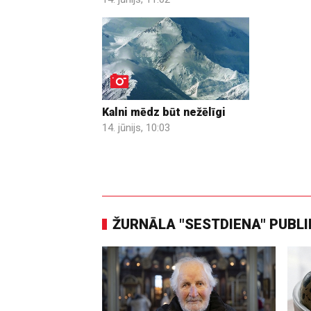
Kalni mēdz būt nežēlīgi
14. jūnijs, 10:03
ŽURNĀLA "SESTDIENA" PUBL