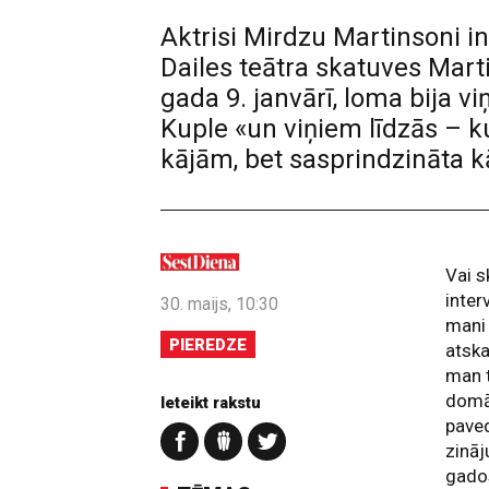
Aktrisi Mirdzu Martinsoni i
Dailes teātra skatuves Mar
gada 9. janvārī, loma bija v
Kuple «un viņiem līdzās – k
kājām, bet sasprindzināta kā
Vai s
inter
30. maijs, 10:30
mani 
PIEREDZE
atska
man t
domāj
Ieteikt rakstu
paved
zināj
gados