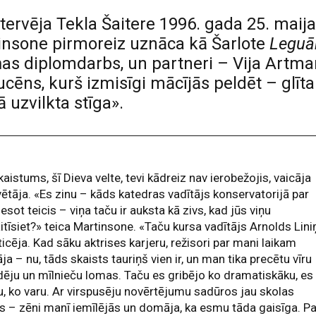
ntervēja Tekla Šaitere 1996. gada 25. maij
tinsone pirmoreiz uznāca kā Šarlote
Leguā
iņas diplomdarbs, un partneri – Vija Artman
ucēns, kurš izmisīgi mācījās peldēt – glīt
 uzvilkta stīga».
kaistums, šī Dieva velte, tevi kādreiz nav ierobežojis, vaicāja
vētāja. «Es zinu – kāds katedras vadītājs konservatorijā par
esot teicis – viņa taču ir auksta kā zivs, kad jūs viņu
itīsiet?» teica Martinsone. «Taču kursa vadītājs Arnolds Lini
icēja. Kad sāku aktrises karjeru, režisori par mani laikam
a – nu, tāds skaists tauriņš vien ir, un man tika precētu vīru
ēju un mīlnieču lomas. Taču es gribējo ko dramatiskāku, es
u, ko varu. Ar virspusēju novērtējumu sadūros jau skolas
 – zēni manī iemīlējās un domāja, ka esmu tāda gaisīga. Pa