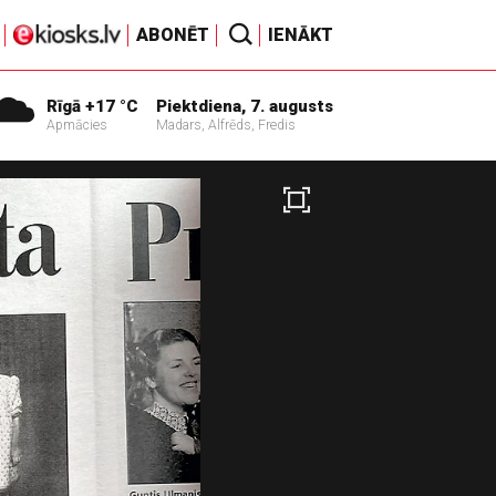
ABONĒT
IENĀKT
Rīgā +17 °C
Piektdiena, 7. augusts
Apmācies
Madars, Alfrēds, Fredis