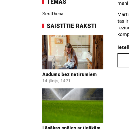
TĒMAS
mani 
SestDiena
Marti
tas i
SAISTĪTIE RAKSTI
režis
komp
Ietei
Audums bez netīrumiem
14. jūnijs, 14:21
Lēnākas spēles ar ilgākām