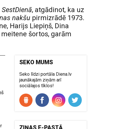
a
SestDienā
, atgādinot, ka uz
nas nakšu
pirmizrādē 1973.
e, Harijs Liepiņš, Dina
a meitene šortos, garām
SEKO MUMS
Seko līdzi portāla Diena.lv
jaunākajām ziņām arī
sociālajos tīklos!
ņš
r
ZIŅAS E-PASTĀ