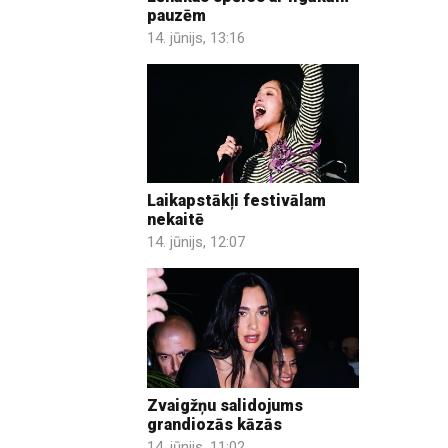
pauzēm
14. jūnijs, 13:16
Laikapstākļi festivālam
nekaitē
14. jūnijs, 12:07
Zvaigžņu salidojums
grandiozās kāzās
14. jūnijs, 11:02