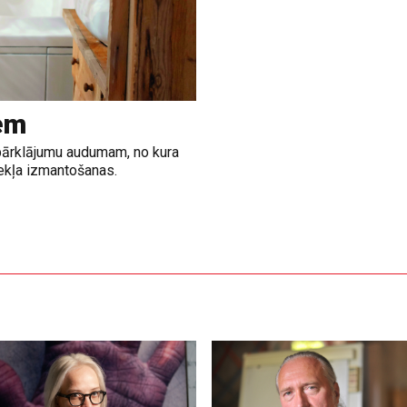
em
a pārklājumu audumam, no kura
zekļa izmantošanas.