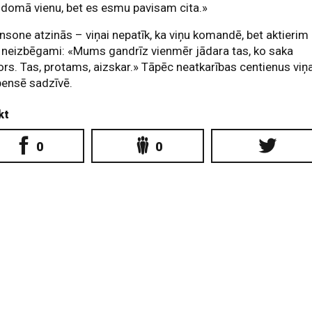
domā vienu, bet es esmu pavisam cita.»
nsone atzinās – viņai nepatīk, ka viņu komandē, bet aktierim
r neizbēgami: «Mums gandrīz vienmēr jādara tas, ko saka
ors. Tas, protams, aizskar.» Tāpēc neatkarības centienus viņ
ensē sadzīvē.
kt
0
0