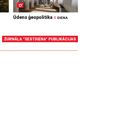
Ūdens ģeopolitika
©
DIENA
ŽURNĀLA "SESTDIENA" PUBLIKĀCIJAS