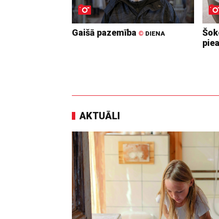
Gaišā pazemība
Šoko
©
DIENA
pie
AKTUĀLI