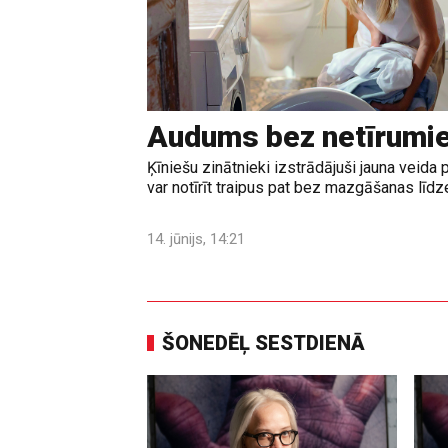
Audums bez netīrumi
Ķīniešu zinātnieki izstrādājuši jauna veid
var notīrīt traipus pat bez mazgāšanas līd
14. jūnijs, 14:21
ŠONEDĒĻ SESTDIENĀ